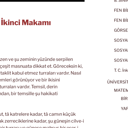
8. SIN
FEN BİL
FEN BİL
n İkinci Makamı
GÖRSE
SOSYAL
SOSYAL
zen ve şu zeminin yüzünde serpilen
SOSYAL
eşit masnuata dikkat et. Göreceksin ki,
T. C. İn
taklit kabul etmez turraları vardır. Nasıl
emleri görünüyor ve bir ikisini
ÜNİVERSİT
urraları vardır. Temsil, derin
MATEM
dan, bir temsille şu hakikati
BİR
YA
t, tâ katrelere kadar, tâ camın küçük
k zerreciklerine kadar, şu güneşin cilve-i
bir turrası ve güneşe mahsus bir eser-i