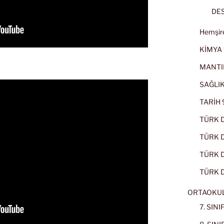
DES
Hemşire
KİMYA 
MANTI
SAĞLIK
TARİH 9
TÜRK D
TÜRK Dİ
TÜRK Dİ
TÜRK D
ORTAOKU
7. SIN