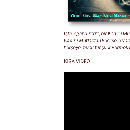
İşte, eğer o zerre, bir Kadîr-i
Kadîr-i Mutlaktan kesilse, o vak
herşeye muhit bir şuur vermek l
KISA VİDEO