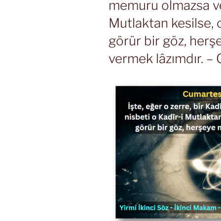
memuru olmazsa ve 
Mutlaktan kesilse, 
görür bir göz, herş
vermek lâzımdır. – 