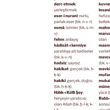
derc etmek
:
kuvve-
yerleştirmek
insan
eser-i nuranî
: nurlu,
hafıza
parlak eser (bk. n-v-r)
bellek 
esmâ
: isimler (bk. s-m-
mahs
v)
maru
fehm
: anlayış
olan
hâdisât-ı kevniye
:
masn
yaratılışa ait hadiseler
varlıkl
(bk. k-v-n)
mevc
hadsiz
: sayısız
(bk. v
hakikat
: gerçek (bk. ḥ-
mevk
ḳ-ḳ)
mufas
hakikî
: gerçek, doğru
mukab
(bk. ḥ-ḳ-ḳ)
müne
Hâlık-ı Külli Şey
:
yüce (
herşeyin yaratıcısı
Rabb-i
olan Allah (bk. ḫ-l-ḳ; k-
sonsu