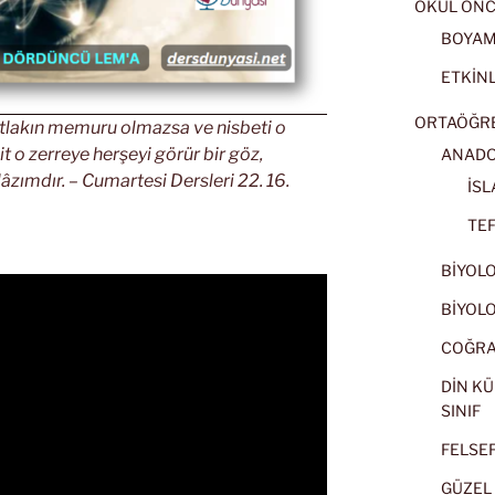
OKUL ÖNC
BOYA
ETKİNL
ORTAÖĞRET
 Mutlakın memuru olmazsa ve nisbeti o
it o zerreye herşeyi görür bir göz,
ANADOL
âzımdır. – Cumartesi Dersleri 22. 16.
İSL
TEF
BİYOLOJ
BİYOLOJ
COĞRAF
DİN KÜ
SINIF
FELSEFE
GÜZEL 