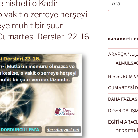
nisbeti o Kadîr-i
o vakit o zerreye herşeyi
eye muhit bir şuur
Cumartesi Dersleri 22. 16.
KATAGORİLE
ARAPÇA / ى
BİR SORUM V
CUMARTESİ D
DAHA FAZLAS
DİĞER ÇALIŞ
EĞİTİM ARAÇ
DERS ETKİ