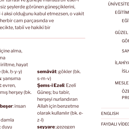
ÜNİVESİT
siz şeylerde görünen güneşçiklerini,
EĞİTİM
llî-i aksi olduğunu kabul etmezsen, o vakit
 herbir cam parçasında ve
EĞİ
ecikte, tabiî ve hakikî bir
GÜZEL 
GÖ
 içine alma,
SA
tma
İLAHİY
diriltme, hayat
İSL
(bk. ḥ-y-y)
semâvât
: gökler (bk.
s
: yansıma
s-m-v)
MESLE
t
: evren,
Şems-i Ezelî
: Ezelî
ÖZ
lmış herşey (bk.
Güneş; bu tabir,
PR
herşeyi nurlandıran
 beşer
: insan
Allah için benzetme
olarak kullanılır (bk. e-
ENGLISH
: damla
z-l)
FAYDALI VİD
: duyu
seyyare
: gezegen