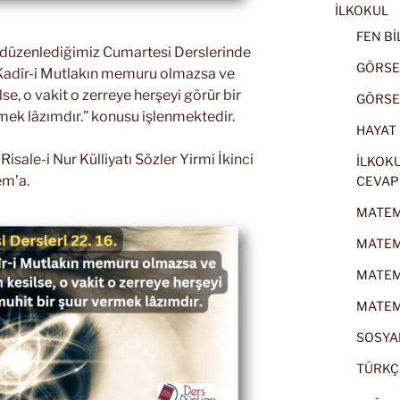
İLKOKUL
FEN BİL
k düzenlediğimiz Cumartesi Derslerinde
GÖRSEL
ir Kadîr-i Mutlakın memuru olmazsa ve
lse, o vakit o zerreye herşeyi görür bir
GÖRSEL
mek lâzımdır.” konusu işlenmektedir.
HAYAT B
sale-i Nur Külliyatı Sözler Yirmi İkinci
İLKOKU
em’a.
CEVAP
MATEMA
MATEMA
MATEMA
MATEMA
SOSYAL
TÜRKÇE