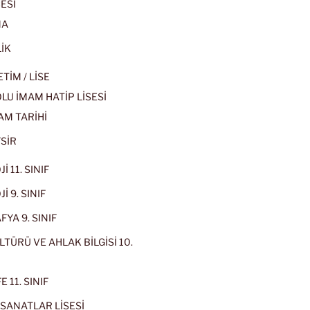
ESİ
MA
İK
İM / LİSE
U İMAM HATİP LİSESİ
AM TARİHİ
SİR
İ 11. SINIF
İ 9. SINIF
YA 9. SINIF
LTÜRÜ VE AHLAK BİLGİSİ 10.
 11. SINIF
SANATLAR LİSESİ