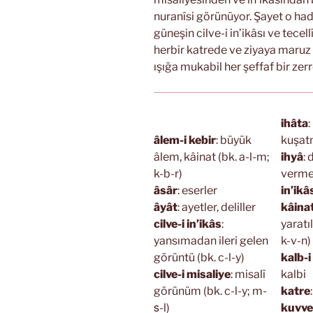
nuranîsi görünüyor. Şayet o had
güneşin cilve-i in’ikâsı ve tece
herbir katrede ve ziyaya maruz
ışığa mukabil her şeffaf bir zerr
ihâta
:
âlem-i kebir
: büyük
kuşa
âlem, kâinat (bk. a-l-m;
ihyâ
: 
k-b-r)
verme 
âsâr
: eserler
in’ikâ
âyât
: ayetler, deliller
kâina
cilve-i in’ikâs
:
yaratı
yansımadan ileri gelen
k-v-n)
görüntü (bk. c-l-y)
kalb-i
cilve-i misaliye
: misalî
kalbi
görünüm (bk. c-l-y; m-
katre
s̱-l)
kuvve