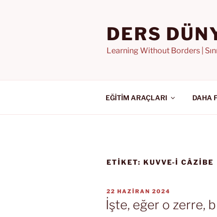
İçeriğe
geç
DERS DÜN
Learning Without Borders | Sı
EĞİTİM ARAÇLARI
DAHA 
ETIKET:
KUVVE-I CÂZIBE
YAYIM
22 HAZIRAN 2024
TARIHI
İşte, eğer o zerre, b