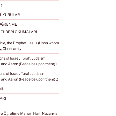
R
DUYURULAR
 ÖĞRENME
REHBERİ OKUMALARI
Bible, the Prophet. Jesus (Upon whom
, Christianity
ons of Israel, Torah, Judaism,
and Aaron (Peace be upon them) 1
ons of Israel, Torah, Judaism,
 and Aaron (Peace be upon them) 2
MI
ARI
ve Öğretime Manayı Harfi Nazarıyla