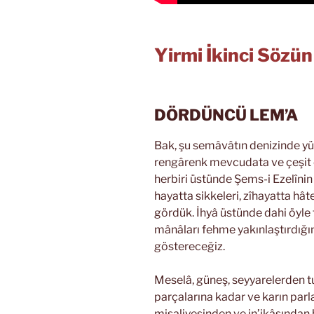
Yirmi İkinci Sözü
DÖRDÜNCÜ LEM’A
Bak, şu semâvâtın denizinde yü
rengârenk mevcudata ve çeşit ç
herbiri üstünde Şems-i Ezelînin 
hayatta sikkeleri, zîhayatta hât
gördük. İhyâ üstünde dahi öyle t
mânâları fehme yakınlaştırdığın
göstereceğiz.
Meselâ, güneş, seyyarelerden tu
parçalarına kadar ve karın parla
misaliyesinden ve in’ikâsından 