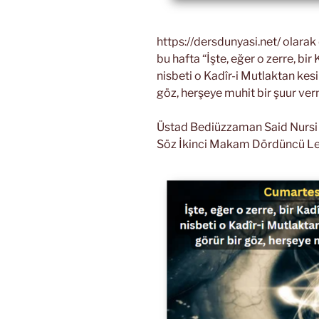
https://dersdunyasi.net/ olara
bu hafta “İşte, eğer o zerre, b
nisbeti o Kadîr-i Mutlaktan kesi
göz, herşeye muhit bir şuur ver
Üstad Bediüzzaman Said Nursi Ri
Söz İkinci Makam Dördüncü L