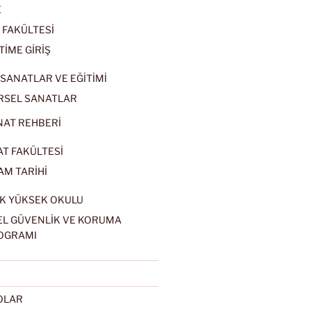
E
 FAKÜLTESİ
TİME GİRİŞ
SANATLAR VE EĞİTİMİ
RSEL SANATLAR
NAT REHBERİ
AT FAKÜLTESİ
AM TARİHİ
K YÜKSEK OKULU
EL GÜVENLİK VE KORUMA
OGRAMI
EOLAR