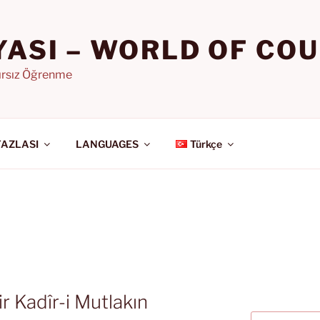
YASI – WORLD OF CO
nırsız Öğrenme
FAZLASI
LANGUAGES
Türkçe
ir Kadîr-i Mutlakın
Ara: