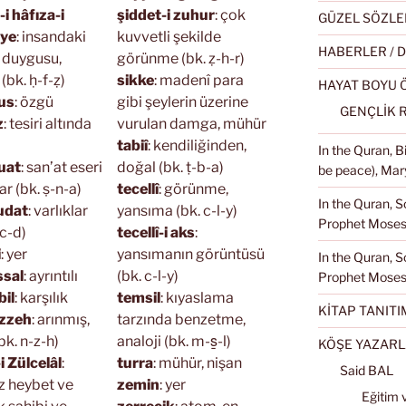
i hâfıza-i
şiddet-i zuhur
: çok
GÜZEL SÖZLE
iye
: insandaki
kuvvetli şekilde
HABERLER / 
 duygusu,
görünme (bk. ẓ-h-r)
(bk. ḥ-f-ẓ)
sikke
: madenî para
HAYAT BOYU
us
: özgü
gibi şeylerin üzerine
GENÇLİK 
z
: tesiri altında
vurulan damga, mühür
tabiî
: kendiliğinden,
In the Quran, 
uat
: san’at eseri
doğal (bk. ṭ-b-a)
be peace), Mary
ar (bk. ṣ-n-a)
tecellî
: görünme,
In the Quran, S
udat
: varlıklar
yansıma (bk. c-l-y)
Prophet Moses 
-c-d)
tecellî-i aks
:
i
: yer
yansımanın görüntüsü
In the Quran, S
sal
: ayrıntılı
(bk. c-l-y)
Prophet Moses
il
: karşılık
temsil
: kıyaslama
KİTAP TANITI
zzeh
: arınmış,
tarzında benzetme,
bk. n-z-h)
analoji (bk. m-s̱-l)
KÖŞE YAZARL
 Zülcelâl
:
turra
: mühür, nişan
Said BAL
z heybet ve
zemin
: yer
Eğitim 