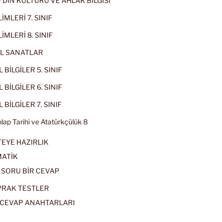
IF DİN KÜLTÜRÜ VE AHLAK BİLGİSİ
İMLERİ 7. SINIF
İMLERİ 8. SINIF
L SANATLAR
 BİLGİLER 5. SINIF
 BİLGİLER 6. SINIF
 BİLGİLER 7. SINIF
kılap Tarihi ve Atatürkçülük 8
EYE HAZIRLIK
ATİK
 SORU BİR CEVAP
PRAK TESTLER
CEVAP ANAHTARLARI