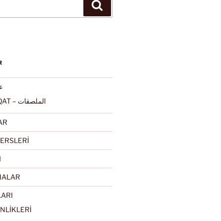
Ara
R
عرب
ALMULSAQAT – الملصقات
AR
ERSLERİ
I
MALAR
LARI
NLİKLERİ