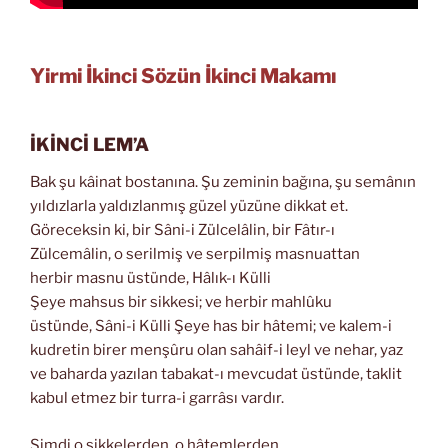
Yirmi İkinci Sözün İkinci Makamı
İKİNCİ LEM’A
Bak şu kâinat bostanına. Şu zeminin bağına, şu semânın
yıldızlarla yaldızlanmış güzel yüzüne dikkat et.
Göreceksin ki, bir Sâni-i Zülcelâlin, bir Fâtır-ı
Zülcemâlin, o serilmiş ve serpilmiş masnuattan
herbir masnu üstünde, Hâlık-ı Külli
Şeye mahsus bir sikkesi; ve herbir mahlûku
üstünde, Sâni-i Külli Şeye has bir hâtemi; ve kalem-i
kudretin birer menşûru olan sahâif-i leyl ve nehar, yaz
ve baharda yazılan tabakat-ı mevcudat üstünde, taklit
kabul etmez bir turra-i garrâsı vardır.
Şimdi o sikkelerden, o hâtemlerden,