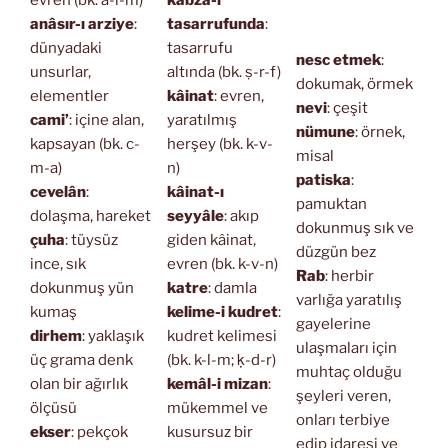
anâsır-ı arziye
:
tasarrufunda
:
dünyadaki
tasarrufu
nesc etmek
:
unsurlar,
altında (bk. ṣ-r-f)
dokumak, örmek
elementler
kâinat
: evren,
nevi
: çeşit
cami’
: içine alan,
yaratılmış
nümune
: örnek,
kapsayan (bk. c-
herşey (bk. k-v-
misal
m-a)
n)
patiska
:
cevelân
:
kâinat-ı
pamuktan
dolaşma, hareket
seyyâle
: akıp
dokunmuş sık ve
çuha
: tüysüz
giden kâinat,
düzgün bez
ince, sık
evren (bk. k-v-n)
Rab
: herbir
dokunmuş yün
katre
: damla
varlığa yaratılış
kumaş
kelime-i kudret
:
gayelerine
dirhem
: yaklaşık
kudret kelimesi
ulaşmaları için
üç grama denk
(bk. k-l-m; ḳ-d-r)
muhtaç olduğu
olan bir ağırlık
kemâl-i mizan
:
şeyleri veren,
ölçüsü
mükemmel ve
onları terbiye
ekser
: pekçok
kusursuz bir
edip idaresi ve