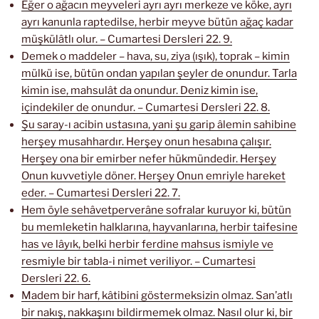
Eğer o ağacın meyveleri ayrı ayrı merkeze ve köke, ayrı
ayrı kanunla raptedilse, herbir meyve bütün ağaç kadar
müşkülâtlı olur. – Cumartesi Dersleri 22. 9.
Demek o maddeler – hava, su, ziya (ışık), toprak – kimin
mülkü ise, bütün ondan yapılan şeyler de onundur. Tarla
kimin ise, mahsulât da onundur. Deniz kimin ise,
içindekiler de onundur. – Cumartesi Dersleri 22. 8.
Şu saray-ı acibin ustasına, yani şu garip âlemin sahibine
herşey musahhardır. Herşey onun hesabına çalışır.
Herşey ona bir emirber nefer hükmündedir. Herşey
Onun kuvvetiyle döner. Herşey Onun emriyle hareket
eder. – Cumartesi Dersleri 22. 7.
Hem öyle sehâvetperverâne sofralar kuruyor ki, bütün
bu memleketin halklarına, hayvanlarına, herbir taifesine
has ve lâyık, belki herbir ferdine mahsus ismiyle ve
resmiyle bir tabla-i nimet veriliyor. – Cumartesi
Dersleri 22. 6.
Madem bir harf, kâtibini göstermeksizin olmaz. San’atlı
bir nakış, nakkaşını bildirmemek olmaz. Nasıl olur ki, bir