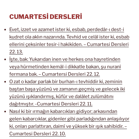
CUMARTESİ DERSLERİ
Evet, izzet ve azamet ister ki, esbab, perdedâr-ı dest-i
kudret ola aklın nazarında. Tevhid ve celâl ister ki, esbab
ellerini çeksinler tesir-i hakikîden. – Cumartesi Dersleri
22. 13.
İşte, bak: Yukarıdan inen ve herkes ona hayretinden
veya hürmetinden kemâl-i dikkatle bakan, şu nuranî
fermana bak. – Cumartersi Dersleri 22. 12.
O zat o kadar parlak bir burhan-ı tevhiddir ki, zeminin
baştan başa yüzünü ve zamanın geçmiş ve gelecek iki
yüzünü ışıklandırmış, küfür ve dalâlet zulümâtını
dağıtmıştır. -Cumartesi Dersleri 22. 11.
Nasıl ki bir ırmağın kabarcıkları gidiyor; arkasından
gelen kabarcıklar, gidenler gibi parladığından anlaşılıyor
ki, onları parlattıran, daimî ve yüksek bir ışık sahibidir. –
Cumartesi Dersleri 22. 10.