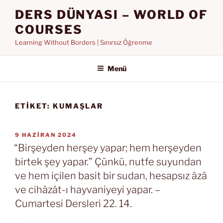
İçeriğe
DERS DÜNYASI – WORLD OF
geç
COURSES
Learning Without Borders | Sınırsız Öğrenme
Menü
ETIKET:
KUMAŞLAR
YAYIM
9 HAZIRAN 2024
TARIHI
“Birşeyden herşey yapar; hem herşeyden
birtek şey yapar.” Çünkü, nutfe suyundan
ve hem içilen basit bir sudan, hesapsız âzâ
ve cihâzât-ı hayvaniyeyi yapar. –
Cumartesi Dersleri 22. 14.