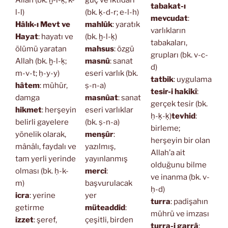
Allah (bk. ḫ-l-ḳ; k-
güç ve iktidarı
tabakat-ı
l-l)
(bk. ḳ-d-r; e-l-h)
mevcudat
:
Hâlık-ı Mevt ve
mahlûk
: yaratık
varlıkların
Hayat
: hayatı ve
(bk. ḫ-l-ḳ)
tabakaları,
ölümü yaratan
mahsus
: özgü
grupları (bk. v-c-
Allah (bk. ḫ-l-ḳ;
masnû
: sanat
d)
m-v-t; ḥ-y-y)
eseri varlık (bk.
tatbik
: uygulama
hâtem
: mühür,
ṣ-n-a)
tesir-i hakikî
:
damga
masnûat
: sanat
gerçek tesir (bk.
hikmet
: herşeyin
eseri varlıklar
ḥ-ḳ-ḳ)
tevhid
:
belirli gayelere
(bk. ṣ-n-a)
birleme;
yönelik olarak,
menşûr
:
herşeyin bir olan
mânâlı, faydalı ve
yazılmış,
Allah’a ait
tam yerli yerinde
yayınlanmış
olduğunu bilme
olması (bk. ḥ-k-
merci
:
ve inanma (bk. v-
m)
başvurulacak
ḥ-d)
icra
: yerine
yer
turra
: padişahın
getirme
müteaddid
:
mührü ve imzası
izzet
: şeref,
çeşitli, birden
turra-i garrâ
: