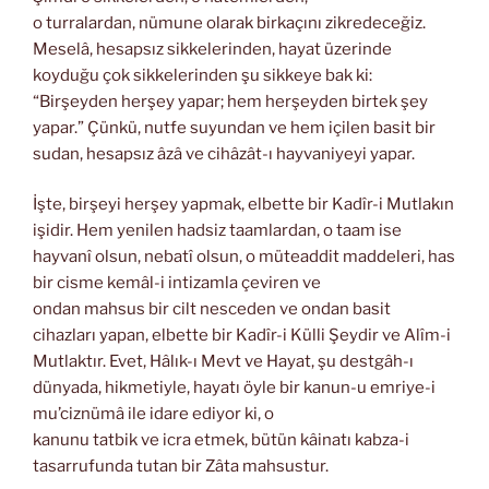
o turralardan, nümune olarak birkaçını zikredeceğiz.
Meselâ, hesapsız sikkelerinden, hayat üzerinde
koyduğu çok sikkelerinden şu sikkeye bak ki:
“Birşeyden herşey yapar; hem herşeyden birtek şey
yapar.” Çünkü, nutfe suyundan ve hem içilen basit bir
sudan, hesapsız âzâ ve cihâzât-ı hayvaniyeyi yapar.
İşte, birşeyi herşey yapmak, elbette bir Kadîr-i Mutlakın
işidir. Hem yenilen hadsiz taamlardan, o taam ise
hayvanî olsun, nebatî olsun, o müteaddit maddeleri, has
bir cisme kemâl-i intizamla çeviren ve
ondan mahsus bir cilt nesceden ve ondan basit
cihazları yapan, elbette bir Kadîr-i Külli Şeydir ve Alîm-i
Mutlaktır. Evet, Hâlık-ı Mevt ve Hayat, şu destgâh-ı
dünyada, hikmetiyle, hayatı öyle bir kanun-u emriye-i
mu’ciznümâ ile idare ediyor ki, o
kanunu tatbik ve icra etmek, bütün kâinatı kabza-i
tasarrufunda tutan bir Zâta mahsustur.