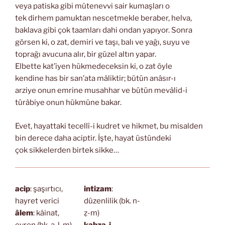
veya patiska gibi mütenevvi sair kumaşları o
tek dirhem pamuktan nescetmekle beraber, helva,
baklava gibi çok taamları dahi ondan yapıyor. Sonra
görsen ki, o zat, demiri ve taşı, balı ve yağı, suyu ve
toprağı avucuna alır, bir güzel altın yapar.
Elbette kat’iyen hükmedeceksin ki, o zat öyle
kendine has bir san’ata mâliktir; bütün anâsır-ı
arziye onun emrine musahhar ve bütün mevâlid-i
türâbiye onun hükmüne bakar.
Evet, hayattaki tecellî-i kudret ve hikmet, bu misalden
bin derece daha aciptir. İşte, hayat üstündeki
çok sikkelerden birtek sikke…
acip
: şaşırtıcı,
intizam
:
hayret verici
düzenlilik (bk. n-
âlem
: kâinat,
ẓ-m)
evren (bk. a-l-m)
kabza-i