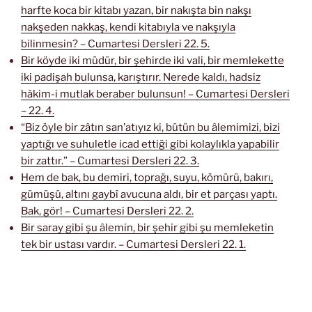
harfte koca bir kitabı yazan, bir nakışta bin nakşı
nakşeden nakkaş, kendi kitabıyla ve nakşıyla
bilinmesin? – Cumartesi Dersleri 22. 5.
Bir köyde iki müdür, bir şehirde iki vali, bir memlekette
iki padişah bulunsa, karıştırır. Nerede kaldı, hadsiz
hâkim-i mutlak beraber bulunsun! – Cumartesi Dersleri
– 22. 4.
“Biz öyle bir zâtın san’atıyız ki, bütün bu âlemimizi, bizi
yaptığı ve suhuletle icad ettiği gibi kolaylıkla yapabilir
bir zattır.” – Cumartesi Dersleri 22. 3.
Hem de bak, bu demiri, toprağı, suyu, kömürü, bakırı,
gümüşü, altını gaybî avucuna aldı, bir et parçası yaptı.
Bak, gör! – Cumartesi Dersleri 22. 2.
Bir saray gibi şu âlemin, bir şehir gibi şu memleketin
tek bir ustası vardır. – Cumartesi Dersleri 22. 1.