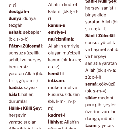
Sâni-i Külli Şey
:
y-y)
Allah’ın kudret
herşeyi san’atlı
destgâh-ı
kalemi (bk. ḳ-d-
bir şekilde
dünya
: dünya
r)
yaratan Allah (bk.
tezgâhı
kanun-u
ṣ-n-a; k-l-l)
esbab
: sebepler
emriye-i
Sâni-i Zülcelâl
:
(bk. s-b-b)
mu’ciznümâ
:
sonsuz yücelik
Fâtır-ı Zülcemâl
:
Allah’ın emriyle
ve haşmet sahibi
sonsuz güzellik
oluşan mu’cizeli
ve herşeyi
sahibi ve herşeyi
kanun (bk. ḳ-n-n;
san’atla yaratan
benzersiz
a-c-z)
Allah (bk. ṣ-n-a;
yaratan Allah (bk.
kemâl-i
ẕü; c-l-l)
f-ṭ-r; ẕü; c-m-l)
intizam
:
semâ
: gökyüzü
hadsiz
: sayısız
mükemmel ve
(bk. s-m-v)
hâlât
: haller,
kusursuz düzen
sikke
: madenî
durumlar
(bk. k-m-l; n-ẓ-
para gibi şeyler
Hâlık-ı Külli Şey
:
m)
üzerine vurulan
herşeyin
kudret-i
damga, mühür
yaratıcısı olan
İlâhiye
: Allah’ın
taam
: yiyecek