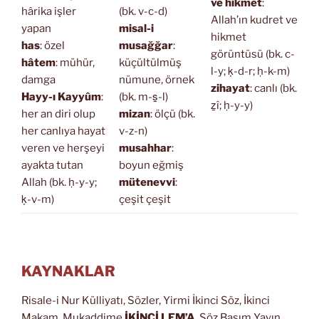
ve hikmet
:
hârika işler
(bk. v-c-d)
Allah’ın kudret ve
yapan
misal-i
hikmet
has
: özel
musağğar
:
görüntüsü (bk. c-
hâtem
: mühür,
küçültülmüş
l-y; ḳ-d-r; ḥ-k-m)
damga
nümune, örnek
zihayat
: canlı (bk.
Hayy-ı Kayyûm
:
(bk. m-s̱-l)
ẕî; ḥ-y-y)
her an diri olup
mizan
: ölçü (bk.
her canlıya hayat
v-z-n)
veren ve herşeyi
musahhar
:
ayakta tutan
boyun eğmiş
Allah (bk. ḥ-y-y;
mütenevvi
:
ḳ-v-m)
çeşit çeşit
KAYNAKLAR
Risale-i Nur Külliyatı, Sözler, Yirmi İkinci Söz, İkinci
Makam, Mukaddime
İKİNCİ LEM’A
, Söz Basım Yayın