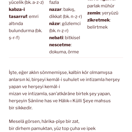
yücelik (bk. a-z-z)
fazla
parlak mühür
kabza-i
nazar
: bakış,
zemin
: yeryüzü
tasarruf
: emri
dikkat (bk. n-ẓ-r)
zikretmek
:
altında
nâzır
: gözlemci
belirtmek
bulundurma (bk.
(bk. n-ẓ-r)
ṣ-r-f)
nebatî
: bitkisel
nescetme
:
dokuma, örme
İşte, eğer aklın sönmemişse, kalbin kör olmamışsa
anlarsın ki, birşeyi kemâl-i suhulet ve intizamla herşey
yapan ve herşeyi kemâl-i
mizan ve intizamla, san’atkârâne birtek şey yapan,
herşeyin Sâniine has ve Hâlık-ı Külli Şeye mahsus
bir sikkedir.
Meselâ görsen, hârika-pîşe bir zat,
bir dirhem pamuktan, yüz top çuha ve ipek