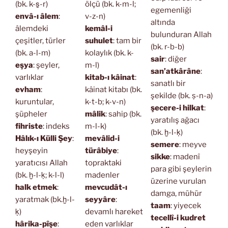
(bk. k-s̱-r)
ölçü (bk. k-m-l;
egemenliği
envâ-ı âlem
:
v-z-n)
altında
âlemdeki
kemâl-i
bulunduran Allah
çeşitler, türler
suhulet
: tam bir
(bk. r-b-b)
(bk. a-l-m)
kolaylık (bk. k-
sair
: diğer
eşya
: şeyler,
m-l)
san’atkârâne
:
varlıklar
kitab-ı kâinat
:
sanatlı bir
evham
:
kâinat kitabı (bk.
şekilde (bk. ṣ-n-a)
kuruntular,
k-t-b; k-v-n)
şecere-i hilkat
:
şüpheler
mâlik
: sahip (bk.
yaratılış ağacı
fihriste
: indeks
m-l-k)
(bk. ḫ-l-ḳ)
Hâlık-ı Külli Şey
:
mevâlid-i
semere
: meyve
heyşeyin
türâbiye
:
sikke
: madenî
yaratıcısı Allah
topraktaki
para gibi şeylerin
(bk. ḫ-l-ḳ; k-l-l)
madenler
üzerine vurulan
halk etmek
:
mevcudât-ı
damga, mühür
yaratmak (bk.ḫ-l-
seyyâre
:
taam
: yiyecek
ḳ)
devamlı hareket
tecellî-i kudret
hârika-pîşe
:
eden varlıklar