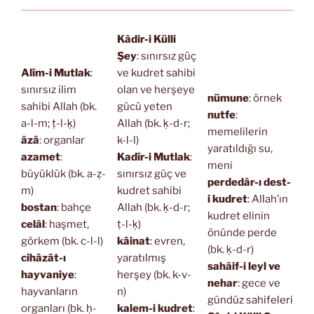
Kâdir-i Külli
Şey
: sınırsız güç
Alîm-i Mutlak
:
ve kudret sahibi
sınırsız ilim
olan ve herşeye
nümune
: örnek
sahibi Allah (bk.
gücü yeten
nutfe
:
a-l-m; ṭ-l-ḳ)
Allah (bk. ḳ-d-r;
memelilerin
âzâ
: organlar
k-l-l)
yaratıldığı su,
azamet
:
Kadîr-i Mutlak
:
meni
büyüklük (bk. a-ẓ-
sınırsız güç ve
perdedâr-ı dest-
m)
kudret sahibi
i kudret
: Allah’ın
bostan
: bahçe
Allah (bk. ḳ-d-r;
kudret elinin
celâl
: haşmet,
ṭ-l-ḳ)
önünde perde
görkem (bk. c-l-l)
kâinat
: evren,
(bk. ḳ-d-r)
cihâzât-ı
yaratılmış
sahâif-i leyl ve
hayvaniye
:
herşey (bk. k-v-
nehar
: gece ve
hayvanların
n)
gündüz sahifeleri
organları (bk. ḥ-
kalem-i kudret
: