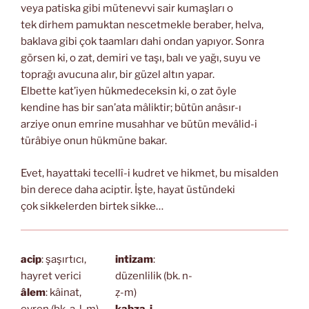
veya patiska gibi mütenevvi sair kumaşları o
tek dirhem pamuktan nescetmekle beraber, helva,
baklava gibi çok taamları dahi ondan yapıyor. Sonra
görsen ki, o zat, demiri ve taşı, balı ve yağı, suyu ve
toprağı avucuna alır, bir güzel altın yapar.
Elbette kat’iyen hükmedeceksin ki, o zat öyle
kendine has bir san’ata mâliktir; bütün anâsır-ı
arziye onun emrine musahhar ve bütün mevâlid-i
türâbiye onun hükmüne bakar.
Evet, hayattaki tecellî-i kudret ve hikmet, bu misalden
bin derece daha aciptir. İşte, hayat üstündeki
çok sikkelerden birtek sikke…
acip
: şaşırtıcı,
intizam
:
hayret verici
düzenlilik (bk. n-
âlem
: kâinat,
ẓ-m)
evren (bk. a-l-m)
kabza-i