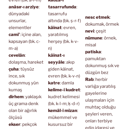
anâsır-ı arziye
:
tasarrufunda
:
dünyadaki
tasarrufu
nesc etmek
:
unsurlar,
altında (bk. ṣ-r-f)
dokumak, örmek
elementler
kâinat
: evren,
nevi
: çeşit
cami’
: içine alan,
yaratılmış
nümune
: örnek,
kapsayan (bk. c-
herşey (bk. k-v-
misal
m-a)
n)
patiska
:
cevelân
:
kâinat-ı
pamuktan
dolaşma, hareket
seyyâle
: akıp
dokunmuş sık ve
çuha
: tüysüz
giden kâinat,
düzgün bez
ince, sık
evren (bk. k-v-n)
Rab
: herbir
dokunmuş yün
katre
: damla
varlığa yaratılış
kumaş
kelime-i kudret
:
gayelerine
dirhem
: yaklaşık
kudret kelimesi
ulaşmaları için
üç grama denk
(bk. k-l-m; ḳ-d-r)
muhtaç olduğu
olan bir ağırlık
kemâl-i mizan
:
şeyleri veren,
ölçüsü
mükemmel ve
onları terbiye
ekser
: pekçok
kusursuz bir
edip idaresi ve