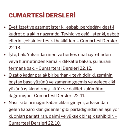
CUMARTESİ DERSLERİ
Evet, izzet ve azamet ister ki, esbab, perdedâr-ı dest-i
kudret ola aklın nazarında. Tevhid ve celâl ister ki, esbab
ellerini çeksinler tesir-i hakikîden. – Cumartesi Dersleri
22. 13.
İşte, bak: Yukarıdan inen ve herkes ona hayretinden
veya hürmetinden kemâl-i dikkatle bakan, şu nuranî
fermana bak. – Cumartersi Dersleri 22. 12.
O zat o kadar parlak bir burhan-ı tevhiddir ki, zeminin
baştan başa yüzünü ve zamanın geçmiş ve gelecek iki
yüzünü ışıklandırmış, küfür ve dalâlet zulümâtını
dağıtmıştır. -Cumartesi Dersleri 22. 11.
Nasıl ki bir ırmağın kabarcıkları gidiyor; arkasından
gelen kabarcıklar, gidenler gibi parladığından anlaşılıyor
ki, onları parlattıran, daimî ve yüksek bir ışık sahibidir. –
Cumartesi Dersleri 22. 10.