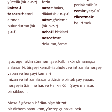
yücelik (bk. a-z-z)
fazla
parlak mühür
kabza-i
nazar
: bakış,
zemin
: yeryüzü
tasarruf
: emri
dikkat (bk. n-ẓ-r)
zikretmek
:
altında
nâzır
: gözlemci
belirtmek
bulundurma (bk.
(bk. n-ẓ-r)
ṣ-r-f)
nebatî
: bitkisel
nescetme
:
dokuma, örme
İşte, eğer aklın sönmemişse, kalbin kör olmamışsa
anlarsın ki, birşeyi kemâl-i suhulet ve intizamla herşey
yapan ve herşeyi kemâl-i
mizan ve intizamla, san’atkârâne birtek şey yapan,
herşeyin Sâniine has ve Hâlık-ı Külli Şeye mahsus
bir sikkedir.
Meselâ görsen, hârika-pîşe bir zat,
bir dirhem pamuktan, yüz top çuha ve ipek