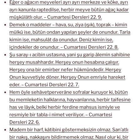
Eğer o ağacın meyveleri ayrı ayrı merkeze ve köke, ayrı
ayrı kanunla raptedilse, herbir meyve bütün ağaç kadar
müşkülâtlı olur. – Cumartesi Dersleri 22. 9.
Demek o maddeler – hava, su, ziya (ışık), toprak – kimin
mülkü ise, bütün ondan yapılan şeyler de onundur. Tarla
kimin ise, mahsulât da onundur. Deniz kimin ise,
içindekiler de onundur. – Cumartesi Dersleri 22. 8.
Şu saray-ı acibin ustasına, yani şu garip âlemin sahibine
herşey musahhardır. Herşey onun hesabına çalışır.
Herşey ona bir emirber nefer hükmündedir. Herşey
Onun kuvvetiyle döner. Herşey Onun emriyle hareket
eder. – Cumartesi Dersleri 22. 7.
Hem öyle sehâvetperverâne sofralar kuruyor ki, bütün
bu memleketin halklarına, hayvanlarına, herbir taifesine
has ve lâyık, belki herbir ferdine mahsus ismiyle ve
resmiyle bir tabla-i nimet veriliyor. – Cumartesi
Dersleri 22. 6.
Madem bir harf, kâtibini göstermeksizin olmaz. San’atlı
bir nakış, nakkaşını bildirmemek olmaz. Nasıl olur ki, bir