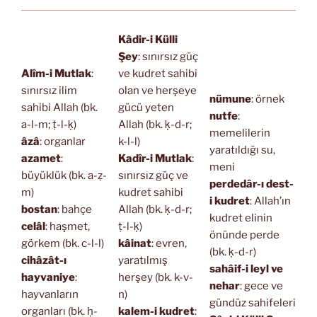
Kâdir-i Külli
Şey
: sınırsız güç
Alîm-i Mutlak
:
ve kudret sahibi
sınırsız ilim
olan ve herşeye
nümune
: örnek
sahibi Allah (bk.
gücü yeten
nutfe
:
a-l-m; ṭ-l-ḳ)
Allah (bk. ḳ-d-r;
memelilerin
âzâ
: organlar
k-l-l)
yaratıldığı su,
azamet
:
Kadîr-i Mutlak
:
meni
büyüklük (bk. a-ẓ-
sınırsız güç ve
perdedâr-ı dest-
m)
kudret sahibi
i kudret
: Allah’ın
bostan
: bahçe
Allah (bk. ḳ-d-r;
kudret elinin
celâl
: haşmet,
ṭ-l-ḳ)
önünde perde
görkem (bk. c-l-l)
kâinat
: evren,
(bk. ḳ-d-r)
cihâzât-ı
yaratılmış
sahâif-i leyl ve
hayvaniye
:
herşey (bk. k-v-
nehar
: gece ve
hayvanların
n)
gündüz sahifeleri
organları (bk. ḥ-
kalem-i kudret
: