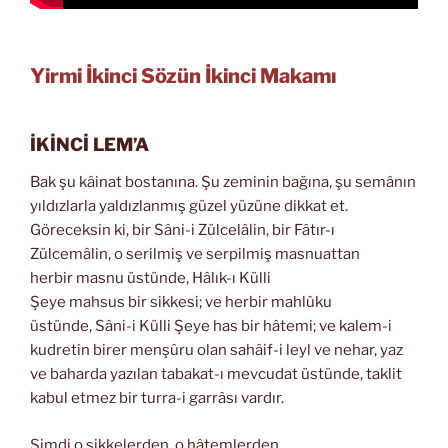
Yirmi İkinci Sözün İkinci Makamı
İKİNCİ LEM’A
Bak şu kâinat bostanına. Şu zeminin bağına, şu semânın
yıldızlarla yaldızlanmış güzel yüzüne dikkat et.
Göreceksin ki, bir Sâni-i Zülcelâlin, bir Fâtır-ı
Zülcemâlin, o serilmiş ve serpilmiş masnuattan
herbir masnu üstünde, Hâlık-ı Külli
Şeye mahsus bir sikkesi; ve herbir mahlûku
üstünde, Sâni-i Külli Şeye has bir hâtemi; ve kalem-i
kudretin birer menşûru olan sahâif-i leyl ve nehar, yaz
ve baharda yazılan tabakat-ı mevcudat üstünde, taklit
kabul etmez bir turra-i garrâsı vardır.
Şimdi o sikkelerden, o hâtemlerden,