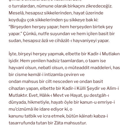
o turralardan, nümune olarak birkaçını zikredeceğiz.
Meselâ, hesapsız sikkelerinden, hayat üzerinde
koyduğu çok sikkelerinden şu sikkeye bak ki:
“Birşeyden herşey yapar; hem herşeyden birtek şey
yapar.” Çünkü, nutfe suyundan ve hem içilen basit bir
sudan, hesapsız âzâ ve cihâzât-ı hayvaniyeyi yapar.
İşte, birşeyi herşey yapmak, elbette bir Kadîr-i Mutlakın
işidir. Hem yenilen hadsiz taamlardan, o taam ise
hayvanî olsun, nebatî olsun, o müteaddit maddeleri, has
bir cisme kemâl-i intizamla çeviren ve
ondan mahsus bir cilt nesceden ve ondan basit
cihazları yapan, elbette bir Kadîr-i Külli Şeydir ve Alîm-i
Mutlaktır. Evet, Hâlık-ı Mevt ve Hayat, şu destgâh-ı
dünyada, hikmetiyle, hayatı öyle bir kanun-u emriye-i
mu’ciznümâ ile idare ediyor ki, o
kanunu tatbik ve icra etmek, bütün kâinatı kabza-i
tasarrufunda tutan bir Zâta mahsustur.