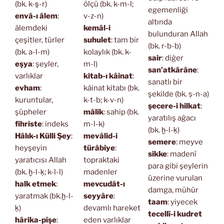
(bk. k-s̱-r)
ölçü (bk. k-m-l;
egemenliği
envâ-ı âlem
:
v-z-n)
altında
âlemdeki
kemâl-i
bulunduran Allah
çeşitler, türler
suhulet
: tam bir
(bk. r-b-b)
(bk. a-l-m)
kolaylık (bk. k-
sair
: diğer
eşya
: şeyler,
m-l)
san’atkârâne
:
varlıklar
kitab-ı kâinat
:
sanatlı bir
evham
:
kâinat kitabı (bk.
şekilde (bk. ṣ-n-a)
kuruntular,
k-t-b; k-v-n)
şecere-i hilkat
:
şüpheler
mâlik
: sahip (bk.
yaratılış ağacı
fihriste
: indeks
m-l-k)
(bk. ḫ-l-ḳ)
Hâlık-ı Külli Şey
:
mevâlid-i
semere
: meyve
heyşeyin
türâbiye
:
sikke
: madenî
yaratıcısı Allah
topraktaki
para gibi şeylerin
(bk. ḫ-l-ḳ; k-l-l)
madenler
üzerine vurulan
halk etmek
:
mevcudât-ı
damga, mühür
yaratmak (bk.ḫ-l-
seyyâre
:
taam
: yiyecek
ḳ)
devamlı hareket
tecellî-i kudret
hârika-pîşe
:
eden varlıklar