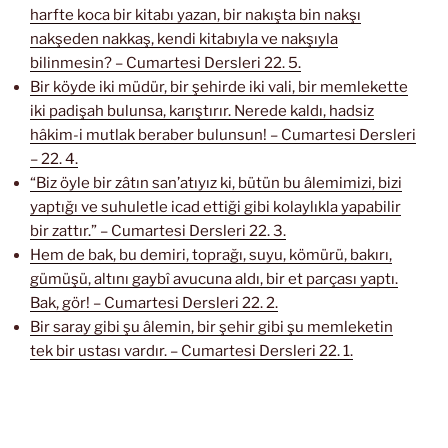
harfte koca bir kitabı yazan, bir nakışta bin nakşı
nakşeden nakkaş, kendi kitabıyla ve nakşıyla
bilinmesin? – Cumartesi Dersleri 22. 5.
Bir köyde iki müdür, bir şehirde iki vali, bir memlekette
iki padişah bulunsa, karıştırır. Nerede kaldı, hadsiz
hâkim-i mutlak beraber bulunsun! – Cumartesi Dersleri
– 22. 4.
“Biz öyle bir zâtın san’atıyız ki, bütün bu âlemimizi, bizi
yaptığı ve suhuletle icad ettiği gibi kolaylıkla yapabilir
bir zattır.” – Cumartesi Dersleri 22. 3.
Hem de bak, bu demiri, toprağı, suyu, kömürü, bakırı,
gümüşü, altını gaybî avucuna aldı, bir et parçası yaptı.
Bak, gör! – Cumartesi Dersleri 22. 2.
Bir saray gibi şu âlemin, bir şehir gibi şu memleketin
tek bir ustası vardır. – Cumartesi Dersleri 22. 1.