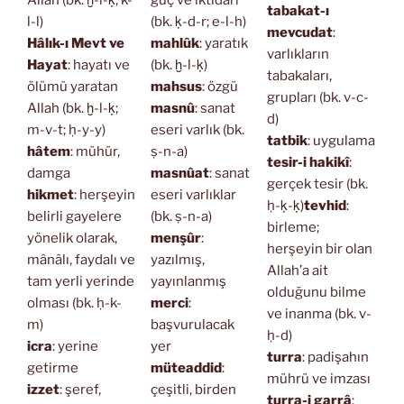
Allah (bk. ḫ-l-ḳ; k-
güç ve iktidarı
tabakat-ı
l-l)
(bk. ḳ-d-r; e-l-h)
mevcudat
:
Hâlık-ı Mevt ve
mahlûk
: yaratık
varlıkların
Hayat
: hayatı ve
(bk. ḫ-l-ḳ)
tabakaları,
ölümü yaratan
mahsus
: özgü
grupları (bk. v-c-
Allah (bk. ḫ-l-ḳ;
masnû
: sanat
d)
m-v-t; ḥ-y-y)
eseri varlık (bk.
tatbik
: uygulama
hâtem
: mühür,
ṣ-n-a)
tesir-i hakikî
:
damga
masnûat
: sanat
gerçek tesir (bk.
hikmet
: herşeyin
eseri varlıklar
ḥ-ḳ-ḳ)
tevhid
:
belirli gayelere
(bk. ṣ-n-a)
birleme;
yönelik olarak,
menşûr
:
herşeyin bir olan
mânâlı, faydalı ve
yazılmış,
Allah’a ait
tam yerli yerinde
yayınlanmış
olduğunu bilme
olması (bk. ḥ-k-
merci
:
ve inanma (bk. v-
m)
başvurulacak
ḥ-d)
icra
: yerine
yer
turra
: padişahın
getirme
müteaddid
:
mührü ve imzası
izzet
: şeref,
çeşitli, birden
turra-i garrâ
: