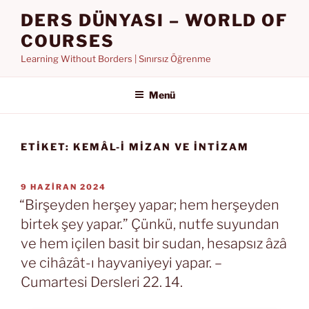
İçeriğe
DERS DÜNYASI – WORLD OF
geç
COURSES
Learning Without Borders | Sınırsız Öğrenme
Menü
ETIKET:
KEMÂL-I MIZAN VE INTIZAM
YAYIM
9 HAZIRAN 2024
TARIHI
“Birşeyden herşey yapar; hem herşeyden
birtek şey yapar.” Çünkü, nutfe suyundan
ve hem içilen basit bir sudan, hesapsız âzâ
ve cihâzât-ı hayvaniyeyi yapar. –
Cumartesi Dersleri 22. 14.