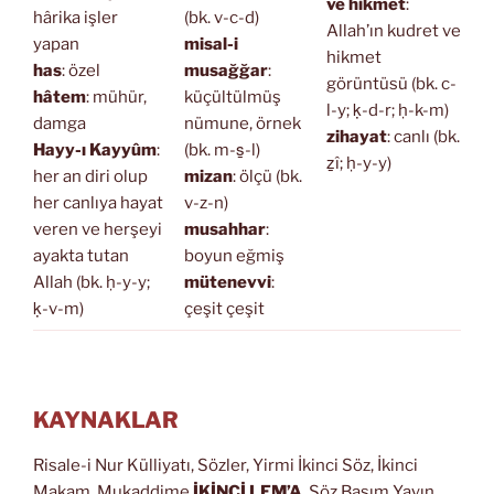
ve hikmet
:
hârika işler
(bk. v-c-d)
Allah’ın kudret ve
yapan
misal-i
hikmet
has
: özel
musağğar
:
görüntüsü (bk. c-
hâtem
: mühür,
küçültülmüş
l-y; ḳ-d-r; ḥ-k-m)
damga
nümune, örnek
zihayat
: canlı (bk.
Hayy-ı Kayyûm
:
(bk. m-s̱-l)
ẕî; ḥ-y-y)
her an diri olup
mizan
: ölçü (bk.
her canlıya hayat
v-z-n)
veren ve herşeyi
musahhar
:
ayakta tutan
boyun eğmiş
Allah (bk. ḥ-y-y;
mütenevvi
:
ḳ-v-m)
çeşit çeşit
KAYNAKLAR
Risale-i Nur Külliyatı, Sözler, Yirmi İkinci Söz, İkinci
Makam, Mukaddime
İKİNCİ LEM’A
, Söz Basım Yayın