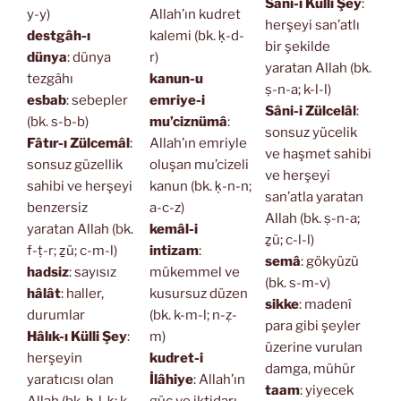
Sâni-i Külli Şey
:
y-y)
Allah’ın kudret
herşeyi san’atlı
destgâh-ı
kalemi (bk. ḳ-d-
bir şekilde
dünya
: dünya
r)
yaratan Allah (bk.
tezgâhı
kanun-u
ṣ-n-a; k-l-l)
esbab
: sebepler
emriye-i
Sâni-i Zülcelâl
:
(bk. s-b-b)
mu’ciznümâ
:
sonsuz yücelik
Fâtır-ı Zülcemâl
:
Allah’ın emriyle
ve haşmet sahibi
sonsuz güzellik
oluşan mu’cizeli
ve herşeyi
sahibi ve herşeyi
kanun (bk. ḳ-n-n;
san’atla yaratan
benzersiz
a-c-z)
Allah (bk. ṣ-n-a;
yaratan Allah (bk.
kemâl-i
ẕü; c-l-l)
f-ṭ-r; ẕü; c-m-l)
intizam
:
semâ
: gökyüzü
hadsiz
: sayısız
mükemmel ve
(bk. s-m-v)
hâlât
: haller,
kusursuz düzen
sikke
: madenî
durumlar
(bk. k-m-l; n-ẓ-
para gibi şeyler
Hâlık-ı Külli Şey
:
m)
üzerine vurulan
herşeyin
kudret-i
damga, mühür
yaratıcısı olan
İlâhiye
: Allah’ın
taam
: yiyecek