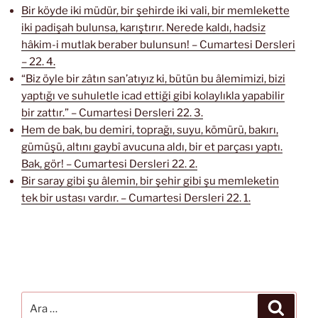
Bir köyde iki müdür, bir şehirde iki vali, bir memlekette
iki padişah bulunsa, karıştırır. Nerede kaldı, hadsiz
hâkim-i mutlak beraber bulunsun! – Cumartesi Dersleri
– 22. 4.
“Biz öyle bir zâtın san’atıyız ki, bütün bu âlemimizi, bizi
yaptığı ve suhuletle icad ettiği gibi kolaylıkla yapabilir
bir zattır.” – Cumartesi Dersleri 22. 3.
Hem de bak, bu demiri, toprağı, suyu, kömürü, bakırı,
gümüşü, altını gaybî avucuna aldı, bir et parçası yaptı.
Bak, gör! – Cumartesi Dersleri 22. 2.
Bir saray gibi şu âlemin, bir şehir gibi şu memleketin
tek bir ustası vardır. – Cumartesi Dersleri 22. 1.
Ara:
Ara