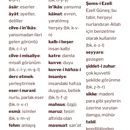
k-b-r)
(bk. ḥ-y-y)
Şems-i Ezelî
:
âsâr
: eserler
in’ikâs
: yansıma
Ezelî Güneş; bu
âyât
: ayetler,
kâinat
: evren,
tabir, herşeyi
deliller
yaratılmış
nurlandıran Allah
cilve-i in’ikâs
:
herşey (bk. k-v-
için benzetme
yansımadan ileri
n)
olarak kullanılır
gelen görüntü
kalb-i beşer
:
(bk. e-z-l)
(bk. c-l-y)
insan kalbi
seyyare
:
cilve-i misaliye
:
katre
: damla
gezegen
misalî görünüm
kuvve
: duyu
şiddet-i zuhur
:
(bk. c-l-y; m-s̱-l)
kuvve-i hâfıza-i
çok kuvvetli
derc etmek
:
insaniye
:
şekilde görünme
yerleştirmek
insandaki hafıza
(bk. ẓ-h-r)
eser-i nuranî
:
duygusu, bellek
sikke
: madenî
nurlu, parlak eser
(bk. ḥ-f-ẓ)
para gibi şeylerin
(bk. n-v-r)
mahsus
: özgü
üzerine vurulan
esmâ
: isimler
maruz
: tesiri
damga, mühür
(bk. s-m-v)
altında olan
tabiî
:
fehm
: anlayış
masnuat
: san’at
kendiliğinden,