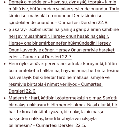
Demek o maddeler – hava, su, ziya (ışık), toprak – kimin
mülkü ise, bütün ondan yapılan şeyler de onundur. Tarla
kimin ise, mahsulât da onundur. Deniz kimin ise,
içindekiler de onundur. – Cumartesi Dersleri 22. 8.
Şu saray-ı acibin ustasına, yani şu garip âlemin sahibine
herşey musahhardır. Herşey onun hesabına çalışır.
Herşey ona bir emirber nefer hükmündedir. Herşey
Onun kuvvetiyle döner. Herşey Onun emriyle hareket
eder. – Cumartesi Dersleri 22. 7.
Hem öyle sehâvetperverâne sofralar kuruyor ki, bütün
bu memleketin halklarına, hayvanlarına, herbir taifesine
has ve lâyık, belki herbir ferdine mahsus ismiyle ve
resmiyle bir tabla-i nimet veriliyor. – Cumartesi
Dersleri 22. 6.
Madem bir harf, kâtibini göstermeksizin olmaz. San’atlı
bir nakış, nakkaşını bildirmemek olmaz. Nasıl olur ki, bir
harfte koca bir kitabı yazan, bir nakışta bin nakşı
nakşeden nakkaş, kendi kitabıyla ve nakşıyla
bilinmesin? – Cumartesi Dersleri 22. 5.