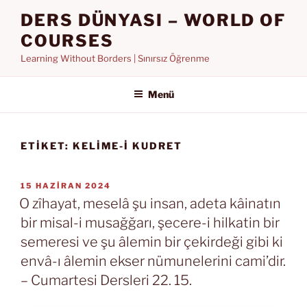
İçeriğe
DERS DÜNYASI – WORLD OF
geç
COURSES
Learning Without Borders | Sınırsız Öğrenme
Menü
ETIKET:
KELIME-I KUDRET
YAYIM
15 HAZIRAN 2024
TARIHI
O zîhayat, meselâ şu insan, adeta kâinatın
bir misal-i musağğarı, şecere-i hilkatin bir
semeresi ve şu âlemin bir çekirdeği gibi ki
envâ-ı âlemin ekser nümunelerini cami’dir.
– Cumartesi Dersleri 22. 15.