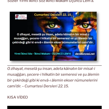
Sözler Yirmi İkinci Söz İkinci Makam Üçüncü Lem’a.
O zîhayat, meselâ şu insan, adeta kâinatın bir misal-i
musağğarı, şecere-i hilkatin bir semeresi ve şu âlemin
bir çekirdeği gibi ki envâ-ı âlemin ekser nümunelerini
cami’dir. – Cumartesi Dersleri 22. 15.
KISA VİDEO