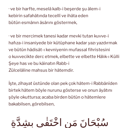
· ve bir harfte, meselâ kalb-i beşerde şu âlem-i
kebirin safahâtında tecellî ve ihâta eden
bütün esmânın âsârını göstermek,
· ve bir mercimek tanesi kadar mevki tutan kuvve-i
hafıza-i insaniyede bir kütüphane kadar yazı yazdırmak
ve bütün hâdisât-ı kevniyenin mufassal fihristesini
o kuvvecikte derc etmek, elbette ve elbette Hâlık-ı Külli
Şeye has ve bu kâinatın Rabb-i
Zülcelâline mahsus bir hâtemdir.
İşte, zîhayat üstünde olan pek çok hâtem-i Rabbânîden
birtek hâtem böyle nurunu gösterse ve onun âyâtını
şöyle okuttursa; acaba birden bütün o hâtemlere
bakabilsen, görebilsen,
سُبْحَانَ مَنِ اخْتَفٰى بِشِدَّةِ