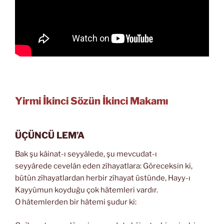
Yirmi İkinci Sözün İkinci Makamı
ÜÇÜNCÜ LEM’A
Bak şu kâinat-ı seyyâlede, şu mevcudat-ı
seyyârede cevelân eden zîhayatlara: Göreceksin ki,
bütün zîhayatlardan herbir zîhayat üstünde, Hayy-ı
Kayyûmun koyduğu çok hâtemleri vardır.
O hâtemlerden bir hâtemi şudur ki: