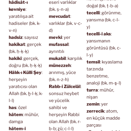
hâdisât-ı
eseri varlıklar
doğal (bk. ṭ-b-a)
kevniye
:
(bk. ṣ-n-a)
tecellî
: görünme,
yaratılışa ait
mevcudat
:
yansıma (bk. c-l-
hadiseler (bk. k-
varlıklar (bk. v-c-
y)
v-n)
d)
tecellî-i aks
:
hadsiz
: sayısız
mevki
: yer
yansımanın
hakikat
: gerçek
mufassal
:
görüntüsü (bk. c-
(bk. ḥ-ḳ-ḳ)
ayrıntılı
l-y)
hakikî
: gerçek,
mukabil
: karşılık
temsil
: kıyaslama
doğru (bk. ḥ-ḳ-ḳ)
münezzeh
:
tarzında
Hâlık-ı Külli Şey
:
arınmış, yüce
benzetme,
herşeyin
(bk. n-z-h)
analoji (bk. m-s̱-l)
yaratıcısı olan
Rabb-i Zülcelâl
:
turra
: mühür,
Allah (bk. ḫ-l-ḳ; k-
sonsuz heybet
nişan
l-l)
ve yücelik
zemin
: yer
has
: özel
sahibi ve
zerrecik
: atom,
hâtem
: mühür,
herşeyin Rabbi
en küçük madde
damga
olan Allah (bk. r-
parçası
hâtem-i
b-b; ẕü; c-l-l)