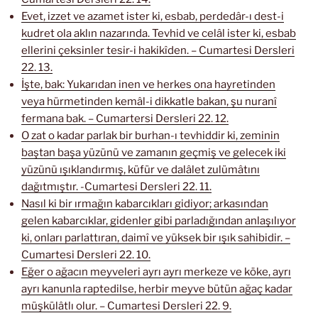
Evet, izzet ve azamet ister ki, esbab, perdedâr-ı dest-i
kudret ola aklın nazarında. Tevhid ve celâl ister ki, esbab
ellerini çeksinler tesir-i hakikîden. – Cumartesi Dersleri
22. 13.
İşte, bak: Yukarıdan inen ve herkes ona hayretinden
veya hürmetinden kemâl-i dikkatle bakan, şu nuranî
fermana bak. – Cumartersi Dersleri 22. 12.
O zat o kadar parlak bir burhan-ı tevhiddir ki, zeminin
baştan başa yüzünü ve zamanın geçmiş ve gelecek iki
yüzünü ışıklandırmış, küfür ve dalâlet zulümâtını
dağıtmıştır. -Cumartesi Dersleri 22. 11.
Nasıl ki bir ırmağın kabarcıkları gidiyor; arkasından
gelen kabarcıklar, gidenler gibi parladığından anlaşılıyor
ki, onları parlattıran, daimî ve yüksek bir ışık sahibidir. –
Cumartesi Dersleri 22. 10.
Eğer o ağacın meyveleri ayrı ayrı merkeze ve köke, ayrı
ayrı kanunla raptedilse, herbir meyve bütün ağaç kadar
müşkülâtlı olur. – Cumartesi Dersleri 22. 9.