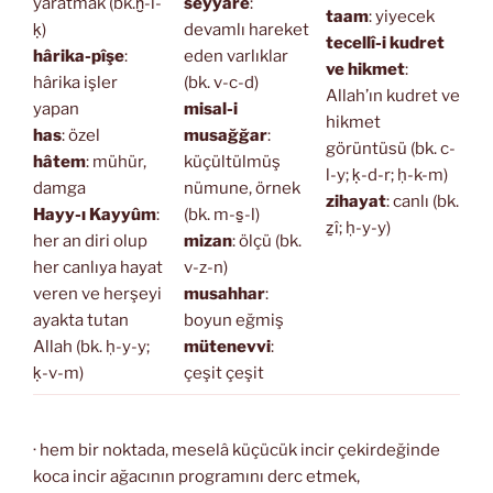
yaratmak (bk.ḫ-l-
seyyâre
:
taam
: yiyecek
ḳ)
devamlı hareket
tecellî-i kudret
hârika-pîşe
:
eden varlıklar
ve hikmet
:
hârika işler
(bk. v-c-d)
Allah’ın kudret ve
yapan
misal-i
hikmet
has
: özel
musağğar
:
görüntüsü (bk. c-
hâtem
: mühür,
küçültülmüş
l-y; ḳ-d-r; ḥ-k-m)
damga
nümune, örnek
zihayat
: canlı (bk.
Hayy-ı Kayyûm
:
(bk. m-s̱-l)
ẕî; ḥ-y-y)
her an diri olup
mizan
: ölçü (bk.
her canlıya hayat
v-z-n)
veren ve herşeyi
musahhar
:
ayakta tutan
boyun eğmiş
Allah (bk. ḥ-y-y;
mütenevvi
:
ḳ-v-m)
çeşit çeşit
· hem bir noktada, meselâ küçücük incir çekirdeğinde
koca incir ağacının programını derc etmek,