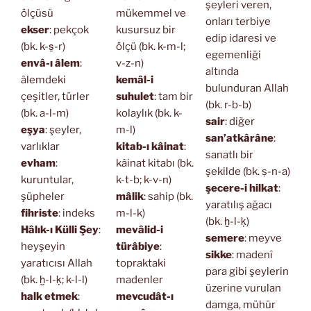
şeyleri veren,
ölçüsü
mükemmel ve
onları terbiye
ekser
: pekçok
kusursuz bir
edip idaresi ve
(bk. k-s̱-r)
ölçü (bk. k-m-l;
egemenliği
envâ-ı âlem
:
v-z-n)
altında
âlemdeki
kemâl-i
bulunduran Allah
çeşitler, türler
suhulet
: tam bir
(bk. r-b-b)
(bk. a-l-m)
kolaylık (bk. k-
sair
: diğer
eşya
: şeyler,
m-l)
san’atkârâne
:
varlıklar
kitab-ı kâinat
:
sanatlı bir
evham
:
kâinat kitabı (bk.
şekilde (bk. ṣ-n-a)
kuruntular,
k-t-b; k-v-n)
şecere-i hilkat
:
şüpheler
mâlik
: sahip (bk.
yaratılış ağacı
fihriste
: indeks
m-l-k)
(bk. ḫ-l-ḳ)
Hâlık-ı Külli Şey
:
mevâlid-i
semere
: meyve
heyşeyin
türâbiye
:
sikke
: madenî
yaratıcısı Allah
topraktaki
para gibi şeylerin
(bk. ḫ-l-ḳ; k-l-l)
madenler
üzerine vurulan
halk etmek
:
mevcudât-ı
damga, mühür