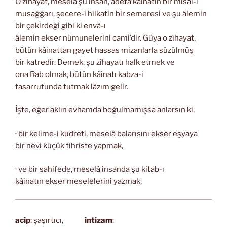
O zîhayat, meselâ şu insan, adeta kâinatın bir misal-i
musağğarı, şecere-i hilkatin bir semeresi ve şu âlemin
bir çekirdeği gibi ki envâ-ı
âlemin ekser nümunelerini cami’dir. Güya o zîhayat,
bütün kâinattan gayet hassas mizanlarla süzülmüş
bir katredir. Demek, şu zîhayatı halk etmek ve
ona Rab olmak, bütün kâinatı kabza-i
tasarrufunda tutmak lâzım gelir.
İşte, eğer aklın evhamda boğulmamışsa anlarsın ki,
· bir kelime-i kudreti, meselâ balarısını ekser eşyaya
bir nevi küçük fihriste yapmak,
· ve bir sahifede, meselâ insanda şu kitab-ı
kâinatın ekser meselelerini yazmak,
acip
: şaşırtıcı,
intizam
: