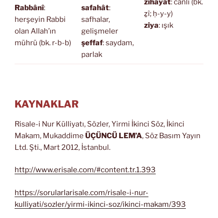
zîhayat
: canlı (bk.
Rabbânî
:
safahât
:
ẕî; ḥ-y-y)
herşeyin Rabbi
safhalar,
ziya
: ışık
olan Allah’ın
gelişmeler
mührü (bk. r-b-b)
şeffaf
: saydam,
parlak
KAYNAKLAR
Risale-i Nur Külliyatı, Sözler, Yirmi İkinci Söz, İkinci
Makam, Mukaddime
ÜÇÜNCÜ LEM’A
, Söz Basım Yayın
Ltd. Şti., Mart 2012, İstanbul.
http://www.erisale.com/#content.tr.1.393
https://sorularlarisale.com/risale-i-nur-
kulliyati/sozler/yirmi-ikinci-soz/ikinci-makam/393