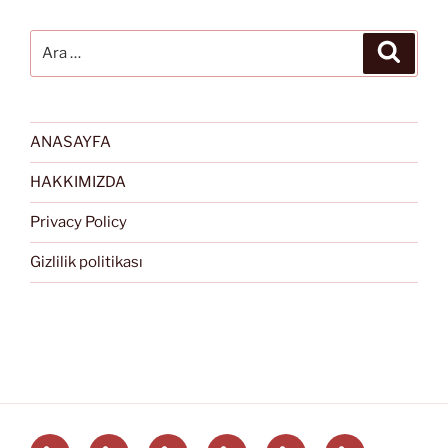
Ara:
Ara
ANASAYFA
HAKKIMIZDA
Privacy Policy
Gizlilik politikası
Türkçe
English
Svenska
العربية
中
EĞİTİM