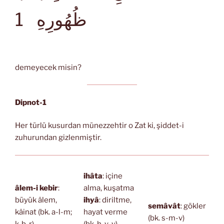
ظُهُورِهِ
1
demeyecek misin?
Dipnot-1
Her türlü kusurdan münezzehtir o Zat ki, şiddet-i
zuhurundan gizlenmiştir.
ihâta
: içine
âlem-i kebir
:
alma, kuşatma
büyük âlem,
ihyâ
: diriltme,
semâvât
: gökler
kâinat (bk. a-l-m;
hayat verme
(bk. s-m-v)