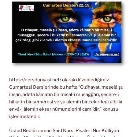
https://dersdunyasi.net/ olarak düzenlediğimiz
Cumartesi Derslerinde bu hafta “O zîhayat, meselâ şu
insan, adeta kâinatın bir misal-i musağğarı, şecere-i
hilkatin bir semeresi ve şu âlemin bir çekirdeği gibi ki
envâ-ı âlemin ekser nümunelerini cami’dir.” konusu
işlenmektedir.
Üstad Bediüzzaman Said Nursi Risale-i Nur Külliyatı