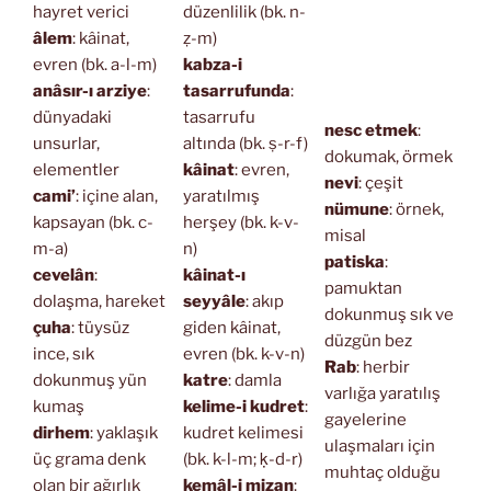
hayret verici
düzenlilik (bk. n-
âlem
: kâinat,
ẓ-m)
evren (bk. a-l-m)
kabza-i
anâsır-ı arziye
:
tasarrufunda
:
dünyadaki
tasarrufu
nesc etmek
:
unsurlar,
altında (bk. ṣ-r-f)
dokumak, örmek
elementler
kâinat
: evren,
nevi
: çeşit
cami’
: içine alan,
yaratılmış
nümune
: örnek,
kapsayan (bk. c-
herşey (bk. k-v-
misal
m-a)
n)
patiska
:
cevelân
:
kâinat-ı
pamuktan
dolaşma, hareket
seyyâle
: akıp
dokunmuş sık ve
çuha
: tüysüz
giden kâinat,
düzgün bez
ince, sık
evren (bk. k-v-n)
Rab
: herbir
dokunmuş yün
katre
: damla
varlığa yaratılış
kumaş
kelime-i kudret
:
gayelerine
dirhem
: yaklaşık
kudret kelimesi
ulaşmaları için
üç grama denk
(bk. k-l-m; ḳ-d-r)
muhtaç olduğu
olan bir ağırlık
kemâl-i mizan
: