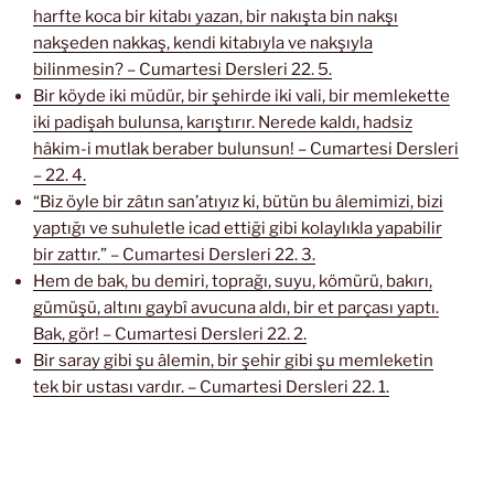
harfte koca bir kitabı yazan, bir nakışta bin nakşı
nakşeden nakkaş, kendi kitabıyla ve nakşıyla
bilinmesin? – Cumartesi Dersleri 22. 5.
Bir köyde iki müdür, bir şehirde iki vali, bir memlekette
iki padişah bulunsa, karıştırır. Nerede kaldı, hadsiz
hâkim-i mutlak beraber bulunsun! – Cumartesi Dersleri
– 22. 4.
“Biz öyle bir zâtın san’atıyız ki, bütün bu âlemimizi, bizi
yaptığı ve suhuletle icad ettiği gibi kolaylıkla yapabilir
bir zattır.” – Cumartesi Dersleri 22. 3.
Hem de bak, bu demiri, toprağı, suyu, kömürü, bakırı,
gümüşü, altını gaybî avucuna aldı, bir et parçası yaptı.
Bak, gör! – Cumartesi Dersleri 22. 2.
Bir saray gibi şu âlemin, bir şehir gibi şu memleketin
tek bir ustası vardır. – Cumartesi Dersleri 22. 1.