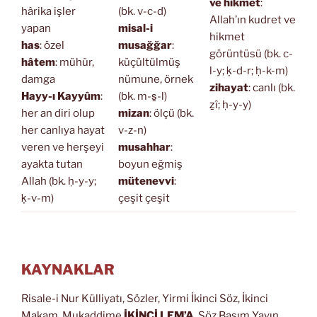
ve hikmet
:
hârika işler
(bk. v-c-d)
Allah’ın kudret ve
yapan
misal-i
hikmet
has
: özel
musağğar
:
görüntüsü (bk. c-
hâtem
: mühür,
küçültülmüş
l-y; ḳ-d-r; ḥ-k-m)
damga
nümune, örnek
zihayat
: canlı (bk.
Hayy-ı Kayyûm
:
(bk. m-s̱-l)
ẕî; ḥ-y-y)
her an diri olup
mizan
: ölçü (bk.
her canlıya hayat
v-z-n)
veren ve herşeyi
musahhar
:
ayakta tutan
boyun eğmiş
Allah (bk. ḥ-y-y;
mütenevvi
:
ḳ-v-m)
çeşit çeşit
KAYNAKLAR
Risale-i Nur Külliyatı, Sözler, Yirmi İkinci Söz, İkinci
Makam, Mukaddime
İKİNCİ LEM’A
, Söz Basım Yayın