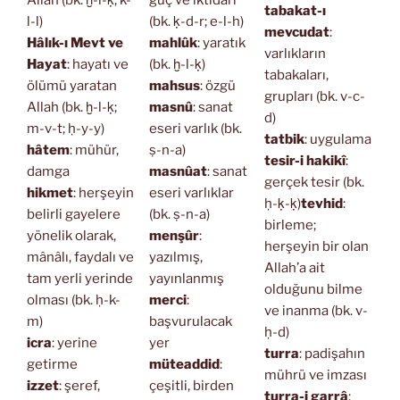
Allah (bk. ḫ-l-ḳ; k-
güç ve iktidarı
tabakat-ı
l-l)
(bk. ḳ-d-r; e-l-h)
mevcudat
:
Hâlık-ı Mevt ve
mahlûk
: yaratık
varlıkların
Hayat
: hayatı ve
(bk. ḫ-l-ḳ)
tabakaları,
ölümü yaratan
mahsus
: özgü
grupları (bk. v-c-
Allah (bk. ḫ-l-ḳ;
masnû
: sanat
d)
m-v-t; ḥ-y-y)
eseri varlık (bk.
tatbik
: uygulama
hâtem
: mühür,
ṣ-n-a)
tesir-i hakikî
:
damga
masnûat
: sanat
gerçek tesir (bk.
hikmet
: herşeyin
eseri varlıklar
ḥ-ḳ-ḳ)
tevhid
:
belirli gayelere
(bk. ṣ-n-a)
birleme;
yönelik olarak,
menşûr
:
herşeyin bir olan
mânâlı, faydalı ve
yazılmış,
Allah’a ait
tam yerli yerinde
yayınlanmış
olduğunu bilme
olması (bk. ḥ-k-
merci
:
ve inanma (bk. v-
m)
başvurulacak
ḥ-d)
icra
: yerine
yer
turra
: padişahın
getirme
müteaddid
:
mührü ve imzası
izzet
: şeref,
çeşitli, birden
turra-i garrâ
: