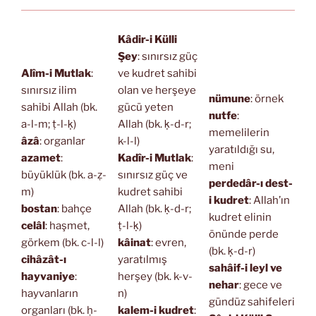
Kâdir-i Külli
Şey
: sınırsız güç
Alîm-i Mutlak
:
ve kudret sahibi
sınırsız ilim
olan ve herşeye
nümune
: örnek
sahibi Allah (bk.
gücü yeten
nutfe
:
a-l-m; ṭ-l-ḳ)
Allah (bk. ḳ-d-r;
memelilerin
âzâ
: organlar
k-l-l)
yaratıldığı su,
azamet
:
Kadîr-i Mutlak
:
meni
büyüklük (bk. a-ẓ-
sınırsız güç ve
perdedâr-ı dest-
m)
kudret sahibi
i kudret
: Allah’ın
bostan
: bahçe
Allah (bk. ḳ-d-r;
kudret elinin
celâl
: haşmet,
ṭ-l-ḳ)
önünde perde
görkem (bk. c-l-l)
kâinat
: evren,
(bk. ḳ-d-r)
cihâzât-ı
yaratılmış
sahâif-i leyl ve
hayvaniye
:
herşey (bk. k-v-
nehar
: gece ve
hayvanların
n)
gündüz sahifeleri
organları (bk. ḥ-
kalem-i kudret
: