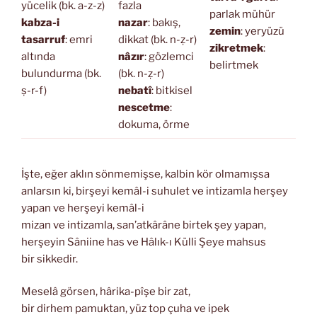
yücelik (bk. a-z-z)
fazla
parlak mühür
kabza-i
nazar
: bakış,
zemin
: yeryüzü
tasarruf
: emri
dikkat (bk. n-ẓ-r)
zikretmek
:
altında
nâzır
: gözlemci
belirtmek
bulundurma (bk.
(bk. n-ẓ-r)
ṣ-r-f)
nebatî
: bitkisel
nescetme
:
dokuma, örme
İşte, eğer aklın sönmemişse, kalbin kör olmamışsa
anlarsın ki, birşeyi kemâl-i suhulet ve intizamla herşey
yapan ve herşeyi kemâl-i
mizan ve intizamla, san’atkârâne birtek şey yapan,
herşeyin Sâniine has ve Hâlık-ı Külli Şeye mahsus
bir sikkedir.
Meselâ görsen, hârika-pîşe bir zat,
bir dirhem pamuktan, yüz top çuha ve ipek