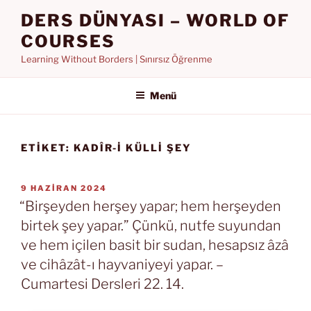
İçeriğe
DERS DÜNYASI – WORLD OF
geç
COURSES
Learning Without Borders | Sınırsız Öğrenme
Menü
ETIKET:
KADÎR-I KÜLLI ŞEY
YAYIM
9 HAZIRAN 2024
TARIHI
“Birşeyden herşey yapar; hem herşeyden
birtek şey yapar.” Çünkü, nutfe suyundan
ve hem içilen basit bir sudan, hesapsız âzâ
ve cihâzât-ı hayvaniyeyi yapar. –
Cumartesi Dersleri 22. 14.