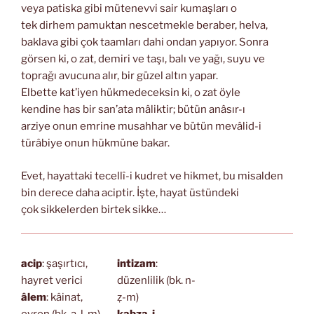
veya patiska gibi mütenevvi sair kumaşları o
tek dirhem pamuktan nescetmekle beraber, helva,
baklava gibi çok taamları dahi ondan yapıyor. Sonra
görsen ki, o zat, demiri ve taşı, balı ve yağı, suyu ve
toprağı avucuna alır, bir güzel altın yapar.
Elbette kat’iyen hükmedeceksin ki, o zat öyle
kendine has bir san’ata mâliktir; bütün anâsır-ı
arziye onun emrine musahhar ve bütün mevâlid-i
türâbiye onun hükmüne bakar.
Evet, hayattaki tecellî-i kudret ve hikmet, bu misalden
bin derece daha aciptir. İşte, hayat üstündeki
çok sikkelerden birtek sikke…
acip
: şaşırtıcı,
intizam
:
hayret verici
düzenlilik (bk. n-
âlem
: kâinat,
ẓ-m)
evren (bk. a-l-m)
kabza-i