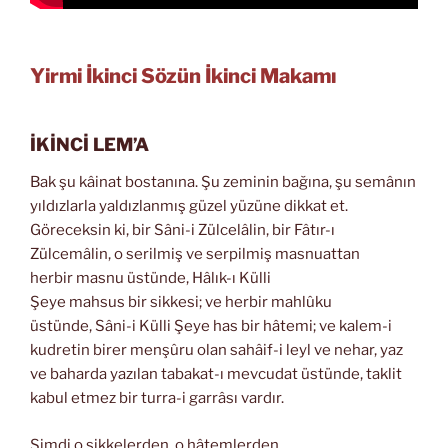
Yirmi İkinci Sözün İkinci Makamı
İKİNCİ LEM’A
Bak şu kâinat bostanına. Şu zeminin bağına, şu semânın
yıldızlarla yaldızlanmış güzel yüzüne dikkat et.
Göreceksin ki, bir Sâni-i Zülcelâlin, bir Fâtır-ı
Zülcemâlin, o serilmiş ve serpilmiş masnuattan
herbir masnu üstünde, Hâlık-ı Külli
Şeye mahsus bir sikkesi; ve herbir mahlûku
üstünde, Sâni-i Külli Şeye has bir hâtemi; ve kalem-i
kudretin birer menşûru olan sahâif-i leyl ve nehar, yaz
ve baharda yazılan tabakat-ı mevcudat üstünde, taklit
kabul etmez bir turra-i garrâsı vardır.
Şimdi o sikkelerden, o hâtemlerden,