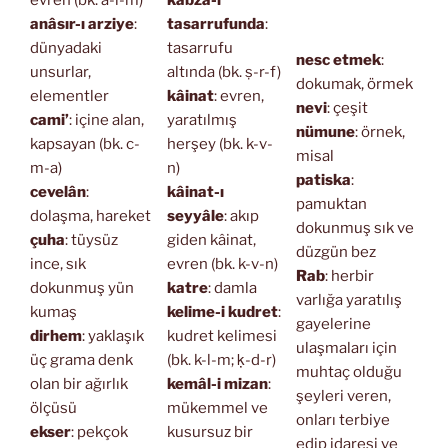
anâsır-ı arziye
:
tasarrufunda
:
dünyadaki
tasarrufu
nesc etmek
:
unsurlar,
altında (bk. ṣ-r-f)
dokumak, örmek
elementler
kâinat
: evren,
nevi
: çeşit
cami’
: içine alan,
yaratılmış
nümune
: örnek,
kapsayan (bk. c-
herşey (bk. k-v-
misal
m-a)
n)
patiska
:
cevelân
:
kâinat-ı
pamuktan
dolaşma, hareket
seyyâle
: akıp
dokunmuş sık ve
çuha
: tüysüz
giden kâinat,
düzgün bez
ince, sık
evren (bk. k-v-n)
Rab
: herbir
dokunmuş yün
katre
: damla
varlığa yaratılış
kumaş
kelime-i kudret
:
gayelerine
dirhem
: yaklaşık
kudret kelimesi
ulaşmaları için
üç grama denk
(bk. k-l-m; ḳ-d-r)
muhtaç olduğu
olan bir ağırlık
kemâl-i mizan
:
şeyleri veren,
ölçüsü
mükemmel ve
onları terbiye
ekser
: pekçok
kusursuz bir
edip idaresi ve