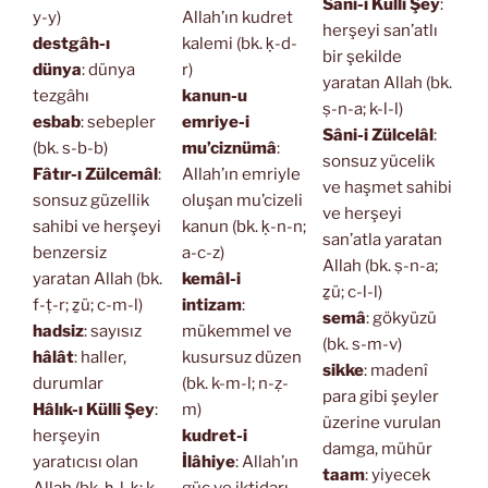
Sâni-i Külli Şey
:
y-y)
Allah’ın kudret
herşeyi san’atlı
destgâh-ı
kalemi (bk. ḳ-d-
bir şekilde
dünya
: dünya
r)
yaratan Allah (bk.
tezgâhı
kanun-u
ṣ-n-a; k-l-l)
esbab
: sebepler
emriye-i
Sâni-i Zülcelâl
:
(bk. s-b-b)
mu’ciznümâ
:
sonsuz yücelik
Fâtır-ı Zülcemâl
:
Allah’ın emriyle
ve haşmet sahibi
sonsuz güzellik
oluşan mu’cizeli
ve herşeyi
sahibi ve herşeyi
kanun (bk. ḳ-n-n;
san’atla yaratan
benzersiz
a-c-z)
Allah (bk. ṣ-n-a;
yaratan Allah (bk.
kemâl-i
ẕü; c-l-l)
f-ṭ-r; ẕü; c-m-l)
intizam
:
semâ
: gökyüzü
hadsiz
: sayısız
mükemmel ve
(bk. s-m-v)
hâlât
: haller,
kusursuz düzen
sikke
: madenî
durumlar
(bk. k-m-l; n-ẓ-
para gibi şeyler
Hâlık-ı Külli Şey
:
m)
üzerine vurulan
herşeyin
kudret-i
damga, mühür
yaratıcısı olan
İlâhiye
: Allah’ın
taam
: yiyecek