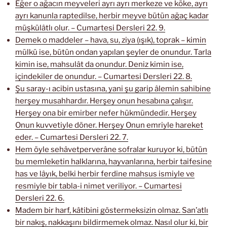
Eğer o ağacın meyveleri ayrı ayrı merkeze ve köke, ayrı
ayrı kanunla raptedilse, herbir meyve bütün ağaç kadar
müşkülâtlı olur. – Cumartesi Dersleri 22. 9.
Demek o maddeler – hava, su, ziya (ışık), toprak – kimin
mülkü ise, bütün ondan yapılan şeyler de onundur. Tarla
kimin ise, mahsulât da onundur. Deniz kimin ise,
içindekiler de onundur. – Cumartesi Dersleri 22. 8.
Şu saray-ı acibin ustasına, yani şu garip âlemin sahibine
herşey musahhardır. Herşey onun hesabına çalışır.
Herşey ona bir emirber nefer hükmündedir. Herşey
Onun kuvvetiyle döner. Herşey Onun emriyle hareket
eder. – Cumartesi Dersleri 22. 7.
Hem öyle sehâvetperverâne sofralar kuruyor ki, bütün
bu memleketin halklarına, hayvanlarına, herbir taifesine
has ve lâyık, belki herbir ferdine mahsus ismiyle ve
resmiyle bir tabla-i nimet veriliyor. – Cumartesi
Dersleri 22. 6.
Madem bir harf, kâtibini göstermeksizin olmaz. San’atlı
bir nakış, nakkaşını bildirmemek olmaz. Nasıl olur ki, bir