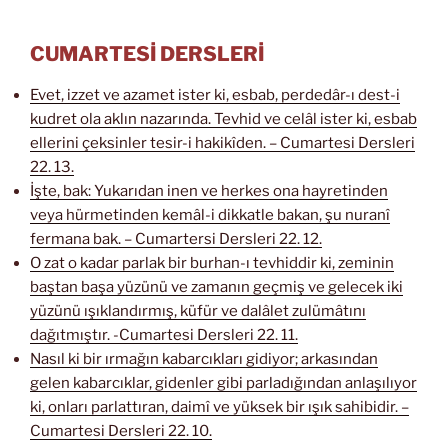
CUMARTESİ DERSLERİ
Evet, izzet ve azamet ister ki, esbab, perdedâr-ı dest-i
kudret ola aklın nazarında. Tevhid ve celâl ister ki, esbab
ellerini çeksinler tesir-i hakikîden. – Cumartesi Dersleri
22. 13.
İşte, bak: Yukarıdan inen ve herkes ona hayretinden
veya hürmetinden kemâl-i dikkatle bakan, şu nuranî
fermana bak. – Cumartersi Dersleri 22. 12.
O zat o kadar parlak bir burhan-ı tevhiddir ki, zeminin
baştan başa yüzünü ve zamanın geçmiş ve gelecek iki
yüzünü ışıklandırmış, küfür ve dalâlet zulümâtını
dağıtmıştır. -Cumartesi Dersleri 22. 11.
Nasıl ki bir ırmağın kabarcıkları gidiyor; arkasından
gelen kabarcıklar, gidenler gibi parladığından anlaşılıyor
ki, onları parlattıran, daimî ve yüksek bir ışık sahibidir. –
Cumartesi Dersleri 22. 10.