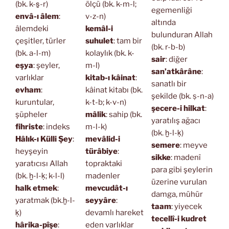
(bk. k-s̱-r)
ölçü (bk. k-m-l;
egemenliği
envâ-ı âlem
:
v-z-n)
altında
âlemdeki
kemâl-i
bulunduran Allah
çeşitler, türler
suhulet
: tam bir
(bk. r-b-b)
(bk. a-l-m)
kolaylık (bk. k-
sair
: diğer
eşya
: şeyler,
m-l)
san’atkârâne
:
varlıklar
kitab-ı kâinat
:
sanatlı bir
evham
:
kâinat kitabı (bk.
şekilde (bk. ṣ-n-a)
kuruntular,
k-t-b; k-v-n)
şecere-i hilkat
:
şüpheler
mâlik
: sahip (bk.
yaratılış ağacı
fihriste
: indeks
m-l-k)
(bk. ḫ-l-ḳ)
Hâlık-ı Külli Şey
:
mevâlid-i
semere
: meyve
heyşeyin
türâbiye
:
sikke
: madenî
yaratıcısı Allah
topraktaki
para gibi şeylerin
(bk. ḫ-l-ḳ; k-l-l)
madenler
üzerine vurulan
halk etmek
:
mevcudât-ı
damga, mühür
yaratmak (bk.ḫ-l-
seyyâre
:
taam
: yiyecek
ḳ)
devamlı hareket
tecellî-i kudret
hârika-pîşe
:
eden varlıklar