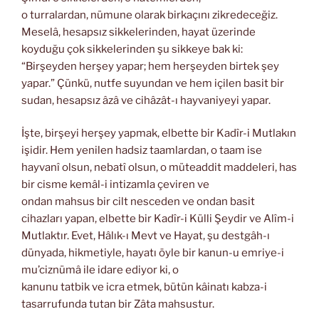
o turralardan, nümune olarak birkaçını zikredeceğiz.
Meselâ, hesapsız sikkelerinden, hayat üzerinde
koyduğu çok sikkelerinden şu sikkeye bak ki:
“Birşeyden herşey yapar; hem herşeyden birtek şey
yapar.” Çünkü, nutfe suyundan ve hem içilen basit bir
sudan, hesapsız âzâ ve cihâzât-ı hayvaniyeyi yapar.
İşte, birşeyi herşey yapmak, elbette bir Kadîr-i Mutlakın
işidir. Hem yenilen hadsiz taamlardan, o taam ise
hayvanî olsun, nebatî olsun, o müteaddit maddeleri, has
bir cisme kemâl-i intizamla çeviren ve
ondan mahsus bir cilt nesceden ve ondan basit
cihazları yapan, elbette bir Kadîr-i Külli Şeydir ve Alîm-i
Mutlaktır. Evet, Hâlık-ı Mevt ve Hayat, şu destgâh-ı
dünyada, hikmetiyle, hayatı öyle bir kanun-u emriye-i
mu’ciznümâ ile idare ediyor ki, o
kanunu tatbik ve icra etmek, bütün kâinatı kabza-i
tasarrufunda tutan bir Zâta mahsustur.