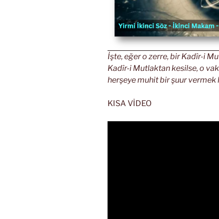
İşte, eğer o zerre, bir Kadîr-i
Kadîr-i Mutlaktan kesilse, o vak
herşeye muhit bir şuur vermek l
KISA VİDEO