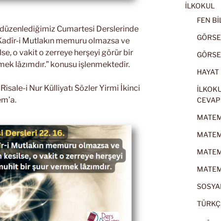
İLKOKUL
FEN BİL
k düzenlediğimiz Cumartesi Derslerinde
GÖRSEL
ir Kadîr-i Mutlakın memuru olmazsa ve
lse, o vakit o zerreye herşeyi görür bir
GÖRSEL
mek lâzımdır.” konusu işlenmektedir.
HAYAT B
sale-i Nur Külliyatı Sözler Yirmi İkinci
İLKOKU
em’a.
CEVAP
MATEMA
MATEMA
MATEMA
MATEMA
SOSYAL
TÜRKÇE