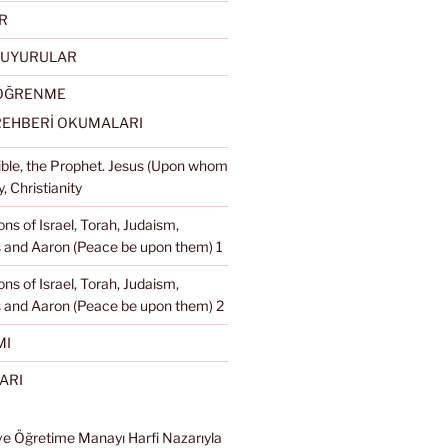
R
DUYURULAR
 ÖĞRENME
REHBERİ OKUMALARI
Bible, the Prophet. Jesus (Upon whom
, Christianity
ons of Israel, Torah, Judaism,
and Aaron (Peace be upon them) 1
ons of Israel, Torah, Judaism,
 and Aaron (Peace be upon them) 2
MI
ARI
ve Öğretime Manayı Harfi Nazarıyla