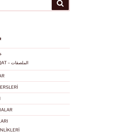
Ara
R
عرب
ALMULSAQAT – الملصقات
AR
ERSLERİ
I
MALAR
LARI
NLİKLERİ