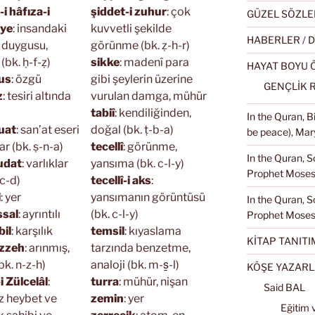
i hâfıza-i
şiddet-i zuhur
: çok
GÜZEL SÖZLE
iye
: insandaki
kuvvetli şekilde
HABERLER / 
 duygusu,
görünme (bk. ẓ-h-r)
(bk. ḥ-f-ẓ)
sikke
: madenî para
HAYAT BOYU
us
: özgü
gibi şeylerin üzerine
GENÇLİK 
z
: tesiri altında
vurulan damga, mühür
tabiî
: kendiliğinden,
In the Quran, 
uat
: san’at eseri
doğal (bk. ṭ-b-a)
be peace), Mary
ar (bk. ṣ-n-a)
tecellî
: görünme,
In the Quran, S
udat
: varlıklar
yansıma (bk. c-l-y)
Prophet Moses 
-c-d)
tecellî-i aks
:
i
: yer
yansımanın görüntüsü
In the Quran, S
sal
: ayrıntılı
(bk. c-l-y)
Prophet Moses
il
: karşılık
temsil
: kıyaslama
KİTAP TANITI
zzeh
: arınmış,
tarzında benzetme,
bk. n-z-h)
analoji (bk. m-s̱-l)
KÖŞE YAZARL
 Zülcelâl
:
turra
: mühür, nişan
Said BAL
z heybet ve
zemin
: yer
Eğitim 