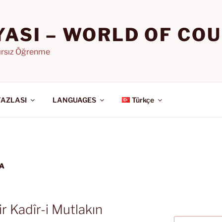
YASI – WORLD OF CO
nırsız Öğrenme
FAZLASI
LANGUAGES
Türkçe
KA
ir Kadîr-i Mutlakın
Ara: