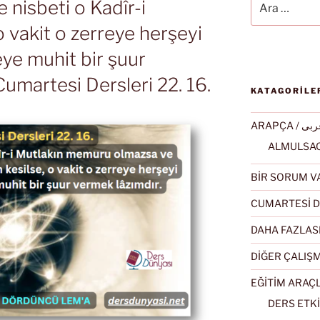
nisbeti o Kadîr-i
o vakit o zerreye herşeyi
eye muhit bir şuur
Cumartesi Dersleri 22. 16.
KATAGORİLE
ARAPÇA / ى
BİR SORUM V
CUMARTESİ D
DAHA FAZLAS
DİĞER ÇALIŞ
EĞİTİM ARAÇ
DERS ETKİ