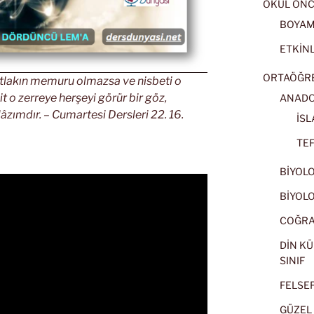
OKUL ÖNC
BOYA
ETKİNL
ORTAÖĞRET
 Mutlakın memuru olmazsa ve nisbeti o
it o zerreye herşeyi görür bir göz,
ANADOL
âzımdır. – Cumartesi Dersleri 22. 16.
İSL
TEF
BİYOLOJ
BİYOLOJ
COĞRAF
DİN KÜ
SINIF
FELSEFE
GÜZEL 