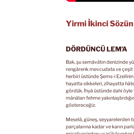
Yirmi İkinci Sözü
DÖRDÜNCÜ LEM’A
Bak, şu semâvâtın denizinde yü
rengârenk mevcudata ve çeşit ç
herbiri üstünde Şems-i Ezelînin 
hayatta sikkeleri, zîhayatta hât
gördük. İhyâ üstünde dahi öyle t
mânâları fehme yakınlaştırdığın
göstereceğiz.
Meselâ, güneş, seyyarelerden tu
parçalarına kadar ve karın parla
misaliyesinden ve in’ikâsından 