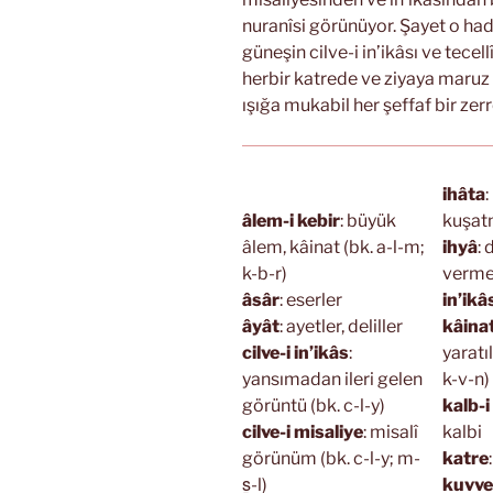
nuranîsi görünüyor. Şayet o had
güneşin cilve-i in’ikâsı ve tece
herbir katrede ve ziyaya maruz
ışığa mukabil her şeffaf bir zerr
ihâta
:
âlem-i kebir
: büyük
kuşa
âlem, kâinat (bk. a-l-m;
ihyâ
: 
k-b-r)
verme 
âsâr
: eserler
in’ikâ
âyât
: ayetler, deliller
kâina
cilve-i in’ikâs
:
yaratı
yansımadan ileri gelen
k-v-n)
görüntü (bk. c-l-y)
kalb-i
cilve-i misaliye
: misalî
kalbi
görünüm (bk. c-l-y; m-
katre
s̱-l)
kuvve