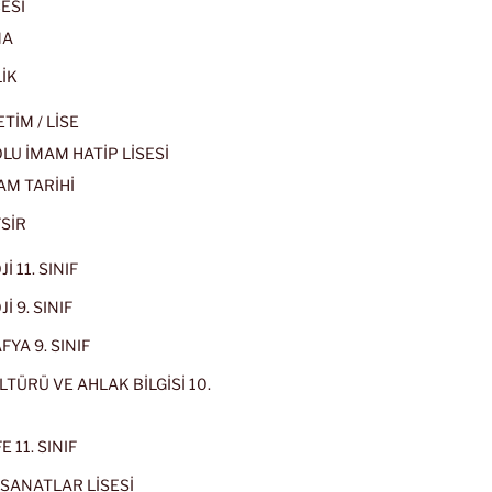
ESİ
MA
İK
İM / LİSE
U İMAM HATİP LİSESİ
AM TARİHİ
SİR
İ 11. SINIF
İ 9. SINIF
YA 9. SINIF
LTÜRÜ VE AHLAK BİLGİSİ 10.
 11. SINIF
SANATLAR LİSESİ