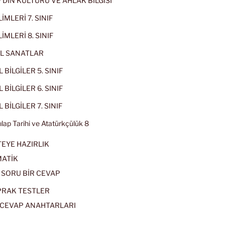
IF DİN KÜLTÜRÜ VE AHLAK BİLGİSİ
İMLERİ 7. SINIF
İMLERİ 8. SINIF
L SANATLAR
 BİLGİLER 5. SINIF
 BİLGİLER 6. SINIF
 BİLGİLER 7. SINIF
kılap Tarihi ve Atatürkçülük 8
EYE HAZIRLIK
ATİK
 SORU BİR CEVAP
PRAK TESTLER
CEVAP ANAHTARLARI