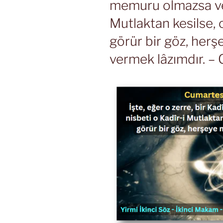
memuru olmazsa ve 
Mutlaktan kesilse, 
görür bir göz, herş
vermek lâzımdır. – 