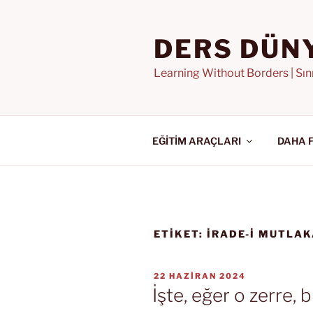
İçeriğe
geç
DERS DÜN
Learning Without Borders | Sı
EĞİTİM ARAÇLARI
DAHA 
ETIKET:
IRADE-I MUTLA
YAYIM
22 HAZIRAN 2024
TARIHI
İşte, eğer o zerre, b