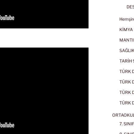
DES
Hemşire
KİMYA 
MANTI
SAĞLIK
TARİH 9
TÜRK D
TÜRK Dİ
TÜRK Dİ
TÜRK D
ORTAOKU
7. SIN