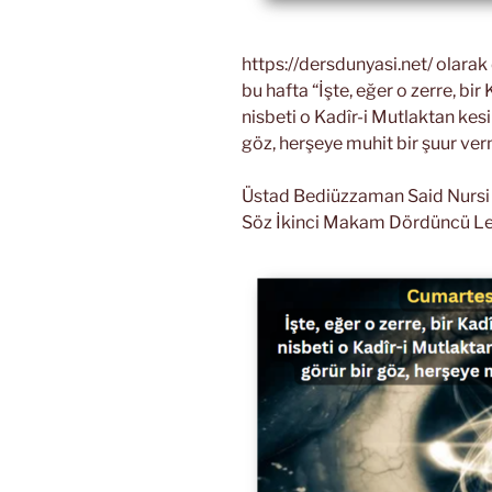
https://dersdunyasi.net/ olara
bu hafta “İşte, eğer o zerre, b
nisbeti o Kadîr-i Mutlaktan kesi
göz, herşeye muhit bir şuur ver
Üstad Bediüzzaman Said Nursi Ri
Söz İkinci Makam Dördüncü L