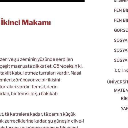
8. SIN
FEN BİL
FEN BİL
n İkinci Makamı
GÖRSE
SOSYAL
SOSYAL
zen ve şu zeminin yüzünde serpilen
SOSYAL
eşit masnuata dikkat et. Göreceksin ki,
T. C. İn
taklit kabul etmez turraları vardır. Nasıl
emleri görünüyor ve bir ikisini
ÜNİVERSİT
urraları vardır. Temsil, derin
MATEM
dan, bir temsille şu hakikati
BİR
YA
t, tâ katrelere kadar, tâ camın küçük
k zerreciklerine kadar, şu güneşin cilve-i
bir turrası ve güneşe mahsus bir eser-i