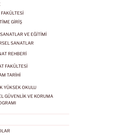
E
 FAKÜLTESİ
TİME GİRİŞ
SANATLAR VE EĞİTİMİ
RSEL SANATLAR
NAT REHBERİ
AT FAKÜLTESİ
AM TARİHİ
K YÜKSEK OKULU
EL GÜVENLİK VE KORUMA
OGRAMI
EOLAR