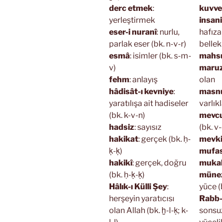
derc etmek
:
kuvve-
yerleştirmek
insan
eser-i nuranî
: nurlu,
hafıza
parlak eser (bk. n-v-r)
bellek 
esmâ
: isimler (bk. s-m-
mahs
v)
maru
fehm
: anlayış
olan
hâdisât-ı kevniye
:
masn
yaratılışa ait hadiseler
varlıkl
(bk. k-v-n)
mevc
hadsiz
: sayısız
(bk. v
hakikat
: gerçek (bk. ḥ-
mevk
ḳ-ḳ)
mufas
hakikî
: gerçek, doğru
mukab
(bk. ḥ-ḳ-ḳ)
müne
Hâlık-ı Külli Şey
:
yüce (
herşeyin yaratıcısı
Rabb-i
olan Allah (bk. ḫ-l-ḳ; k-
sonsu