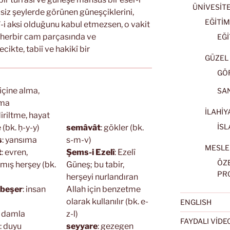
ÜNİVESİT
siz şeylerde görünen güneşçiklerini,
EĞİTİM
llî-i aksi olduğunu kabul etmezsen, o vakit
 herbir cam parçasında ve
EĞİ
ecikte, tabiî ve hakikî bir
GÜZEL 
GÖ
 içine alma,
SA
tma
İLAHİY
diriltme, hayat
İSL
(bk. ḥ-y-y)
semâvât
: gökler (bk.
s
: yansıma
s-m-v)
MESLE
t
: evren,
Şems-i Ezelî
: Ezelî
ÖZ
lmış herşey (bk.
Güneş; bu tabir,
PR
herşeyi nurlandıran
 beşer
: insan
Allah için benzetme
olarak kullanılır (bk. e-
ENGLISH
: damla
z-l)
FAYDALI VİD
: duyu
seyyare
: gezegen