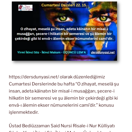
https://dersdunyasi.net/ olarak düzenlediğimiz
Cumartesi Derslerinde bu hafta “O zîhayat, meselâ şu
insan, adeta kâinatın bir misal-i musağğarı, şecere-i
hilkatin bir semeresi ve şu âlemin bir çekirdeği gibi ki
envâ-ı âlemin ekser nümunelerini cami’dir.” konusu
işlenmektedir.
Üstad Bediüzzaman Said Nursi Risale-i Nur Külliyatı