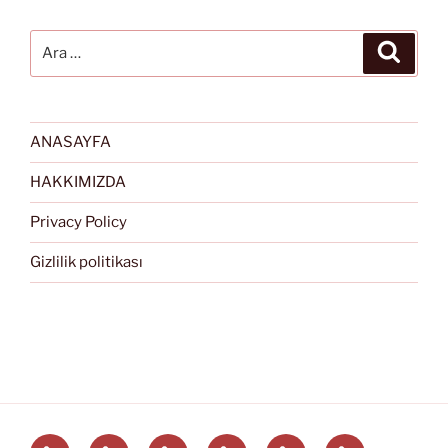
Ara:
Ara
ANASAYFA
HAKKIMIZDA
Privacy Policy
Gizlilik politikası
Türkçe
English
Svenska
العربية
中
EĞİTİM