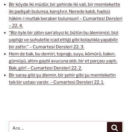
Bir köyde iki müdür, bir şehirde iki vali, bir memlekette
iki padişah bulunsa, karıştırır. Nerede kaldı, hadsiz
hâkim-i mutlak beraber bulunsun! – Cumartesi Dersleri
– 22. 4.
“Biz öyle bir zâtın san’atıyız ki, bütün bu âlemimizi, bizi
yaptığı ve suhuletle icad ettiği gibi kolaylıkla yapabilir
bir zattır.” – Cumartesi Dersleri 22. 3.
Hem de bak, bu demiri, toprağı, suyu, kömürü, bakırı,
gümüşü, altını gaybî avucuna aldı, bir et parçası yaptı.
Bak, gör! – Cumartesi Dersleri 22. 2.
Bir saray gibi şu âlemin, bir şehir gibi şu memleketin
tek bir ustası vardır. – Cumartesi Dersleri 22. 1.
Ara:
Ara