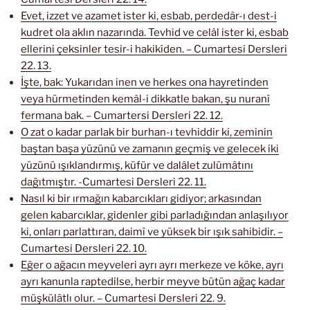
Evet, izzet ve azamet ister ki, esbab, perdedâr-ı dest-i
kudret ola aklın nazarında. Tevhid ve celâl ister ki, esbab
ellerini çeksinler tesir-i hakikîden. – Cumartesi Dersleri
22. 13.
İşte, bak: Yukarıdan inen ve herkes ona hayretinden
veya hürmetinden kemâl-i dikkatle bakan, şu nuranî
fermana bak. – Cumartersi Dersleri 22. 12.
O zat o kadar parlak bir burhan-ı tevhiddir ki, zeminin
baştan başa yüzünü ve zamanın geçmiş ve gelecek iki
yüzünü ışıklandırmış, küfür ve dalâlet zulümâtını
dağıtmıştır. -Cumartesi Dersleri 22. 11.
Nasıl ki bir ırmağın kabarcıkları gidiyor; arkasından
gelen kabarcıklar, gidenler gibi parladığından anlaşılıyor
ki, onları parlattıran, daimî ve yüksek bir ışık sahibidir. –
Cumartesi Dersleri 22. 10.
Eğer o ağacın meyveleri ayrı ayrı merkeze ve köke, ayrı
ayrı kanunla raptedilse, herbir meyve bütün ağaç kadar
müşkülâtlı olur. – Cumartesi Dersleri 22. 9.