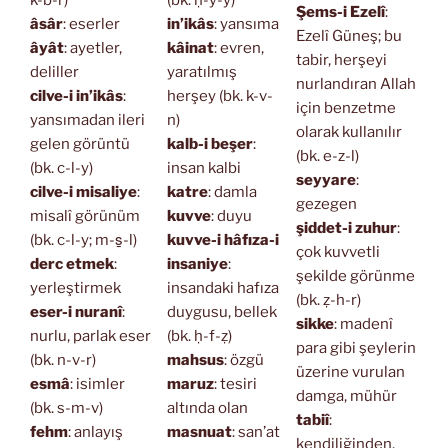
k-b-r)
(bk. ḥ-y-y)
Şems-i Ezelî
:
âsâr
: eserler
in’ikâs
: yansıma
Ezelî Güneş; bu
âyât
: ayetler,
kâinat
: evren,
tabir, herşeyi
deliller
yaratılmış
nurlandıran Allah
cilve-i in’ikâs
:
herşey (bk. k-v-
için benzetme
yansımadan ileri
n)
olarak kullanılır
gelen görüntü
kalb-i beşer
:
(bk. e-z-l)
(bk. c-l-y)
insan kalbi
seyyare
:
cilve-i misaliye
:
katre
: damla
gezegen
misalî görünüm
kuvve
: duyu
şiddet-i zuhur
:
(bk. c-l-y; m-s̱-l)
kuvve-i hâfıza-i
çok kuvvetli
derc etmek
:
insaniye
:
şekilde görünme
yerleştirmek
insandaki hafıza
(bk. ẓ-h-r)
eser-i nuranî
:
duygusu, bellek
sikke
: madenî
nurlu, parlak eser
(bk. ḥ-f-ẓ)
para gibi şeylerin
(bk. n-v-r)
mahsus
: özgü
üzerine vurulan
esmâ
: isimler
maruz
: tesiri
damga, mühür
(bk. s-m-v)
altında olan
tabiî
:
fehm
: anlayış
masnuat
: san’at
kendiliğinden,