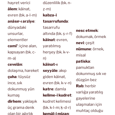
hayret verici
düzenlilik (bk. n-
âlem
: kâinat,
ẓ-m)
evren (bk. a-l-m)
kabza-i
anâsır-ı arziye
:
tasarrufunda
:
dünyadaki
tasarrufu
nesc etmek
:
unsurlar,
altında (bk. ṣ-r-f)
dokumak, örmek
elementler
kâinat
: evren,
nevi
: çeşit
cami’
: içine alan,
yaratılmış
nümune
: örnek,
kapsayan (bk. c-
herşey (bk. k-v-
misal
m-a)
n)
patiska
:
cevelân
:
kâinat-ı
pamuktan
dolaşma, hareket
seyyâle
: akıp
dokunmuş sık ve
çuha
: tüysüz
giden kâinat,
düzgün bez
ince, sık
evren (bk. k-v-n)
Rab
: herbir
dokunmuş yün
katre
: damla
varlığa yaratılış
kumaş
kelime-i kudret
:
gayelerine
dirhem
: yaklaşık
kudret kelimesi
ulaşmaları için
üç grama denk
(bk. k-l-m; ḳ-d-r)
muhtaç olduğu
olan bir ağırlık
kemâl-i mizan
: