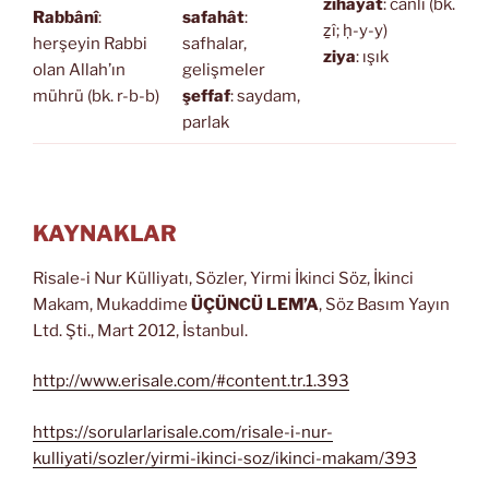
zîhayat
: canlı (bk.
Rabbânî
:
safahât
:
ẕî; ḥ-y-y)
herşeyin Rabbi
safhalar,
ziya
: ışık
olan Allah’ın
gelişmeler
mührü (bk. r-b-b)
şeffaf
: saydam,
parlak
KAYNAKLAR
Risale-i Nur Külliyatı, Sözler, Yirmi İkinci Söz, İkinci
Makam, Mukaddime
ÜÇÜNCÜ LEM’A
, Söz Basım Yayın
Ltd. Şti., Mart 2012, İstanbul.
http://www.erisale.com/#content.tr.1.393
https://sorularlarisale.com/risale-i-nur-
kulliyati/sozler/yirmi-ikinci-soz/ikinci-makam/393