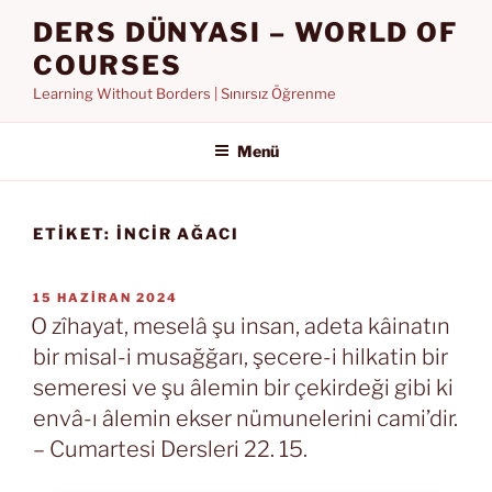
İçeriğe
DERS DÜNYASI – WORLD OF
geç
COURSES
Learning Without Borders | Sınırsız Öğrenme
Menü
ETIKET:
INCIR AĞACI
YAYIM
15 HAZIRAN 2024
TARIHI
O zîhayat, meselâ şu insan, adeta kâinatın
bir misal-i musağğarı, şecere-i hilkatin bir
semeresi ve şu âlemin bir çekirdeği gibi ki
envâ-ı âlemin ekser nümunelerini cami’dir.
– Cumartesi Dersleri 22. 15.