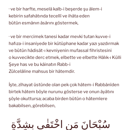
· ve bir harfte, meselâ kalb-i beşerde şu âlem-i
kebirin safahâtında tecellî ve ihâta eden
bütün esmânın âsârını göstermek,
· ve bir mercimek tanesi kadar mevki tutan kuvve-i
hafıza-i insaniyede bir kütüphane kadar yazı yazdırmak
ve bütün hâdisât-ı kevniyenin mufassal fihristesini
o kuvvecikte derc etmek, elbette ve elbette Hâlık-ı Külli
Şeye has ve bu kâinatın Rabb-i
Zülcelâline mahsus bir hâtemdir.
İşte, zîhayat üstünde olan pek çok hâtem-i Rabbânîden
birtek hâtem böyle nurunu gösterse ve onun âyâtını
şöyle okuttursa; acaba birden bütün o hâtemlere
bakabilsen, görebilsen,
سُبْحَانَ مَنِ اخْتَفٰى بِشِدَّةِ