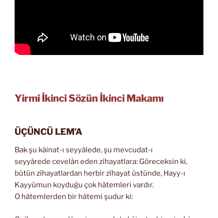
Yirmi İkinci Sözün İkinci Makamı
ÜÇÜNCÜ LEM’A
Bak şu kâinat-ı seyyâlede, şu mevcudat-ı
seyyârede cevelân eden zîhayatlara: Göreceksin ki,
bütün zîhayatlardan herbir zîhayat üstünde, Hayy-ı
Kayyûmun koyduğu çok hâtemleri vardır.
O hâtemlerden bir hâtemi şudur ki: