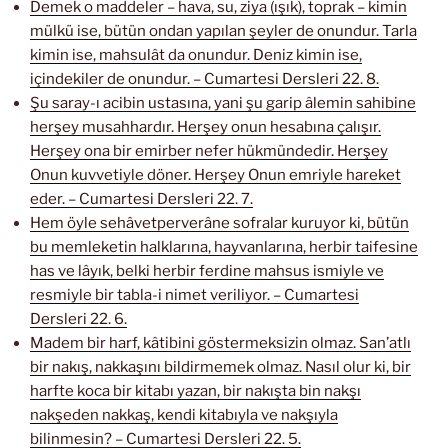
Demek o maddeler – hava, su, ziya (ışık), toprak – kimin
mülkü ise, bütün ondan yapılan şeyler de onundur. Tarla
kimin ise, mahsulât da onundur. Deniz kimin ise,
içindekiler de onundur. – Cumartesi Dersleri 22. 8.
Şu saray-ı acibin ustasına, yani şu garip âlemin sahibine
herşey musahhardır. Herşey onun hesabına çalışır.
Herşey ona bir emirber nefer hükmündedir. Herşey
Onun kuvvetiyle döner. Herşey Onun emriyle hareket
eder. – Cumartesi Dersleri 22. 7.
Hem öyle sehâvetperverâne sofralar kuruyor ki, bütün
bu memleketin halklarına, hayvanlarına, herbir taifesine
has ve lâyık, belki herbir ferdine mahsus ismiyle ve
resmiyle bir tabla-i nimet veriliyor. – Cumartesi
Dersleri 22. 6.
Madem bir harf, kâtibini göstermeksizin olmaz. San’atlı
bir nakış, nakkaşını bildirmemek olmaz. Nasıl olur ki, bir
harfte koca bir kitabı yazan, bir nakışta bin nakşı
nakşeden nakkaş, kendi kitabıyla ve nakşıyla
bilinmesin? – Cumartesi Dersleri 22. 5.