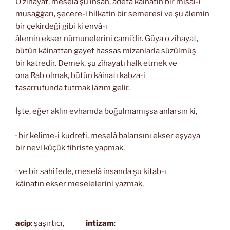
O zîhayat, meselâ şu insan, adeta kâinatın bir misal-i
musağğarı, şecere-i hilkatin bir semeresi ve şu âlemin
bir çekirdeği gibi ki envâ-ı
âlemin ekser nümunelerini cami’dir. Güya o zîhayat,
bütün kâinattan gayet hassas mizanlarla süzülmüş
bir katredir. Demek, şu zîhayatı halk etmek ve
ona Rab olmak, bütün kâinatı kabza-i
tasarrufunda tutmak lâzım gelir.
İşte, eğer aklın evhamda boğulmamışsa anlarsın ki,
· bir kelime-i kudreti, meselâ balarısını ekser eşyaya
bir nevi küçük fihriste yapmak,
· ve bir sahifede, meselâ insanda şu kitab-ı
kâinatın ekser meselelerini yazmak,
acip
: şaşırtıcı,
intizam
: