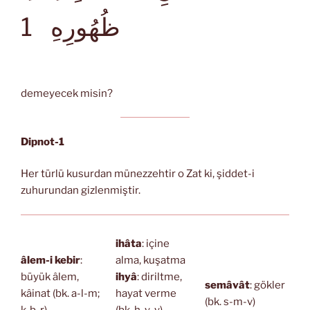
ظُهُورِهِ
1
demeyecek misin?
Dipnot-1
Her türlü kusurdan münezzehtir o Zat ki, şiddet-i
zuhurundan gizlenmiştir.
ihâta
: içine
âlem-i kebir
:
alma, kuşatma
büyük âlem,
ihyâ
: diriltme,
semâvât
: gökler
kâinat (bk. a-l-m;
hayat verme
(bk. s-m-v)