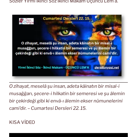
Sözler Yirmi İkinci Söz İkinci Makam Üçüncü Lem’a.
O zîhayat, meselâ şu insan, adeta kâinatın bir misal-i
musağğarı, şecere-i hilkatin bir semeresi ve şu âlemin
bir çekirdeği gibi ki envâ-ı âlemin ekser nümunelerini
cami’dir. – Cumartesi Dersleri 22. 15.
KISA VİDEO