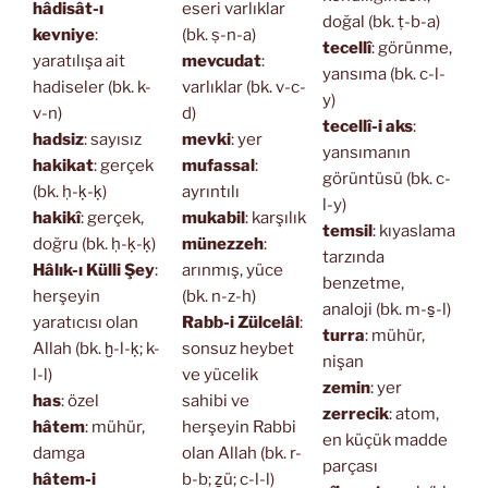
hâdisât-ı
eseri varlıklar
doğal (bk. ṭ-b-a)
kevniye
:
(bk. ṣ-n-a)
tecellî
: görünme,
yaratılışa ait
mevcudat
:
yansıma (bk. c-l-
hadiseler (bk. k-
varlıklar (bk. v-c-
y)
v-n)
d)
tecellî-i aks
:
hadsiz
: sayısız
mevki
: yer
yansımanın
hakikat
: gerçek
mufassal
:
görüntüsü (bk. c-
(bk. ḥ-ḳ-ḳ)
ayrıntılı
l-y)
hakikî
: gerçek,
mukabil
: karşılık
temsil
: kıyaslama
doğru (bk. ḥ-ḳ-ḳ)
münezzeh
:
tarzında
Hâlık-ı Külli Şey
:
arınmış, yüce
benzetme,
herşeyin
(bk. n-z-h)
analoji (bk. m-s̱-l)
yaratıcısı olan
Rabb-i Zülcelâl
:
turra
: mühür,
Allah (bk. ḫ-l-ḳ; k-
sonsuz heybet
nişan
l-l)
ve yücelik
zemin
: yer
has
: özel
sahibi ve
zerrecik
: atom,
hâtem
: mühür,
herşeyin Rabbi
en küçük madde
damga
olan Allah (bk. r-
parçası
hâtem-i
b-b; ẕü; c-l-l)