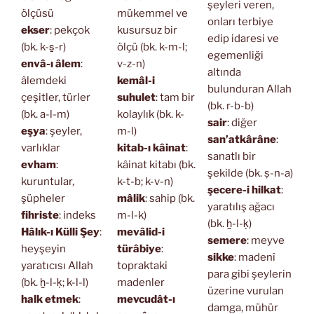
şeyleri veren,
ölçüsü
mükemmel ve
onları terbiye
ekser
: pekçok
kusursuz bir
edip idaresi ve
(bk. k-s̱-r)
ölçü (bk. k-m-l;
egemenliği
envâ-ı âlem
:
v-z-n)
altında
âlemdeki
kemâl-i
bulunduran Allah
çeşitler, türler
suhulet
: tam bir
(bk. r-b-b)
(bk. a-l-m)
kolaylık (bk. k-
sair
: diğer
eşya
: şeyler,
m-l)
san’atkârâne
:
varlıklar
kitab-ı kâinat
:
sanatlı bir
evham
:
kâinat kitabı (bk.
şekilde (bk. ṣ-n-a)
kuruntular,
k-t-b; k-v-n)
şecere-i hilkat
:
şüpheler
mâlik
: sahip (bk.
yaratılış ağacı
fihriste
: indeks
m-l-k)
(bk. ḫ-l-ḳ)
Hâlık-ı Külli Şey
:
mevâlid-i
semere
: meyve
heyşeyin
türâbiye
:
sikke
: madenî
yaratıcısı Allah
topraktaki
para gibi şeylerin
(bk. ḫ-l-ḳ; k-l-l)
madenler
üzerine vurulan
halk etmek
:
mevcudât-ı
damga, mühür