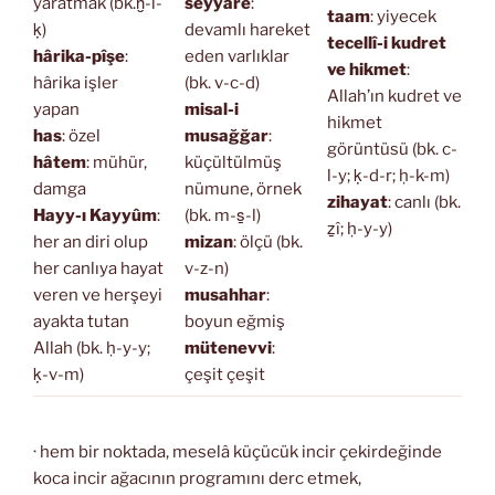
yaratmak (bk.ḫ-l-
seyyâre
:
taam
: yiyecek
ḳ)
devamlı hareket
tecellî-i kudret
hârika-pîşe
:
eden varlıklar
ve hikmet
:
hârika işler
(bk. v-c-d)
Allah’ın kudret ve
yapan
misal-i
hikmet
has
: özel
musağğar
:
görüntüsü (bk. c-
hâtem
: mühür,
küçültülmüş
l-y; ḳ-d-r; ḥ-k-m)
damga
nümune, örnek
zihayat
: canlı (bk.
Hayy-ı Kayyûm
:
(bk. m-s̱-l)
ẕî; ḥ-y-y)
her an diri olup
mizan
: ölçü (bk.
her canlıya hayat
v-z-n)
veren ve herşeyi
musahhar
:
ayakta tutan
boyun eğmiş
Allah (bk. ḥ-y-y;
mütenevvi
:
ḳ-v-m)
çeşit çeşit
· hem bir noktada, meselâ küçücük incir çekirdeğinde
koca incir ağacının programını derc etmek,