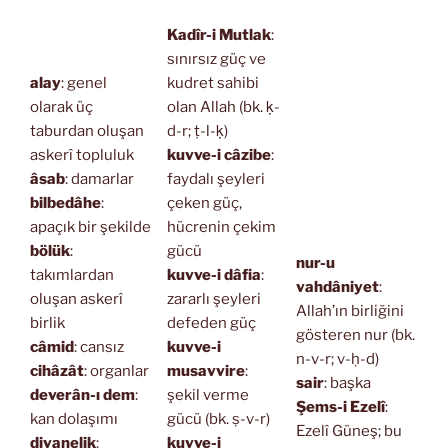
Kadîr-i Mutlak
:
sınırsız güç ve
alay
: genel
kudret sahibi
olarak üç
olan Allah (bk. ḳ-
taburdan oluşan
d-r; ṭ-l-ḳ)
askerî topluluk
kuvve-i câzibe
:
âsab
: damarlar
faydalı şeyleri
bilbedâhe
:
çeken güç,
apaçık bir şekilde
hücrenin çekim
bölük
:
gücü
nur-u
takımlardan
kuvve-i dâfia
:
vahdâniyet
:
oluşan askerî
zararlı şeyleri
Allah’ın birliğini
birlik
defeden güç
gösteren nur (bk.
câmid
: cansız
kuvve-i
n-v-r; v-ḥ-d)
cihâzât
: organlar
musavvire
:
sair
: başka
deverân-ı dem
:
şekil verme
Şems-i Ezelî
:
kan dolaşımı
gücü (bk. ṣ-v-r)
Ezelî Güneş; bu
divanelik
:
kuvve-i