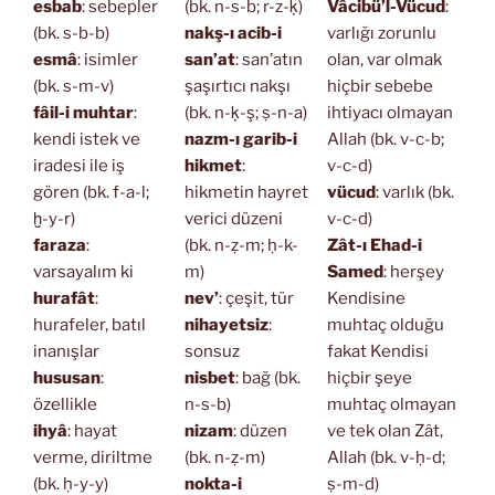
esbab
: sebepler
(bk. n-s-b; r-z-ḳ)
Vâcibü’l-Vücud
:
(bk. s-b-b)
nakş-ı acib-i
varlığı zorunlu
esmâ
: isimler
san’at
: san’atın
olan, var olmak
(bk. s-m-v)
şaşırtıcı nakşı
hiçbir sebebe
fâil-i muhtar
:
(bk. n-ḳ-ş; ṣ-n-a)
ihtiyacı olmayan
kendi istek ve
nazm-ı garib-i
Allah (bk. v-c-b;
iradesi ile iş
hikmet
:
v-c-d)
gören (bk. f-a-l;
hikmetin hayret
vücud
: varlık (bk.
ḫ-y-r)
verici düzeni
v-c-d)
faraza
:
(bk. n-ẓ-m; ḥ-k-
Zât-ı Ehad-i
varsayalım ki
m)
Samed
: herşey
hurafât
:
nev’
: çeşit, tür
Kendisine
hurafeler, batıl
nihayetsiz
:
muhtaç olduğu
inanışlar
sonsuz
fakat Kendisi
hususan
:
nisbet
: bağ (bk.
hiçbir şeye
özellikle
n-s-b)
muhtaç olmayan
ihyâ
: hayat
nizam
: düzen
ve tek olan Zât,
verme, diriltme
(bk. n-ẓ-m)
Allah (bk. v-ḥ-d;
(bk. ḥ-y-y)
nokta-i
ṣ-m-d)