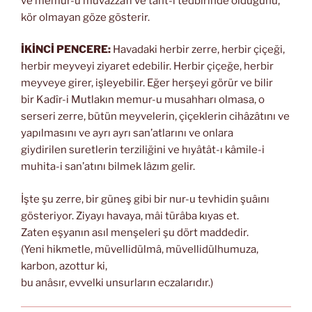
ve memur-u muvazzafı ve taht-ı tedbirinde olduğunu,
kör olmayan göze gösterir.
İKİNCİ PENCERE:
Havadaki herbir zerre, herbir çiçeği,
herbir meyveyi ziyaret edebilir. Herbir çiçeğe, herbir
meyveye girer, işleyebilir. Eğer herşeyi görür ve bilir
bir Kadîr-i Mutlakın memur-u musahharı olmasa, o
serseri zerre, bütün meyvelerin, çiçeklerin cihâzâtını ve
yapılmasını ve ayrı ayrı san’atlarını ve onlara
giydirilen suretlerin terziliğini ve hıyâtât-ı kâmile-i
muhita-i san’atını bilmek lâzım gelir.
İşte şu zerre, bir güneş gibi bir nur-u tevhidin şuâını
gösteriyor. Ziyayı havaya, mâi türâba kıyas et.
Zaten eşyanın asıl menşeleri şu dört maddedir.
(Yeni hikmetle, müvellidülmâ, müvellidülhumuza,
karbon, azottur ki,
bu anâsır, evvelki unsurların eczalarıdır.)