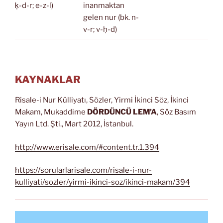
ḳ-d-r; e-z-l)
inanmaktan
gelen nur (bk. n-
v-r; v-ḥ-d)
KAYNAKLAR
Risale-i Nur Külliyatı, Sözler, Yirmi İkinci Söz, İkinci
Makam, Mukaddime
DÖRDÜNCÜ LEM’A
, Söz Basım
Yayın Ltd. Şti., Mart 2012, İstanbul.
http://www.erisale.com/#content.tr.1.394
https://sorularlarisale.com/risale-i-nur-
kulliyati/sozler/yirmi-ikinci-soz/ikinci-makam/394