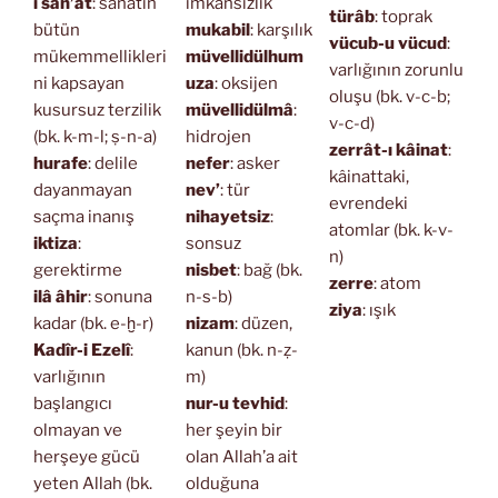
i san’at
: sanatın
imkansızlık
türâb
: toprak
bütün
mukabil
: karşılık
vücub-u vücud
:
mükemmellikleri
müvellidülhum
varlığının zorunlu
ni kapsayan
uza
: oksijen
oluşu (bk. v-c-b;
kusursuz terzilik
müvellidülmâ
:
v-c-d)
(bk. k-m-l; ṣ-n-a)
hidrojen
zerrât-ı kâinat
:
hurafe
: delile
nefer
: asker
kâinattaki,
dayanmayan
nev’
: tür
evrendeki
saçma inanış
nihayetsiz
:
atomlar (bk. k-v-
iktiza
:
sonsuz
n)
gerektirme
nisbet
: bağ (bk.
zerre
: atom
ilâ âhir
: sonuna
n-s-b)
ziya
: ışık
kadar (bk. e-ḫ-r)
nizam
: düzen,
Kadîr-i Ezelî
:
kanun (bk. n-ẓ-
varlığının
m)
başlangıcı
nur-u tevhid
:
olmayan ve
her şeyin bir
herşeye gücü
olan Allah’a ait
yeten Allah (bk.
olduğuna