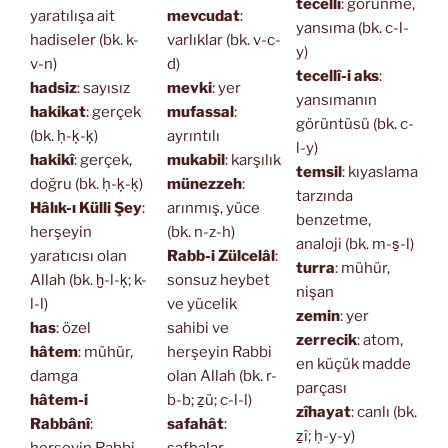
tecellî
: görünme,
yaratılışa ait
mevcudat
:
yansıma (bk. c-l-
hadiseler (bk. k-
varlıklar (bk. v-c-
y)
v-n)
d)
tecellî-i aks
:
hadsiz
: sayısız
mevki
: yer
yansımanın
hakikat
: gerçek
mufassal
:
görüntüsü (bk. c-
(bk. ḥ-ḳ-ḳ)
ayrıntılı
l-y)
hakikî
: gerçek,
mukabil
: karşılık
temsil
: kıyaslama
doğru (bk. ḥ-ḳ-ḳ)
münezzeh
:
tarzında
Hâlık-ı Külli Şey
:
arınmış, yüce
benzetme,
herşeyin
(bk. n-z-h)
analoji (bk. m-s̱-l)
yaratıcısı olan
Rabb-i Zülcelâl
:
turra
: mühür,
Allah (bk. ḫ-l-ḳ; k-
sonsuz heybet
nişan
l-l)
ve yücelik
zemin
: yer
has
: özel
sahibi ve
zerrecik
: atom,
hâtem
: mühür,
herşeyin Rabbi
en küçük madde
damga
olan Allah (bk. r-
parçası
hâtem-i
b-b; ẕü; c-l-l)
zîhayat
: canlı (bk.
Rabbânî
:
safahât
:
ẕî; ḥ-y-y)