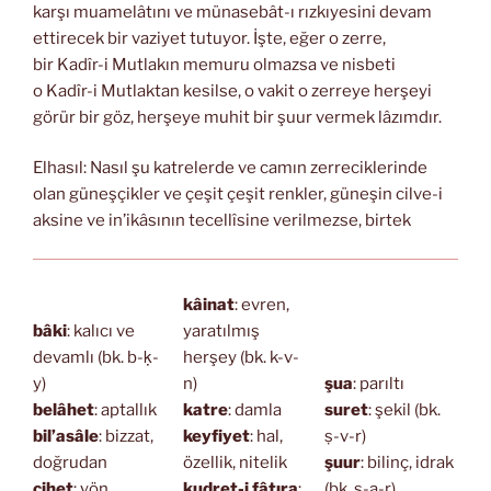
karşı muamelâtını ve münasebât-ı rızkıyesini devam
ettirecek bir vaziyet tutuyor. İşte, eğer o zerre,
bir Kadîr-i Mutlakın memuru olmazsa ve nisbeti
o Kadîr-i Mutlaktan kesilse, o vakit o zerreye herşeyi
görür bir göz, herşeye muhit bir şuur vermek lâzımdır.
Elhasıl: Nasıl şu katrelerde ve camın zerreciklerinde
olan güneşçikler ve çeşit çeşit renkler, güneşin cilve-i
aksine ve in’ikâsının tecellîsine verilmezse, birtek
kâinat
: evren,
bâki
: kalıcı ve
yaratılmış
devamlı (bk. b-ḳ-
herşey (bk. k-v-
y)
n)
şua
: parıltı
belâhet
: aptallık
katre
: damla
suret
: şekil (bk.
bil’asâle
: bizzat,
keyfiyet
: hal,
ṣ-v-r)
doğrudan
özellik, nitelik
şuur
: bilinç, idrak
cihet
: yön
kudret-i fâtıra
:
(bk. ş-a-r)