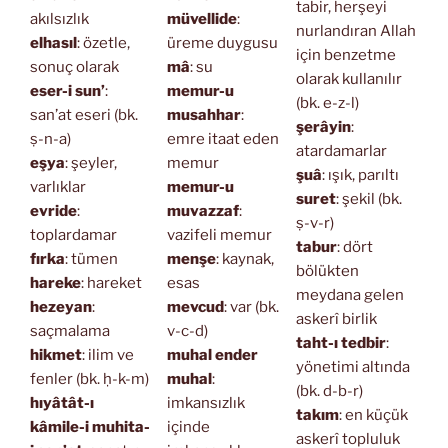
tabir, herşeyi
akılsızlık
müvellide
:
nurlandıran Allah
elhasıl
: özetle,
üreme duygusu
için benzetme
sonuç olarak
mâ
: su
olarak kullanılır
eser-i sun’
:
memur-u
(bk. e-z-l)
san’at eseri (bk.
musahhar
:
şerâyin
:
ṣ-n-a)
emre itaat eden
atardamarlar
eşya
: şeyler,
memur
şuâ
: ışık, parıltı
varlıklar
memur-u
suret
: şekil (bk.
evride
:
muvazzaf
:
ṣ-v-r)
toplardamar
vazifeli memur
tabur
: dört
fırka
: tümen
menşe
: kaynak,
bölükten
hareke
: hareket
esas
meydana gelen
hezeyan
:
mevcud
: var (bk.
askerî birlik
saçmalama
v-c-d)
taht-ı tedbir
:
hikmet
: ilim ve
muhal ender
yönetimi altında
fenler (bk. ḥ-k-m)
muhal
:
(bk. d-b-r)
hıyâtât-ı
imkansızlık
takım
: en küçük
kâmile-i muhita-
içinde
askerî topluluk