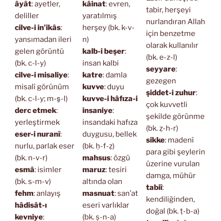
âyât
: ayetler,
kâinat
: evren,
tabir, herşeyi
deliller
yaratılmış
nurlandıran Allah
cilve-i in’ikâs
:
herşey (bk. k-v-
için benzetme
yansımadan ileri
n)
olarak kullanılır
gelen görüntü
kalb-i beşer
:
(bk. e-z-l)
(bk. c-l-y)
insan kalbi
seyyare
:
cilve-i misaliye
:
katre
: damla
gezegen
misalî görünüm
kuvve
: duyu
şiddet-i zuhur
:
(bk. c-l-y; m-s̱-l)
kuvve-i hâfıza-i
çok kuvvetli
derc etmek
:
insaniye
:
şekilde görünme
yerleştirmek
insandaki hafıza
(bk. ẓ-h-r)
eser-i nuranî
:
duygusu, bellek
sikke
: madenî
nurlu, parlak eser
(bk. ḥ-f-ẓ)
para gibi şeylerin
(bk. n-v-r)
mahsus
: özgü
üzerine vurulan
esmâ
: isimler
maruz
: tesiri
damga, mühür
(bk. s-m-v)
altında olan
tabiî
:
fehm
: anlayış
masnuat
: san’at
kendiliğinden,
hâdisât-ı
eseri varlıklar
doğal (bk. ṭ-b-a)
kevniye
:
(bk. ṣ-n-a)