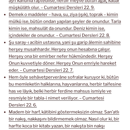
ayrı kanunla raptedilse, herbir meyve bütün ağaç kadar
müşkülâtlı olur. – Cumartesi Dersleri 22. 9.
Demek o maddeler – hava, su, ziya (ışık), toprak – kimin
mülkü ise, bütün ondan yapılan şeyler de onundur. Tarla
kimin ise, mahsulât da onundur. Deniz kimin ise,
içindekiler de onundur. – Cumartesi Dersleri 22. 8.
Şu saray-ı acibin ustasına, yani şu garip âlemin sahibine
herşey musahhardır. Herşey onun hesabına çalışır.
Herşey ona bir emirber nefer hükmündedir. Herşey
Onun kuvvetiyle döner. Herşey Onun emriyle hareket
eder. – Cumartesi Dersleri 22. 7.
Hem öyle sehâvetperverâne sofralar kuruyor ki, bütün
bu memleketin halklarına, hayvanlarına, herbir taifesine
has ve lâyık, belki herbir ferdine mahsus ismiyle ve
resmiyle bir tabla-i nimet veriliyor. – Cumartesi
Dersleri 22. 6.
Madem bir harf, kâtibini göstermeksizin olmaz. San’atlı
bir nakış, nakkaşını bildirmemek olmaz. Nasıl olur ki, bir
harfte koca bir kitabı yazan, bir nakışta bin nakşı