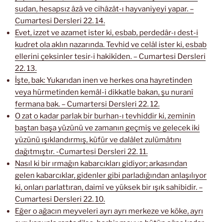
sudan, hesapsız âzâ ve cihâzât-ı hayvaniyeyi yapar. –
Cumartesi Dersleri 22. 14.
Evet, izzet ve azamet ister ki, esbab, perdedâr-ı dest-i
kudret ola aklın nazarında. Tevhid ve celâl ister ki, esbab
ellerini çeksinler tesir-i hakikîden. – Cumartesi Dersleri
22. 13.
İşte, bak: Yukarıdan inen ve herkes ona hayretinden
veya hürmetinden kemâl-i dikkatle bakan, şu nuranî
fermana bak. – Cumartersi Dersleri 22. 12.
O zat o kadar parlak bir burhan-ı tevhiddir ki, zeminin
baştan başa yüzünü ve zamanın geçmiş ve gelecek iki
yüzünü ışıklandırmış, küfür ve dalâlet zulümâtını
dağıtmıştır. -Cumartesi Dersleri 22. 11.
Nasıl ki bir ırmağın kabarcıkları gidiyor; arkasından
gelen kabarcıklar, gidenler gibi parladığından anlaşılıyor
ki, onları parlattıran, daimî ve yüksek bir ışık sahibidir. –
Cumartesi Dersleri 22. 10.
Eğer o ağacın meyveleri ayrı ayrı merkeze ve köke, ayrı