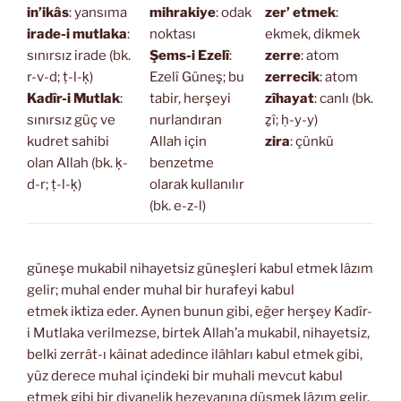
in’ikâs
: yansıma
mihrakiye
: odak
zer’ etmek
:
irade-i mutlaka
:
noktası
ekmek, dikmek
sınırsız irade (bk.
Şems-i Ezelî
:
zerre
: atom
r-v-d; ṭ-l-ḳ)
Ezelî Güneş; bu
zerrecik
: atom
Kadîr-i Mutlak
:
tabir, herşeyi
zîhayat
: canlı (bk.
sınırsız güç ve
nurlandıran
ẕî; ḥ-y-y)
kudret sahibi
Allah için
zira
: çünkü
olan Allah (bk. ḳ-
benzetme
d-r; ṭ-l-ḳ)
olarak kullanılır
(bk. e-z-l)
güneşe mukabil nihayetsiz güneşleri kabul etmek lâzım
gelir; muhal ender muhal bir hurafeyi kabul
etmek iktiza eder. Aynen bunun gibi, eğer herşey Kadîr-
i Mutlaka verilmezse, birtek Allah’a mukabil, nihayetsiz,
belki zerrât-ı kâinat adedince ilâhları kabul etmek gibi,
yüz derece muhal içindeki bir muhali mevcut kabul
etmek gibi bir divanelik hezeyanına düşmek lâzım gelir.