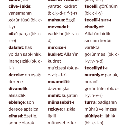
cilve-i akis
:
yaratıcı kudret
tecellî
: görünüm
yansımanın
(bk. ḳ-d-r; f-ṭ-r)
(bk. c-l-y)
görüntüsü (bk. c-
mahsus
: özgü
tecellî-i sırr-ı
l-y)
mevcudat
:
ehadiyet
:
cüz’
: parça (bk. c-
varlıklar (bk. v-c-
Allah’ın birlik
z-e)
d)
sırrının herbir
dalâlet
: hak
mu’cize-i
varlıkta
yoldan sapkınlık,
kudret
: Allah’ın
görünmesi (bk. c-
inançsızlık (bk. ḍ-
kudret
l-y; v-ḥ-d)
l-l)
mu’cizesi (bk. a-
tecelliyât-ı
dereke
: en aşağı
c-z; ḳ-d-r)
nuraniye
: parlak,
derece
muamelât
:
nuranî
divanelik
:
davranışlar
görüntüler (bk. c-
akılsızlık
muhit
: kuşatan
l-y; n-v-r)
eblehçe
: son
münasebât-ı
turra
: padişahın
derece aptalca
rızkıye
: rızıkla
mührü ve imzası
elhasıl
: özetle,
ilgili
ulûhiyet
: ilâhlık
sonuç olarak
münasebetler
(bk. e-l-h)