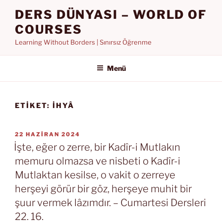
İçeriğe
DERS DÜNYASI – WORLD OF
geç
COURSES
Learning Without Borders | Sınırsız Öğrenme
Menü
ETIKET:
İHYÂ
YAYIM
22 HAZIRAN 2024
TARIHI
İşte, eğer o zerre, bir Kadîr-i Mutlakın
memuru olmazsa ve nisbeti o Kadîr-i
Mutlaktan kesilse, o vakit o zerreye
herşeyi görür bir göz, herşeye muhit bir
şuur vermek lâzımdır. – Cumartesi Dersleri
22. 16.