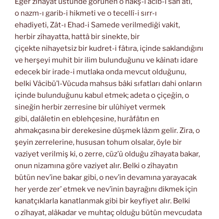
Eğer zîhayat üstünde görünen o nakş-ı acib-i san’atı,
o nazm-ı garib-i hikmeti ve o tecellî-i sırr-ı
ehadiyeti, Zât-ı Ehad-i Samede verilmediği vakit,
herbir zîhayatta, hattâ bir sinekte, bir
çiçekte nihayetsiz bir kudret-i fâtıra, içinde saklandığını
ve herşeyi muhit bir ilim bulunduğunu ve kâinatı idare
edecek bir irade-i mutlaka onda mevcut olduğunu,
belki Vâcibü’l-Vücuda mahsus bâki sıfatları dahi onların
içinde bulunduğunu kabul etmek; adeta o çiçeğin, o
sineğin herbir zerresine bir ulûhiyet vermek
gibi, dalâletin en eblehçesine, hurâfâtın en
ahmakçasına bir derekesine düşmek lâzım gelir. Zira, o
şeyin zerrelerine, hususan tohum olsalar, öyle bir
vaziyet verilmiş ki, o zerre, cüz’ü olduğu zîhayata bakar,
onun nizamına göre vaziyet alır. Belki o zîhayatın
bütün nev’ine bakar gibi, o nev’in devamına yarayacak
her yerde zer’ etmek ve nev’inin bayrağını dikmek için
kanatçıklarla kanatlanmak gibi bir keyfiyet alır. Belki
o zîhayat, alâkadar ve muhtaç olduğu bütün mevcudata