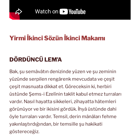
Yirmi İkinci Sözün İkinci Makamı
DÖRDÜNCÜ LEM’A
Bak, şu semâvâtın denizinde yüzen ve şu zeminin
yüzünde serpilen rengârenk mevcudata ve çeşit
çeşit masnuata dikkat et. Göreceksin ki, herbiri
üstünde Şems-i Ezelînin taklit kabul etmez turraları
vardır. Nasıl hayatta sikkeleri, zîhayatta hâtemleri
görünüyor ve bir ikisini gördük. İhyâ üstünde dahi
öyle turraları vardır. Temsil, derin mânâları fehme
yakınlaştırdığından, bir temsille şu hakikati
göstereceğiz.