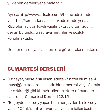
yüklenen dersler yer almaktadır.
Ayrıca;
http://www.erisale.com/#home
adresinde
ve
https://sorularlarisale.com/
adresinde yer alan
Risalelerin ekran kaydı yapılmakta ve sitemizde ilgili
dersin bulunduğu sayfaya metinler ve sözlük
konulmaktadır.
Dersler en son yapılan derslere göre sıralanmaktadır.
CUMARTESİ DERSLERİ
O zîhayat, meselâ şu insan, adeta kâinatın bir misal-i
musağğarı, şecere-i hilkatin bir semeresi ve şu âlemin
bir çekirdeği gibi ki envâ-ı âlemin ekser nümunelerini
cami’dir. – Cumartesi Dersleri 22. 15.
“Birşeyden herşey yapar; hem herşeyden birtek şey
yapar.” Çünkü, nutfe suyundan ve hem içilen basit bir