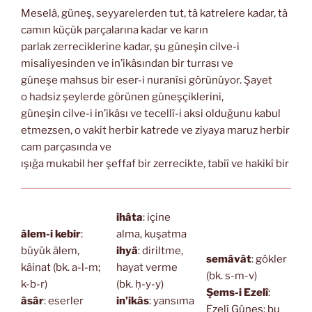
Meselâ, güneş, seyyarelerden tut, tâ katrelere kadar, tâ
camın küçük parçalarına kadar ve karın
parlak zerreciklerine kadar, şu güneşin cilve-i
misaliyesinden ve in’ikâsından bir turrası ve
güneşe mahsus bir eser-i nuranîsi görünüyor. Şayet
o hadsiz şeylerde görünen güneşçiklerini,
güneşin cilve-i in’ikâsı ve tecellî-i aksi olduğunu kabul
etmezsen, o vakit herbir katrede ve ziyaya maruz herbir
cam parçasında ve
ışığa mukabil her şeffaf bir zerrecikte, tabiî ve hakikî bir
ihâta
: içine
âlem-i kebir
:
alma, kuşatma
büyük âlem,
ihyâ
: diriltme,
semâvât
: gökler
kâinat (bk. a-l-m;
hayat verme
(bk. s-m-v)
k-b-r)
(bk. ḥ-y-y)
Şems-i Ezelî
:
âsâr
: eserler
in’ikâs
: yansıma
Ezelî Güneş; bu