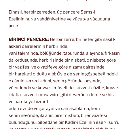
Elhasıl, herbir zerreden, üç pencere Şems-i
Ezelînin nur-u vahdâniyetine ve vücub-u vücuduna
açılır.
BİRİNCİ PENCERE:
Herbir zerre, bir nefer gibi nasıl ki
askerî dairelerinin herbirinde,
yani takımında, bölüğünde, taburunda, alayında, fırkasın
da, ordusunda, herbirisinde bir nisbeti, o nisbete göre
bir vazifesi ve o vazifeye göre nizamı dairesinde
bir hareketi olduğu gibi; Öyle de senin gözbebeğindeki
o câmid zerrecik dahi, senin gözünde, başında,
vücudunda ve kuvve-i müvellide, kuvve-i câzibe, kuvve-
i dâfia, kuvve-i musavvire gibi deverân-ı deme ve his
ve harekeye hizmet
eden evride ve şerâyin ve sair âsablarda, hem
senin nev’inde, ilâ âhir, birer nisbeti, birer vazifesi
bulunduğunu, bilbedâhe bir Kadîr-i Ezelînin eser-i sun’u