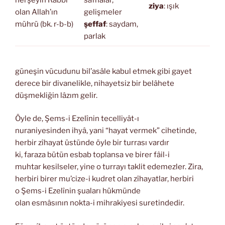
herşeyin Rabbi
safhalar,
ziya
: ışık
olan Allah’ın
gelişmeler
mührü (bk. r-b-b)
şeffaf
: saydam,
parlak
güneşin vücudunu bil’asâle kabul etmek gibi gayet
derece bir divanelikle, nihayetsiz bir belâhete
düşmekliğin lâzım gelir.
Öyle de, Şems-i Ezelînin tecelliyât-ı
nuraniyesinden ihyâ, yani “hayat vermek” cihetinde,
herbir zîhayat üstünde öyle bir turrası vardır
ki, faraza bütün esbab toplansa ve birer fâil-i
muhtar kesilseler, yine o turrayı taklit edemezler. Zira,
herbiri birer mu’cize-i kudret olan zîhayatlar, herbiri
o Şems-i Ezelînin şuaları hükmünde
olan esmâsının nokta-i mihrakiyesi suretindedir.