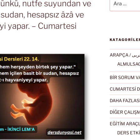
 Çünkü, nutfe suyundan ve
r sudan, hesapsız âzâ ve
yi yapar. – Cumartesi
KATAGORİLE
ARAPÇA / ى
BİR SORUM V
CUMARTESİ D
DAHA FAZLAS
DİĞER ÇALIŞ
EĞİTİM ARAÇ
DERS ETKİ