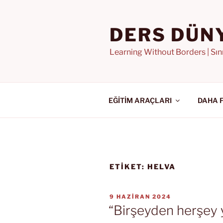
İçeriğe
geç
DERS DÜN
Learning Without Borders | Sı
EĞİTİM ARAÇLARI
DAHA 
ETIKET:
HELVA
YAYIM
9 HAZIRAN 2024
TARIHI
“Birşeyden herşey