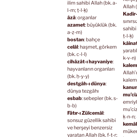
ilim sahibi Allah (bk. a-
Allah (
l-m; ṭ-l-ḳ)
Kadîr
âzâ
: organlar
sınırs
azamet
: büyüklük (bk.
sahibi
a-ẓ-m)
ṭ-l-ḳ)
bostan
: bahçe
kâina
celâl
: haşmet, görkem
yaratı
(bk. c-l-l)
k-v-n)
cihâzât-ı hayvaniye
:
kalem
hayvanların organları
Allah’
(bk. ḥ-y-y)
kalemi
destgâh-ı dünya
:
kanun
dünya tezgâhı
mu’c
esbab
: sebepler (bk. s-
emriyl
b-b)
mu’ciz
Fâtır-ı Zülcemâl
:
ḳ-n-n;
sonsuz güzellik sahibi
kemâl
ve herşeyi benzersiz
müke
yaratan Allah (bk. f-ṭ-r;