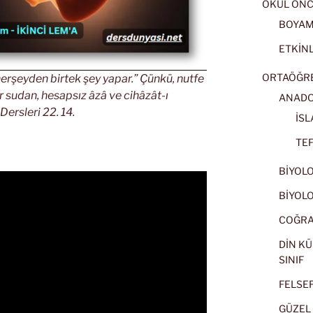
OKUL ÖNC
BOYA
ETKİNL
ORTAÖĞRET
erşeyden birtek şey yapar.” Çünkü, nutfe
r sudan, hesapsız âzâ ve cihâzât-ı
ANADOL
Dersleri 22. 14.
İSL
TEF
BİYOLOJ
BİYOLOJ
COĞRAF
DİN KÜ
SINIF
FELSEFE
GÜZEL 