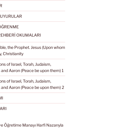
R
DUYURULAR
 ÖĞRENME
REHBERİ OKUMALARI
Bible, the Prophet. Jesus (Upon whom
, Christianity
ons of Israel, Torah, Judaism,
and Aaron (Peace be upon them) 1
ons of Israel, Torah, Judaism,
 and Aaron (Peace be upon them) 2
MI
ARI
ve Öğretime Manayı Harfi Nazarıyla