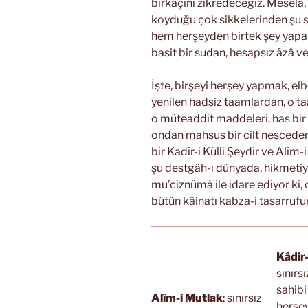
birkaçını zikredeceğiz. Meselâ,
koyduğu çok sikkelerinden şu s
hem herşeyden birtek şey yapar
basit bir sudan, hesapsız âzâ ve
İşte, birşeyi herşey yapmak, elb
yenilen hadsiz taamlardan, o ta
o müteaddit maddeleri, has bir
ondan mahsus bir cilt nesceden
bir Kadîr-i Külli Şeydir ve Alîm-
şu destgâh-ı dünyada, hikmetiyl
mu’ciznümâ ile idare ediyor ki,
bütün kâinatı kabza-i tasarrufu
Kâdir-
sınırs
sahibi
Alîm-i Mutlak
: sınırsız
herşe