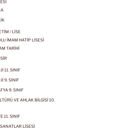
ESİ
MA
İK
İM / LİSE
U İMAM HATİP LİSESİ
AM TARİHİ
SİR
İ 11. SINIF
İ 9. SINIF
YA 9. SINIF
LTÜRÜ VE AHLAK BİLGİSİ 10.
 11. SINIF
SANATLAR LİSESİ