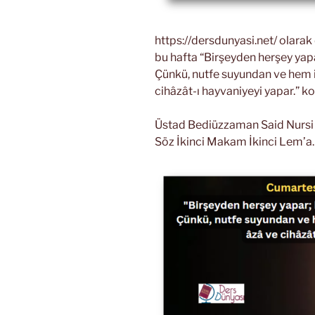
https://dersdunyasi.net/ olara
bu hafta “Birşeyden herşey yap
Çünkü, nutfe suyundan ve hem iç
cihâzât-ı hayvaniyeyi yapar.” k
Üstad Bediüzzaman Said Nursi Ri
Söz İkinci Makam İkinci Lem’a.