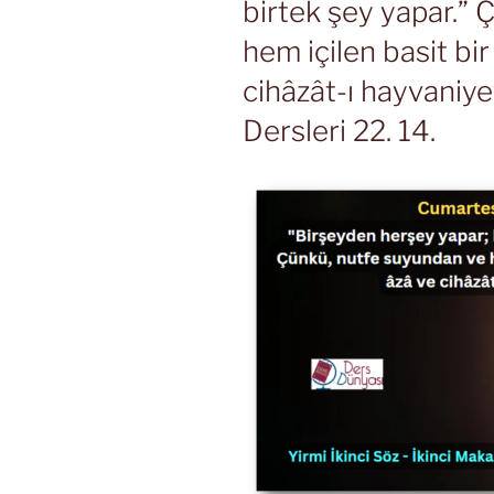
birtek şey yapar.”
hem içilen basit bi
cihâzât-ı hayvaniye
Dersleri 22. 14.