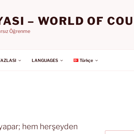
YASI – WORLD OF CO
nırsız Öğrenme
FAZLASI
LANGUAGES
Türkçe
 yapar; hem herşeyden
Ara: