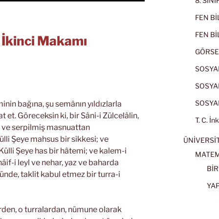
8. SIN
FEN BİL
FEN BİL
n İkinci Makamı
GÖRSE
SOSYAL
SOSYAL
SOSYAL
inin bağına, şu semânın yıldızlarla
 et. Göreceksin ki, bir Sâni-i Zülcelâlin,
T. C. İn
iş ve serpilmiş masnuattan
ülli Şeye mahsus bir sikkesi; ve
ÜNİVERSİT
Külli Şeye has bir hâtemi; ve kalem-i
MATEM
âif-i leyl ve nehar, yaz ve baharda
BİR
nde, taklit kabul etmez bir turra-i
YA
rden, o turralardan, nümune olarak