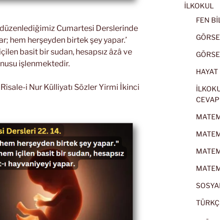
İLKOKUL
FEN BİL
k düzenlediğimiz Cumartesi Derslerinde
GÖRSEL
ar; hem herşeyden birtek şey yapar.’
ilen basit bir sudan, hesapsız âzâ ve
GÖRSEL
onusu işlenmektedir.
HAYAT B
sale-i Nur Külliyatı Sözler Yirmi İkinci
İLKOKU
CEVAP
MATEMA
MATEMA
MATEMA
MATEMA
SOSYAL
TÜRKÇE