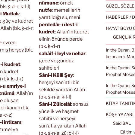
nümune
: örnek
GÜZEL SÖZLE
bk. ḳ-d-r; k-l-l)
nutfe
: memelilerin
-i Mutlak
:
HABERLER / 
yaratıldığı su, meni
ız güç ve kudret
perdedâr-ı dest-i
 Allah (bk. ḳ-d-r;
HAYAT BOYU
kudret
: Allah’ın kudret
GENÇLİK 
elinin önünde perde
t
: evren,
(bk. ḳ-d-r)
lmış herşey (bk.
In the Quran, 
sahâif-i leyl ve nehar
:
be peace), Mary
gece ve gündüz
-i kudret
:
In the Quran, S
sahifeleri
ın kudret
Prophet Moses 
Sâni-i Külli Şey
:
 (bk. ḳ-d-r)
herşeyi san’atlı bir
In the Quran, S
-u emriye-i
şekilde yaratan Allah
Prophet Moses
iznümâ
: Allah’ın
(bk. ṣ-n-a; k-l-l)
e oluşan
KİTAP TANITI
Sâni-i Zülcelâl
: sonsuz
eli kanun (bk.
yücelik ve haşmet
KÖŞE YAZARL
 a-c-z)
sahibi ve herşeyi
-i intizam
:
Said BAL
san’atla yaratan Allah
mmel ve
Eğitim 
(bk. ṣ-n-a; ẕü; c-l-l)