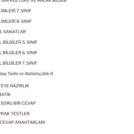
IF DİN KÜLTÜRÜ VE AHLAK BİLGİSİ
İMLERİ 7. SINIF
İMLERİ 8. SINIF
L SANATLAR
 BİLGİLER 5. SINIF
 BİLGİLER 6. SINIF
 BİLGİLER 7. SINIF
kılap Tarihi ve Atatürkçülük 8
EYE HAZIRLIK
ATİK
 SORU BİR CEVAP
PRAK TESTLER
CEVAP ANAHTARLARI