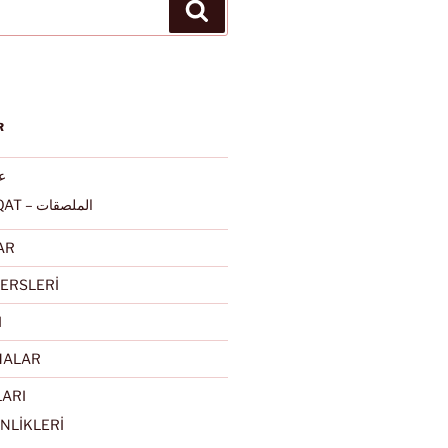
Ara
R
عرب
ALMULSAQAT – الملصقات
AR
ERSLERİ
I
MALAR
LARI
NLİKLERİ