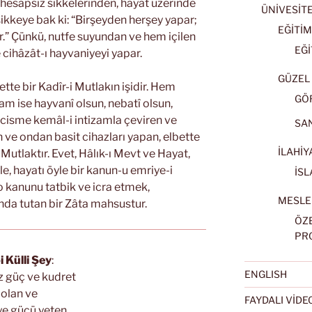
 hesapsız sikkelerinden, hayat üzerinde
ÜNİVESİT
ikkeye bak ki: “Birşeyden herşey yapar;
EĞİTİM
.” Çünkü, nutfe suyundan ve hem içilen
EĞİ
 cihâzât-ı hayvaniyeyi yapar.
GÜZEL 
ette bir Kadîr-i Mutlakın işidir. Hem
GÖ
am ise hayvanî olsun, nebatî olsun,
 cisme kemâl-i intizamla çeviren ve
SA
 ve ondan basit cihazları yapan, elbette
İLAHİY
i Mutlaktır. Evet, Hâlık-ı Mevt ve Hayat,
e, hayatı öyle bir kanun-u emriye-i
İSL
 o kanunu tatbik ve icra etmek,
MESLE
nda tutan bir Zâta mahsustur.
ÖZ
PR
i Külli Şey
:
ENGLISH
ız güç ve kudret
 olan ve
FAYDALI VİD
ye gücü yeten