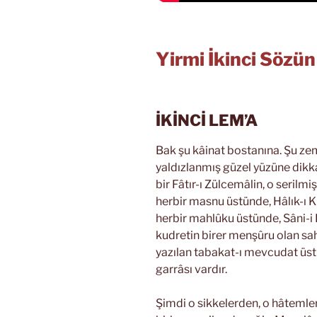
Yirmi İkinci Sözü
İKİNCİ LEM’A
Bak şu kâinat bostanına. Şu zem
yaldızlanmış güzel yüzüne dikkat
bir Fâtır-ı Zülcemâlin, o serilm
herbir masnu üstünde, Hâlık-ı K
herbir mahlûku üstünde, Sâni-i 
kudretin birer menşûru olan sah
yazılan tabakat-ı mevcudat üstü
garrâsı vardır.
Şimdi o sikkelerden, o hâtemle