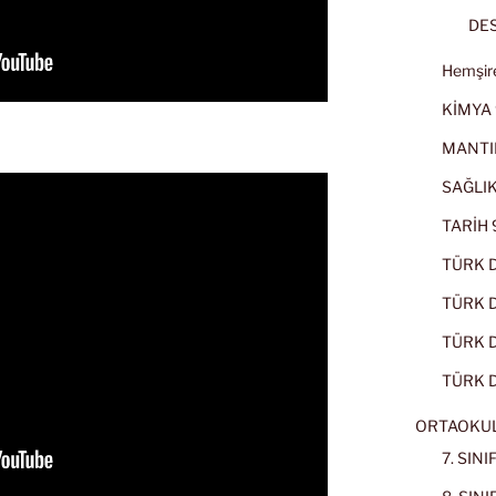
DES
Hemşire
KİMYA 
MANTI
SAĞLIK
TARİH 9
TÜRK D
TÜRK Dİ
TÜRK Dİ
TÜRK D
ORTAOKU
7. SIN