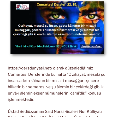
https://dersdunyasi.net/ olarak düzenlediğimiz
Cumartesi Derslerinde bu hafta “O zîhayat, meselâ şu
insan, adeta kâinatın bir misal-i musağğarı, şecere-i
hilkatin bir semeresi ve şu âlemin bir çekirdeği gibi ki
envâ-ı âlemin ekser nümunelerini cami’dir.” konusu
işlenmektedir.
Üstad Bediüzzaman Said Nursi Risale-i Nur Külliyatı