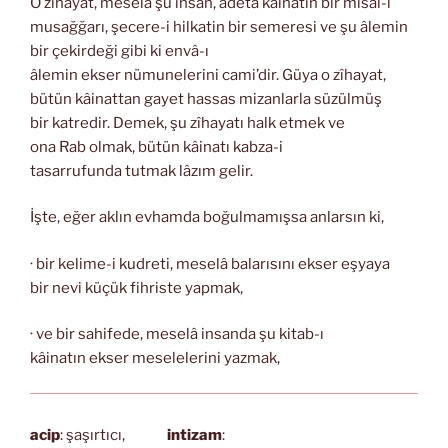
O zîhayat, meselâ şu insan, adeta kâinatın bir misal-i
musağğarı, şecere-i hilkatin bir semeresi ve şu âlemin
bir çekirdeği gibi ki envâ-ı
âlemin ekser nümunelerini cami’dir. Güya o zîhayat,
bütün kâinattan gayet hassas mizanlarla süzülmüş
bir katredir. Demek, şu zîhayatı halk etmek ve
ona Rab olmak, bütün kâinatı kabza-i
tasarrufunda tutmak lâzım gelir.
İşte, eğer aklın evhamda boğulmamışsa anlarsın ki,
· bir kelime-i kudreti, meselâ balarısını ekser eşyaya
bir nevi küçük fihriste yapmak,
· ve bir sahifede, meselâ insanda şu kitab-ı
kâinatın ekser meselelerini yazmak,
acip
: şaşırtıcı,
intizam
: