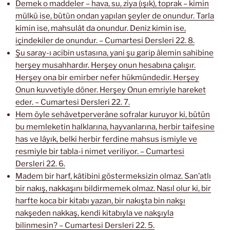
Demek o maddeler – hava, su, ziya (ışık), toprak – kimin
mülkü ise, bütün ondan yapılan şeyler de onundur. Tarla
kimin ise, mahsulât da onundur. Deniz kimin ise,
içindekiler de onundur. – Cumartesi Dersleri 22. 8.
Şu saray-ı acibin ustasına, yani şu garip âlemin sahibine
herşey musahhardır. Herşey onun hesabına çalışır.
Herşey ona bir emirber nefer hükmündedir. Herşey
Onun kuvvetiyle döner. Herşey Onun emriyle hareket
eder. – Cumartesi Dersleri 22. 7.
Hem öyle sehâvetperverâne sofralar kuruyor ki, bütün
bu memleketin halklarına, hayvanlarına, herbir taifesine
has ve lâyık, belki herbir ferdine mahsus ismiyle ve
resmiyle bir tabla-i nimet veriliyor. – Cumartesi
Dersleri 22. 6.
Madem bir harf, kâtibini göstermeksizin olmaz. San’atlı
bir nakış, nakkaşını bildirmemek olmaz. Nasıl olur ki, bir
harfte koca bir kitabı yazan, bir nakışta bin nakşı
nakşeden nakkaş, kendi kitabıyla ve nakşıyla
bilinmesin? – Cumartesi Dersleri 22. 5.