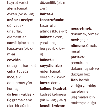
hayret verici
düzenlilik (bk. n-
âlem
: kâinat,
ẓ-m)
evren (bk. a-l-m)
kabza-i
anâsır-ı arziye
:
tasarrufunda
:
dünyadaki
tasarrufu
nesc etmek
:
unsurlar,
altında (bk. ṣ-r-f)
dokumak, örmek
elementler
kâinat
: evren,
nevi
: çeşit
cami’
: içine alan,
yaratılmış
nümune
: örnek,
kapsayan (bk. c-
herşey (bk. k-v-
misal
m-a)
n)
patiska
:
cevelân
:
kâinat-ı
pamuktan
dolaşma, hareket
seyyâle
: akıp
dokunmuş sık ve
çuha
: tüysüz
giden kâinat,
düzgün bez
ince, sık
evren (bk. k-v-n)
Rab
: herbir
dokunmuş yün
katre
: damla
varlığa yaratılış
kumaş
kelime-i kudret
:
gayelerine
dirhem
: yaklaşık
kudret kelimesi
ulaşmaları için
üç grama denk
(bk. k-l-m; ḳ-d-r)
muhtaç olduğu
olan bir ağırlık
kemâl-i mizan
: