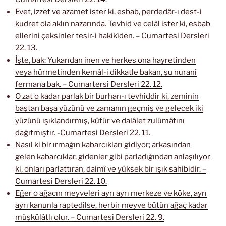
Evet, izzet ve azamet ister ki, esbab, perdedâr-ı dest-i
kudret ola aklın nazarında. Tevhid ve celâl ister ki, esbab
ellerini çeksinler tesir-i hakikîden. – Cumartesi Dersleri
22. 13.
İşte, bak: Yukarıdan inen ve herkes ona hayretinden
veya hürmetinden kemâl-i dikkatle bakan, şu nuranî
fermana bak. – Cumartersi Dersleri 22. 12.
O zat o kadar parlak bir burhan-ı tevhiddir ki, zeminin
baştan başa yüzünü ve zamanın geçmiş ve gelecek iki
yüzünü ışıklandırmış, küfür ve dalâlet zulümâtını
dağıtmıştır. -Cumartesi Dersleri 22. 11.
Nasıl ki bir ırmağın kabarcıkları gidiyor; arkasından
gelen kabarcıklar, gidenler gibi parladığından anlaşılıyor
ki, onları parlattıran, daimî ve yüksek bir ışık sahibidir. –
Cumartesi Dersleri 22. 10.
Eğer o ağacın meyveleri ayrı ayrı merkeze ve köke, ayrı
ayrı kanunla raptedilse, herbir meyve bütün ağaç kadar
müşkülâtlı olur. – Cumartesi Dersleri 22. 9.