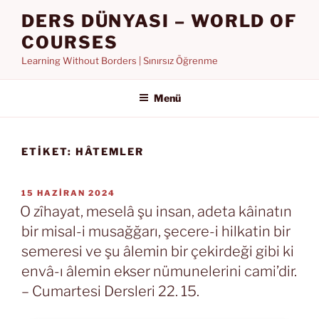
İçeriğe
DERS DÜNYASI – WORLD OF
geç
COURSES
Learning Without Borders | Sınırsız Öğrenme
Menü
ETIKET:
HÂTEMLER
YAYIM
15 HAZIRAN 2024
TARIHI
O zîhayat, meselâ şu insan, adeta kâinatın
bir misal-i musağğarı, şecere-i hilkatin bir
semeresi ve şu âlemin bir çekirdeği gibi ki
envâ-ı âlemin ekser nümunelerini cami’dir.
– Cumartesi Dersleri 22. 15.