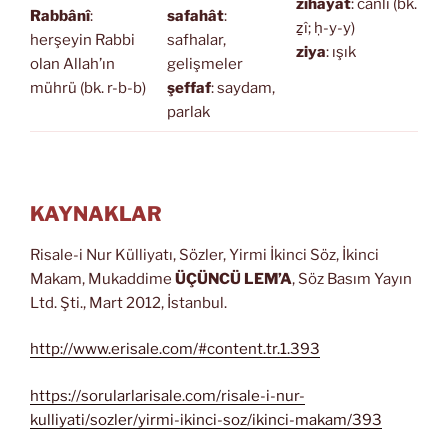
zîhayat
: canlı (bk.
Rabbânî
:
safahât
:
ẕî; ḥ-y-y)
herşeyin Rabbi
safhalar,
ziya
: ışık
olan Allah’ın
gelişmeler
mührü (bk. r-b-b)
şeffaf
: saydam,
parlak
KAYNAKLAR
Risale-i Nur Külliyatı, Sözler, Yirmi İkinci Söz, İkinci
Makam, Mukaddime
ÜÇÜNCÜ LEM’A
, Söz Basım Yayın
Ltd. Şti., Mart 2012, İstanbul.
http://www.erisale.com/#content.tr.1.393
https://sorularlarisale.com/risale-i-nur-
kulliyati/sozler/yirmi-ikinci-soz/ikinci-makam/393