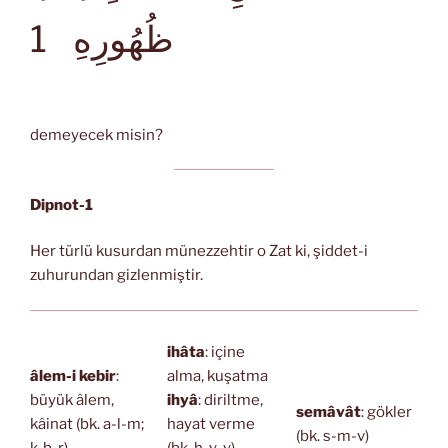
ظُهُورِهِ
1
demeyecek misin?
Dipnot-1
Her türlü kusurdan münezzehtir o Zat ki, şiddet-i
zuhurundan gizlenmiştir.
ihâta
: içine
âlem-i kebir
:
alma, kuşatma
büyük âlem,
ihyâ
: diriltme,
semâvât
: gökler
kâinat (bk. a-l-m;
hayat verme
(bk. s-m-v)