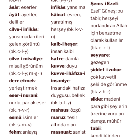
k-b-r)
(bk. ḥ-y-y)
Şems-i Ezelî
:
âsâr
: eserler
in’ikâs
: yansıma
Ezelî Güneş; bu
âyât
: ayetler,
kâinat
: evren,
tabir, herşeyi
deliller
yaratılmış
nurlandıran Allah
cilve-i in’ikâs
:
herşey (bk. k-v-
için benzetme
yansımadan ileri
n)
olarak kullanılır
gelen görüntü
kalb-i beşer
:
(bk. e-z-l)
(bk. c-l-y)
insan kalbi
seyyare
:
cilve-i misaliye
:
katre
: damla
gezegen
misalî görünüm
kuvve
: duyu
şiddet-i zuhur
:
(bk. c-l-y; m-s̱-l)
kuvve-i hâfıza-i
çok kuvvetli
derc etmek
:
insaniye
:
şekilde görünme
yerleştirmek
insandaki hafıza
(bk. ẓ-h-r)
eser-i nuranî
:
duygusu, bellek
sikke
: madenî
nurlu, parlak eser
(bk. ḥ-f-ẓ)
para gibi şeylerin
(bk. n-v-r)
mahsus
: özgü
üzerine vurulan
esmâ
: isimler
maruz
: tesiri
damga, mühür
(bk. s-m-v)
altında olan
tabiî
:
fehm
: anlayış
masnuat
: san’at
kendiliğinden,