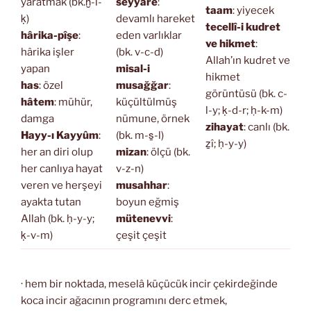
yaratmak (bk.ḫ-l-
seyyâre
:
taam
: yiyecek
ḳ)
devamlı hareket
tecellî-i kudret
hârika-pîşe
:
eden varlıklar
ve hikmet
:
hârika işler
(bk. v-c-d)
Allah’ın kudret ve
yapan
misal-i
hikmet
has
: özel
musağğar
:
görüntüsü (bk. c-
hâtem
: mühür,
küçültülmüş
l-y; ḳ-d-r; ḥ-k-m)
damga
nümune, örnek
zihayat
: canlı (bk.
Hayy-ı Kayyûm
:
(bk. m-s̱-l)
ẕî; ḥ-y-y)
her an diri olup
mizan
: ölçü (bk.
her canlıya hayat
v-z-n)
veren ve herşeyi
musahhar
:
ayakta tutan
boyun eğmiş
Allah (bk. ḥ-y-y;
mütenevvi
:
ḳ-v-m)
çeşit çeşit
· hem bir noktada, meselâ küçücük incir çekirdeğinde
koca incir ağacının programını derc etmek,