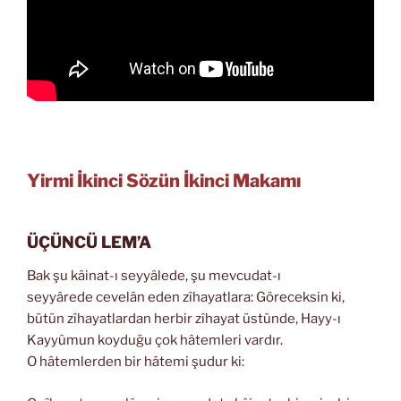
Yirmi İkinci Sözün İkinci Makamı
ÜÇÜNCÜ LEM’A
Bak şu kâinat-ı seyyâlede, şu mevcudat-ı
seyyârede cevelân eden zîhayatlara: Göreceksin ki,
bütün zîhayatlardan herbir zîhayat üstünde, Hayy-ı
Kayyûmun koyduğu çok hâtemleri vardır.
O hâtemlerden bir hâtemi şudur ki: