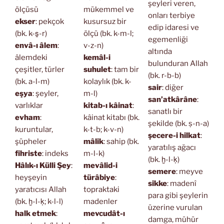
şeyleri veren,
ölçüsü
mükemmel ve
onları terbiye
ekser
: pekçok
kusursuz bir
edip idaresi ve
(bk. k-s̱-r)
ölçü (bk. k-m-l;
egemenliği
envâ-ı âlem
:
v-z-n)
altında
âlemdeki
kemâl-i
bulunduran Allah
çeşitler, türler
suhulet
: tam bir
(bk. r-b-b)
(bk. a-l-m)
kolaylık (bk. k-
sair
: diğer
eşya
: şeyler,
m-l)
san’atkârâne
:
varlıklar
kitab-ı kâinat
:
sanatlı bir
evham
:
kâinat kitabı (bk.
şekilde (bk. ṣ-n-a)
kuruntular,
k-t-b; k-v-n)
şecere-i hilkat
:
şüpheler
mâlik
: sahip (bk.
yaratılış ağacı
fihriste
: indeks
m-l-k)
(bk. ḫ-l-ḳ)
Hâlık-ı Külli Şey
:
mevâlid-i
semere
: meyve
heyşeyin
türâbiye
:
sikke
: madenî
yaratıcısı Allah
topraktaki
para gibi şeylerin
(bk. ḫ-l-ḳ; k-l-l)
madenler
üzerine vurulan
halk etmek
:
mevcudât-ı
damga, mühür