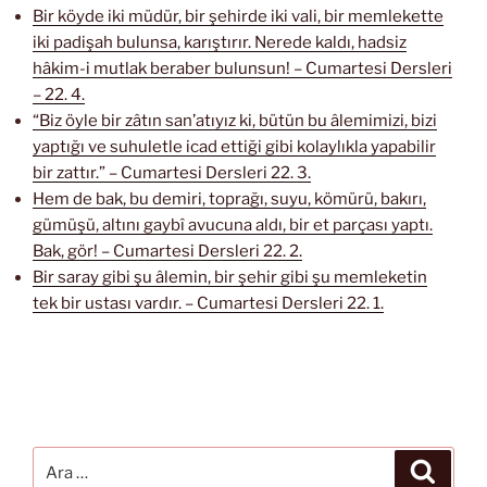
Bir köyde iki müdür, bir şehirde iki vali, bir memlekette
iki padişah bulunsa, karıştırır. Nerede kaldı, hadsiz
hâkim-i mutlak beraber bulunsun! – Cumartesi Dersleri
– 22. 4.
“Biz öyle bir zâtın san’atıyız ki, bütün bu âlemimizi, bizi
yaptığı ve suhuletle icad ettiği gibi kolaylıkla yapabilir
bir zattır.” – Cumartesi Dersleri 22. 3.
Hem de bak, bu demiri, toprağı, suyu, kömürü, bakırı,
gümüşü, altını gaybî avucuna aldı, bir et parçası yaptı.
Bak, gör! – Cumartesi Dersleri 22. 2.
Bir saray gibi şu âlemin, bir şehir gibi şu memleketin
tek bir ustası vardır. – Cumartesi Dersleri 22. 1.
Ara:
Ara