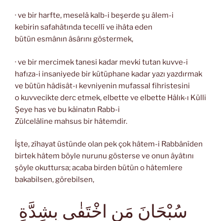
· ve bir harfte, meselâ kalb-i beşerde şu âlem-i
kebirin safahâtında tecellî ve ihâta eden
bütün esmânın âsârını göstermek,
· ve bir mercimek tanesi kadar mevki tutan kuvve-i
hafıza-i insaniyede bir kütüphane kadar yazı yazdırmak
ve bütün hâdisât-ı kevniyenin mufassal fihristesini
o kuvvecikte derc etmek, elbette ve elbette Hâlık-ı Külli
Şeye has ve bu kâinatın Rabb-i
Zülcelâline mahsus bir hâtemdir.
İşte, zîhayat üstünde olan pek çok hâtem-i Rabbânîden
birtek hâtem böyle nurunu gösterse ve onun âyâtını
şöyle okuttursa; acaba birden bütün o hâtemlere
bakabilsen, görebilsen,
سُبْحَانَ مَنِ اخْتَفٰى بِشِدَّةِ