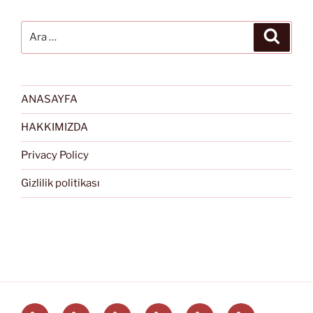
Ara:
Ara
ANASAYFA
HAKKIMIZDA
Privacy Policy
Gizlilik politikası
Türkçe
English
Svenska
العربية
中
EĞİTİM