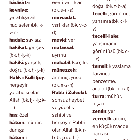
hâdisât-ı
eseri varlıklar
doğal (bk. ṭ-b-a)
kevniye
:
(bk. ṣ-n-a)
tecellî
: görünme,
yaratılışa ait
mevcudat
:
yansıma (bk. c-l-
hadiseler (bk. k-
varlıklar (bk. v-c-
y)
v-n)
d)
tecellî-i aks
:
hadsiz
: sayısız
mevki
: yer
yansımanın
hakikat
: gerçek
mufassal
:
görüntüsü (bk. c-
(bk. ḥ-ḳ-ḳ)
ayrıntılı
l-y)
hakikî
: gerçek,
mukabil
: karşılık
temsil
: kıyaslama
doğru (bk. ḥ-ḳ-ḳ)
münezzeh
:
tarzında
Hâlık-ı Külli Şey
:
arınmış, yüce
benzetme,
herşeyin
(bk. n-z-h)
analoji (bk. m-s̱-l)
yaratıcısı olan
Rabb-i Zülcelâl
:
turra
: mühür,
Allah (bk. ḫ-l-ḳ; k-
sonsuz heybet
nişan
l-l)
ve yücelik
zemin
: yer
has
: özel
sahibi ve
zerrecik
: atom,
hâtem
: mühür,
herşeyin Rabbi
en küçük madde
damga
olan Allah (bk. r-
parçası
hâtem-i
b-b; ẕü; c-l-l)