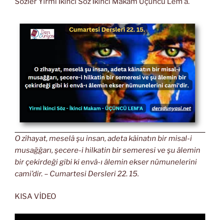
Sözler Yirmi İkinci Söz İkinci Makam Üçüncü Lem’a.
O zîhayat, meselâ şu insan, adeta kâinatın bir misal-i
musağğarı, şecere-i hilkatin bir semeresi ve şu âlemin
bir çekirdeği gibi ki envâ-ı âlemin ekser nümunelerini
cami’dir. – Cumartesi Dersleri 22. 15.
KISA VİDEO