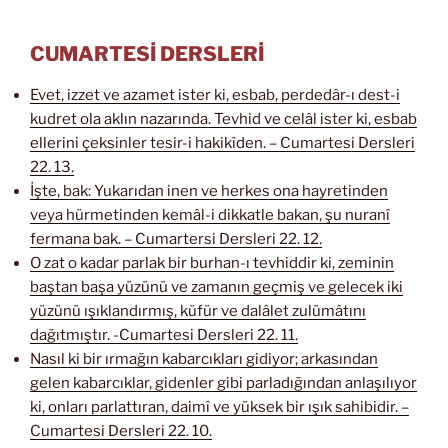
CUMARTESİ DERSLERİ
Evet, izzet ve azamet ister ki, esbab, perdedâr-ı dest-i
kudret ola aklın nazarında. Tevhid ve celâl ister ki, esbab
ellerini çeksinler tesir-i hakikîden. – Cumartesi Dersleri
22. 13.
İşte, bak: Yukarıdan inen ve herkes ona hayretinden
veya hürmetinden kemâl-i dikkatle bakan, şu nuranî
fermana bak. – Cumartersi Dersleri 22. 12.
O zat o kadar parlak bir burhan-ı tevhiddir ki, zeminin
baştan başa yüzünü ve zamanın geçmiş ve gelecek iki
yüzünü ışıklandırmış, küfür ve dalâlet zulümâtını
dağıtmıştır. -Cumartesi Dersleri 22. 11.
Nasıl ki bir ırmağın kabarcıkları gidiyor; arkasından
gelen kabarcıklar, gidenler gibi parladığından anlaşılıyor
ki, onları parlattıran, daimî ve yüksek bir ışık sahibidir. –
Cumartesi Dersleri 22. 10.