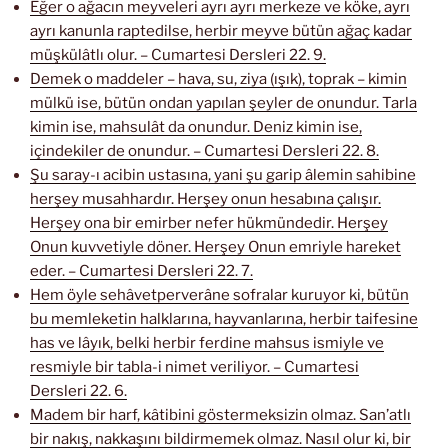
Eğer o ağacın meyveleri ayrı ayrı merkeze ve köke, ayrı
ayrı kanunla raptedilse, herbir meyve bütün ağaç kadar
müşkülâtlı olur. – Cumartesi Dersleri 22. 9.
Demek o maddeler – hava, su, ziya (ışık), toprak – kimin
mülkü ise, bütün ondan yapılan şeyler de onundur. Tarla
kimin ise, mahsulât da onundur. Deniz kimin ise,
içindekiler de onundur. – Cumartesi Dersleri 22. 8.
Şu saray-ı acibin ustasına, yani şu garip âlemin sahibine
herşey musahhardır. Herşey onun hesabına çalışır.
Herşey ona bir emirber nefer hükmündedir. Herşey
Onun kuvvetiyle döner. Herşey Onun emriyle hareket
eder. – Cumartesi Dersleri 22. 7.
Hem öyle sehâvetperverâne sofralar kuruyor ki, bütün
bu memleketin halklarına, hayvanlarına, herbir taifesine
has ve lâyık, belki herbir ferdine mahsus ismiyle ve
resmiyle bir tabla-i nimet veriliyor. – Cumartesi
Dersleri 22. 6.
Madem bir harf, kâtibini göstermeksizin olmaz. San’atlı
bir nakış, nakkaşını bildirmemek olmaz. Nasıl olur ki, bir