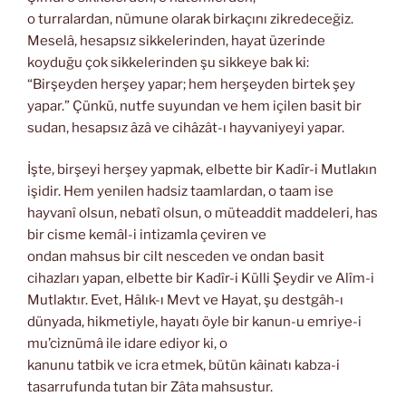
o turralardan, nümune olarak birkaçını zikredeceğiz.
Meselâ, hesapsız sikkelerinden, hayat üzerinde
koyduğu çok sikkelerinden şu sikkeye bak ki:
“Birşeyden herşey yapar; hem herşeyden birtek şey
yapar.” Çünkü, nutfe suyundan ve hem içilen basit bir
sudan, hesapsız âzâ ve cihâzât-ı hayvaniyeyi yapar.
İşte, birşeyi herşey yapmak, elbette bir Kadîr-i Mutlakın
işidir. Hem yenilen hadsiz taamlardan, o taam ise
hayvanî olsun, nebatî olsun, o müteaddit maddeleri, has
bir cisme kemâl-i intizamla çeviren ve
ondan mahsus bir cilt nesceden ve ondan basit
cihazları yapan, elbette bir Kadîr-i Külli Şeydir ve Alîm-i
Mutlaktır. Evet, Hâlık-ı Mevt ve Hayat, şu destgâh-ı
dünyada, hikmetiyle, hayatı öyle bir kanun-u emriye-i
mu’ciznümâ ile idare ediyor ki, o
kanunu tatbik ve icra etmek, bütün kâinatı kabza-i
tasarrufunda tutan bir Zâta mahsustur.