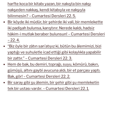
harfte koca bir kitabı yazan, bir nakışta bin nakşı
nakşeden nakkaş, kendi kitabıyla ve nakşıyla
bilinmesin? – Cumartesi Dersleri 22. 5.
Bir köyde iki müdür, bir şehirde iki vali, bir memlekette
iki padişah bulunsa, karıştırır. Nerede kaldı, hadsiz
hâkim-i mutlak beraber bulunsun! – Cumartesi Dersleri
– 22. 4.
“Biz öyle bir zâtın san’atıyız ki, bütün bu âlemimizi, bizi
yaptığı ve suhuletle icad ettiği gibi kolaylıkla yapabilir
bir zattır.” – Cumartesi Dersleri 22. 3.
Hem de bak, bu demiri, toprağı, suyu, kömürü, bakırı,
gümüşü, altını gaybî avucuna aldı, bir et parçası yaptı.
Bak, gör! – Cumartesi Dersleri 22. 2.
Bir saray gibi şu âlemin, bir şehir gibi şu memleketin
tek bir ustası vardır. – Cumartesi Dersleri 22. 1.