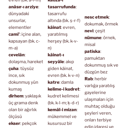
anâsır-ı arziye
:
tasarrufunda
:
dünyadaki
tasarrufu
nesc etmek
:
unsurlar,
altında (bk. ṣ-r-f)
dokumak, örmek
elementler
kâinat
: evren,
nevi
: çeşit
cami’
: içine alan,
yaratılmış
nümune
: örnek,
kapsayan (bk. c-
herşey (bk. k-v-
misal
m-a)
n)
patiska
:
cevelân
:
kâinat-ı
pamuktan
dolaşma, hareket
seyyâle
: akıp
dokunmuş sık ve
çuha
: tüysüz
giden kâinat,
düzgün bez
ince, sık
evren (bk. k-v-n)
Rab
: herbir
dokunmuş yün
katre
: damla
varlığa yaratılış
kumaş
kelime-i kudret
:
gayelerine
dirhem
: yaklaşık
kudret kelimesi
ulaşmaları için
üç grama denk
(bk. k-l-m; ḳ-d-r)
muhtaç olduğu
olan bir ağırlık
kemâl-i mizan
:
şeyleri veren,
ölçüsü
mükemmel ve
onları terbiye
ekser
: pekçok
kusursuz bir
edip idaresi ve