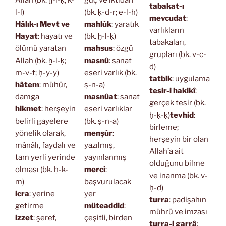
Allah (bk. ḫ-l-ḳ; k-
güç ve iktidarı
tabakat-ı
l-l)
(bk. ḳ-d-r; e-l-h)
mevcudat
:
Hâlık-ı Mevt ve
mahlûk
: yaratık
varlıkların
Hayat
: hayatı ve
(bk. ḫ-l-ḳ)
tabakaları,
ölümü yaratan
mahsus
: özgü
grupları (bk. v-c-
Allah (bk. ḫ-l-ḳ;
masnû
: sanat
d)
m-v-t; ḥ-y-y)
eseri varlık (bk.
tatbik
: uygulama
hâtem
: mühür,
ṣ-n-a)
tesir-i hakikî
:
damga
masnûat
: sanat
gerçek tesir (bk.
hikmet
: herşeyin
eseri varlıklar
ḥ-ḳ-ḳ)
tevhid
:
belirli gayelere
(bk. ṣ-n-a)
birleme;
yönelik olarak,
menşûr
:
herşeyin bir olan
mânâlı, faydalı ve
yazılmış,
Allah’a ait
tam yerli yerinde
yayınlanmış
olduğunu bilme
olması (bk. ḥ-k-
merci
:
ve inanma (bk. v-
m)
başvurulacak
ḥ-d)
icra
: yerine
yer
turra
: padişahın
getirme
müteaddid
:
mührü ve imzası
izzet
: şeref,
çeşitli, birden
turra-i garrâ
: