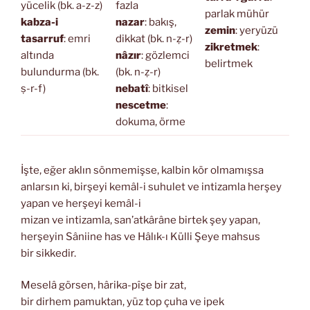
yücelik (bk. a-z-z)
fazla
parlak mühür
kabza-i
nazar
: bakış,
zemin
: yeryüzü
tasarruf
: emri
dikkat (bk. n-ẓ-r)
zikretmek
:
altında
nâzır
: gözlemci
belirtmek
bulundurma (bk.
(bk. n-ẓ-r)
ṣ-r-f)
nebatî
: bitkisel
nescetme
:
dokuma, örme
İşte, eğer aklın sönmemişse, kalbin kör olmamışsa
anlarsın ki, birşeyi kemâl-i suhulet ve intizamla herşey
yapan ve herşeyi kemâl-i
mizan ve intizamla, san’atkârâne birtek şey yapan,
herşeyin Sâniine has ve Hâlık-ı Külli Şeye mahsus
bir sikkedir.
Meselâ görsen, hârika-pîşe bir zat,
bir dirhem pamuktan, yüz top çuha ve ipek