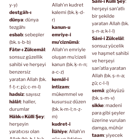
Sâni-i Külli Şey
:
y-y)
Allah’ın kudret
herşeyi san’atlı
destgâh-ı
kalemi (bk. ḳ-d-
bir şekilde
dünya
: dünya
r)
yaratan Allah (bk.
tezgâhı
kanun-u
ṣ-n-a; k-l-l)
esbab
: sebepler
emriye-i
Sâni-i Zülcelâl
:
(bk. s-b-b)
mu’ciznümâ
:
sonsuz yücelik
Fâtır-ı Zülcemâl
:
Allah’ın emriyle
ve haşmet sahibi
sonsuz güzellik
oluşan mu’cizeli
ve herşeyi
sahibi ve herşeyi
kanun (bk. ḳ-n-n;
san’atla yaratan
benzersiz
a-c-z)
Allah (bk. ṣ-n-a;
yaratan Allah (bk.
kemâl-i
ẕü; c-l-l)
f-ṭ-r; ẕü; c-m-l)
intizam
:
semâ
: gökyüzü
hadsiz
: sayısız
mükemmel ve
(bk. s-m-v)
hâlât
: haller,
kusursuz düzen
sikke
: madenî
durumlar
(bk. k-m-l; n-ẓ-
para gibi şeyler
Hâlık-ı Külli Şey
:
m)
üzerine vurulan
herşeyin
kudret-i
damga, mühür
yaratıcısı olan
İlâhiye
: Allah’ın
taam
: yiyecek