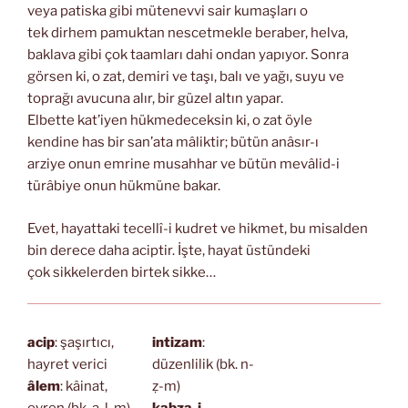
veya patiska gibi mütenevvi sair kumaşları o
tek dirhem pamuktan nescetmekle beraber, helva,
baklava gibi çok taamları dahi ondan yapıyor. Sonra
görsen ki, o zat, demiri ve taşı, balı ve yağı, suyu ve
toprağı avucuna alır, bir güzel altın yapar.
Elbette kat’iyen hükmedeceksin ki, o zat öyle
kendine has bir san’ata mâliktir; bütün anâsır-ı
arziye onun emrine musahhar ve bütün mevâlid-i
türâbiye onun hükmüne bakar.
Evet, hayattaki tecellî-i kudret ve hikmet, bu misalden
bin derece daha aciptir. İşte, hayat üstündeki
çok sikkelerden birtek sikke…
acip
: şaşırtıcı,
intizam
:
hayret verici
düzenlilik (bk. n-
âlem
: kâinat,
ẓ-m)
evren (bk. a-l-m)
kabza-i