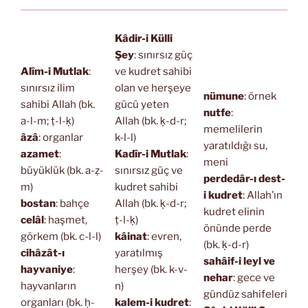
Kâdir-i Külli
Şey
: sınırsız güç
Alîm-i Mutlak
:
ve kudret sahibi
sınırsız ilim
olan ve herşeye
nümune
: örnek
sahibi Allah (bk.
gücü yeten
nutfe
:
a-l-m; ṭ-l-ḳ)
Allah (bk. ḳ-d-r;
memelilerin
âzâ
: organlar
k-l-l)
yaratıldığı su,
azamet
:
Kadîr-i Mutlak
:
meni
büyüklük (bk. a-ẓ-
sınırsız güç ve
perdedâr-ı dest-
m)
kudret sahibi
i kudret
: Allah’ın
bostan
: bahçe
Allah (bk. ḳ-d-r;
kudret elinin
celâl
: haşmet,
ṭ-l-ḳ)
önünde perde
görkem (bk. c-l-l)
kâinat
: evren,
(bk. ḳ-d-r)
cihâzât-ı
yaratılmış
sahâif-i leyl ve
hayvaniye
:
herşey (bk. k-v-
nehar
: gece ve
hayvanların
n)
gündüz sahifeleri
organları (bk. ḥ-
kalem-i kudret
: