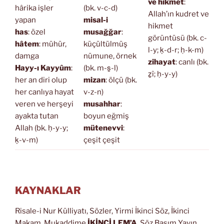
ve hikmet
:
hârika işler
(bk. v-c-d)
Allah’ın kudret ve
yapan
misal-i
hikmet
has
: özel
musağğar
:
görüntüsü (bk. c-
hâtem
: mühür,
küçültülmüş
l-y; ḳ-d-r; ḥ-k-m)
damga
nümune, örnek
zihayat
: canlı (bk.
Hayy-ı Kayyûm
:
(bk. m-s̱-l)
ẕî; ḥ-y-y)
her an diri olup
mizan
: ölçü (bk.
her canlıya hayat
v-z-n)
veren ve herşeyi
musahhar
:
ayakta tutan
boyun eğmiş
Allah (bk. ḥ-y-y;
mütenevvi
:
ḳ-v-m)
çeşit çeşit
KAYNAKLAR
Risale-i Nur Külliyatı, Sözler, Yirmi İkinci Söz, İkinci
Makam, Mukaddime
İKİNCİ LEM’A
, Söz Basım Yayın