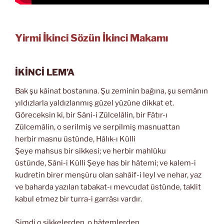
Yirmi İkinci Sözün İkinci Makamı
İKİNCİ LEM’A
Bak şu kâinat bostanına. Şu zeminin bağına, şu semânın
yıldızlarla yaldızlanmış güzel yüzüne dikkat et.
Göreceksin ki, bir Sâni-i Zülcelâlin, bir Fâtır-ı
Zülcemâlin, o serilmiş ve serpilmiş masnuattan
herbir masnu üstünde, Hâlık-ı Külli
Şeye mahsus bir sikkesi; ve herbir mahlûku
üstünde, Sâni-i Külli Şeye has bir hâtemi; ve kalem-i
kudretin birer menşûru olan sahâif-i leyl ve nehar, yaz
ve baharda yazılan tabakat-ı mevcudat üstünde, taklit
kabul etmez bir turra-i garrâsı vardır.
Şimdi o sikkelerden, o hâtemlerden,