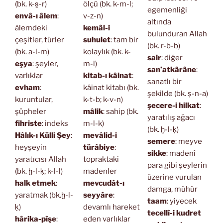
(bk. k-s̱-r)
ölçü (bk. k-m-l;
egemenliği
envâ-ı âlem
:
v-z-n)
altında
âlemdeki
kemâl-i
bulunduran Allah
çeşitler, türler
suhulet
: tam bir
(bk. r-b-b)
(bk. a-l-m)
kolaylık (bk. k-
sair
: diğer
eşya
: şeyler,
m-l)
san’atkârâne
:
varlıklar
kitab-ı kâinat
:
sanatlı bir
evham
:
kâinat kitabı (bk.
şekilde (bk. ṣ-n-a)
kuruntular,
k-t-b; k-v-n)
şecere-i hilkat
:
şüpheler
mâlik
: sahip (bk.
yaratılış ağacı
fihriste
: indeks
m-l-k)
(bk. ḫ-l-ḳ)
Hâlık-ı Külli Şey
:
mevâlid-i
semere
: meyve
heyşeyin
türâbiye
:
sikke
: madenî
yaratıcısı Allah
topraktaki
para gibi şeylerin
(bk. ḫ-l-ḳ; k-l-l)
madenler
üzerine vurulan
halk etmek
:
mevcudât-ı
damga, mühür
yaratmak (bk.ḫ-l-
seyyâre
:
taam
: yiyecek
ḳ)
devamlı hareket
tecellî-i kudret
hârika-pîşe
:
eden varlıklar