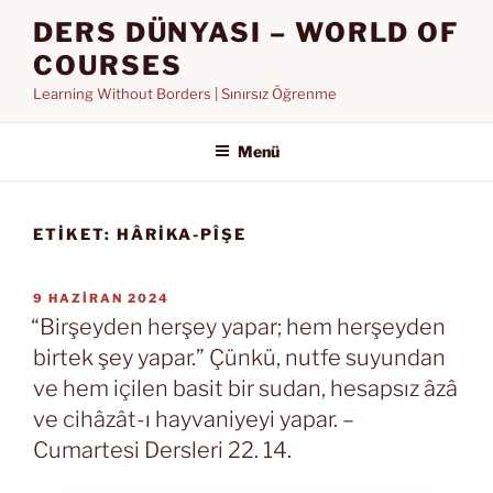
İçeriğe
DERS DÜNYASI – WORLD OF
geç
COURSES
Learning Without Borders | Sınırsız Öğrenme
Menü
ETIKET:
HÂRIKA-PÎŞE
YAYIM
9 HAZIRAN 2024
TARIHI
“Birşeyden herşey yapar; hem herşeyden
birtek şey yapar.” Çünkü, nutfe suyundan
ve hem içilen basit bir sudan, hesapsız âzâ
ve cihâzât-ı hayvaniyeyi yapar. –
Cumartesi Dersleri 22. 14.