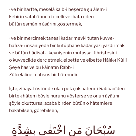
· ve bir harfte, meselâ kalb-i beşerde şu âlem-i
kebirin safahâtında tecellî ve ihâta eden
bütün esmânın âsârını göstermek,
· ve bir mercimek tanesi kadar mevki tutan kuvve-i
hafıza-i insaniyede bir kütüphane kadar yazı yazdırmak
ve bütün hâdisât-ı kevniyenin mufassal fihristesini
o kuvvecikte derc etmek, elbette ve elbette Hâlık-ı Külli
Şeye has ve bu kâinatın Rabb-i
Zülcelâline mahsus bir hâtemdir.
İşte, zîhayat üstünde olan pek çok hâtem-i Rabbânîden
birtek hâtem böyle nurunu gösterse ve onun âyâtını
şöyle okuttursa; acaba birden bütün o hâtemlere
bakabilsen, görebilsen,
سُبْحَانَ مَنِ اخْتَفٰى بِشِدَّةِ