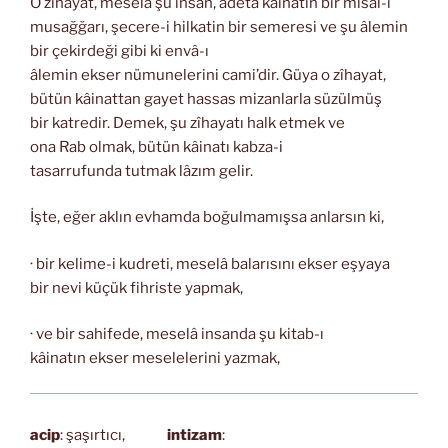
O zîhayat, meselâ şu insan, adeta kâinatın bir misal-i
musağğarı, şecere-i hilkatin bir semeresi ve şu âlemin
bir çekirdeği gibi ki envâ-ı
âlemin ekser nümunelerini cami’dir. Güya o zîhayat,
bütün kâinattan gayet hassas mizanlarla süzülmüş
bir katredir. Demek, şu zîhayatı halk etmek ve
ona Rab olmak, bütün kâinatı kabza-i
tasarrufunda tutmak lâzım gelir.
İşte, eğer aklın evhamda boğulmamışsa anlarsın ki,
· bir kelime-i kudreti, meselâ balarısını ekser eşyaya
bir nevi küçük fihriste yapmak,
· ve bir sahifede, meselâ insanda şu kitab-ı
kâinatın ekser meselelerini yazmak,
acip
: şaşırtıcı,
intizam
: