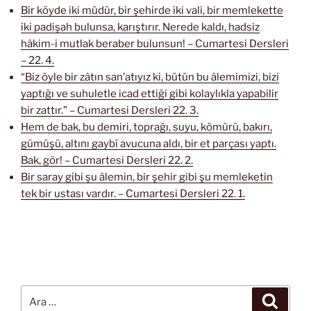
Bir köyde iki müdür, bir şehirde iki vali, bir memlekette
iki padişah bulunsa, karıştırır. Nerede kaldı, hadsiz
hâkim-i mutlak beraber bulunsun! – Cumartesi Dersleri
– 22. 4.
“Biz öyle bir zâtın san’atıyız ki, bütün bu âlemimizi, bizi
yaptığı ve suhuletle icad ettiği gibi kolaylıkla yapabilir
bir zattır.” – Cumartesi Dersleri 22. 3.
Hem de bak, bu demiri, toprağı, suyu, kömürü, bakırı,
gümüşü, altını gaybî avucuna aldı, bir et parçası yaptı.
Bak, gör! – Cumartesi Dersleri 22. 2.
Bir saray gibi şu âlemin, bir şehir gibi şu memleketin
tek bir ustası vardır. – Cumartesi Dersleri 22. 1.
Ara:
Ara