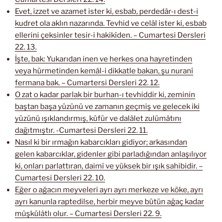
Evet, izzet ve azamet ister ki, esbab, perdedâr-ı dest-i
kudret ola aklın nazarında. Tevhid ve celâl ister ki, esbab
ellerini çeksinler tesir-i hakikîden. – Cumartesi Dersleri
22. 13.
İşte, bak: Yukarıdan inen ve herkes ona hayretinden
veya hürmetinden kemâl-i dikkatle bakan, şu nuranî
fermana bak. – Cumartersi Dersleri 22. 12.
O zat o kadar parlak bir burhan-ı tevhiddir ki, zeminin
baştan başa yüzünü ve zamanın geçmiş ve gelecek iki
yüzünü ışıklandırmış, küfür ve dalâlet zulümâtını
dağıtmıştır. -Cumartesi Dersleri 22. 11.
Nasıl ki bir ırmağın kabarcıkları gidiyor; arkasından
gelen kabarcıklar, gidenler gibi parladığından anlaşılıyor
ki, onları parlattıran, daimî ve yüksek bir ışık sahibidir. –
Cumartesi Dersleri 22. 10.
Eğer o ağacın meyveleri ayrı ayrı merkeze ve köke, ayrı
ayrı kanunla raptedilse, herbir meyve bütün ağaç kadar
müşkülâtlı olur. – Cumartesi Dersleri 22. 9.