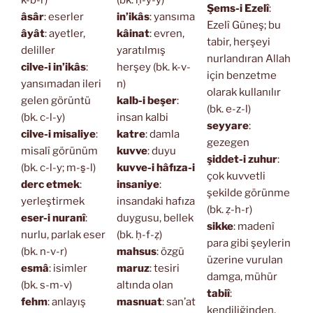
k-b-r)
(bk. ḥ-y-y)
Şems-i Ezelî
:
âsâr
: eserler
in’ikâs
: yansıma
Ezelî Güneş; bu
âyât
: ayetler,
kâinat
: evren,
tabir, herşeyi
deliller
yaratılmış
nurlandıran Allah
cilve-i in’ikâs
:
herşey (bk. k-v-
için benzetme
yansımadan ileri
n)
olarak kullanılır
gelen görüntü
kalb-i beşer
:
(bk. e-z-l)
(bk. c-l-y)
insan kalbi
seyyare
:
cilve-i misaliye
:
katre
: damla
gezegen
misalî görünüm
kuvve
: duyu
şiddet-i zuhur
:
(bk. c-l-y; m-s̱-l)
kuvve-i hâfıza-i
çok kuvvetli
derc etmek
:
insaniye
:
şekilde görünme
yerleştirmek
insandaki hafıza
(bk. ẓ-h-r)
eser-i nuranî
:
duygusu, bellek
sikke
: madenî
nurlu, parlak eser
(bk. ḥ-f-ẓ)
para gibi şeylerin
(bk. n-v-r)
mahsus
: özgü
üzerine vurulan
esmâ
: isimler
maruz
: tesiri
damga, mühür
(bk. s-m-v)
altında olan
tabiî
:
fehm
: anlayış
masnuat
: san’at
kendiliğinden,