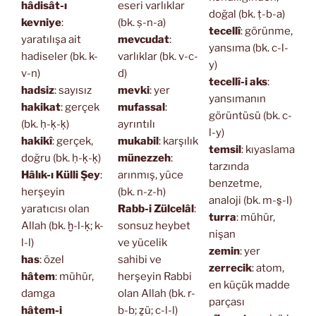
hâdisât-ı
eseri varlıklar
doğal (bk. ṭ-b-a)
kevniye
:
(bk. ṣ-n-a)
tecellî
: görünme,
yaratılışa ait
mevcudat
:
yansıma (bk. c-l-
hadiseler (bk. k-
varlıklar (bk. v-c-
y)
v-n)
d)
tecellî-i aks
:
hadsiz
: sayısız
mevki
: yer
yansımanın
hakikat
: gerçek
mufassal
:
görüntüsü (bk. c-
(bk. ḥ-ḳ-ḳ)
ayrıntılı
l-y)
hakikî
: gerçek,
mukabil
: karşılık
temsil
: kıyaslama
doğru (bk. ḥ-ḳ-ḳ)
münezzeh
:
tarzında
Hâlık-ı Külli Şey
:
arınmış, yüce
benzetme,
herşeyin
(bk. n-z-h)
analoji (bk. m-s̱-l)
yaratıcısı olan
Rabb-i Zülcelâl
:
turra
: mühür,
Allah (bk. ḫ-l-ḳ; k-
sonsuz heybet
nişan
l-l)
ve yücelik
zemin
: yer
has
: özel
sahibi ve
zerrecik
: atom,
hâtem
: mühür,
herşeyin Rabbi
en küçük madde
damga
olan Allah (bk. r-
parçası
hâtem-i
b-b; ẕü; c-l-l)