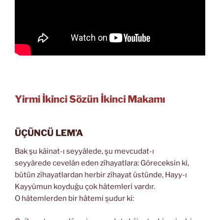
Yirmi İkinci Sözün İkinci Makamı
ÜÇÜNCÜ LEM’A
Bak şu kâinat-ı seyyâlede, şu mevcudat-ı
seyyârede cevelân eden zîhayatlara: Göreceksin ki,
bütün zîhayatlardan herbir zîhayat üstünde, Hayy-ı
Kayyûmun koyduğu çok hâtemleri vardır.
O hâtemlerden bir hâtemi şudur ki: