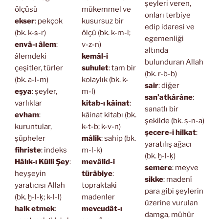
şeyleri veren,
ölçüsü
mükemmel ve
onları terbiye
ekser
: pekçok
kusursuz bir
edip idaresi ve
(bk. k-s̱-r)
ölçü (bk. k-m-l;
egemenliği
envâ-ı âlem
:
v-z-n)
altında
âlemdeki
kemâl-i
bulunduran Allah
çeşitler, türler
suhulet
: tam bir
(bk. r-b-b)
(bk. a-l-m)
kolaylık (bk. k-
sair
: diğer
eşya
: şeyler,
m-l)
san’atkârâne
:
varlıklar
kitab-ı kâinat
:
sanatlı bir
evham
:
kâinat kitabı (bk.
şekilde (bk. ṣ-n-a)
kuruntular,
k-t-b; k-v-n)
şecere-i hilkat
:
şüpheler
mâlik
: sahip (bk.
yaratılış ağacı
fihriste
: indeks
m-l-k)
(bk. ḫ-l-ḳ)
Hâlık-ı Külli Şey
:
mevâlid-i
semere
: meyve
heyşeyin
türâbiye
:
sikke
: madenî
yaratıcısı Allah
topraktaki
para gibi şeylerin
(bk. ḫ-l-ḳ; k-l-l)
madenler
üzerine vurulan
halk etmek
:
mevcudât-ı
damga, mühür