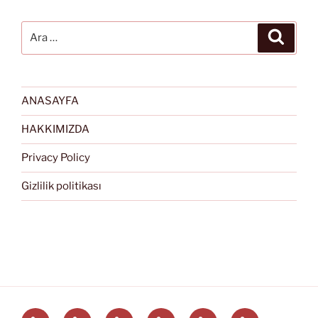
Ara:
Ara
ANASAYFA
HAKKIMIZDA
Privacy Policy
Gizlilik politikası
Türkçe
English
Svenska
العربية
中
EĞİTİM