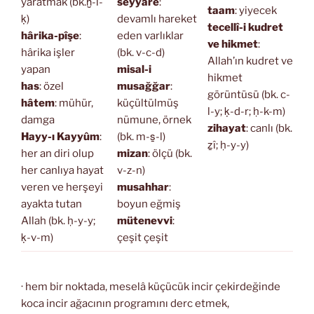
yaratmak (bk.ḫ-l-
seyyâre
:
taam
: yiyecek
ḳ)
devamlı hareket
tecellî-i kudret
hârika-pîşe
:
eden varlıklar
ve hikmet
:
hârika işler
(bk. v-c-d)
Allah’ın kudret ve
yapan
misal-i
hikmet
has
: özel
musağğar
:
görüntüsü (bk. c-
hâtem
: mühür,
küçültülmüş
l-y; ḳ-d-r; ḥ-k-m)
damga
nümune, örnek
zihayat
: canlı (bk.
Hayy-ı Kayyûm
:
(bk. m-s̱-l)
ẕî; ḥ-y-y)
her an diri olup
mizan
: ölçü (bk.
her canlıya hayat
v-z-n)
veren ve herşeyi
musahhar
:
ayakta tutan
boyun eğmiş
Allah (bk. ḥ-y-y;
mütenevvi
:
ḳ-v-m)
çeşit çeşit
· hem bir noktada, meselâ küçücük incir çekirdeğinde
koca incir ağacının programını derc etmek,