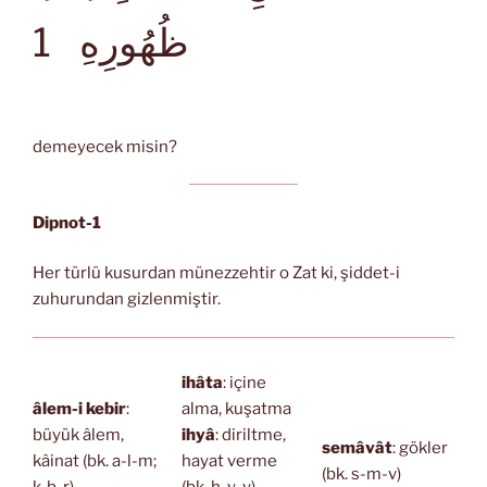
ظُهُورِهِ
1
demeyecek misin?
Dipnot-1
Her türlü kusurdan münezzehtir o Zat ki, şiddet-i
zuhurundan gizlenmiştir.
ihâta
: içine
âlem-i kebir
:
alma, kuşatma
büyük âlem,
ihyâ
: diriltme,
semâvât
: gökler
kâinat (bk. a-l-m;
hayat verme
(bk. s-m-v)