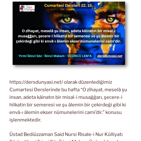
https://dersdunyasi.net/ olarak düzenlediğimiz
Cumartesi Derslerinde bu hafta “O zîhayat, meselâ şu
insan, adeta kâinatın bir misal-i musağğarı, şecere-i
hilkatin bir semeresi ve şu âlemin bir çekirdeği gibi ki
envâ-ı âlemin ekser nümunelerini cami’dir.” konusu
işlenmektedir.
Üstad Bediüzzaman Said Nursi Risale-i Nur Külliyatı