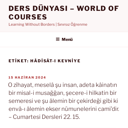
İçeriğe
DERS DÜNYASI – WORLD OF
geç
COURSES
Learning Without Borders | Sınırsız Öğrenme
Menü
ETIKET:
HÂDISÂT-I KEVNIYE
YAYIM
15 HAZIRAN 2024
TARIHI
O zîhayat, meselâ şu insan, adeta kâinatın
bir misal-i musağğarı, şecere-i hilkatin bir
semeresi ve şu âlemin bir çekirdeği gibi ki
envâ-ı âlemin ekser nümunelerini cami’dir.
– Cumartesi Dersleri 22. 15.