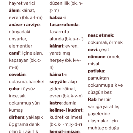
hayret verici
düzenlilik (bk. n-
âlem
: kâinat,
ẓ-m)
evren (bk. a-l-m)
kabza-i
anâsır-ı arziye
:
tasarrufunda
:
dünyadaki
tasarrufu
nesc etmek
:
unsurlar,
altında (bk. ṣ-r-f)
dokumak, örmek
elementler
kâinat
: evren,
nevi
: çeşit
cami’
: içine alan,
yaratılmış
nümune
: örnek,
kapsayan (bk. c-
herşey (bk. k-v-
misal
m-a)
n)
patiska
:
cevelân
:
kâinat-ı
pamuktan
dolaşma, hareket
seyyâle
: akıp
dokunmuş sık ve
çuha
: tüysüz
giden kâinat,
düzgün bez
ince, sık
evren (bk. k-v-n)
Rab
: herbir
dokunmuş yün
katre
: damla
varlığa yaratılış
kumaş
kelime-i kudret
:
gayelerine
dirhem
: yaklaşık
kudret kelimesi
ulaşmaları için
üç grama denk
(bk. k-l-m; ḳ-d-r)
muhtaç olduğu
olan bir ağırlık
kemâl-i mizan
: