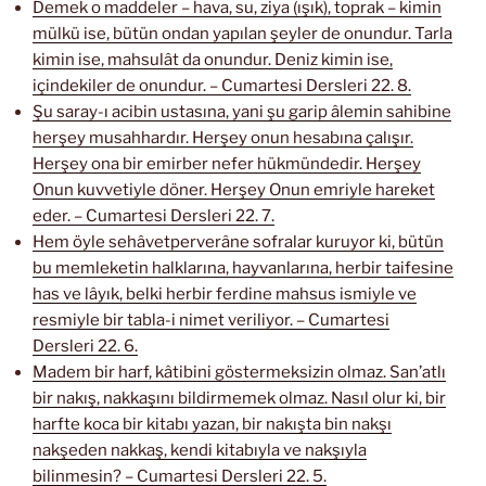
Demek o maddeler – hava, su, ziya (ışık), toprak – kimin
mülkü ise, bütün ondan yapılan şeyler de onundur. Tarla
kimin ise, mahsulât da onundur. Deniz kimin ise,
içindekiler de onundur. – Cumartesi Dersleri 22. 8.
Şu saray-ı acibin ustasına, yani şu garip âlemin sahibine
herşey musahhardır. Herşey onun hesabına çalışır.
Herşey ona bir emirber nefer hükmündedir. Herşey
Onun kuvvetiyle döner. Herşey Onun emriyle hareket
eder. – Cumartesi Dersleri 22. 7.
Hem öyle sehâvetperverâne sofralar kuruyor ki, bütün
bu memleketin halklarına, hayvanlarına, herbir taifesine
has ve lâyık, belki herbir ferdine mahsus ismiyle ve
resmiyle bir tabla-i nimet veriliyor. – Cumartesi
Dersleri 22. 6.
Madem bir harf, kâtibini göstermeksizin olmaz. San’atlı
bir nakış, nakkaşını bildirmemek olmaz. Nasıl olur ki, bir
harfte koca bir kitabı yazan, bir nakışta bin nakşı
nakşeden nakkaş, kendi kitabıyla ve nakşıyla
bilinmesin? – Cumartesi Dersleri 22. 5.