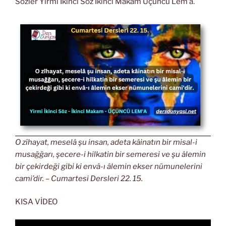
Sözler Yirmi İkinci Söz İkinci Makam Üçüncü Lem’a.
O zîhayat, meselâ şu insan, adeta kâinatın bir misal-i
musağğarı, şecere-i hilkatin bir semeresi ve şu âlemin
bir çekirdeği gibi ki envâ-ı âlemin ekser nümunelerini
cami’dir. – Cumartesi Dersleri 22. 15.
KISA VİDEO