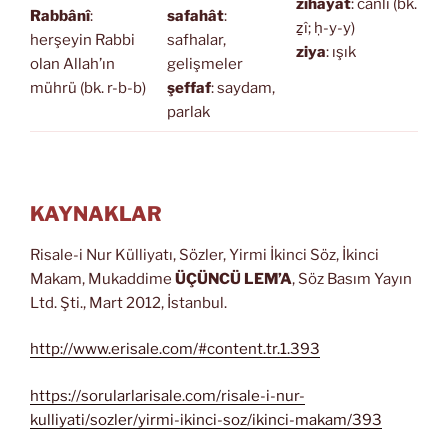
zîhayat
: canlı (bk.
Rabbânî
:
safahât
:
ẕî; ḥ-y-y)
herşeyin Rabbi
safhalar,
ziya
: ışık
olan Allah’ın
gelişmeler
mührü (bk. r-b-b)
şeffaf
: saydam,
parlak
KAYNAKLAR
Risale-i Nur Külliyatı, Sözler, Yirmi İkinci Söz, İkinci
Makam, Mukaddime
ÜÇÜNCÜ LEM’A
, Söz Basım Yayın
Ltd. Şti., Mart 2012, İstanbul.
http://www.erisale.com/#content.tr.1.393
https://sorularlarisale.com/risale-i-nur-
kulliyati/sozler/yirmi-ikinci-soz/ikinci-makam/393