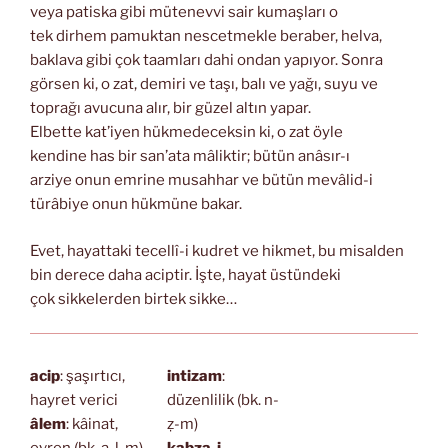
veya patiska gibi mütenevvi sair kumaşları o
tek dirhem pamuktan nescetmekle beraber, helva,
baklava gibi çok taamları dahi ondan yapıyor. Sonra
görsen ki, o zat, demiri ve taşı, balı ve yağı, suyu ve
toprağı avucuna alır, bir güzel altın yapar.
Elbette kat’iyen hükmedeceksin ki, o zat öyle
kendine has bir san’ata mâliktir; bütün anâsır-ı
arziye onun emrine musahhar ve bütün mevâlid-i
türâbiye onun hükmüne bakar.
Evet, hayattaki tecellî-i kudret ve hikmet, bu misalden
bin derece daha aciptir. İşte, hayat üstündeki
çok sikkelerden birtek sikke…
acip
: şaşırtıcı,
intizam
:
hayret verici
düzenlilik (bk. n-
âlem
: kâinat,
ẓ-m)
evren (bk. a-l-m)
kabza-i