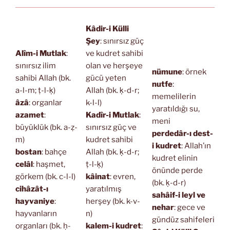
Kâdir-i Külli
Şey
: sınırsız güç
Alîm-i Mutlak
:
ve kudret sahibi
sınırsız ilim
olan ve herşeye
nümune
: örnek
sahibi Allah (bk.
gücü yeten
nutfe
:
a-l-m; ṭ-l-ḳ)
Allah (bk. ḳ-d-r;
memelilerin
âzâ
: organlar
k-l-l)
yaratıldığı su,
azamet
:
Kadîr-i Mutlak
:
meni
büyüklük (bk. a-ẓ-
sınırsız güç ve
perdedâr-ı dest-
m)
kudret sahibi
i kudret
: Allah’ın
bostan
: bahçe
Allah (bk. ḳ-d-r;
kudret elinin
celâl
: haşmet,
ṭ-l-ḳ)
önünde perde
görkem (bk. c-l-l)
kâinat
: evren,
(bk. ḳ-d-r)
cihâzât-ı
yaratılmış
sahâif-i leyl ve
hayvaniye
:
herşey (bk. k-v-
nehar
: gece ve
hayvanların
n)
gündüz sahifeleri
organları (bk. ḥ-
kalem-i kudret
: