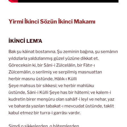
Yirmi İkinci Sözün İkinci Makamı
İKİNCİ LEM’A
Bak şu kâinat bostanına. Şu zeminin bağına, şu semânın
yıldızlarla yaldızlanmış güzel yüzüne dikkat et.
Göreceksin ki, bir Sâni-i Zülcelâlin, bir Fâtır-ı
Zülcemâlin, o serilmiş ve serpilmiş masnuattan
herbir masnu üstünde, Hâlık-ı Külli
Şeye mahsus bir sikkesi; ve herbir mahlûku
üstünde, Sâni-i Külli Şeye has bir hâtemi; ve kalem-i
kudretin birer menşûru olan sahâif-i leyl ve nehar, yaz
ve baharda yazılan tabakat-ı mevcudat üstünde, taklit
kabul etmez bir turra-i garrâsı vardır.
Şimdi o sikkelerden, o hâtemlerden,