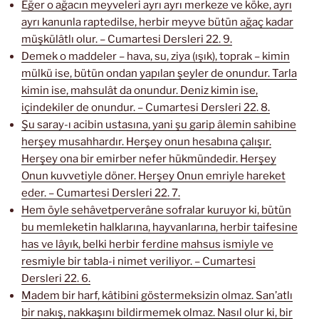
Eğer o ağacın meyveleri ayrı ayrı merkeze ve köke, ayrı
ayrı kanunla raptedilse, herbir meyve bütün ağaç kadar
müşkülâtlı olur. – Cumartesi Dersleri 22. 9.
Demek o maddeler – hava, su, ziya (ışık), toprak – kimin
mülkü ise, bütün ondan yapılan şeyler de onundur. Tarla
kimin ise, mahsulât da onundur. Deniz kimin ise,
içindekiler de onundur. – Cumartesi Dersleri 22. 8.
Şu saray-ı acibin ustasına, yani şu garip âlemin sahibine
herşey musahhardır. Herşey onun hesabına çalışır.
Herşey ona bir emirber nefer hükmündedir. Herşey
Onun kuvvetiyle döner. Herşey Onun emriyle hareket
eder. – Cumartesi Dersleri 22. 7.
Hem öyle sehâvetperverâne sofralar kuruyor ki, bütün
bu memleketin halklarına, hayvanlarına, herbir taifesine
has ve lâyık, belki herbir ferdine mahsus ismiyle ve
resmiyle bir tabla-i nimet veriliyor. – Cumartesi
Dersleri 22. 6.
Madem bir harf, kâtibini göstermeksizin olmaz. San’atlı
bir nakış, nakkaşını bildirmemek olmaz. Nasıl olur ki, bir