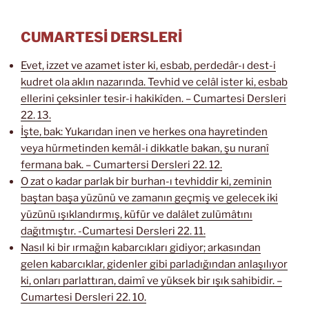
CUMARTESİ DERSLERİ
Evet, izzet ve azamet ister ki, esbab, perdedâr-ı dest-i
kudret ola aklın nazarında. Tevhid ve celâl ister ki, esbab
ellerini çeksinler tesir-i hakikîden. – Cumartesi Dersleri
22. 13.
İşte, bak: Yukarıdan inen ve herkes ona hayretinden
veya hürmetinden kemâl-i dikkatle bakan, şu nuranî
fermana bak. – Cumartersi Dersleri 22. 12.
O zat o kadar parlak bir burhan-ı tevhiddir ki, zeminin
baştan başa yüzünü ve zamanın geçmiş ve gelecek iki
yüzünü ışıklandırmış, küfür ve dalâlet zulümâtını
dağıtmıştır. -Cumartesi Dersleri 22. 11.
Nasıl ki bir ırmağın kabarcıkları gidiyor; arkasından
gelen kabarcıklar, gidenler gibi parladığından anlaşılıyor
ki, onları parlattıran, daimî ve yüksek bir ışık sahibidir. –
Cumartesi Dersleri 22. 10.