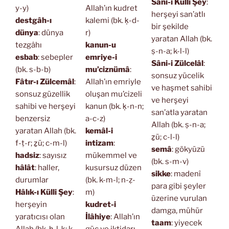
Sâni-i Külli Şey
:
y-y)
Allah’ın kudret
herşeyi san’atlı
destgâh-ı
kalemi (bk. ḳ-d-
bir şekilde
dünya
: dünya
r)
yaratan Allah (bk.
tezgâhı
kanun-u
ṣ-n-a; k-l-l)
esbab
: sebepler
emriye-i
Sâni-i Zülcelâl
:
(bk. s-b-b)
mu’ciznümâ
:
sonsuz yücelik
Fâtır-ı Zülcemâl
:
Allah’ın emriyle
ve haşmet sahibi
sonsuz güzellik
oluşan mu’cizeli
ve herşeyi
sahibi ve herşeyi
kanun (bk. ḳ-n-n;
san’atla yaratan
benzersiz
a-c-z)
Allah (bk. ṣ-n-a;
yaratan Allah (bk.
kemâl-i
ẕü; c-l-l)
f-ṭ-r; ẕü; c-m-l)
intizam
:
semâ
: gökyüzü
hadsiz
: sayısız
mükemmel ve
(bk. s-m-v)
hâlât
: haller,
kusursuz düzen
sikke
: madenî
durumlar
(bk. k-m-l; n-ẓ-
para gibi şeyler
Hâlık-ı Külli Şey
:
m)
üzerine vurulan
herşeyin
kudret-i
damga, mühür
yaratıcısı olan
İlâhiye
: Allah’ın
taam
: yiyecek