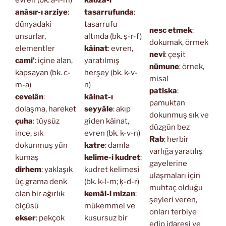
anâsır-ı arziye
:
tasarrufunda
:
dünyadaki
tasarrufu
nesc etmek
:
unsurlar,
altında (bk. ṣ-r-f)
dokumak, örmek
elementler
kâinat
: evren,
nevi
: çeşit
cami’
: içine alan,
yaratılmış
nümune
: örnek,
kapsayan (bk. c-
herşey (bk. k-v-
misal
m-a)
n)
patiska
:
cevelân
:
kâinat-ı
pamuktan
dolaşma, hareket
seyyâle
: akıp
dokunmuş sık ve
çuha
: tüysüz
giden kâinat,
düzgün bez
ince, sık
evren (bk. k-v-n)
Rab
: herbir
dokunmuş yün
katre
: damla
varlığa yaratılış
kumaş
kelime-i kudret
:
gayelerine
dirhem
: yaklaşık
kudret kelimesi
ulaşmaları için
üç grama denk
(bk. k-l-m; ḳ-d-r)
muhtaç olduğu
olan bir ağırlık
kemâl-i mizan
:
şeyleri veren,
ölçüsü
mükemmel ve
onları terbiye
ekser
: pekçok
kusursuz bir
edip idaresi ve