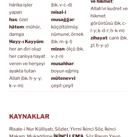
ve hikmet
:
hârika işler
(bk. v-c-d)
Allah’ın kudret ve
yapan
misal-i
hikmet
has
: özel
musağğar
:
görüntüsü (bk. c-
hâtem
: mühür,
küçültülmüş
l-y; ḳ-d-r; ḥ-k-m)
damga
nümune, örnek
zihayat
: canlı (bk.
Hayy-ı Kayyûm
:
(bk. m-s̱-l)
ẕî; ḥ-y-y)
her an diri olup
mizan
: ölçü (bk.
her canlıya hayat
v-z-n)
veren ve herşeyi
musahhar
:
ayakta tutan
boyun eğmiş
Allah (bk. ḥ-y-y;
mütenevvi
:
ḳ-v-m)
çeşit çeşit
KAYNAKLAR
Risale-i Nur Külliyatı, Sözler, Yirmi İkinci Söz, İkinci
Makam, Mukaddime
İKİNCİ LEM’A
, Söz Basım Yayın