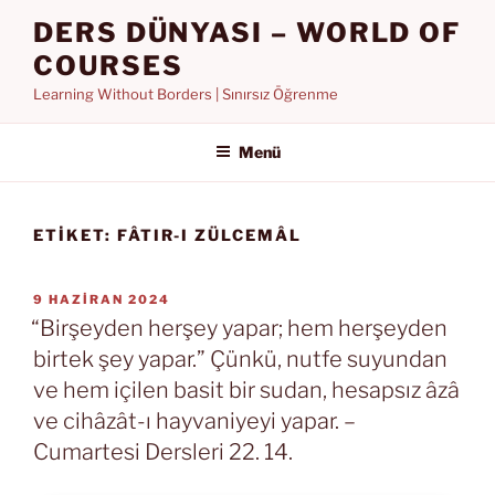
İçeriğe
DERS DÜNYASI – WORLD OF
geç
COURSES
Learning Without Borders | Sınırsız Öğrenme
Menü
ETIKET:
FÂTIR-I ZÜLCEMÂL
YAYIM
9 HAZIRAN 2024
TARIHI
“Birşeyden herşey yapar; hem herşeyden
birtek şey yapar.” Çünkü, nutfe suyundan
ve hem içilen basit bir sudan, hesapsız âzâ
ve cihâzât-ı hayvaniyeyi yapar. –
Cumartesi Dersleri 22. 14.