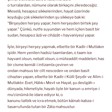
o turralardan, nümune olarak birkaçını zikredeceğiz.
Meselâ, hesapsız sikkelerinden, hayat üzerinde
koyduğu çok sikkelerinden şu sikkeye bak ki:
“Birşeyden herşey yapar; hem herşeyden birtek şey
yapar.” Çünkü, nutfe suyundan ve hem içilen basit bir
sudan, hesapsız âzâ ve cihâzât-ı hayvaniyeyi yapar.
İşte, birşeyi herşey yapmak, elbette bir Kadîr-i Mutlakın
işidir. Hem yenilen hadsiz taamlardan, o taam ise
hayvanî olsun, nebatî olsun, o müteaddit maddeleri, has
bir cisme kemâl-i intizamla çeviren ve
ondan mahsus bir cilt nesceden ve ondan basit
cihazları yapan, elbette bir Kadîr-i Külli Şeydir ve Alîm-i
Mutlaktır. Evet, Hâlık-ı Mevt ve Hayat, şu destgâh-ı
dünyada, hikmetiyle, hayatı öyle bir kanun-u emriye-i
mu’ciznümâ ile idare ediyor ki, o
kanunu tatbik ve icra etmek, bütün kâinatı kabza-i
tasarrufunda tutan bir Zâta mahsustur.