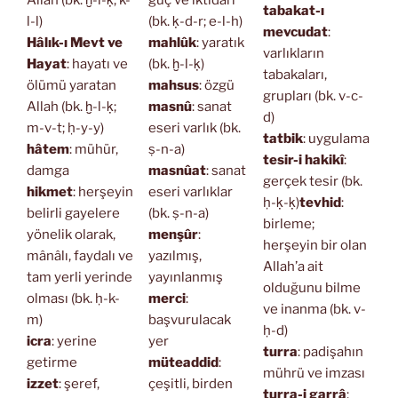
Allah (bk. ḫ-l-ḳ; k-
güç ve iktidarı
tabakat-ı
l-l)
(bk. ḳ-d-r; e-l-h)
mevcudat
:
Hâlık-ı Mevt ve
mahlûk
: yaratık
varlıkların
Hayat
: hayatı ve
(bk. ḫ-l-ḳ)
tabakaları,
ölümü yaratan
mahsus
: özgü
grupları (bk. v-c-
Allah (bk. ḫ-l-ḳ;
masnû
: sanat
d)
m-v-t; ḥ-y-y)
eseri varlık (bk.
tatbik
: uygulama
hâtem
: mühür,
ṣ-n-a)
tesir-i hakikî
:
damga
masnûat
: sanat
gerçek tesir (bk.
hikmet
: herşeyin
eseri varlıklar
ḥ-ḳ-ḳ)
tevhid
:
belirli gayelere
(bk. ṣ-n-a)
birleme;
yönelik olarak,
menşûr
:
herşeyin bir olan
mânâlı, faydalı ve
yazılmış,
Allah’a ait
tam yerli yerinde
yayınlanmış
olduğunu bilme
olması (bk. ḥ-k-
merci
:
ve inanma (bk. v-
m)
başvurulacak
ḥ-d)
icra
: yerine
yer
turra
: padişahın
getirme
müteaddid
:
mührü ve imzası
izzet
: şeref,
çeşitli, birden
turra-i garrâ
: