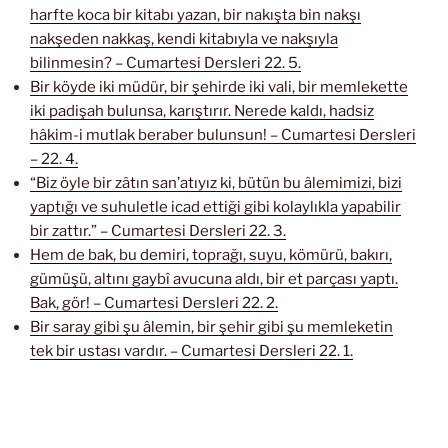
harfte koca bir kitabı yazan, bir nakışta bin nakşı
nakşeden nakkaş, kendi kitabıyla ve nakşıyla
bilinmesin? – Cumartesi Dersleri 22. 5.
Bir köyde iki müdür, bir şehirde iki vali, bir memlekette
iki padişah bulunsa, karıştırır. Nerede kaldı, hadsiz
hâkim-i mutlak beraber bulunsun! – Cumartesi Dersleri
– 22. 4.
“Biz öyle bir zâtın san’atıyız ki, bütün bu âlemimizi, bizi
yaptığı ve suhuletle icad ettiği gibi kolaylıkla yapabilir
bir zattır.” – Cumartesi Dersleri 22. 3.
Hem de bak, bu demiri, toprağı, suyu, kömürü, bakırı,
gümüşü, altını gaybî avucuna aldı, bir et parçası yaptı.
Bak, gör! – Cumartesi Dersleri 22. 2.
Bir saray gibi şu âlemin, bir şehir gibi şu memleketin
tek bir ustası vardır. – Cumartesi Dersleri 22. 1.