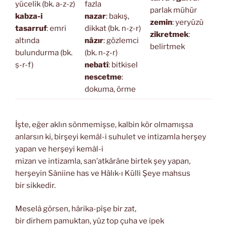
yücelik (bk. a-z-z)
fazla
parlak mühür
kabza-i
nazar
: bakış,
zemin
: yeryüzü
tasarruf
: emri
dikkat (bk. n-ẓ-r)
zikretmek
:
altında
nâzır
: gözlemci
belirtmek
bulundurma (bk.
(bk. n-ẓ-r)
ṣ-r-f)
nebatî
: bitkisel
nescetme
:
dokuma, örme
İşte, eğer aklın sönmemişse, kalbin kör olmamışsa
anlarsın ki, birşeyi kemâl-i suhulet ve intizamla herşey
yapan ve herşeyi kemâl-i
mizan ve intizamla, san’atkârâne birtek şey yapan,
herşeyin Sâniine has ve Hâlık-ı Külli Şeye mahsus
bir sikkedir.
Meselâ görsen, hârika-pîşe bir zat,
bir dirhem pamuktan, yüz top çuha ve ipek