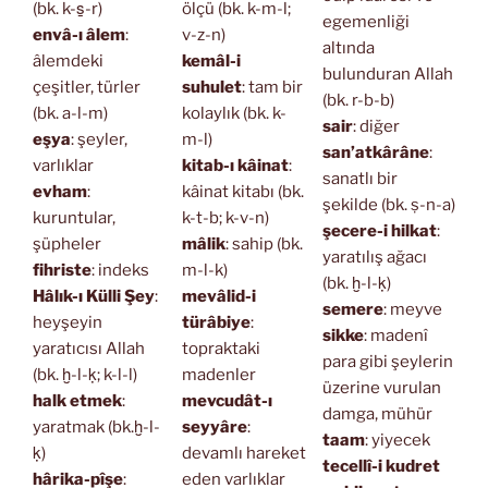
(bk. k-s̱-r)
ölçü (bk. k-m-l;
egemenliği
envâ-ı âlem
:
v-z-n)
altında
âlemdeki
kemâl-i
bulunduran Allah
çeşitler, türler
suhulet
: tam bir
(bk. r-b-b)
(bk. a-l-m)
kolaylık (bk. k-
sair
: diğer
eşya
: şeyler,
m-l)
san’atkârâne
:
varlıklar
kitab-ı kâinat
:
sanatlı bir
evham
:
kâinat kitabı (bk.
şekilde (bk. ṣ-n-a)
kuruntular,
k-t-b; k-v-n)
şecere-i hilkat
:
şüpheler
mâlik
: sahip (bk.
yaratılış ağacı
fihriste
: indeks
m-l-k)
(bk. ḫ-l-ḳ)
Hâlık-ı Külli Şey
:
mevâlid-i
semere
: meyve
heyşeyin
türâbiye
:
sikke
: madenî
yaratıcısı Allah
topraktaki
para gibi şeylerin
(bk. ḫ-l-ḳ; k-l-l)
madenler
üzerine vurulan
halk etmek
:
mevcudât-ı
damga, mühür
yaratmak (bk.ḫ-l-
seyyâre
:
taam
: yiyecek
ḳ)
devamlı hareket
tecellî-i kudret
hârika-pîşe
:
eden varlıklar