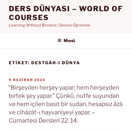
İçeriğe
DERS DÜNYASI – WORLD OF
geç
COURSES
Learning Without Borders | Sınırsız Öğrenme
Menü
ETIKET:
DESTGÂH-I DÜNYA
YAYIM
9 HAZIRAN 2024
TARIHI
“Birşeyden herşey yapar; hem herşeyden
birtek şey yapar.” Çünkü, nutfe suyundan
ve hem içilen basit bir sudan, hesapsız âzâ
ve cihâzât-ı hayvaniyeyi yapar. –
Cumartesi Dersleri 22. 14.