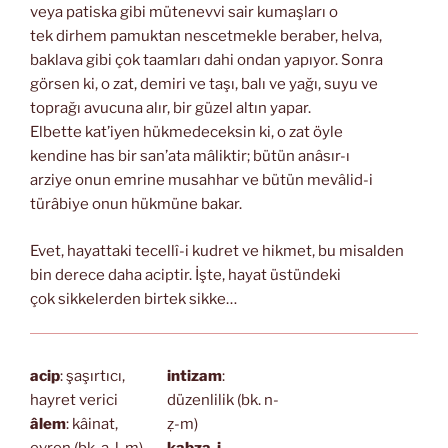
veya patiska gibi mütenevvi sair kumaşları o
tek dirhem pamuktan nescetmekle beraber, helva,
baklava gibi çok taamları dahi ondan yapıyor. Sonra
görsen ki, o zat, demiri ve taşı, balı ve yağı, suyu ve
toprağı avucuna alır, bir güzel altın yapar.
Elbette kat’iyen hükmedeceksin ki, o zat öyle
kendine has bir san’ata mâliktir; bütün anâsır-ı
arziye onun emrine musahhar ve bütün mevâlid-i
türâbiye onun hükmüne bakar.
Evet, hayattaki tecellî-i kudret ve hikmet, bu misalden
bin derece daha aciptir. İşte, hayat üstündeki
çok sikkelerden birtek sikke…
acip
: şaşırtıcı,
intizam
:
hayret verici
düzenlilik (bk. n-
âlem
: kâinat,
ẓ-m)
evren (bk. a-l-m)
kabza-i