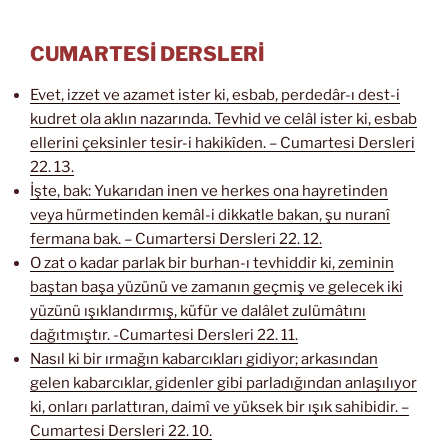
CUMARTESİ DERSLERİ
Evet, izzet ve azamet ister ki, esbab, perdedâr-ı dest-i
kudret ola aklın nazarında. Tevhid ve celâl ister ki, esbab
ellerini çeksinler tesir-i hakikîden. – Cumartesi Dersleri
22. 13.
İşte, bak: Yukarıdan inen ve herkes ona hayretinden
veya hürmetinden kemâl-i dikkatle bakan, şu nuranî
fermana bak. – Cumartersi Dersleri 22. 12.
O zat o kadar parlak bir burhan-ı tevhiddir ki, zeminin
baştan başa yüzünü ve zamanın geçmiş ve gelecek iki
yüzünü ışıklandırmış, küfür ve dalâlet zulümâtını
dağıtmıştır. -Cumartesi Dersleri 22. 11.
Nasıl ki bir ırmağın kabarcıkları gidiyor; arkasından
gelen kabarcıklar, gidenler gibi parladığından anlaşılıyor
ki, onları parlattıran, daimî ve yüksek bir ışık sahibidir. –
Cumartesi Dersleri 22. 10.