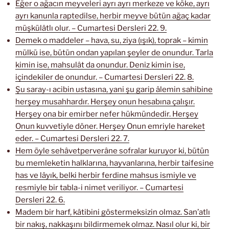
Eğer o ağacın meyveleri ayrı ayrı merkeze ve köke, ayrı
ayrı kanunla raptedilse, herbir meyve bütün ağaç kadar
müşkülâtlı olur. – Cumartesi Dersleri 22. 9.
Demek o maddeler – hava, su, ziya (ışık), toprak – kimin
mülkü ise, bütün ondan yapılan şeyler de onundur. Tarla
kimin ise, mahsulât da onundur. Deniz kimin ise,
içindekiler de onundur. – Cumartesi Dersleri 22. 8.
Şu saray-ı acibin ustasına, yani şu garip âlemin sahibine
herşey musahhardır. Herşey onun hesabına çalışır.
Herşey ona bir emirber nefer hükmündedir. Herşey
Onun kuvvetiyle döner. Herşey Onun emriyle hareket
eder. – Cumartesi Dersleri 22. 7.
Hem öyle sehâvetperverâne sofralar kuruyor ki, bütün
bu memleketin halklarına, hayvanlarına, herbir taifesine
has ve lâyık, belki herbir ferdine mahsus ismiyle ve
resmiyle bir tabla-i nimet veriliyor. – Cumartesi
Dersleri 22. 6.
Madem bir harf, kâtibini göstermeksizin olmaz. San’atlı
bir nakış, nakkaşını bildirmemek olmaz. Nasıl olur ki, bir