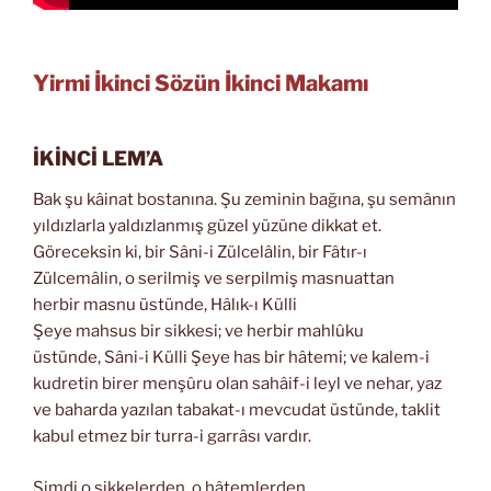
Yirmi İkinci Sözün İkinci Makamı
İKİNCİ LEM’A
Bak şu kâinat bostanına. Şu zeminin bağına, şu semânın
yıldızlarla yaldızlanmış güzel yüzüne dikkat et.
Göreceksin ki, bir Sâni-i Zülcelâlin, bir Fâtır-ı
Zülcemâlin, o serilmiş ve serpilmiş masnuattan
herbir masnu üstünde, Hâlık-ı Külli
Şeye mahsus bir sikkesi; ve herbir mahlûku
üstünde, Sâni-i Külli Şeye has bir hâtemi; ve kalem-i
kudretin birer menşûru olan sahâif-i leyl ve nehar, yaz
ve baharda yazılan tabakat-ı mevcudat üstünde, taklit
kabul etmez bir turra-i garrâsı vardır.
Şimdi o sikkelerden, o hâtemlerden,