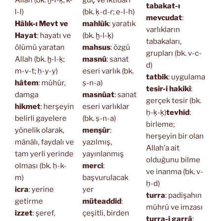
Allah (bk. ḫ-l-ḳ; k-
güç ve iktidarı
tabakat-ı
l-l)
(bk. ḳ-d-r; e-l-h)
mevcudat
:
Hâlık-ı Mevt ve
mahlûk
: yaratık
varlıkların
Hayat
: hayatı ve
(bk. ḫ-l-ḳ)
tabakaları,
ölümü yaratan
mahsus
: özgü
grupları (bk. v-c-
Allah (bk. ḫ-l-ḳ;
masnû
: sanat
d)
m-v-t; ḥ-y-y)
eseri varlık (bk.
tatbik
: uygulama
hâtem
: mühür,
ṣ-n-a)
tesir-i hakikî
:
damga
masnûat
: sanat
gerçek tesir (bk.
hikmet
: herşeyin
eseri varlıklar
ḥ-ḳ-ḳ)
tevhid
:
belirli gayelere
(bk. ṣ-n-a)
birleme;
yönelik olarak,
menşûr
:
herşeyin bir olan
mânâlı, faydalı ve
yazılmış,
Allah’a ait
tam yerli yerinde
yayınlanmış
olduğunu bilme
olması (bk. ḥ-k-
merci
:
ve inanma (bk. v-
m)
başvurulacak
ḥ-d)
icra
: yerine
yer
turra
: padişahın
getirme
müteaddid
:
mührü ve imzası
izzet
: şeref,
çeşitli, birden
turra-i garrâ
: