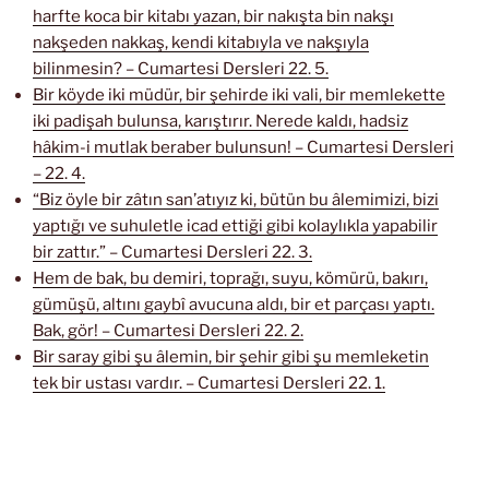
harfte koca bir kitabı yazan, bir nakışta bin nakşı
nakşeden nakkaş, kendi kitabıyla ve nakşıyla
bilinmesin? – Cumartesi Dersleri 22. 5.
Bir köyde iki müdür, bir şehirde iki vali, bir memlekette
iki padişah bulunsa, karıştırır. Nerede kaldı, hadsiz
hâkim-i mutlak beraber bulunsun! – Cumartesi Dersleri
– 22. 4.
“Biz öyle bir zâtın san’atıyız ki, bütün bu âlemimizi, bizi
yaptığı ve suhuletle icad ettiği gibi kolaylıkla yapabilir
bir zattır.” – Cumartesi Dersleri 22. 3.
Hem de bak, bu demiri, toprağı, suyu, kömürü, bakırı,
gümüşü, altını gaybî avucuna aldı, bir et parçası yaptı.
Bak, gör! – Cumartesi Dersleri 22. 2.
Bir saray gibi şu âlemin, bir şehir gibi şu memleketin
tek bir ustası vardır. – Cumartesi Dersleri 22. 1.