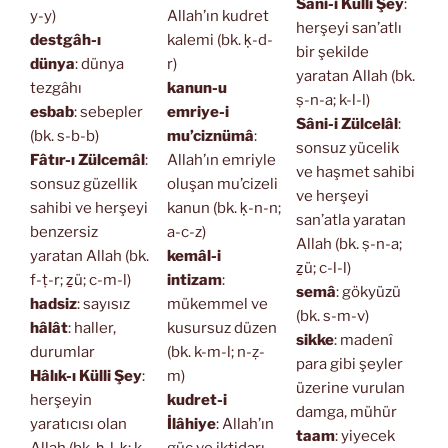
Sâni-i Külli Şey
:
y-y)
Allah’ın kudret
herşeyi san’atlı
destgâh-ı
kalemi (bk. ḳ-d-
bir şekilde
dünya
: dünya
r)
yaratan Allah (bk.
tezgâhı
kanun-u
ṣ-n-a; k-l-l)
esbab
: sebepler
emriye-i
Sâni-i Zülcelâl
:
(bk. s-b-b)
mu’ciznümâ
:
sonsuz yücelik
Fâtır-ı Zülcemâl
:
Allah’ın emriyle
ve haşmet sahibi
sonsuz güzellik
oluşan mu’cizeli
ve herşeyi
sahibi ve herşeyi
kanun (bk. ḳ-n-n;
san’atla yaratan
benzersiz
a-c-z)
Allah (bk. ṣ-n-a;
yaratan Allah (bk.
kemâl-i
ẕü; c-l-l)
f-ṭ-r; ẕü; c-m-l)
intizam
:
semâ
: gökyüzü
hadsiz
: sayısız
mükemmel ve
(bk. s-m-v)
hâlât
: haller,
kusursuz düzen
sikke
: madenî
durumlar
(bk. k-m-l; n-ẓ-
para gibi şeyler
Hâlık-ı Külli Şey
:
m)
üzerine vurulan
herşeyin
kudret-i
damga, mühür
yaratıcısı olan
İlâhiye
: Allah’ın
taam
: yiyecek