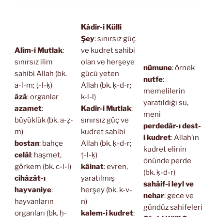
Kâdir-i Külli
Şey
: sınırsız güç
Alîm-i Mutlak
:
ve kudret sahibi
sınırsız ilim
olan ve herşeye
nümune
: örnek
sahibi Allah (bk.
gücü yeten
nutfe
:
a-l-m; ṭ-l-ḳ)
Allah (bk. ḳ-d-r;
memelilerin
âzâ
: organlar
k-l-l)
yaratıldığı su,
azamet
:
Kadîr-i Mutlak
:
meni
büyüklük (bk. a-ẓ-
sınırsız güç ve
perdedâr-ı dest-
m)
kudret sahibi
i kudret
: Allah’ın
bostan
: bahçe
Allah (bk. ḳ-d-r;
kudret elinin
celâl
: haşmet,
ṭ-l-ḳ)
önünde perde
görkem (bk. c-l-l)
kâinat
: evren,
(bk. ḳ-d-r)
cihâzât-ı
yaratılmış
sahâif-i leyl ve
hayvaniye
:
herşey (bk. k-v-
nehar
: gece ve
hayvanların
n)
gündüz sahifeleri
organları (bk. ḥ-
kalem-i kudret
: