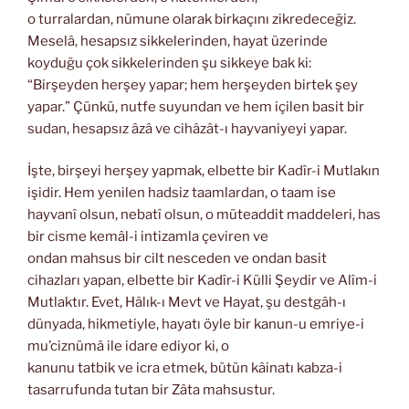
o turralardan, nümune olarak birkaçını zikredeceğiz.
Meselâ, hesapsız sikkelerinden, hayat üzerinde
koyduğu çok sikkelerinden şu sikkeye bak ki:
“Birşeyden herşey yapar; hem herşeyden birtek şey
yapar.” Çünkü, nutfe suyundan ve hem içilen basit bir
sudan, hesapsız âzâ ve cihâzât-ı hayvaniyeyi yapar.
İşte, birşeyi herşey yapmak, elbette bir Kadîr-i Mutlakın
işidir. Hem yenilen hadsiz taamlardan, o taam ise
hayvanî olsun, nebatî olsun, o müteaddit maddeleri, has
bir cisme kemâl-i intizamla çeviren ve
ondan mahsus bir cilt nesceden ve ondan basit
cihazları yapan, elbette bir Kadîr-i Külli Şeydir ve Alîm-i
Mutlaktır. Evet, Hâlık-ı Mevt ve Hayat, şu destgâh-ı
dünyada, hikmetiyle, hayatı öyle bir kanun-u emriye-i
mu’ciznümâ ile idare ediyor ki, o
kanunu tatbik ve icra etmek, bütün kâinatı kabza-i
tasarrufunda tutan bir Zâta mahsustur.