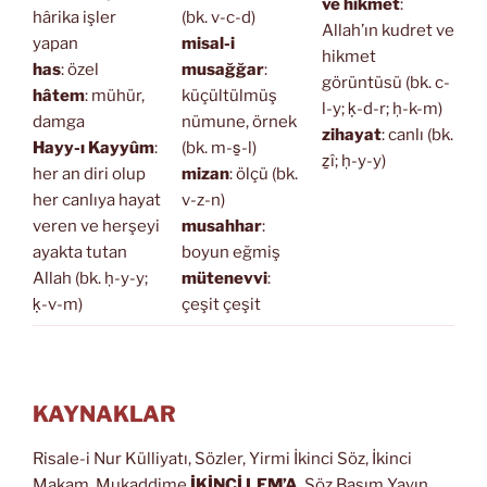
ve hikmet
:
hârika işler
(bk. v-c-d)
Allah’ın kudret ve
yapan
misal-i
hikmet
has
: özel
musağğar
:
görüntüsü (bk. c-
hâtem
: mühür,
küçültülmüş
l-y; ḳ-d-r; ḥ-k-m)
damga
nümune, örnek
zihayat
: canlı (bk.
Hayy-ı Kayyûm
:
(bk. m-s̱-l)
ẕî; ḥ-y-y)
her an diri olup
mizan
: ölçü (bk.
her canlıya hayat
v-z-n)
veren ve herşeyi
musahhar
:
ayakta tutan
boyun eğmiş
Allah (bk. ḥ-y-y;
mütenevvi
:
ḳ-v-m)
çeşit çeşit
KAYNAKLAR
Risale-i Nur Külliyatı, Sözler, Yirmi İkinci Söz, İkinci
Makam, Mukaddime
İKİNCİ LEM’A
, Söz Basım Yayın