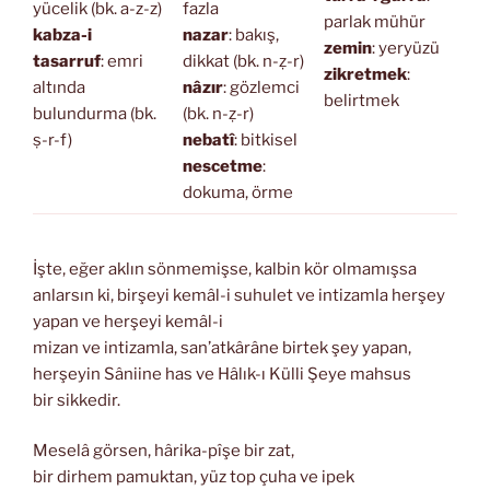
yücelik (bk. a-z-z)
fazla
parlak mühür
kabza-i
nazar
: bakış,
zemin
: yeryüzü
tasarruf
: emri
dikkat (bk. n-ẓ-r)
zikretmek
:
altında
nâzır
: gözlemci
belirtmek
bulundurma (bk.
(bk. n-ẓ-r)
ṣ-r-f)
nebatî
: bitkisel
nescetme
:
dokuma, örme
İşte, eğer aklın sönmemişse, kalbin kör olmamışsa
anlarsın ki, birşeyi kemâl-i suhulet ve intizamla herşey
yapan ve herşeyi kemâl-i
mizan ve intizamla, san’atkârâne birtek şey yapan,
herşeyin Sâniine has ve Hâlık-ı Külli Şeye mahsus
bir sikkedir.
Meselâ görsen, hârika-pîşe bir zat,
bir dirhem pamuktan, yüz top çuha ve ipek