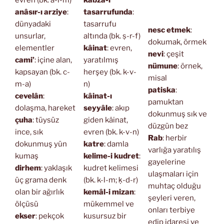
anâsır-ı arziye
:
tasarrufunda
:
dünyadaki
tasarrufu
nesc etmek
:
unsurlar,
altında (bk. ṣ-r-f)
dokumak, örmek
elementler
kâinat
: evren,
nevi
: çeşit
cami’
: içine alan,
yaratılmış
nümune
: örnek,
kapsayan (bk. c-
herşey (bk. k-v-
misal
m-a)
n)
patiska
:
cevelân
:
kâinat-ı
pamuktan
dolaşma, hareket
seyyâle
: akıp
dokunmuş sık ve
çuha
: tüysüz
giden kâinat,
düzgün bez
ince, sık
evren (bk. k-v-n)
Rab
: herbir
dokunmuş yün
katre
: damla
varlığa yaratılış
kumaş
kelime-i kudret
:
gayelerine
dirhem
: yaklaşık
kudret kelimesi
ulaşmaları için
üç grama denk
(bk. k-l-m; ḳ-d-r)
muhtaç olduğu
olan bir ağırlık
kemâl-i mizan
:
şeyleri veren,
ölçüsü
mükemmel ve
onları terbiye
ekser
: pekçok
kusursuz bir
edip idaresi ve