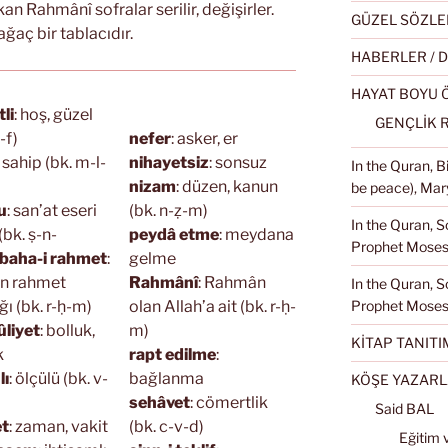
n Rahmânî sofralar serilir, değişirler.
GÜZEL SÖZLE
ağaç bir tablacıdır.
HABERLER / 
HAYAT BOYU
tli
: hoş, güzel
GENÇLİK 
ṭ-f)
nefer
: asker, er
: sahip (bk. m-l-
nihayetsiz
: sonsuz
In the Quran, 
nizam
: düzen, kanun
be peace), Mary
u
: san’at eseri
(bk. n-ẓ-m)
In the Quran, S
(bk. ṣ-n-
peydâ etme
: meydana
Prophet Moses 
baha-i rahmet
:
gelme
ın rahmet
Rahmânî
: Rahmân
In the Quran, S
Prophet Moses
ı (bk. r-ḥ-m)
olan Allah’a ait (bk. r-ḥ-
liyet
: bolluk,
m)
KİTAP TANITI
k
rapt edilme
:
lı
: ölçülü (bk. v-
bağlanma
KÖŞE YAZARL
sehâvet
: cömertlik
Said BAL
t
: zaman, vakit
(bk. c-v-d)
Eğitim 