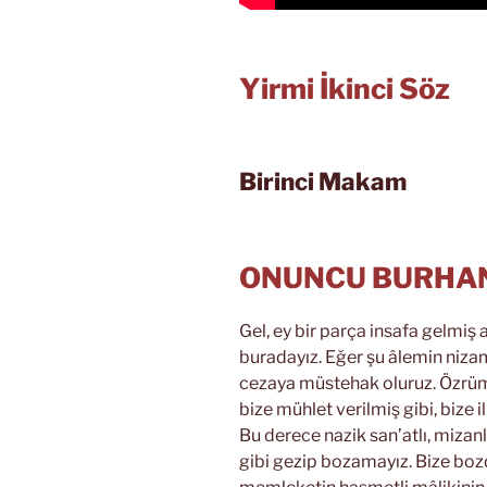
Yirmi İkinci Söz
Birinci Makam
ONUNCU BURHA
Gel, ey bir parça insafa gelmi
buradayız. Eğer şu âlemin niza
cezaya müstehak oluruz. Özrümü
bize mühlet verilmiş gibi, bize i
Bu derece nazik san’atlı, mizanlı
gibi gezip bozamayız. Bize boz