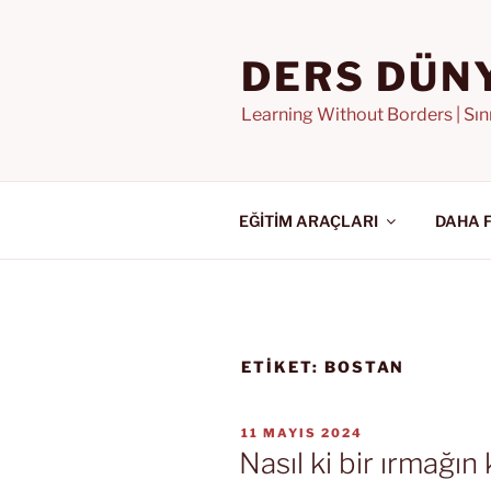
İçeriğe
geç
DERS DÜN
Learning Without Borders | Sı
EĞİTİM ARAÇLARI
DAHA 
ETIKET:
BOSTAN
YAYIM
11 MAYIS 2024
TARIHI
Nasıl ki bir ırmağın 