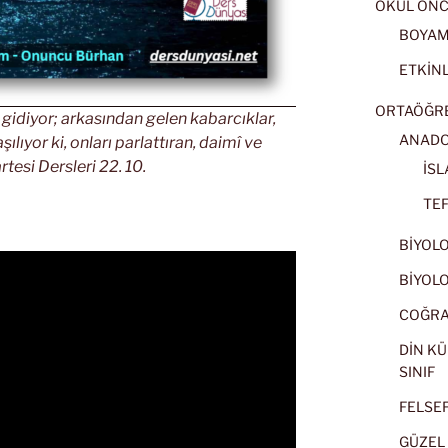
OKUL ÖNC
BOYA
ETKİNL
ORTAÖĞRET
ı gidiyor; arkasından gelen kabarcıklar,
ANADOL
ılıyor ki, onları parlattıran, daimî ve
rtesi Dersleri 22. 10.
İSL
TEF
BİYOLOJ
BİYOLOJ
COĞRAF
DİN KÜ
SINIF
FELSEFE
GÜZEL 