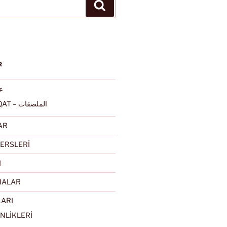
Ara
R
عرب
ALMULSAQAT – الملصقات
AR
ERSLERİ
I
MALAR
LARI
NLİKLERİ