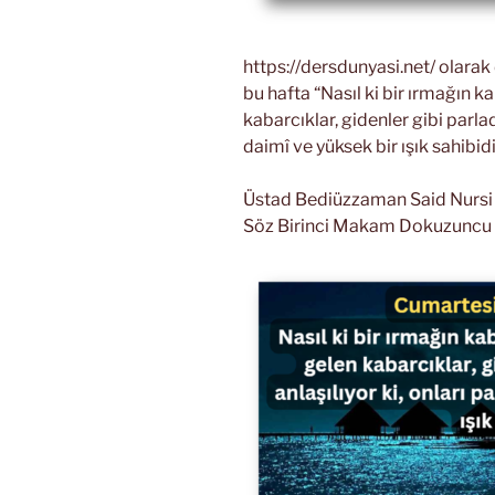
https://dersdunyasi.net/ olara
bu hafta “Nasıl ki bir ırmağın k
kabarcıklar, gidenler gibi parlad
daimî ve yüksek bir ışık sahibid
Üstad Bediüzzaman Said Nursi Ri
Söz Birinci Makam Dokuzuncu 