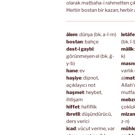
olarak matbaha-i rahmetten çıka
Herbir bostan bir kazan, herbir 
âlem
: dünya (bk. a-l-m)
letâfe
bostan
: bahçe
(bk. l-
dest-i gaybî
:
mâlik
görünmeyen el (bk. ğ-
k)
y-b)
masn
hane
: ev
varlık 
haşiye
: dipnot,
a)
mat
açıklayıcı not
Allah’
haşmet
: heybet,
mutfağ
ihtişam
mebzû
hiffet
: hafiflik
çoklu
ibretli
: düşündürücü,
mizan
ders verici
z-n)
icad
: vücut verme, var
mühle