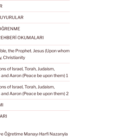
R
DUYURULAR
 ÖĞRENME
REHBERİ OKUMALARI
Bible, the Prophet. Jesus (Upon whom
, Christianity
ons of Israel, Torah, Judaism,
and Aaron (Peace be upon them) 1
ons of Israel, Torah, Judaism,
 and Aaron (Peace be upon them) 2
MI
ARI
ve Öğretime Manayı Harfi Nazarıyla