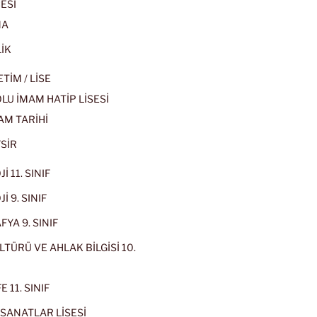
ESİ
MA
İK
İM / LİSE
U İMAM HATİP LİSESİ
AM TARİHİ
SİR
İ 11. SINIF
İ 9. SINIF
YA 9. SINIF
LTÜRÜ VE AHLAK BİLGİSİ 10.
 11. SINIF
SANATLAR LİSESİ