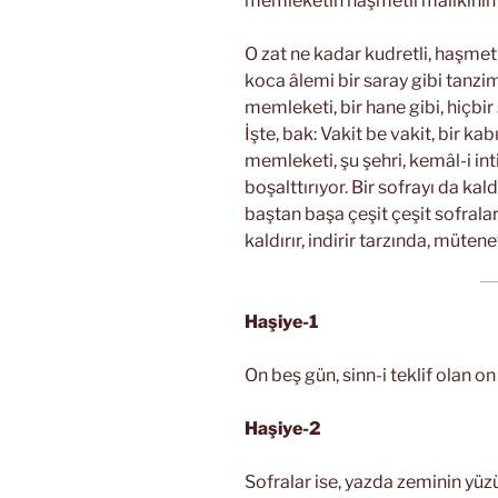
memleketin haşmetli mâlikinin e
O zat ne kadar kudretli, haşmetl
koca âlemi bir saray gibi tanzim
memleketi, bir hane gibi, hiçbi
İşte, bak: Vakit be vakit, bir ka
memleketi, şu şehri, kemâl-i i
boşalttırıyor. Bir sofrayı da ka
baştan başa çeşit çeşit sofrala
kaldırır, indirir tarzında, müten
Haşiye-1
On beş gün, sinn-i teklif olan on
Haşiye-2
Sofralar ise, yazda zeminin yüzün