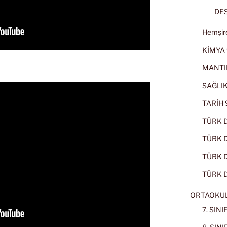
DES
Hemşire
KİMYA 
MANTI
SAĞLIK
TARİH 9
TÜRK D
TÜRK Dİ
TÜRK Dİ
TÜRK D
ORTAOKU
7. SIN