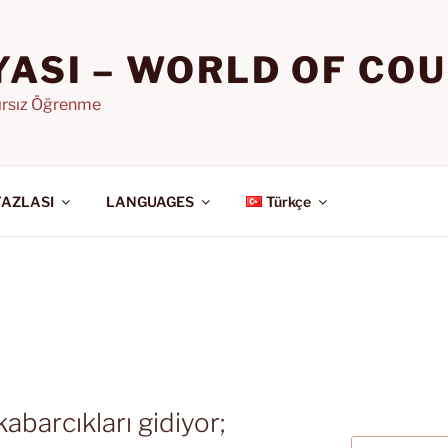
YASI – WORLD OF CO
nırsız Öğrenme
FAZLASI
LANGUAGES
Türkçe
kabarcıkları gidiyor;
Ara: