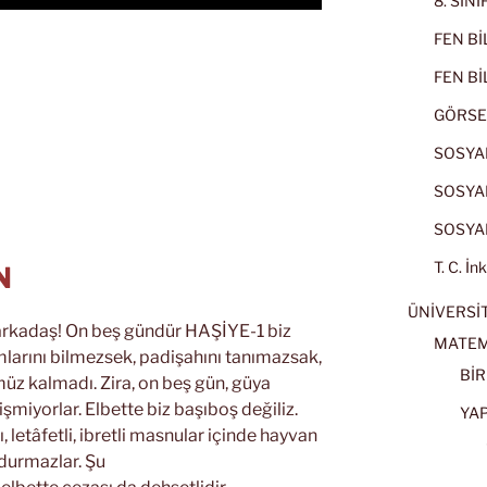
8. SIN
FEN BİL
FEN BİL
GÖRSE
SOSYAL
SOSYAL
SOSYAL
T. C. İn
N
ÜNİVERSİT
ş arkadaş! On beş gündür HAŞİYE-1 biz
MATEM
mlarını bilmezsek, padişahını tanımazsak,
BİR
z kalmadı. Zira, on beş gün, güya
lişmiyorlar. Elbette biz başıboş değiliz.
YA
, letâfetli, ibretli masnular içinde hayvan
durmazlar. Şu