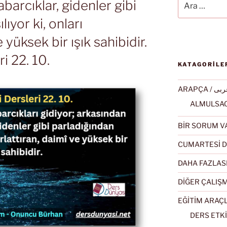
barcıklar, gidenler gibi
lıyor ki, onları
 yüksek bir ışık sahibidir.
i 22. 10.
KATAGORİLE
ARAPÇA / ى
BİR SORUM V
CUMARTESİ D
DAHA FAZLAS
DİĞER ÇALIŞ
EĞİTİM ARAÇ
DERS ETKİ