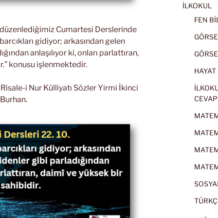
İLKOKUL
FEN BİL
k düzenlediğimiz Cumartesi Derslerinde
GÖRSEL
abarcıkları gidiyor; arkasından gelen
ığından anlaşılıyor ki, onları parlattıran,
GÖRSEL
ir.” konusu işlenmektedir.
HAYAT B
sale-i Nur Külliyatı Sözler Yirmi İkinci
İLKOKU
CEVAP
Burhan.
MATEMA
MATEMA
MATEMA
MATEMA
SOSYAL
TÜRKÇE