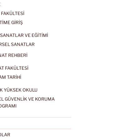
E
 FAKÜLTESİ
TİME GİRİŞ
SANATLAR VE EĞİTİMİ
RSEL SANATLAR
NAT REHBERİ
AT FAKÜLTESİ
AM TARİHİ
K YÜKSEK OKULU
EL GÜVENLİK VE KORUMA
OGRAMI
EOLAR