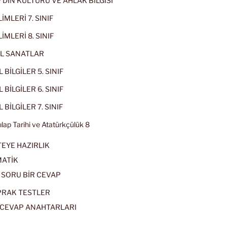
IF DİN KÜLTÜRÜ VE AHLAK BİLGİSİ
İMLERİ 7. SINIF
İMLERİ 8. SINIF
L SANATLAR
 BİLGİLER 5. SINIF
 BİLGİLER 6. SINIF
 BİLGİLER 7. SINIF
kılap Tarihi ve Atatürkçülük 8
EYE HAZIRLIK
ATİK
 SORU BİR CEVAP
PRAK TESTLER
CEVAP ANAHTARLARI