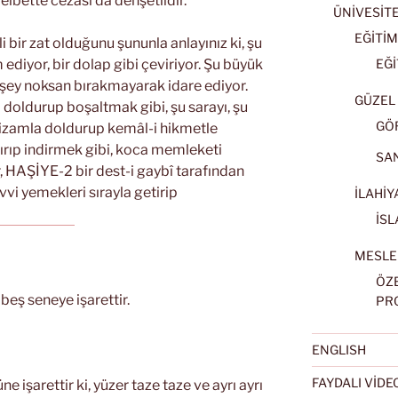
lbette cezası da dehşetlidir.
ÜNİVESİT
EĞİTİM
i bir zat olduğunu şununla anlayınız ki, şu
EĞİ
 ediyor, bir dolap gibi çeviriyor. Şu büyük
r şey noksan bırakmayarak idare ediyor.
GÜZEL 
bı doldurup boşaltmak gibi, şu sarayı, şu
GÖ
ntizamla doldurup kemâl-i hikmetle
ldırıp indirmek gibi, koca memleketi
SA
r, HAŞİYE-2 bir dest-i gaybî tarafından
evvi yemekleri sırayla getirip
İLAHİY
İSL
MESLE
ÖZ
 beş seneye işarettir.
PR
ENGLISH
FAYDALI VİD
e işarettir ki, yüzer taze taze ve ayrı ayrı