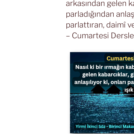
arkasından gelen ka
parladığından anlaşı
parlattıran, daimî ve
– Cumartesi Dersler