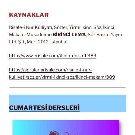
KAYNAKLAR
Risale-i Nur Külliyatı, Sözler, Yirmi İkinci Söz, İkinci
Makam, Mukaddime
BİRİNCİ LEM’A
, Söz Basım Yayın
Ltd. Şti., Mart 2012, İstanbul.
http://www.erisale.com/#content.tr.1.389
https://sorularlarisale.com/risale-i-nur-
kulliyati/sozler/yirmi-ikinci-soz/ikinci-makam/389
CUMARTESİ DERSLERİ