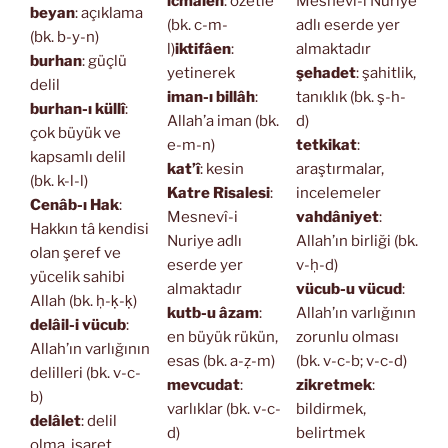
icmâlen
: özetle
Mesnevî-i Nuriye
beyan
: açıklama
(bk. c-m-
adlı eserde yer
(bk. b-y-n)
l)
iktifâen
:
almaktadır
burhan
: güçlü
yetinerek
şehadet
: şahitlik,
delil
iman-ı billâh
:
tanıklık (bk. ş-h-
burhan-ı küllî
:
Allah’a iman (bk.
d)
çok büyük ve
e-m-n)
tetkikat
:
kapsamlı delil
kat’î
: kesin
araştırmalar,
(bk. k-l-l)
Katre Risalesi
:
incelemeler
Cenâb-ı Hak
:
Mesnevî-i
vahdâniyet
:
Hakkın tâ kendisi
Nuriye adlı
Allah’ın birliği (bk.
olan şeref ve
eserde yer
v-ḥ-d)
yücelik sahibi
almaktadır
vücub-u vücud
:
Allah (bk. ḥ-ḳ-ḳ)
kutb-u âzam
:
Allah’ın varlığının
delâil-i vücub
:
en büyük rükün,
zorunlu olması
Allah’ın varlığının
esas (bk. a-ẓ-m)
(bk. v-c-b; v-c-d)
delilleri (bk. v-c-
mevcudat
:
zikretmek
:
b)
varlıklar (bk. v-c-
bildirmek,
delâlet
: delil
d)
belirtmek
olma, işaret