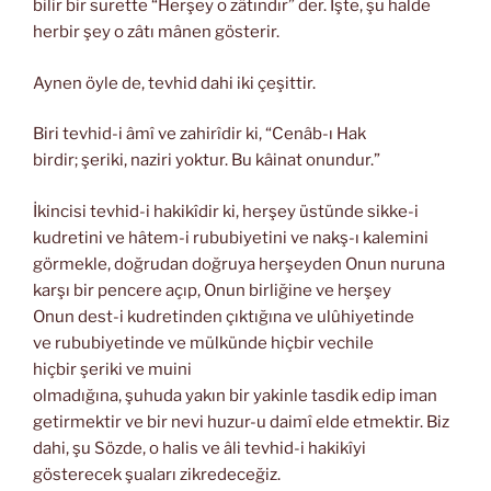
bilir bir surette “Herşey o zâtındır” der. İşte, şu halde
herbir şey o zâtı mânen gösterir.
Aynen öyle de, tevhid dahi iki çeşittir.
Biri tevhid-i âmî ve zahirîdir ki, “Cenâb-ı Hak
birdir; şeriki, naziri yoktur. Bu kâinat onundur.”
İkincisi tevhid-i hakikîdir ki, herşey üstünde sikke-i
kudretini ve hâtem-i rububiyetini ve nakş-ı kalemini
görmekle, doğrudan doğruya herşeyden Onun nuruna
karşı bir pencere açıp, Onun birliğine ve herşey
Onun dest-i kudretinden çıktığına ve ulûhiyetinde
ve rububiyetinde ve mülkünde hiçbir vechile
hiçbir şeriki ve muini
olmadığına, şuhuda yakın bir yakinle tasdik edip iman
getirmektir ve bir nevi huzur-u daimî elde etmektir. Biz
dahi, şu Sözde, o halis ve âli tevhid-i hakikîyi
gösterecek şuaları zikredeceğiz.