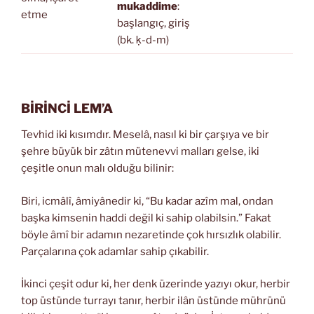
mukaddime
:
etme
başlangıç, giriş
(bk. ḳ-d-m)
BİRİNCİ LEM’A
Tevhid iki kısımdır. Meselâ, nasıl ki bir çarşıya ve bir
şehre büyük bir zâtın mütenevvi malları gelse, iki
çeşitle onun malı olduğu bilinir:
Biri, icmâlî, âmiyânedir ki, “Bu kadar azîm mal, ondan
başka kimsenin haddi değil ki sahip olabilsin.” Fakat
böyle âmî bir adamın nezaretinde çok hırsızlık olabilir.
Parçalarına çok adamlar sahip çıkabilir.
İkinci çeşit odur ki, her denk üzerinde yazıyı okur, herbir
top üstünde turrayı tanır, herbir ilân üstünde mührünü