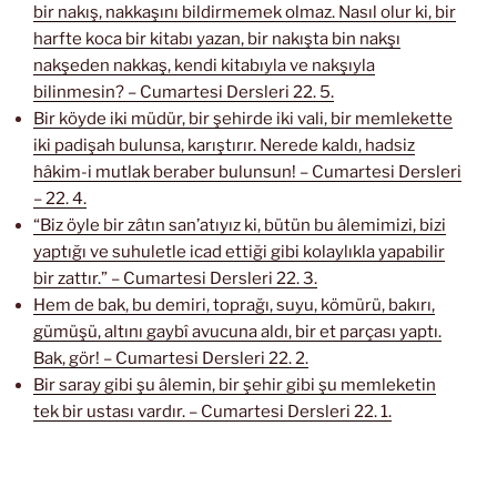
bir nakış, nakkaşını bildirmemek olmaz. Nasıl olur ki, bir
harfte koca bir kitabı yazan, bir nakışta bin nakşı
nakşeden nakkaş, kendi kitabıyla ve nakşıyla
bilinmesin? – Cumartesi Dersleri 22. 5.
Bir köyde iki müdür, bir şehirde iki vali, bir memlekette
iki padişah bulunsa, karıştırır. Nerede kaldı, hadsiz
hâkim-i mutlak beraber bulunsun! – Cumartesi Dersleri
– 22. 4.
“Biz öyle bir zâtın san’atıyız ki, bütün bu âlemimizi, bizi
yaptığı ve suhuletle icad ettiği gibi kolaylıkla yapabilir
bir zattır.” – Cumartesi Dersleri 22. 3.
Hem de bak, bu demiri, toprağı, suyu, kömürü, bakırı,
gümüşü, altını gaybî avucuna aldı, bir et parçası yaptı.
Bak, gör! – Cumartesi Dersleri 22. 2.
Bir saray gibi şu âlemin, bir şehir gibi şu memleketin
tek bir ustası vardır. – Cumartesi Dersleri 22. 1.