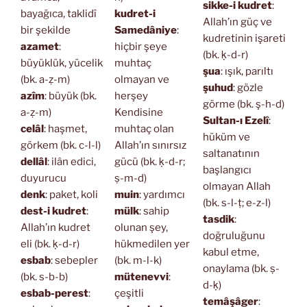
sikke-i kudret
:
bayağıca, taklidî
kudret-i
Allah’ın güç ve
bir şekilde
Samedâniye
:
kudretinin işareti
azamet
:
hiçbir şeye
(bk. ḳ-d-r)
büyüklük, yücelik
muhtaç
şua
: ışık, parıltı
(bk. a-ẓ-m)
olmayan ve
şuhud
: gözle
azîm
: büyük (bk.
herşey
görme (bk. ş-h-d)
a-ẓ-m)
Kendisine
Sultan-ı Ezelî
:
celâl
: haşmet,
muhtaç olan
hüküm ve
görkem (bk. c-l-l)
Allah’ın sınırsız
saltanatının
dellâl
: ilân edici,
gücü (bk. ḳ-d-r;
başlangıcı
duyurucu
ṣ-m-d)
olmayan Allah
denk
: paket, koli
muin
: yardımcı
(bk. s-l-ṭ; e-z-l)
dest-i kudret
:
mülk
: sahip
tasdik
:
Allah’ın kudret
olunan şey,
doğruluğunu
eli (bk. ḳ-d-r)
hükmedilen yer
kabul etme,
esbab
: sebepler
(bk. m-l-k)
onaylama (bk. ṣ-
(bk. s-b-b)
mütenevvi
:
d-ḳ)
esbab-perest
:
çeşitli
temâşâger
: