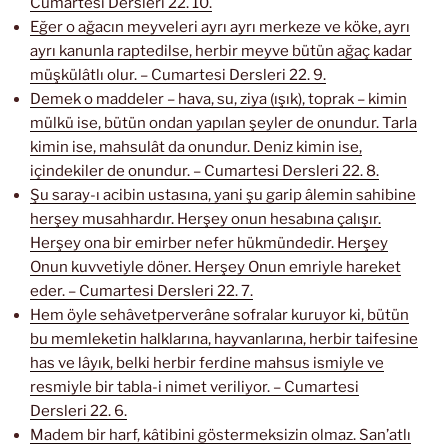
Cumartesi Dersleri 22. 10.
Eğer o ağacın meyveleri ayrı ayrı merkeze ve köke, ayrı
ayrı kanunla raptedilse, herbir meyve bütün ağaç kadar
müşkülâtlı olur. – Cumartesi Dersleri 22. 9.
Demek o maddeler – hava, su, ziya (ışık), toprak – kimin
mülkü ise, bütün ondan yapılan şeyler de onundur. Tarla
kimin ise, mahsulât da onundur. Deniz kimin ise,
içindekiler de onundur. – Cumartesi Dersleri 22. 8.
Şu saray-ı acibin ustasına, yani şu garip âlemin sahibine
herşey musahhardır. Herşey onun hesabına çalışır.
Herşey ona bir emirber nefer hükmündedir. Herşey
Onun kuvvetiyle döner. Herşey Onun emriyle hareket
eder. – Cumartesi Dersleri 22. 7.
Hem öyle sehâvetperverâne sofralar kuruyor ki, bütün
bu memleketin halklarına, hayvanlarına, herbir taifesine
has ve lâyık, belki herbir ferdine mahsus ismiyle ve
resmiyle bir tabla-i nimet veriliyor. – Cumartesi
Dersleri 22. 6.
Madem bir harf, kâtibini göstermeksizin olmaz. San’atlı