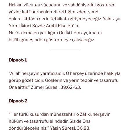
Hakkın vücub-u vücudunu ve vahdâniyetini gösteren
yüzler kat’î burhanları zikrettiğimizden, şimdi
onlara iktifâen derin tetkikata girişmeyeceğiz. Yalnız şu
Yirmi İkinci Sözde Arabî Risaletü’n-
Nur’da icmâlen yazdığım On İki Lem’ayı, iman-ı
billâh güneşinden göstermeye çalışacağız.
Dipnot-1
“Allah herşeyin yaratıcısıdır. O herşey üzerinde hakkıyla
görüp gözeticidir. Göklerin ve yerin tedbir ve tasarrufu
Ona aittir.” Zümer Sûresi, 39:62-63.
Dipnot-2
“Her türlü kusurdan münezzehtir o Zât ki, herşeyin
hüküm ve tasarrufu elindedir. Siz de Ona
döndürüleceksiniz.” Yâsin Sûresi, 36:83.