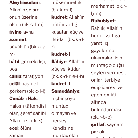
Aleyhisselâm
:
mükemmellik
merhamet (bk. r-
Allah’ın selamı
(bk. k-m-l)
ḥ-m)
onun üzerine
kudret
: Allah’ın
Rububiyet
:
olsun (bk. s-l-m)
bütün varlığı
Rablık; Allah’ın
âyine
: ayna
kuşatan güç ve
herbir varlığa
azamet
:
iktidarı (bk. ḳ-d-
yaratılış
büyüklük (bk. a-ẓ-
r)
gayelerine
m)
kudret-i
ulaşmaları için
bâtıl
: gerçek dışı,
İlâhiye
: Allah’ın
muhtaç olduğu
boş
güç ve iktidarı
şeyleri vermesi,
cânib
: taraf, yön
(bk. ḳ-d-r; e-l-h)
onları terbiye
celâl
: haşmet,
kudret-i
edip idaresi ve
görkem (bk. c-l-l)
Samedâniye
:
egemenliği
Cenâb-ı Hak
:
hiçbir şeye
altında
Hakkın tâ kendisi
muhtaç
bulundurması
olan, şeref sahibi
olmayan ve
(bk. r-b-b)
Allah (bk. ḥ-ḳ-ḳ)
herşey
şeffaf
: saydam,
ecel
: ölüm
Kendisine
parlak
zamanı
muhtaç olan