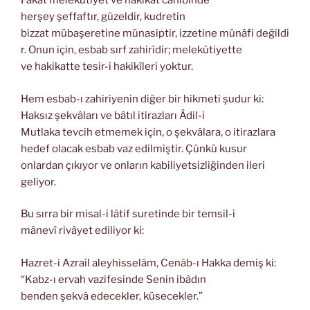
Fakat melekûtiyet ve hakikat cânibinde
herşey şeffaftır, güzeldir, kudretin
bizzat mübaşeretine münasiptir, izzetine münâfi değildi
r. Onun için, esbab sırf zahirîdir; melekûtiyette
ve hakikatte tesir-i hakikîleri yoktur.
Hem esbab-ı zahiriyenin diğer bir hikmeti şudur ki:
Haksız şekvâları ve bâtıl itirazları Âdil-i
Mutlaka tevcih etmemek için, o şekvâlara, o itirazlara
hedef olacak esbab vaz edilmiştir. Çünkü kusur
onlardan çıkıyor ve onların kabiliyetsizliğinden ileri
geliyor.
Bu sırra bir misal-i lâtif suretinde bir temsil-i
mânevî rivâyet ediliyor ki:
Hazret-i Azrail aleyhisselâm, Cenâb-ı Hakka demiş ki:
“Kabz-ı ervah vazifesinde Senin ibâdın
benden şekvâ edecekler, küsecekler.”