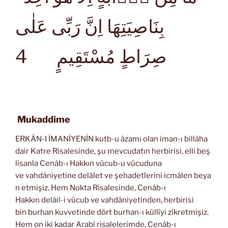
بِنَاصِيَتِهَا اِنَّ رَبِّى عَلٰى
4
صِرَاطٍ مُسْتَقِيمٍ
Mukaddime
ERKÂN-I İMANİYENİN kutb-u âzamı olan iman-ı billâha
dair Katre Risalesinde, şu mevcudatın herbirisi, elli beş
lisanla Cenâb-ı Hakkın vücub-u vücuduna
ve vahdâniyetine delâlet ve şehadetlerini icmâlen beya
n etmişiz. Hem Nokta Risalesinde, Cenâb-ı
Hakkın delâil-i vücub ve vahdâniyetinden, herbirisi
bin burhan kuvvetinde dört burhan-ı küllîyi zikretmişiz.
Hem on iki kadar Arabî risalelerimde, Cenâb-ı