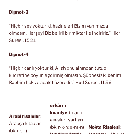
Dipnot-3
“Hiçbir şey yoktur ki, hazineleri Bizim yanımızda
olmasın. Herşeyi Biz belirli bir miktar ile indiririz.” Hicr
Sûresi, 15:21.
Dipnot-4
“Hiçbir canlı yoktur ki, Allah onu alnından tutup
kudretine boyun eğdirmiş olmasın. Şüphesiz ki benim
Rabbim hak ve adalet üzeredir.” Hûd Sûresi, 11:56.
erkân-ı
imaniye
: imanın
Arabî risaleler
:
esasları, şartları
Arapça kitaplar
(bk. r-k-n; e-m-n)
Nokta Risalesi
:
(bk. r-s-l)