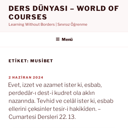
İçeriğe
DERS DÜNYASI – WORLD OF
geç
COURSES
Learning Without Borders | Sınırsız Öğrenme
Menü
ETIKET:
MUSIBET
YAYIM
2 HAZIRAN 2024
TARIHI
Evet, izzet ve azamet ister ki, esbab,
perdedâr-ı dest-i kudret ola aklın
nazarında. Tevhid ve celâl ister ki, esbab
ellerini çeksinler tesir-i hakikîden. –
Cumartesi Dersleri 22. 13.