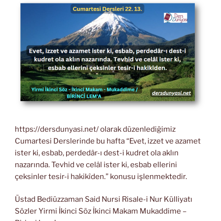
https://dersdunyasi.net/ olarak düzenlediğimiz
Cumartesi Derslerinde bu hafta “Evet, izzet ve azamet
ister ki, esbab, perdedâr-ı dest-i kudret ola aklın
nazarında. Tevhid ve celâl ister ki, esbab ellerini
çeksinler tesir-i hakikîden.” konusu işlenmektedir.
Üstad Bediüzzaman Said Nursi Risale-i Nur Külliyatı
Sözler Yirmi İkinci Söz İkinci Makam Mukaddime –