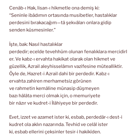
Cenâb-ı Hak, lisan-ı hikmetle ona demiş ki:
“Seninle ibâdımın ortasında musibetler, hastalıklar
perdesini bırakacağım—tâ şekvâları onlara gidip
senden küsmesinler.”
İşte, bak: Nasıl hastalıklar
perdedir; ecelde tevehhüm olunan fenalıklara mercidirl
er. Ve kabz-ı ervahta hakikat olarak olan hikmet ve
güzellik, Azrail aleyhisselâmın vazifesine mütealliktir.
Öyle de, Hazret-i Azrail dahi bir perdedir. Kabz-ı
ervahta zahiren merhametsiz görünen
ve rahmetin kemâline münasip düşmeyen
bazı hâlâta merci olmak için, o memuriyete
bir nâzır ve kudret-i İlâhiyeye bir perdedir.
Evet, izzet ve azamet ister ki, esbab, perdedâr-ı dest-i
kudret ola aklın nazarında. Tevhid ve celâl ister
ki, esbab ellerini çeksinler tesir-i hakikîden.