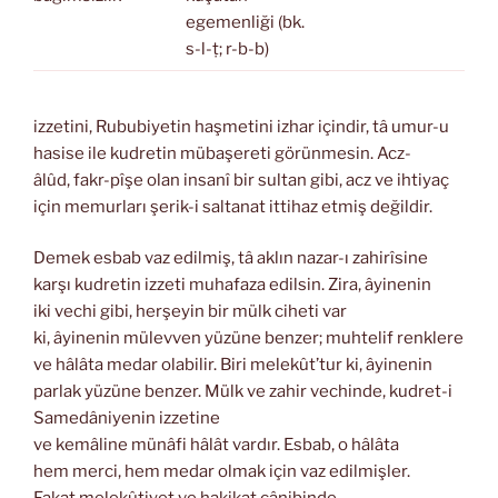
egemenliği (bk.
s-l-ṭ; r-b-b)
izzetini, Rububiyetin haşmetini izhar içindir, tâ umur-u
hasise ile kudretin mübaşereti görünmesin. Acz-
âlûd, fakr-pîşe olan insanî bir sultan gibi, acz ve ihtiyaç
için memurları şerik-i saltanat ittihaz etmiş değildir.
Demek esbab vaz edilmiş, tâ aklın nazar-ı zahirîsine
karşı kudretin izzeti muhafaza edilsin. Zira, âyinenin
iki vechi gibi, herşeyin bir mülk ciheti var
ki, âyinenin mülevven yüzüne benzer; muhtelif renklere
ve hâlâta medar olabilir. Biri melekût’tur ki, âyinenin
parlak yüzüne benzer. Mülk ve zahir vechinde, kudret-i
Samedâniyenin izzetine
ve kemâline münâfi hâlât vardır. Esbab, o hâlâta
hem merci, hem medar olmak için vaz edilmişler.