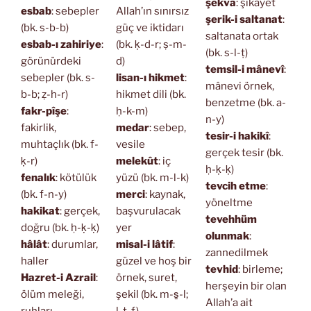
şekvâ
: şikâyet
esbab
: sebepler
Allah’ın sınırsız
şerik-i saltanat
:
(bk. s-b-b)
güç ve iktidarı
saltanata ortak
esbab-ı zahiriye
:
(bk. ḳ-d-r; ṣ-m-
(bk. s-l-ṭ)
görünürdeki
d)
temsil-i mânevî
:
sebepler (bk. s-
lisan-ı hikmet
:
mânevi örnek,
b-b; ẓ-h-r)
hikmet dili (bk.
benzetme (bk. a-
fakr-pîşe
:
ḥ-k-m)
n-y)
fakirlik,
medar
: sebep,
tesir-i hakikî
:
muhtaçlık (bk. f-
vesile
gerçek tesir (bk.
ḳ-r)
melekût
: iç
ḥ-ḳ-ḳ)
fenalık
: kötülük
yüzü (bk. m-l-k)
tevcih etme
:
(bk. f-n-y)
merci
: kaynak,
yöneltme
hakikat
: gerçek,
başvurulacak
tevehhüm
doğru (bk. ḥ-ḳ-ḳ)
yer
olunmak
:
hâlât
: durumlar,
misal-i lâtif
:
zannedilmek
haller
güzel ve hoş bir
tevhid
: birleme;
Hazret-i Azrail
:
örnek, suret,
herşeyin bir olan
ölüm meleği,
şekil (bk. m-s̱-l;
Allah’a ait