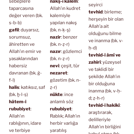
sebeplere
nakş-ı kalem
:
seyirci
taparcasına
Allah’ın kudret
tevhid
: birleme;
değer veren (bk.
kalemiyle
herşeyin bir olan
s-b-b)
yapılan nakış
Allah’a ait
gafil
: duyarsız,
(bk. n-ḳ-ş)
olduğunu bilme
sorumsuz,
nazir
: benzer
ve inanma (bk. v-
âhiretten ve
(bk. n-ẓ-r)
ḥ-d)
Allah’ın emir ve
nazır
: gözlemci
tevhid-i âmî ve
yasaklarından
(bk. n-ẓ-r)
zahirî
: yüzeysel
habersiz
nevi
: çeşit, tür
ve taklidî bir
davranan (bk. ğ-
nezaret
:
şekilde Allah’ın
f-l)
gözetim (bk. n-
bir olduğuna
halis
: katıksız, saf
ẓ-r)
inanma (bk. v-ḥ-
(bk. ḫ-l-ṣ)
nükte
: ince
d; ẓ-h-r)
hâtem-i
anlamlı söz
tevhid-i hakikî
:
rububiyet
:
rububiyet
:
araştırarak,
Allah’ın
Rablık; Allah’ın
delilleriyle
rablığının, idare
herbir varlığa
Allah’ın birliğini
ve terbiye
yaratılış