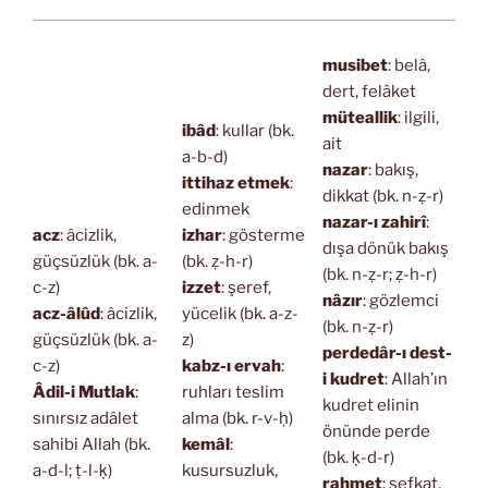
musibet
: belâ,
dert, felâket
müteallik
: ilgili,
ibâd
: kullar (bk.
ait
a-b-d)
nazar
: bakış,
ittihaz etmek
:
dikkat (bk. n-ẓ-r)
edinmek
nazar-ı zahirî
:
acz
: âcizlik,
izhar
: gösterme
dışa dönük bakış
güçsüzlük (bk. a-
(bk. ẓ-h-r)
(bk. n-ẓ-r; ẓ-h-r)
c-z)
izzet
: şeref,
nâzır
: gözlemci
acz-âlûd
: âcizlik,
yücelik (bk. a-z-
(bk. n-ẓ-r)
güçsüzlük (bk. a-
z)
perdedâr-ı dest-
c-z)
kabz-ı ervah
:
i kudret
: Allah’ın
Âdil-i Mutlak
:
ruhları teslim
kudret elinin
sınırsız adâlet
alma (bk. r-v-ḥ)
önünde perde
sahibi Allah (bk.
kemâl
:
(bk. ḳ-d-r)
a-d-l; ṭ-l-ḳ)
kusursuzluk,
rahmet
: şefkat,