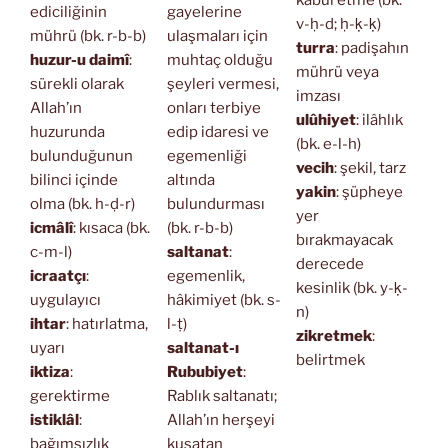
kabul etme (bk.
ediciliğinin
gayelerine
v-ḥ-d; ḥ-ḳ-ḳ)
mührü (bk. r-b-b)
ulaşmaları için
turra
: padişahın
huzur-u daimî
:
muhtaç olduğu
mührü veya
sürekli olarak
şeyleri vermesi,
imzası
Allah’ın
onları terbiye
ulûhiyet
: ilâhlık
huzurunda
edip idaresi ve
(bk. e-l-h)
bulunduğunun
egemenliği
vecih
: şekil, tarz
bilinci içinde
altında
yakin
: şüpheye
olma (bk. h-ḍ-r)
bulundurması
yer
icmâlî
: kısaca (bk.
(bk. r-b-b)
bırakmayacak
c-m-l)
saltanat
:
derecede
icraatçı
:
egemenlik,
kesinlik (bk. y-ḳ-
uygulayıcı
hâkimiyet (bk. s-
n)
ihtar
: hatırlatma,
l-ṭ)
zikretmek
:
uyarı
saltanat-ı
belirtmek
iktiza
:
Rububiyet
:
gerektirme
Rablık saltanatı;
istiklâl
:
Allah’ın herşeyi
bağımsızlık
kuşatan