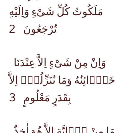
مَلَكُوتُ كُلِّ شَىْءٍ وَاِلَيْهِ
تُرْجَعُونَ
2
وَاِنْ مِنْ شَىْءٍ اِلاَّ عِنْدَنَا
خَزَۤائِنُهُ وَمَا نُنَزِّلُهُۤ اِلاَّ
بِقَدَرٍ مَعْلُومٍ
3
مَا مِنْ دَۤابَّةٍ اِلاَّ هُوَ اٰخِذٌ