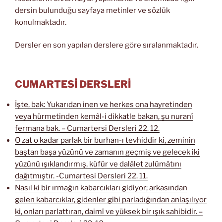
dersin bulunduğu sayfaya metinler ve sözlük
konulmaktadır.
Dersler en son yapılan derslere göre sıralanmaktadır.
CUMARTESİ DERSLERİ
İşte, bak: Yukarıdan inen ve herkes ona hayretinden
veya hürmetinden kemâl-i dikkatle bakan, şu nuranî
fermana bak. – Cumartersi Dersleri 22. 12.
O zat o kadar parlak bir burhan-ı tevhiddir ki, zeminin
baştan başa yüzünü ve zamanın geçmiş ve gelecek iki
yüzünü ışıklandırmış, küfür ve dalâlet zulümâtını
dağıtmıştır. -Cumartesi Dersleri 22. 11.
Nasıl ki bir ırmağın kabarcıkları gidiyor; arkasından
gelen kabarcıklar, gidenler gibi parladığından anlaşılıyor
ki, onları parlattıran, daimî ve yüksek bir ışık sahibidir. –