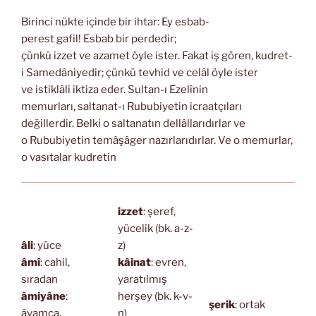
Birinci nükte içinde bir ihtar: Ey esbab-
perest gafil! Esbab bir perdedir;
çünkü izzet ve azamet öyle ister. Fakat iş gören, kudret-
i Samedâniyedir; çünkü tevhid ve celâl öyle ister
ve istiklâli iktiza eder. Sultan-ı Ezelînin
memurları, saltanat-ı Rububiyetin icraatçıları
değillerdir. Belki o saltanatın dellâllarıdırlar ve
o Rububiyetin temâşâger nazırlarıdırlar. Ve o memurlar,
o vasıtalar kudretin
izzet
: şeref,
yücelik (bk. a-z-
âli
: yüce
z)
âmî
: cahil,
kâinat
: evren,
sıradan
yaratılmış
âmiyâne
:
herşey (bk. k-v-
şerik
: ortak
âvamca,
n)