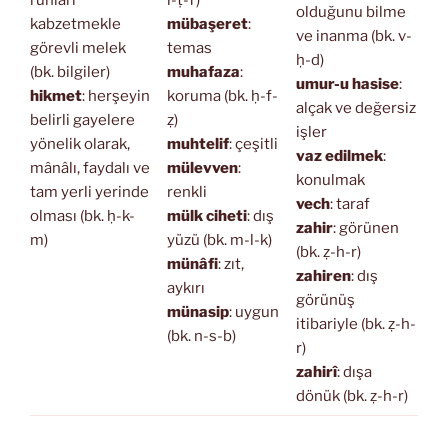
ruhları
l-ṭ-f)
olduğunu bilme
kabzetmekle
mübaşeret
:
ve inanma (bk. v-
görevli melek
temas
ḥ-d)
(bk. bilgiler)
muhafaza
:
umur-u hasise
:
hikmet
: herşeyin
koruma (bk. ḥ-f-
alçak ve değersiz
belirli gayelere
ẓ)
işler
yönelik olarak,
muhtelif
: çeşitli
vaz edilmek
:
mânâlı, faydalı ve
mülevven
:
konulmak
tam yerli yerinde
renkli
vech
: taraf
olması (bk. ḥ-k-
mülk ciheti
: dış
zahir
: görünen
m)
yüzü (bk. m-l-k)
(bk. ẓ-h-r)
münâfi
: zıt,
zahiren
: dış
aykırı
görünüş
münasip
: uygun
itibariyle (bk. ẓ-h-
(bk. n-s-b)
r)
zahirî
: dışa
dönük (bk. ẓ-h-r)