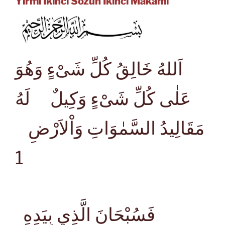
Yirmi İkinci Sözün İkinci Makamı
اَللهُ خَالِقُ كُلِّ شَىْءٍ وَهُوَ
عَلٰى كُلِّ شَىْءٍ وَكِيلٌ لَهُ
مَقَالِيدُ السَّمٰوَاتِ وَاْلاَرْضِ
1
فَسُبْحَانَ الَّذِي بِيَدِهِ