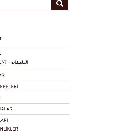
Ara
R
عرب
ALMULSAQAT – الملصقات
AR
ERSLERİ
I
MALAR
LARI
NLİKLERİ