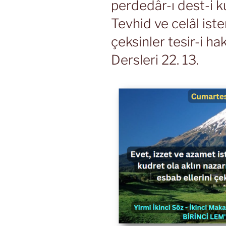
perdedâr-ı dest-i k
Tevhid ve celâl ister
çeksinler tesir-i h
Dersleri 22. 13.