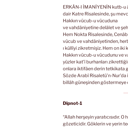
ERKÂN-I İMANİYENİN kutb-u âz
dair Katre Risalesinde, şu mevcu
Hakkın vücub-u vücuduna
ve vahdâniyetine delâlet ve şeh
Hem Nokta Risalesinde, Cenâb-ı
vücub ve vahdâniyetinden, herb
ı küllîyi zikretmişiz. Hem on ik
Hakkın vücub-u vücudunu ve va
yüzler kat’î burhanları zikretti
onlara iktifâen derin tetkikata 
Sözde Arabî Risaletü’n-Nur’da 
billâh güneşinden göstermeye ç
Dipnot-1
“Allah herşeyin yaratıcısıdır. O
gözeticidir. Göklerin ve yerin t