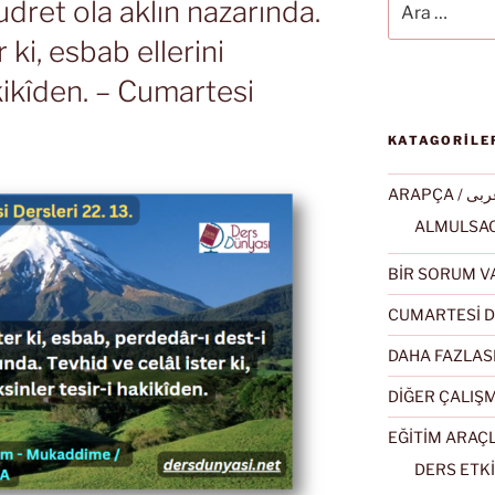
udret ola aklın nazarında.
 ki, esbab ellerini
akikîden. – Cumartesi
KATAGORİLE
ARAPÇA / ى
BİR SORUM V
CUMARTESİ D
DAHA FAZLAS
DİĞER ÇALIŞ
EĞİTİM ARAÇ
DERS ETKİ