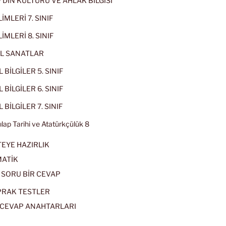
IF DİN KÜLTÜRÜ VE AHLAK BİLGİSİ
İMLERİ 7. SINIF
İMLERİ 8. SINIF
L SANATLAR
 BİLGİLER 5. SINIF
 BİLGİLER 6. SINIF
 BİLGİLER 7. SINIF
kılap Tarihi ve Atatürkçülük 8
EYE HAZIRLIK
ATİK
 SORU BİR CEVAP
PRAK TESTLER
CEVAP ANAHTARLARI