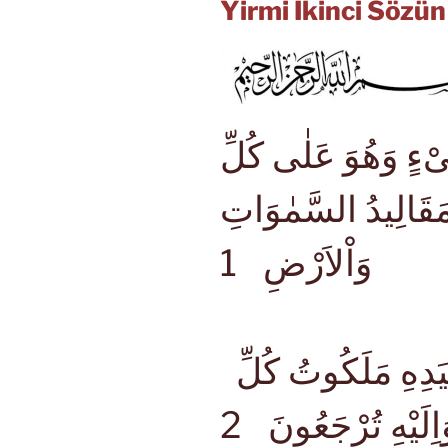
Yirmi İkinci Sözü
ْءٍ وَهُوَ عَلٰى كُلِّ
َالِيدُ السَّمٰوَاتِ
وَاْلاَرْضِ
1
فَسُبْحَانَ الَّذِي بِيَدِهِ مَلَكُوتُ كُلِّ
ِلَيْهِ تُرْجَعُونَ