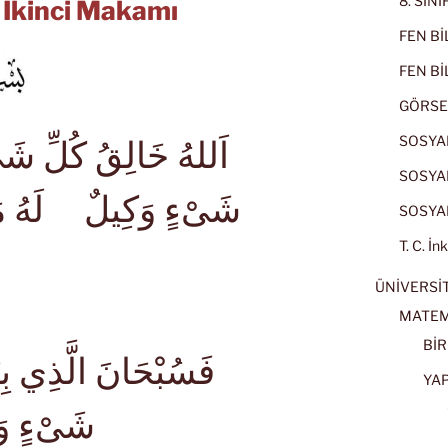
8. SIN
n İkinci Makamı
FEN BİL
FEN BİL
GÖRSE
SOSYAL
اَللهُ خَالِقُ كُلِّ شَى
SOSYAL
شَىْءٍ وَكِيلٌ لَهُ مَق
SOSYAL
T. C. İn
ÜNİVERSİT
MATEM
BİR
YA
شَىْءٍ وَا
2