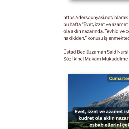
https://dersdunyasi.net/ olara
bu hafta “Evet, izzet ve azamet 
ola aklın nazarında. Tevhid ve cel
hakikîden.” konusu işlenmekted
Üstad Bediüzzaman Said Nursi Ri
Söz İkinci Makam Mukaddime –