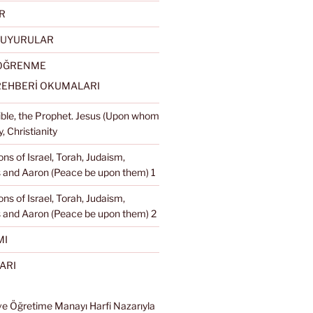
R
DUYURULAR
 ÖĞRENME
REHBERİ OKUMALARI
Bible, the Prophet. Jesus (Upon whom
, Christianity
ons of Israel, Torah, Judaism,
and Aaron (Peace be upon them) 1
ons of Israel, Torah, Judaism,
 and Aaron (Peace be upon them) 2
MI
ARI
ve Öğretime Manayı Harfi Nazarıyla