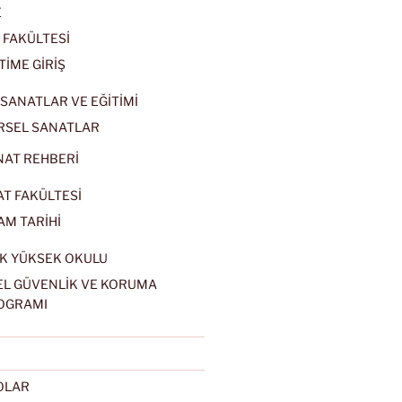
E
 FAKÜLTESİ
TİME GİRİŞ
SANATLAR VE EĞİTİMİ
RSEL SANATLAR
NAT REHBERİ
AT FAKÜLTESİ
AM TARİHİ
K YÜKSEK OKULU
EL GÜVENLİK VE KORUMA
OGRAMI
EOLAR