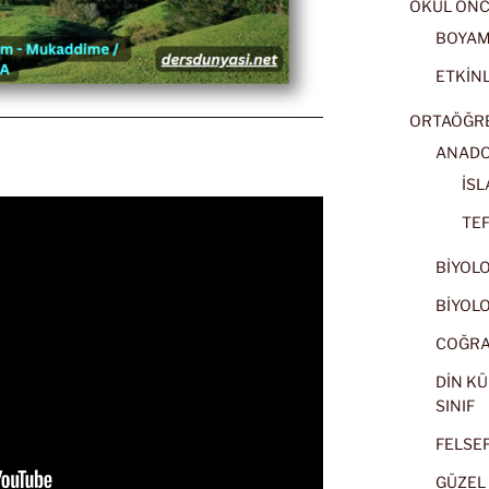
OKUL ÖNC
BOYA
ETKİNL
ORTAÖĞRET
ANADOL
İSL
TEF
BİYOLOJ
BİYOLOJ
COĞRAF
DİN KÜ
SINIF
FELSEFE
GÜZEL 