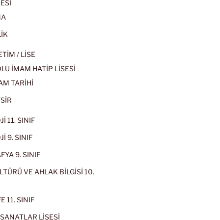
ESİ
MA
İK
İM / LİSE
U İMAM HATİP LİSESİ
AM TARİHİ
SİR
İ 11. SINIF
İ 9. SINIF
YA 9. SINIF
LTÜRÜ VE AHLAK BİLGİSİ 10.
 11. SINIF
SANATLAR LİSESİ