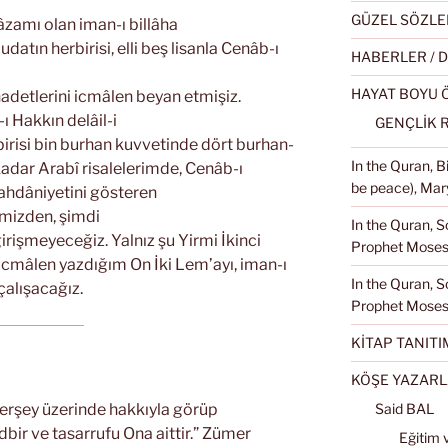
GÜZEL SÖZLE
amı olan iman-ı billâha
datın herbirisi, elli beş lisanla Cenâb-ı
HABERLER / 
HAYAT BOYU
adetlerini icmâlen beyan etmişiz.
 Hakkın delâil-i
GENÇLİK 
irisi bin burhan kuvvetinde dört burhan-
In the Quran, 
i kadar Arabî risalelerimde, Cenâb-ı
be peace), Mary
hdâniyetini gösteren
ğimizden, şimdi
In the Quran, S
girişmeyeceğiz. Yalnız şu Yirmi İkinci
Prophet Moses 
icmâlen yazdığım On İki Lem’ayı, iman-ı
In the Quran, S
alışacağız.
Prophet Moses
KİTAP TANITI
KÖŞE YAZARL
Said BAL
 herşey üzerinde hakkıyla görüp
edbir ve tasarrufu Ona aittir.” Zümer
Eğitim 