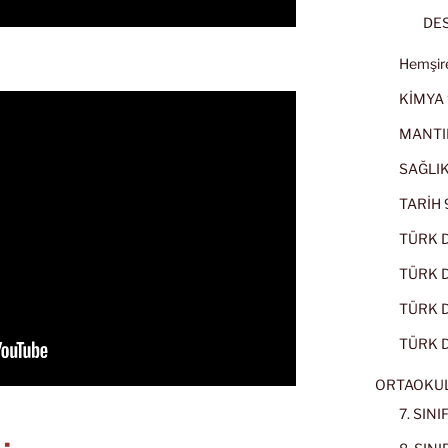
DES
Hemşire
KİMYA 
MANTI
SAĞLIK
TARİH 9
TÜRK D
TÜRK Dİ
TÜRK Dİ
TÜRK D
ORTAOKU
7. SIN