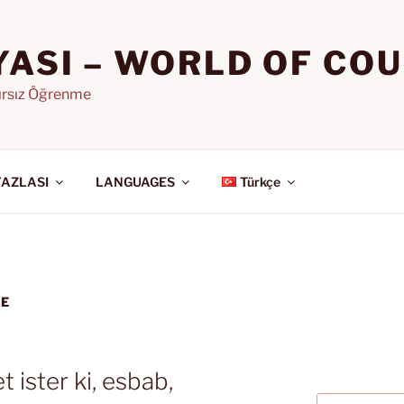
YASI – WORLD OF CO
nırsız Öğrenme
FAZLASI
LANGUAGES
Türkçe
YE
t ister ki, esbab,
Ara: