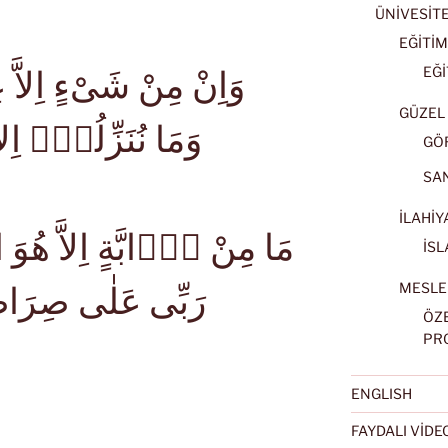
ÜNİVESİT
EĞİTİM
EĞİ
GÜZEL 
وَمَا نُنَزِّلُهُۤ اِلا
3
GÖ
SA
İLAHİY
İSL
رَبِّى عَلٰى صِرَ
MESLE
ÖZ
PR
ENGLISH
FAYDALI VİD