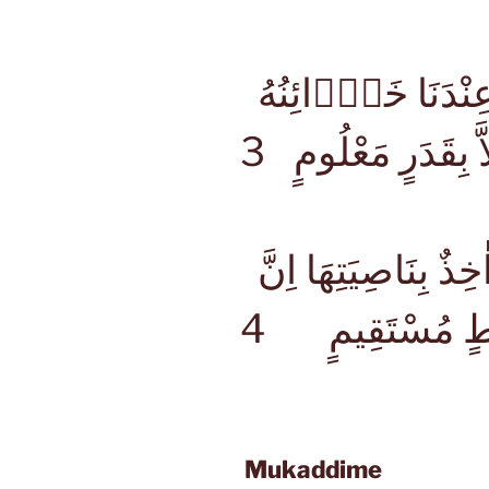
وَاِنْ مِنْ شَىْءٍ اِلاَّ عِنْدَنَا خَزَۤائِنُهُ
َّ بِقَدَرٍ مَعْلُومٍ
مَا مِنْ دَۤابَّةٍ اِلاَّ هُوَ اٰخِذٌ بِنَاصِيَتِهَا اِنَّ
4
اطٍ مُسْتَقِيمٍ
Mukaddime