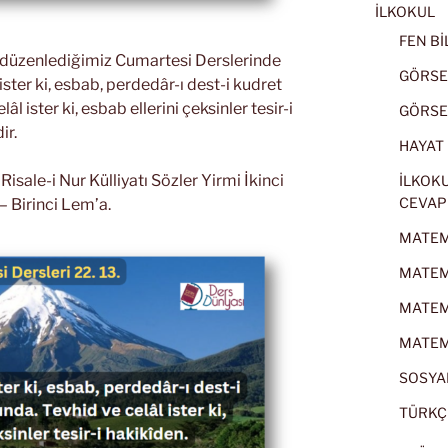
İLKOKUL
FEN BİL
k düzenlediğimiz Cumartesi Derslerinde
GÖRSEL
ister ki, esbab, perdedâr-ı dest-i kudret
âl ister ki, esbab ellerini çeksinler tesir-i
GÖRSEL
ir.
HAYAT B
sale-i Nur Külliyatı Sözler Yirmi İkinci
İLKOKU
CEVAP
 Birinci Lem’a.
MATEMA
MATEMA
MATEMA
MATEMA
SOSYAL
TÜRKÇE