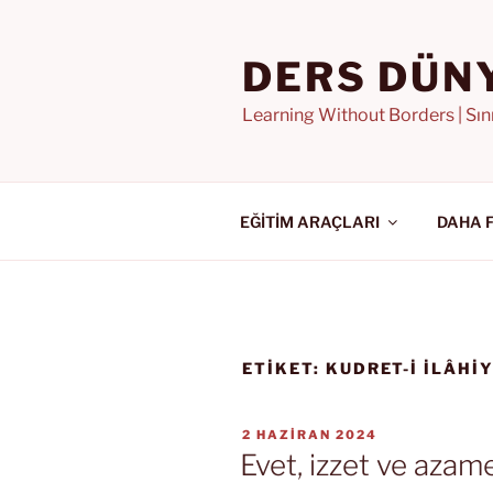
İçeriğe
geç
DERS DÜN
Learning Without Borders | Sı
EĞİTİM ARAÇLARI
DAHA 
ETIKET:
KUDRET-I İLÂHI
YAYIM
2 HAZIRAN 2024
TARIHI
Evet, izzet ve azame