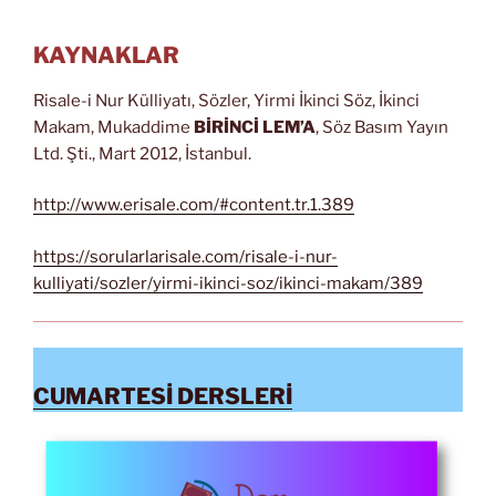
KAYNAKLAR
Risale-i Nur Külliyatı, Sözler, Yirmi İkinci Söz, İkinci
Makam, Mukaddime
BİRİNCİ LEM’A
, Söz Basım Yayın
Ltd. Şti., Mart 2012, İstanbul.
http://www.erisale.com/#content.tr.1.389
https://sorularlarisale.com/risale-i-nur-
kulliyati/sozler/yirmi-ikinci-soz/ikinci-makam/389
CUMARTESİ DERSLERİ