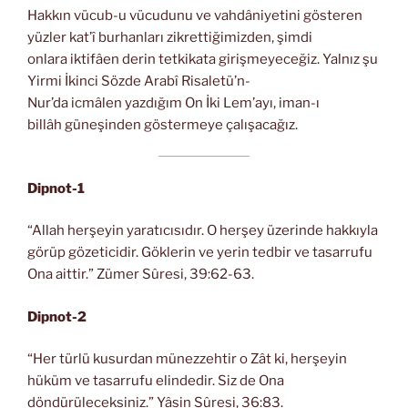
Hakkın vücub-u vücudunu ve vahdâniyetini gösteren
yüzler kat’î burhanları zikrettiğimizden, şimdi
onlara iktifâen derin tetkikata girişmeyeceğiz. Yalnız şu
Yirmi İkinci Sözde Arabî Risaletü’n-
Nur’da icmâlen yazdığım On İki Lem’ayı, iman-ı
billâh güneşinden göstermeye çalışacağız.
Dipnot-1
“Allah herşeyin yaratıcısıdır. O herşey üzerinde hakkıyla
görüp gözeticidir. Göklerin ve yerin tedbir ve tasarrufu
Ona aittir.” Zümer Sûresi, 39:62-63.
Dipnot-2
“Her türlü kusurdan münezzehtir o Zât ki, herşeyin
hüküm ve tasarrufu elindedir. Siz de Ona
döndürüleceksiniz.” Yâsin Sûresi, 36:83.