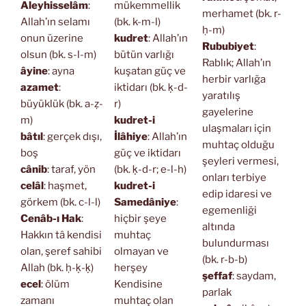
Aleyhisselâm
:
mükemmellik
merhamet (bk. r-
Allah’ın selamı
(bk. k-m-l)
ḥ-m)
onun üzerine
kudret
: Allah’ın
Rububiyet
:
olsun (bk. s-l-m)
bütün varlığı
Rablık; Allah’ın
âyine
: ayna
kuşatan güç ve
herbir varlığa
azamet
:
iktidarı (bk. ḳ-d-
yaratılış
büyüklük (bk. a-ẓ-
r)
gayelerine
m)
kudret-i
ulaşmaları için
bâtıl
: gerçek dışı,
İlâhiye
: Allah’ın
muhtaç olduğu
boş
güç ve iktidarı
şeyleri vermesi,
cânib
: taraf, yön
(bk. ḳ-d-r; e-l-h)
onları terbiye
celâl
: haşmet,
kudret-i
edip idaresi ve
görkem (bk. c-l-l)
Samedâniye
:
egemenliği
Cenâb-ı Hak
:
hiçbir şeye
altında
Hakkın tâ kendisi
muhtaç
bulundurması
olan, şeref sahibi
olmayan ve
(bk. r-b-b)
Allah (bk. ḥ-ḳ-ḳ)
herşey
şeffaf
: saydam,
ecel
: ölüm
Kendisine
parlak
zamanı
muhtaç olan