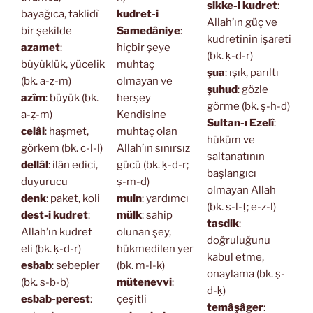
sikke-i kudret
:
bayağıca, taklidî
kudret-i
Allah’ın güç ve
bir şekilde
Samedâniye
:
kudretinin işareti
azamet
:
hiçbir şeye
(bk. ḳ-d-r)
büyüklük, yücelik
muhtaç
şua
: ışık, parıltı
(bk. a-ẓ-m)
olmayan ve
şuhud
: gözle
azîm
: büyük (bk.
herşey
görme (bk. ş-h-d)
a-ẓ-m)
Kendisine
Sultan-ı Ezelî
:
celâl
: haşmet,
muhtaç olan
hüküm ve
görkem (bk. c-l-l)
Allah’ın sınırsız
saltanatının
dellâl
: ilân edici,
gücü (bk. ḳ-d-r;
başlangıcı
duyurucu
ṣ-m-d)
olmayan Allah
denk
: paket, koli
muin
: yardımcı
(bk. s-l-ṭ; e-z-l)
dest-i kudret
:
mülk
: sahip
tasdik
:
Allah’ın kudret
olunan şey,
doğruluğunu
eli (bk. ḳ-d-r)
hükmedilen yer
kabul etme,
esbab
: sebepler
(bk. m-l-k)
onaylama (bk. ṣ-
(bk. s-b-b)
mütenevvi
:
d-ḳ)
esbab-perest
:
çeşitli
temâşâger
: