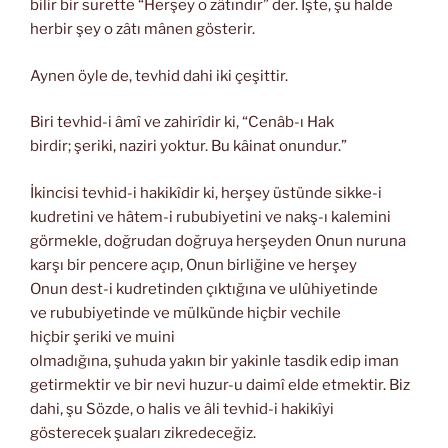
bilir bir surette “Herşey o zâtındır” der. İşte, şu halde
herbir şey o zâtı mânen gösterir.
Aynen öyle de, tevhid dahi iki çeşittir.
Biri tevhid-i âmî ve zahirîdir ki, “Cenâb-ı Hak
birdir; şeriki, naziri yoktur. Bu kâinat onundur.”
İkincisi tevhid-i hakikîdir ki, herşey üstünde sikke-i
kudretini ve hâtem-i rububiyetini ve nakş-ı kalemini
görmekle, doğrudan doğruya herşeyden Onun nuruna
karşı bir pencere açıp, Onun birliğine ve herşey
Onun dest-i kudretinden çıktığına ve ulûhiyetinde
ve rububiyetinde ve mülkünde hiçbir vechile
hiçbir şeriki ve muini
olmadığına, şuhuda yakın bir yakinle tasdik edip iman
getirmektir ve bir nevi huzur-u daimî elde etmektir. Biz
dahi, şu Sözde, o halis ve âli tevhid-i hakikîyi
gösterecek şuaları zikredeceğiz.