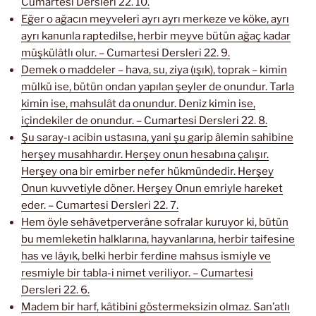
Cumartesi Dersleri 22. 10.
Eğer o ağacın meyveleri ayrı ayrı merkeze ve köke, ayrı
ayrı kanunla raptedilse, herbir meyve bütün ağaç kadar
müşkülâtlı olur. – Cumartesi Dersleri 22. 9.
Demek o maddeler – hava, su, ziya (ışık), toprak – kimin
mülkü ise, bütün ondan yapılan şeyler de onundur. Tarla
kimin ise, mahsulât da onundur. Deniz kimin ise,
içindekiler de onundur. – Cumartesi Dersleri 22. 8.
Şu saray-ı acibin ustasına, yani şu garip âlemin sahibine
herşey musahhardır. Herşey onun hesabına çalışır.
Herşey ona bir emirber nefer hükmündedir. Herşey
Onun kuvvetiyle döner. Herşey Onun emriyle hareket
eder. – Cumartesi Dersleri 22. 7.
Hem öyle sehâvetperverâne sofralar kuruyor ki, bütün
bu memleketin halklarına, hayvanlarına, herbir taifesine
has ve lâyık, belki herbir ferdine mahsus ismiyle ve
resmiyle bir tabla-i nimet veriliyor. – Cumartesi
Dersleri 22. 6.
Madem bir harf, kâtibini göstermeksizin olmaz. San’atlı