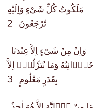
مَلَكُوتُ كُلِّ شَىْءٍ وَاِلَيْهِ
تُرْجَعُونَ
2
وَاِنْ مِنْ شَىْءٍ اِلاَّ عِنْدَنَا
خَزَۤائِنُهُ وَمَا نُنَزِّلُهُۤ اِلاَّ
بِقَدَرٍ مَعْلُومٍ
3
مَا مِنْ دَۤابَّةٍ اِلاَّ هُوَ اٰخِذٌ