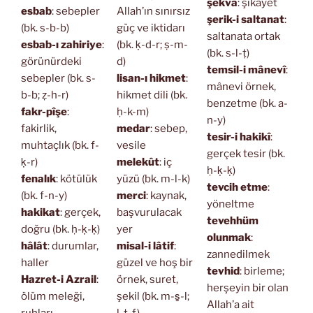
şekvâ
: şikâyet
esbab
: sebepler
Allah’ın sınırsız
şerik-i saltanat
:
(bk. s-b-b)
güç ve iktidarı
saltanata ortak
esbab-ı zahiriye
:
(bk. ḳ-d-r; ṣ-m-
(bk. s-l-ṭ)
görünürdeki
d)
temsil-i mânevî
:
sebepler (bk. s-
lisan-ı hikmet
:
mânevi örnek,
b-b; ẓ-h-r)
hikmet dili (bk.
benzetme (bk. a-
fakr-pîşe
:
ḥ-k-m)
n-y)
fakirlik,
medar
: sebep,
tesir-i hakikî
:
muhtaçlık (bk. f-
vesile
gerçek tesir (bk.
ḳ-r)
melekût
: iç
ḥ-ḳ-ḳ)
fenalık
: kötülük
yüzü (bk. m-l-k)
tevcih etme
:
(bk. f-n-y)
merci
: kaynak,
yöneltme
hakikat
: gerçek,
başvurulacak
tevehhüm
doğru (bk. ḥ-ḳ-ḳ)
yer
olunmak
:
hâlât
: durumlar,
misal-i lâtif
:
zannedilmek
haller
güzel ve hoş bir
tevhid
: birleme;
Hazret-i Azrail
:
örnek, suret,
herşeyin bir olan
ölüm meleği,
şekil (bk. m-s̱-l;
Allah’a ait