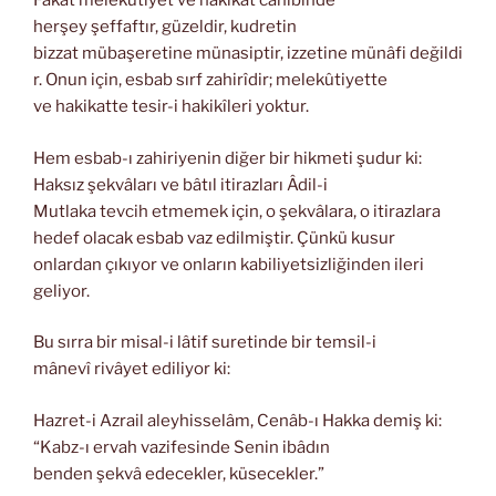
Fakat melekûtiyet ve hakikat cânibinde
herşey şeffaftır, güzeldir, kudretin
bizzat mübaşeretine münasiptir, izzetine münâfi değildi
r. Onun için, esbab sırf zahirîdir; melekûtiyette
ve hakikatte tesir-i hakikîleri yoktur.
Hem esbab-ı zahiriyenin diğer bir hikmeti şudur ki:
Haksız şekvâları ve bâtıl itirazları Âdil-i
Mutlaka tevcih etmemek için, o şekvâlara, o itirazlara
hedef olacak esbab vaz edilmiştir. Çünkü kusur
onlardan çıkıyor ve onların kabiliyetsizliğinden ileri
geliyor.
Bu sırra bir misal-i lâtif suretinde bir temsil-i
mânevî rivâyet ediliyor ki:
Hazret-i Azrail aleyhisselâm, Cenâb-ı Hakka demiş ki:
“Kabz-ı ervah vazifesinde Senin ibâdın
benden şekvâ edecekler, küsecekler.”