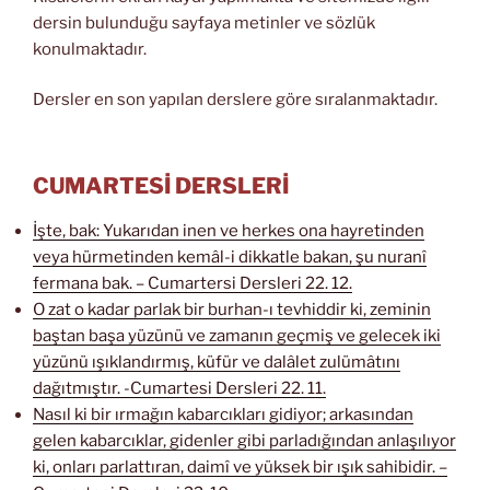
dersin bulunduğu sayfaya metinler ve sözlük
konulmaktadır.
Dersler en son yapılan derslere göre sıralanmaktadır.
CUMARTESİ DERSLERİ
İşte, bak: Yukarıdan inen ve herkes ona hayretinden
veya hürmetinden kemâl-i dikkatle bakan, şu nuranî
fermana bak. – Cumartersi Dersleri 22. 12.
O zat o kadar parlak bir burhan-ı tevhiddir ki, zeminin
baştan başa yüzünü ve zamanın geçmiş ve gelecek iki
yüzünü ışıklandırmış, küfür ve dalâlet zulümâtını
dağıtmıştır. -Cumartesi Dersleri 22. 11.
Nasıl ki bir ırmağın kabarcıkları gidiyor; arkasından
gelen kabarcıklar, gidenler gibi parladığından anlaşılıyor
ki, onları parlattıran, daimî ve yüksek bir ışık sahibidir. –