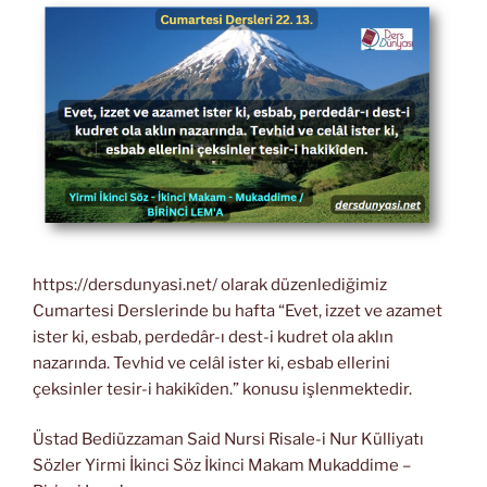
https://dersdunyasi.net/ olarak düzenlediğimiz
Cumartesi Derslerinde bu hafta “Evet, izzet ve azamet
ister ki, esbab, perdedâr-ı dest-i kudret ola aklın
nazarında. Tevhid ve celâl ister ki, esbab ellerini
çeksinler tesir-i hakikîden.” konusu işlenmektedir.
Üstad Bediüzzaman Said Nursi Risale-i Nur Külliyatı
Sözler Yirmi İkinci Söz İkinci Makam Mukaddime –