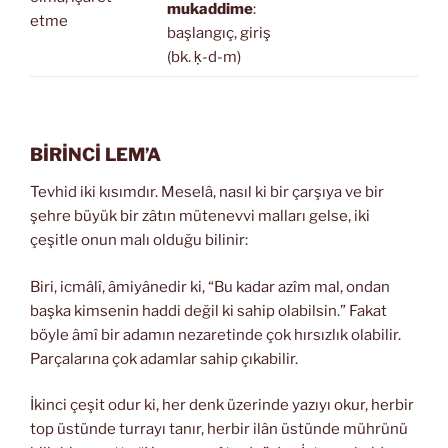
mukaddime
:
etme
başlangıç, giriş
(bk. ḳ-d-m)
BİRİNCİ LEM’A
Tevhid iki kısımdır. Meselâ, nasıl ki bir çarşıya ve bir
şehre büyük bir zâtın mütenevvi malları gelse, iki
çeşitle onun malı olduğu bilinir:
Biri, icmâlî, âmiyânedir ki, “Bu kadar azîm mal, ondan
başka kimsenin haddi değil ki sahip olabilsin.” Fakat
böyle âmî bir adamın nezaretinde çok hırsızlık olabilir.
Parçalarına çok adamlar sahip çıkabilir.
İkinci çeşit odur ki, her denk üzerinde yazıyı okur, herbir
top üstünde turrayı tanır, herbir ilân üstünde mührünü