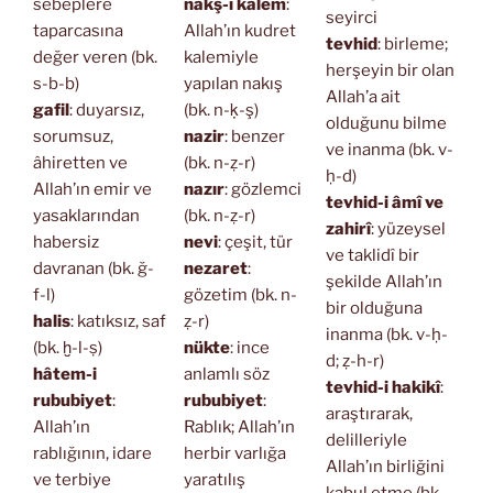
sebeplere
nakş-ı kalem
:
seyirci
taparcasına
Allah’ın kudret
tevhid
: birleme;
değer veren (bk.
kalemiyle
herşeyin bir olan
s-b-b)
yapılan nakış
Allah’a ait
gafil
: duyarsız,
(bk. n-ḳ-ş)
olduğunu bilme
sorumsuz,
nazir
: benzer
ve inanma (bk. v-
âhiretten ve
(bk. n-ẓ-r)
ḥ-d)
Allah’ın emir ve
nazır
: gözlemci
tevhid-i âmî ve
yasaklarından
(bk. n-ẓ-r)
zahirî
: yüzeysel
habersiz
nevi
: çeşit, tür
ve taklidî bir
davranan (bk. ğ-
nezaret
:
şekilde Allah’ın
f-l)
gözetim (bk. n-
bir olduğuna
halis
: katıksız, saf
ẓ-r)
inanma (bk. v-ḥ-
(bk. ḫ-l-ṣ)
nükte
: ince
d; ẓ-h-r)
hâtem-i
anlamlı söz
tevhid-i hakikî
:
rububiyet
:
rububiyet
:
araştırarak,
Allah’ın
Rablık; Allah’ın
delilleriyle
rablığının, idare
herbir varlığa
Allah’ın birliğini
ve terbiye
yaratılış