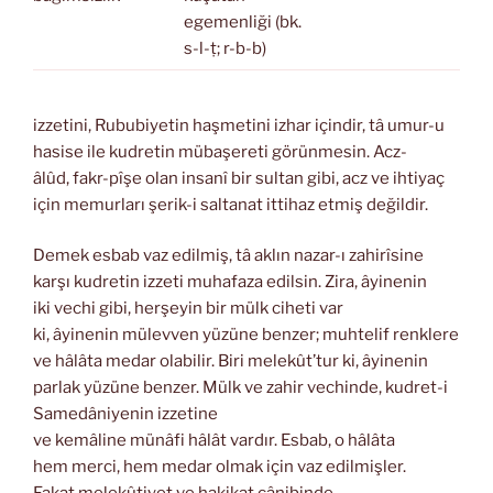
egemenliği (bk.
s-l-ṭ; r-b-b)
izzetini, Rububiyetin haşmetini izhar içindir, tâ umur-u
hasise ile kudretin mübaşereti görünmesin. Acz-
âlûd, fakr-pîşe olan insanî bir sultan gibi, acz ve ihtiyaç
için memurları şerik-i saltanat ittihaz etmiş değildir.
Demek esbab vaz edilmiş, tâ aklın nazar-ı zahirîsine
karşı kudretin izzeti muhafaza edilsin. Zira, âyinenin
iki vechi gibi, herşeyin bir mülk ciheti var
ki, âyinenin mülevven yüzüne benzer; muhtelif renklere
ve hâlâta medar olabilir. Biri melekût’tur ki, âyinenin
parlak yüzüne benzer. Mülk ve zahir vechinde, kudret-i
Samedâniyenin izzetine
ve kemâline münâfi hâlât vardır. Esbab, o hâlâta
hem merci, hem medar olmak için vaz edilmişler.