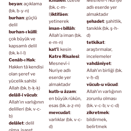
icmâlen
: özetle
Mesnevî-i Nuriye
beyan
: açıklama
(bk. c-m-
adlı eserde yer
(bk. b-y-n)
l)
iktifâen
:
almaktadır
burhan
: güçlü
yetinerek
şehadet
: şahitlik,
delil
iman-ı billâh
:
tanıklık (bk. ş-h-
burhan-ı küllî
:
Allah’a iman (bk.
d)
çok büyük ve
e-m-n)
tetkikat
:
kapsamlı delil
kat’î
: kesin
araştırmalar,
(bk. k-l-l)
Katre Risalesi
:
incelemeler
Cenâb-ı Hak
:
Mesnevî-i
vahdâniyet
:
Hakkın tâ kendisi
Nuriye adlı
Allah’ın birliği (bk.
olan şeref ve
eserde yer
v-ḥ-d)
yücelik sahibi
almaktadır
vücub-u vücud
:
Allah (bk. ḥ-ḳ-ḳ)
kutb-u âzam
:
Allah’ın varlığının
delâil-i vücub
:
en büyük rükün,
zorunlu olması
Allah’ın varlığının
esas (bk. a-ẓ-m)
(bk. v-c-b; v-c-d)
delilleri (bk. v-c-
mevcudat
:
zikretmek
:
b)
varlıklar (bk. v-c-
bildirmek,
delâlet
: delil
d)
belirtmek
olma, işaret