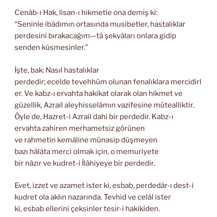
Cenâb-ı Hak, lisan-ı hikmetle ona demiş ki:
“Seninle ibâdımın ortasında musibetler, hastalıklar
perdesini bırakacağım—tâ şekvâları onlara gidip
senden küsmesinler.”
İşte, bak: Nasıl hastalıklar
perdedir; ecelde tevehhüm olunan fenalıklara mercidirl
er. Ve kabz-ı ervahta hakikat olarak olan hikmet ve
güzellik, Azrail aleyhisselâmın vazifesine mütealliktir.
Öyle de, Hazret-i Azrail dahi bir perdedir. Kabz-ı
ervahta zahiren merhametsiz görünen
ve rahmetin kemâline münasip düşmeyen
bazı hâlâta merci olmak için, o memuriyete
bir nâzır ve kudret-i İlâhiyeye bir perdedir.
Evet, izzet ve azamet ister ki, esbab, perdedâr-ı dest-i
kudret ola aklın nazarında. Tevhid ve celâl ister
ki, esbab ellerini çeksinler tesir-i hakikîden.