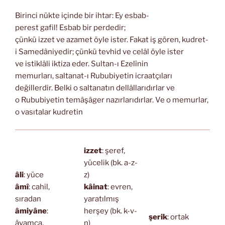
Birinci nükte içinde bir ihtar: Ey esbab-
perest gafil! Esbab bir perdedir;
çünkü izzet ve azamet öyle ister. Fakat iş gören, kudret-
i Samedâniyedir; çünkü tevhid ve celâl öyle ister
ve istiklâli iktiza eder. Sultan-ı Ezelînin
memurları, saltanat-ı Rububiyetin icraatçıları
değillerdir. Belki o saltanatın dellâllarıdırlar ve
o Rububiyetin temâşâger nazırlarıdırlar. Ve o memurlar,
o vasıtalar kudretin
izzet
: şeref,
yücelik (bk. a-z-
âli
: yüce
z)
âmî
: cahil,
kâinat
: evren,
sıradan
yaratılmış
âmiyâne
:
herşey (bk. k-v-
şerik
: ortak
âvamca,
n)