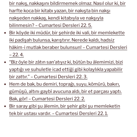
bir nakış, nakkaşını bildirmemek olmaz. Nasıl olur ki, bir
harfte koca bir kitabı yazan, bir nakışta bin nakşı
nakşeden nakkaş, kendi kitabıyla ve nakşıyla
bilinmesin? – Cumartesi Dersleri 22. 5.
Bir köyde iki müdür, bir şehirde iki vali, bir memlekette
iki padişah bulunsa, karıştırır. Nerede kaldı, hadsiz
hâkim-i mutlak beraber bulunsun! – Cumartesi Dersleri
– 22. 4.
“Biz öyle bir zâtın san’atıyız ki, bütün bu âlemimizi, bizi
yaptığı ve suhuletle icad ettiği gibi kolaylıkla yapabilir
bir zattır.” – Cumartesi Dersleri 22. 3.
Hem de bak, bu demiri, toprağı, suyu, kömürü, bakırı,
gümüşü, altını gaybî avucuna aldı, bir et parçası yaptı.
Bak, gör! – Cumartesi Dersleri 22. 2.
Bir saray gibi şu âlemin, bir şehir gibi şu memleketin
tek bir ustası vardır. – Cumartesi Dersleri 22. 1.