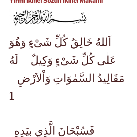
Yirmi İkinci Sözün İkinci Makamı
اَللهُ خَالِقُ كُلِّ شَىْءٍ وَهُوَ
عَلٰى كُلِّ شَىْءٍ وَكِيلٌ لَهُ
مَقَالِيدُ السَّمٰوَاتِ وَاْلاَرْضِ
1
فَسُبْحَانَ الَّذِي بِيَدِهِ