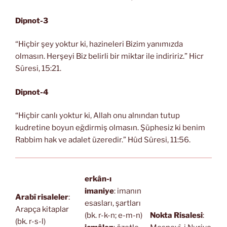
Dipnot-3
“Hiçbir şey yoktur ki, hazineleri Bizim yanımızda
olmasın. Herşeyi Biz belirli bir miktar ile indiririz.” Hicr
Sûresi, 15:21.
Dipnot-4
“Hiçbir canlı yoktur ki, Allah onu alnından tutup
kudretine boyun eğdirmiş olmasın. Şüphesiz ki benim
Rabbim hak ve adalet üzeredir.” Hûd Sûresi, 11:56.
erkân-ı
imaniye
: imanın
Arabî risaleler
:
esasları, şartları
Arapça kitaplar
(bk. r-k-n; e-m-n)
Nokta Risalesi
:
(bk. r-s-l)