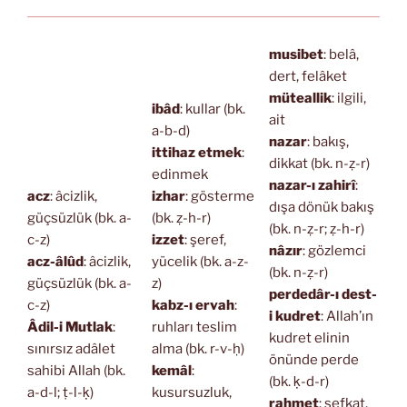
musibet
: belâ,
dert, felâket
müteallik
: ilgili,
ibâd
: kullar (bk.
ait
a-b-d)
nazar
: bakış,
ittihaz etmek
:
dikkat (bk. n-ẓ-r)
edinmek
nazar-ı zahirî
:
acz
: âcizlik,
izhar
: gösterme
dışa dönük bakış
güçsüzlük (bk. a-
(bk. ẓ-h-r)
(bk. n-ẓ-r; ẓ-h-r)
c-z)
izzet
: şeref,
nâzır
: gözlemci
acz-âlûd
: âcizlik,
yücelik (bk. a-z-
(bk. n-ẓ-r)
güçsüzlük (bk. a-
z)
perdedâr-ı dest-
c-z)
kabz-ı ervah
:
i kudret
: Allah’ın
Âdil-i Mutlak
:
ruhları teslim
kudret elinin
sınırsız adâlet
alma (bk. r-v-ḥ)
önünde perde
sahibi Allah (bk.
kemâl
:
(bk. ḳ-d-r)
a-d-l; ṭ-l-ḳ)
kusursuzluk,
rahmet
: şefkat,