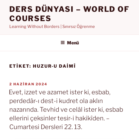
İçeriğe
DERS DÜNYASI – WORLD OF
geç
COURSES
Learning Without Borders | Sınırsız Öğrenme
Menü
ETIKET:
HUZUR-U DAIMÎ
YAYIM
2 HAZIRAN 2024
TARIHI
Evet, izzet ve azamet ister ki, esbab,
perdedâr-ı dest-i kudret ola aklın
nazarında. Tevhid ve celâl ister ki, esbab
ellerini çeksinler tesir-i hakikîden. –
Cumartesi Dersleri 22. 13.