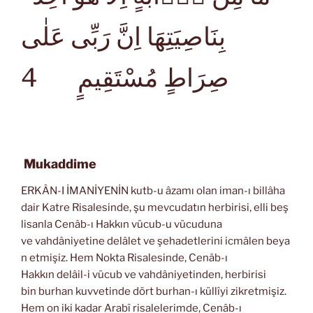
بِنَاصِيَتِهَا اِنَّ رَبِّى عَلٰى
4
صِرَاطٍ مُسْتَقِيمٍ
Mukaddime
ERKÂN-I İMANİYENİN kutb-u âzamı olan iman-ı billâha
dair Katre Risalesinde, şu mevcudatın herbirisi, elli beş
lisanla Cenâb-ı Hakkın vücub-u vücuduna
ve vahdâniyetine delâlet ve şehadetlerini icmâlen beya
n etmişiz. Hem Nokta Risalesinde, Cenâb-ı
Hakkın delâil-i vücub ve vahdâniyetinden, herbirisi
bin burhan kuvvetinde dört burhan-ı küllîyi zikretmişiz.
Hem on iki kadar Arabî risalelerimde, Cenâb-ı