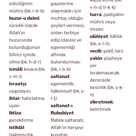
kabul etme (bk.
ediciliğinin
gayelerine
v-ḥ-d; ḥ-ḳ-ḳ)
mührü (bk. r-b-b)
ulaşmaları için
turra
: padişahın
huzur-u daimî
:
muhtaç olduğu
mührü veya
sürekli olarak
şeyleri vermesi,
imzası
Allah’ın
onları terbiye
ulûhiyet
: ilâhlık
huzurunda
edip idaresi ve
(bk. e-l-h)
bulunduğunun
egemenliği
vecih
: şekil, tarz
bilinci içinde
altında
yakin
: şüpheye
olma (bk. h-ḍ-r)
bulundurması
yer
icmâlî
: kısaca (bk.
(bk. r-b-b)
bırakmayacak
c-m-l)
saltanat
:
derecede
icraatçı
:
egemenlik,
kesinlik (bk. y-ḳ-
uygulayıcı
hâkimiyet (bk. s-
n)
ihtar
: hatırlatma,
l-ṭ)
zikretmek
:
uyarı
saltanat-ı
belirtmek
iktiza
:
Rububiyet
:
gerektirme
Rablık saltanatı;
istiklâl
:
Allah’ın herşeyi
bağımsızlık
kuşatan