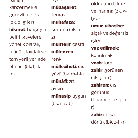
ruhları
l-ṭ-f)
olduğunu bilme
kabzetmekle
mübaşeret
:
ve inanma (bk. v-
görevli melek
temas
ḥ-d)
(bk. bilgiler)
muhafaza
:
umur-u hasise
:
hikmet
: herşeyin
koruma (bk. ḥ-f-
alçak ve değersiz
belirli gayelere
ẓ)
işler
yönelik olarak,
muhtelif
: çeşitli
vaz edilmek
:
mânâlı, faydalı ve
mülevven
:
konulmak
tam yerli yerinde
renkli
vech
: taraf
olması (bk. ḥ-k-
mülk ciheti
: dış
zahir
: görünen
m)
yüzü (bk. m-l-k)
(bk. ẓ-h-r)
münâfi
: zıt,
zahiren
: dış
aykırı
görünüş
münasip
: uygun
itibariyle (bk. ẓ-h-
(bk. n-s-b)
r)
zahirî
: dışa
dönük (bk. ẓ-h-r)