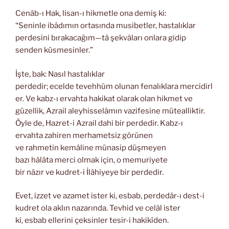
Cenâb-ı Hak, lisan-ı hikmetle ona demiş ki:
“Seninle ibâdımın ortasında musibetler, hastalıklar
perdesini bırakacağım—tâ şekvâları onlara gidip
senden küsmesinler.”
İşte, bak: Nasıl hastalıklar
perdedir; ecelde tevehhüm olunan fenalıklara mercidirl
er. Ve kabz-ı ervahta hakikat olarak olan hikmet ve
güzellik, Azrail aleyhisselâmın vazifesine mütealliktir.
Öyle de, Hazret-i Azrail dahi bir perdedir. Kabz-ı
ervahta zahiren merhametsiz görünen
ve rahmetin kemâline münasip düşmeyen
bazı hâlâta merci olmak için, o memuriyete
bir nâzır ve kudret-i İlâhiyeye bir perdedir.
Evet, izzet ve azamet ister ki, esbab, perdedâr-ı dest-i
kudret ola aklın nazarında. Tevhid ve celâl ister
ki, esbab ellerini çeksinler tesir-i hakikîden.