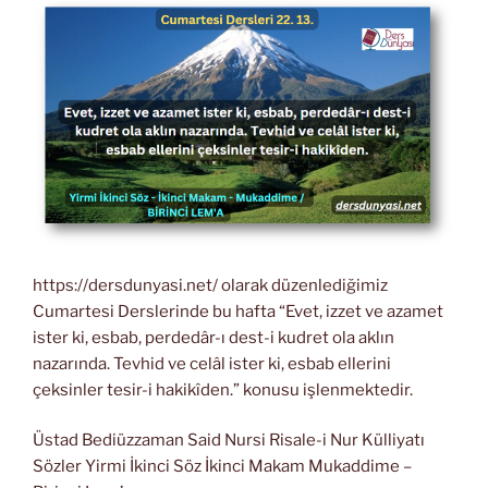
https://dersdunyasi.net/ olarak düzenlediğimiz
Cumartesi Derslerinde bu hafta “Evet, izzet ve azamet
ister ki, esbab, perdedâr-ı dest-i kudret ola aklın
nazarında. Tevhid ve celâl ister ki, esbab ellerini
çeksinler tesir-i hakikîden.” konusu işlenmektedir.
Üstad Bediüzzaman Said Nursi Risale-i Nur Külliyatı
Sözler Yirmi İkinci Söz İkinci Makam Mukaddime –