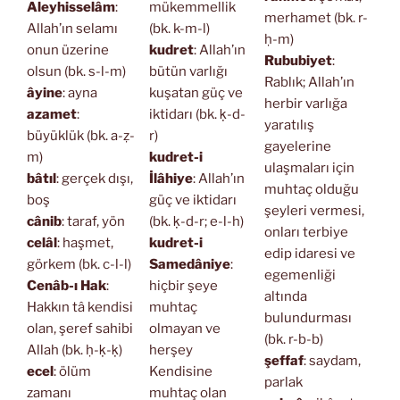
Aleyhisselâm
:
mükemmellik
merhamet (bk. r-
Allah’ın selamı
(bk. k-m-l)
ḥ-m)
onun üzerine
kudret
: Allah’ın
Rububiyet
:
olsun (bk. s-l-m)
bütün varlığı
Rablık; Allah’ın
âyine
: ayna
kuşatan güç ve
herbir varlığa
azamet
:
iktidarı (bk. ḳ-d-
yaratılış
büyüklük (bk. a-ẓ-
r)
gayelerine
m)
kudret-i
ulaşmaları için
bâtıl
: gerçek dışı,
İlâhiye
: Allah’ın
muhtaç olduğu
boş
güç ve iktidarı
şeyleri vermesi,
cânib
: taraf, yön
(bk. ḳ-d-r; e-l-h)
onları terbiye
celâl
: haşmet,
kudret-i
edip idaresi ve
görkem (bk. c-l-l)
Samedâniye
:
egemenliği
Cenâb-ı Hak
:
hiçbir şeye
altında
Hakkın tâ kendisi
muhtaç
bulundurması
olan, şeref sahibi
olmayan ve
(bk. r-b-b)
Allah (bk. ḥ-ḳ-ḳ)
herşey
şeffaf
: saydam,
ecel
: ölüm
Kendisine
parlak
zamanı
muhtaç olan