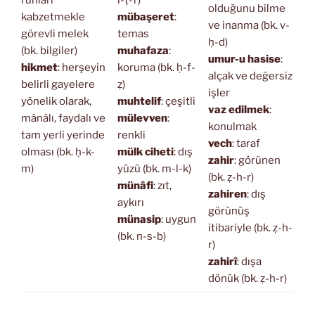
ruhları
l-ṭ-f)
olduğunu bilme
kabzetmekle
mübaşeret
:
ve inanma (bk. v-
görevli melek
temas
ḥ-d)
(bk. bilgiler)
muhafaza
:
umur-u hasise
:
hikmet
: herşeyin
koruma (bk. ḥ-f-
alçak ve değersiz
belirli gayelere
ẓ)
işler
yönelik olarak,
muhtelif
: çeşitli
vaz edilmek
:
mânâlı, faydalı ve
mülevven
:
konulmak
tam yerli yerinde
renkli
vech
: taraf
olması (bk. ḥ-k-
mülk ciheti
: dış
zahir
: görünen
m)
yüzü (bk. m-l-k)
(bk. ẓ-h-r)
münâfi
: zıt,
zahiren
: dış
aykırı
görünüş
münasip
: uygun
itibariyle (bk. ẓ-h-
(bk. n-s-b)
r)
zahirî
: dışa
dönük (bk. ẓ-h-r)