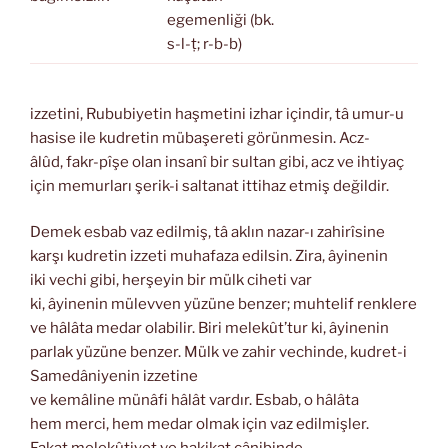
egemenliği (bk.
s-l-ṭ; r-b-b)
izzetini, Rububiyetin haşmetini izhar içindir, tâ umur-u
hasise ile kudretin mübaşereti görünmesin. Acz-
âlûd, fakr-pîşe olan insanî bir sultan gibi, acz ve ihtiyaç
için memurları şerik-i saltanat ittihaz etmiş değildir.
Demek esbab vaz edilmiş, tâ aklın nazar-ı zahirîsine
karşı kudretin izzeti muhafaza edilsin. Zira, âyinenin
iki vechi gibi, herşeyin bir mülk ciheti var
ki, âyinenin mülevven yüzüne benzer; muhtelif renklere
ve hâlâta medar olabilir. Biri melekût’tur ki, âyinenin
parlak yüzüne benzer. Mülk ve zahir vechinde, kudret-i
Samedâniyenin izzetine
ve kemâline münâfi hâlât vardır. Esbab, o hâlâta
hem merci, hem medar olmak için vaz edilmişler.