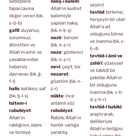
sebeplere
nakş-ı kalem
:
seyirci
taparcasına
Allah’ın kudret
tevhid
: birleme;
değer veren (bk.
kalemiyle
herşeyin bir olan
s-b-b)
yapılan nakış
Allah’a ait
gafil
: duyarsız,
(bk. n-ḳ-ş)
olduğunu bilme
sorumsuz,
nazir
: benzer
ve inanma (bk. v-
âhiretten ve
(bk. n-ẓ-r)
ḥ-d)
Allah’ın emir ve
nazır
: gözlemci
tevhid-i âmî ve
yasaklarından
(bk. n-ẓ-r)
zahirî
: yüzeysel
habersiz
nevi
: çeşit, tür
ve taklidî bir
davranan (bk. ğ-
nezaret
:
şekilde Allah’ın
f-l)
gözetim (bk. n-
bir olduğuna
halis
: katıksız, saf
ẓ-r)
inanma (bk. v-ḥ-
(bk. ḫ-l-ṣ)
nükte
: ince
d; ẓ-h-r)
hâtem-i
anlamlı söz
tevhid-i hakikî
:
rububiyet
:
rububiyet
:
araştırarak,
Allah’ın
Rablık; Allah’ın
delilleriyle
rablığının, idare
herbir varlığa
Allah’ın birliğini
ve terbiye
yaratılış