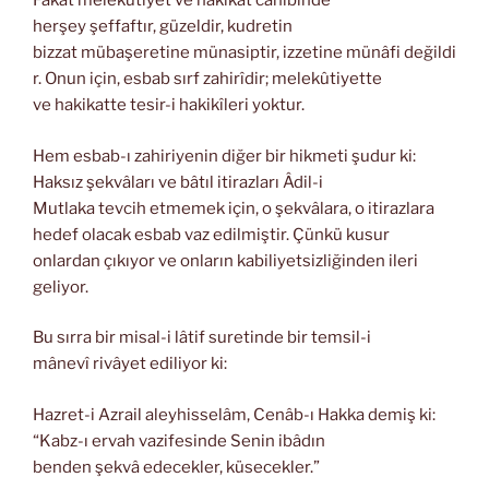
Fakat melekûtiyet ve hakikat cânibinde
herşey şeffaftır, güzeldir, kudretin
bizzat mübaşeretine münasiptir, izzetine münâfi değildi
r. Onun için, esbab sırf zahirîdir; melekûtiyette
ve hakikatte tesir-i hakikîleri yoktur.
Hem esbab-ı zahiriyenin diğer bir hikmeti şudur ki:
Haksız şekvâları ve bâtıl itirazları Âdil-i
Mutlaka tevcih etmemek için, o şekvâlara, o itirazlara
hedef olacak esbab vaz edilmiştir. Çünkü kusur
onlardan çıkıyor ve onların kabiliyetsizliğinden ileri
geliyor.
Bu sırra bir misal-i lâtif suretinde bir temsil-i
mânevî rivâyet ediliyor ki:
Hazret-i Azrail aleyhisselâm, Cenâb-ı Hakka demiş ki:
“Kabz-ı ervah vazifesinde Senin ibâdın
benden şekvâ edecekler, küsecekler.”