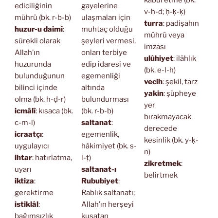
kabul etme (bk.
ediciliğinin
gayelerine
v-ḥ-d; ḥ-ḳ-ḳ)
mührü (bk. r-b-b)
ulaşmaları için
turra
: padişahın
huzur-u daimî
:
muhtaç olduğu
mührü veya
sürekli olarak
şeyleri vermesi,
imzası
Allah’ın
onları terbiye
ulûhiyet
: ilâhlık
huzurunda
edip idaresi ve
(bk. e-l-h)
bulunduğunun
egemenliği
vecih
: şekil, tarz
bilinci içinde
altında
yakin
: şüpheye
olma (bk. h-ḍ-r)
bulundurması
yer
icmâlî
: kısaca (bk.
(bk. r-b-b)
bırakmayacak
c-m-l)
saltanat
:
derecede
icraatçı
:
egemenlik,
kesinlik (bk. y-ḳ-
uygulayıcı
hâkimiyet (bk. s-
n)
ihtar
: hatırlatma,
l-ṭ)
zikretmek
:
uyarı
saltanat-ı
belirtmek
iktiza
:
Rububiyet
:
gerektirme
Rablık saltanatı;
istiklâl
:
Allah’ın herşeyi
bağımsızlık
kuşatan