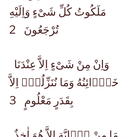
مَلَكُوتُ كُلِّ شَىْءٍ وَاِلَيْهِ
تُرْجَعُونَ
2
وَاِنْ مِنْ شَىْءٍ اِلاَّ عِنْدَنَا
خَزَۤائِنُهُ وَمَا نُنَزِّلُهُۤ اِلاَّ
بِقَدَرٍ مَعْلُومٍ
3
مَا مِنْ دَۤابَّةٍ اِلاَّ هُوَ اٰخِذٌ