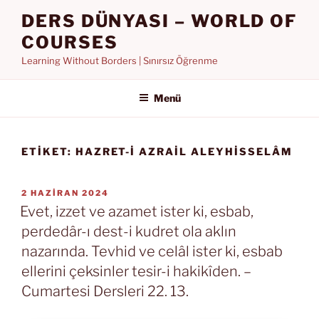
İçeriğe
DERS DÜNYASI – WORLD OF
geç
COURSES
Learning Without Borders | Sınırsız Öğrenme
Menü
ETIKET:
HAZRET-I AZRAIL ALEYHISSELÂM
YAYIM
2 HAZIRAN 2024
TARIHI
Evet, izzet ve azamet ister ki, esbab,
perdedâr-ı dest-i kudret ola aklın
nazarında. Tevhid ve celâl ister ki, esbab
ellerini çeksinler tesir-i hakikîden. –
Cumartesi Dersleri 22. 13.