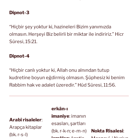
Dipnot-3
“Hiçbir şey yoktur ki, hazineleri Bizim yanımızda
olmasın. Herşeyi Biz belirli bir miktar ile indiririz.” Hicr
Sûresi, 15:21.
Dipnot-4
“Hiçbir canlı yoktur ki, Allah onu alnından tutup
kudretine boyun eğdirmiş olmasın. Şüphesiz ki benim
Rabbim hak ve adalet üzeredir.” Hûd Sûresi, 11:56.
erkân-ı
imaniye
: imanın
Arabî risaleler
:
esasları, şartları
Arapça kitaplar
(bk. r-k-n; e-m-n)
Nokta Risalesi
:
(bk. r-s-l)