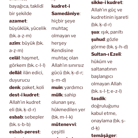
sikke-i kudret
:
bayağıca, taklidî
kudret-i
Allah’ın güç ve
bir şekilde
Samedâniye
:
kudretinin işareti
azamet
:
hiçbir şeye
(bk. ḳ-d-r)
büyüklük, yücelik
muhtaç
şua
: ışık, parıltı
(bk. a-ẓ-m)
olmayan ve
şuhud
: gözle
azîm
: büyük (bk.
herşey
görme (bk. ş-h-d)
a-ẓ-m)
Kendisine
Sultan-ı Ezelî
:
celâl
: haşmet,
muhtaç olan
hüküm ve
görkem (bk. c-l-l)
Allah’ın sınırsız
saltanatının
dellâl
: ilân edici,
gücü (bk. ḳ-d-r;
başlangıcı
duyurucu
ṣ-m-d)
olmayan Allah
denk
: paket, koli
muin
: yardımcı
(bk. s-l-ṭ; e-z-l)
dest-i kudret
:
mülk
: sahip
tasdik
:
Allah’ın kudret
olunan şey,
doğruluğunu
eli (bk. ḳ-d-r)
hükmedilen yer
kabul etme,
esbab
: sebepler
(bk. m-l-k)
onaylama (bk. ṣ-
(bk. s-b-b)
mütenevvi
:
d-ḳ)
esbab-perest
:
çeşitli
temâşâger
: