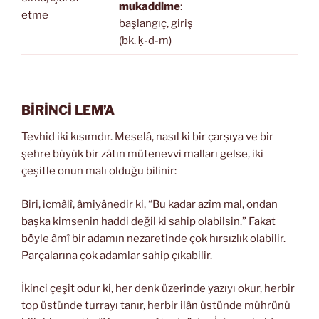
mukaddime
:
etme
başlangıç, giriş
(bk. ḳ-d-m)
BİRİNCİ LEM’A
Tevhid iki kısımdır. Meselâ, nasıl ki bir çarşıya ve bir
şehre büyük bir zâtın mütenevvi malları gelse, iki
çeşitle onun malı olduğu bilinir:
Biri, icmâlî, âmiyânedir ki, “Bu kadar azîm mal, ondan
başka kimsenin haddi değil ki sahip olabilsin.” Fakat
böyle âmî bir adamın nezaretinde çok hırsızlık olabilir.
Parçalarına çok adamlar sahip çıkabilir.
İkinci çeşit odur ki, her denk üzerinde yazıyı okur, herbir
top üstünde turrayı tanır, herbir ilân üstünde mührünü