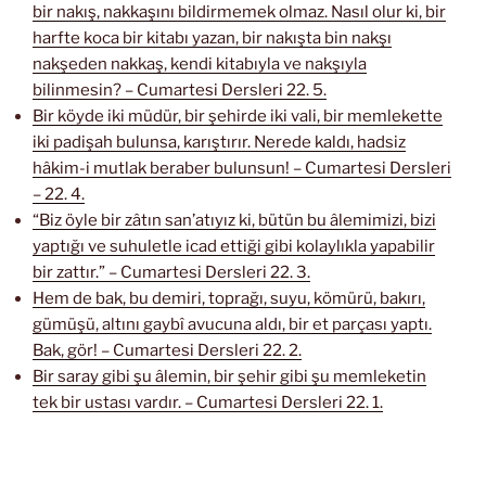
bir nakış, nakkaşını bildirmemek olmaz. Nasıl olur ki, bir
harfte koca bir kitabı yazan, bir nakışta bin nakşı
nakşeden nakkaş, kendi kitabıyla ve nakşıyla
bilinmesin? – Cumartesi Dersleri 22. 5.
Bir köyde iki müdür, bir şehirde iki vali, bir memlekette
iki padişah bulunsa, karıştırır. Nerede kaldı, hadsiz
hâkim-i mutlak beraber bulunsun! – Cumartesi Dersleri
– 22. 4.
“Biz öyle bir zâtın san’atıyız ki, bütün bu âlemimizi, bizi
yaptığı ve suhuletle icad ettiği gibi kolaylıkla yapabilir
bir zattır.” – Cumartesi Dersleri 22. 3.
Hem de bak, bu demiri, toprağı, suyu, kömürü, bakırı,
gümüşü, altını gaybî avucuna aldı, bir et parçası yaptı.
Bak, gör! – Cumartesi Dersleri 22. 2.
Bir saray gibi şu âlemin, bir şehir gibi şu memleketin
tek bir ustası vardır. – Cumartesi Dersleri 22. 1.