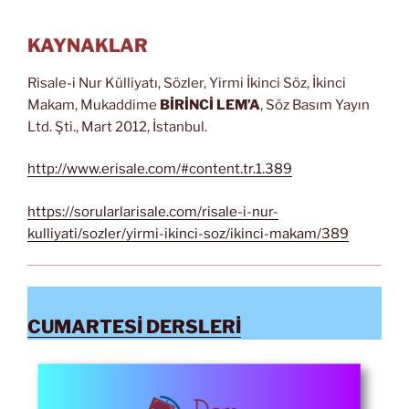
KAYNAKLAR
Risale-i Nur Külliyatı, Sözler, Yirmi İkinci Söz, İkinci
Makam, Mukaddime
BİRİNCİ LEM’A
, Söz Basım Yayın
Ltd. Şti., Mart 2012, İstanbul.
http://www.erisale.com/#content.tr.1.389
https://sorularlarisale.com/risale-i-nur-
kulliyati/sozler/yirmi-ikinci-soz/ikinci-makam/389
CUMARTESİ DERSLERİ