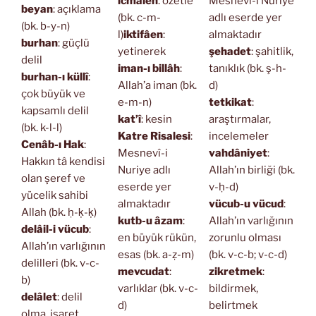
icmâlen
: özetle
Mesnevî-i Nuriye
beyan
: açıklama
(bk. c-m-
adlı eserde yer
(bk. b-y-n)
l)
iktifâen
:
almaktadır
burhan
: güçlü
yetinerek
şehadet
: şahitlik,
delil
iman-ı billâh
:
tanıklık (bk. ş-h-
burhan-ı küllî
:
Allah’a iman (bk.
d)
çok büyük ve
e-m-n)
tetkikat
:
kapsamlı delil
kat’î
: kesin
araştırmalar,
(bk. k-l-l)
Katre Risalesi
:
incelemeler
Cenâb-ı Hak
:
Mesnevî-i
vahdâniyet
:
Hakkın tâ kendisi
Nuriye adlı
Allah’ın birliği (bk.
olan şeref ve
eserde yer
v-ḥ-d)
yücelik sahibi
almaktadır
vücub-u vücud
:
Allah (bk. ḥ-ḳ-ḳ)
kutb-u âzam
:
Allah’ın varlığının
delâil-i vücub
:
en büyük rükün,
zorunlu olması
Allah’ın varlığının
esas (bk. a-ẓ-m)
(bk. v-c-b; v-c-d)
delilleri (bk. v-c-
mevcudat
:
zikretmek
:
b)
varlıklar (bk. v-c-
bildirmek,
delâlet
: delil
d)
belirtmek
olma, işaret