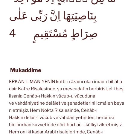
بِنَاصِيَتِهَا اِنَّ رَبِّى عَلٰى
4
صِرَاطٍ مُسْتَقِيمٍ
Mukaddime
ERKÂN-I İMANİYENİN kutb-u âzamı olan iman-ı billâha
dair Katre Risalesinde, şu mevcudatın herbirisi, elli beş
lisanla Cenâb-ı Hakkın vücub-u vücuduna
ve vahdâniyetine delâlet ve şehadetlerini icmâlen beya
n etmişiz. Hem Nokta Risalesinde, Cenâb-ı
Hakkın delâil-i vücub ve vahdâniyetinden, herbirisi
bin burhan kuvvetinde dört burhan-ı küllîyi zikretmişiz.
Hem on iki kadar Arabî risalelerimde, Cenâb-ı