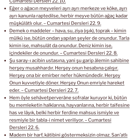
Cumartesi Dersleri 22. 10.
Eğer o ağacın meyveleri ayrı ayrı merkeze ve köke, ayrı
ayrı kanunla raptedilse, herbir meyve bütün ağaç kadar
müşkülâtlı olur. – Cumartesi Dersleri 22. 9.
Demek o maddeler – hava, su, ziya (ışık), toprak – kimin
mülkü ise, bütün ondan yapılan şeyler de onundur. Tarla
kimin ise, mahsulât da onundur. Deniz kimin ise,
içindekiler de onundur. – Cumartesi Dersleri 22. 8.
Şu saray-ı acibin ustasına, yani şu garip âlemin sahibine
herşey musahhardır. Herşey onun hesabına çalışır.
Herşey ona bir emirber nefer hükmündedir. Herşey
Onun kuvvetiyle döner. Herşey Onun emriyle hareket
eder. – Cumartesi Dersleri 22. 7.
Hem öyle sehâvetperverâne sofralar kuruyor ki, bütün
bu memleketin halklarına, hayvanlarına, herbir taifesine
has ve lâyık, belki herbir ferdine mahsus ismiyle ve
resmiyle bir tabla-i nimet veriliyor. – Cumartesi
Dersleri 22. 6.
Madem bir harf, kâtibini göstermeksizin olmaz. San’atlı