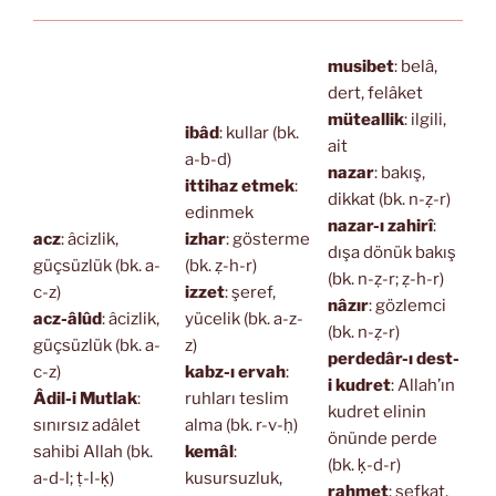
musibet
: belâ,
dert, felâket
müteallik
: ilgili,
ibâd
: kullar (bk.
ait
a-b-d)
nazar
: bakış,
ittihaz etmek
:
dikkat (bk. n-ẓ-r)
edinmek
nazar-ı zahirî
:
acz
: âcizlik,
izhar
: gösterme
dışa dönük bakış
güçsüzlük (bk. a-
(bk. ẓ-h-r)
(bk. n-ẓ-r; ẓ-h-r)
c-z)
izzet
: şeref,
nâzır
: gözlemci
acz-âlûd
: âcizlik,
yücelik (bk. a-z-
(bk. n-ẓ-r)
güçsüzlük (bk. a-
z)
perdedâr-ı dest-
c-z)
kabz-ı ervah
:
i kudret
: Allah’ın
Âdil-i Mutlak
:
ruhları teslim
kudret elinin
sınırsız adâlet
alma (bk. r-v-ḥ)
önünde perde
sahibi Allah (bk.
kemâl
:
(bk. ḳ-d-r)
a-d-l; ṭ-l-ḳ)
kusursuzluk,
rahmet
: şefkat,