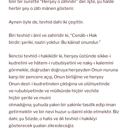
bilir bir surette “Herşey o zâtındır” der. İşte, şu halde
herbir şey o zâtı mânen gösterir.
Aynen öyle de, tevhid dahi iki çeşittir.
Biri tevhid-i âmî ve zahirîdir ki, “Cenâb-ı Hak
birdir; şeriki, naziri yoktur. Bu kâinat onundur.”
İkincisi tevhid-i hakikîdir ki, herşey üstünde sikke-i
kudretini ve hâtem-i rububiyetini ve nakş-ı kalemini
görmekle, doğrudan doğruya herşeyden Onun nuruna
karşı bir pencere açıp, Onun birliğine ve herşey
Onun dest-i kudretinden çıktığına ve ulûhiyetinde
ve rububiyetinde ve mülkünde hiçbir vechile
hiçbir şeriki ve muini
olmadığına, şuhuda yakın bir yakinle tasdik edip iman
getirmektir ve bir nevi huzur-u daimî elde etmektir. Biz
dahi, şu Sözde, o halis ve âli tevhid-i hakikîyi
gösterecek şuaları zikredeceğiz.