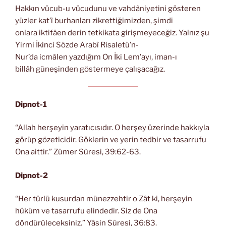
Hakkın vücub-u vücudunu ve vahdâniyetini gösteren
yüzler kat’î burhanları zikrettiğimizden, şimdi
onlara iktifâen derin tetkikata girişmeyeceğiz. Yalnız şu
Yirmi İkinci Sözde Arabî Risaletü’n-
Nur’da icmâlen yazdığım On İki Lem’ayı, iman-ı
billâh güneşinden göstermeye çalışacağız.
Dipnot-1
“Allah herşeyin yaratıcısıdır. O herşey üzerinde hakkıyla
görüp gözeticidir. Göklerin ve yerin tedbir ve tasarrufu
Ona aittir.” Zümer Sûresi, 39:62-63.
Dipnot-2
“Her türlü kusurdan münezzehtir o Zât ki, herşeyin
hüküm ve tasarrufu elindedir. Siz de Ona
döndürüleceksiniz.” Yâsin Sûresi, 36:83.