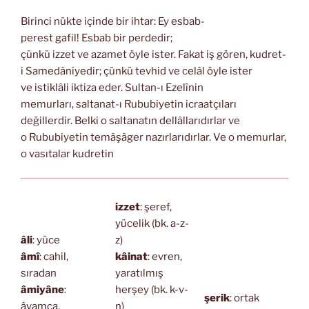
Birinci nükte içinde bir ihtar: Ey esbab-
perest gafil! Esbab bir perdedir;
çünkü izzet ve azamet öyle ister. Fakat iş gören, kudret-
i Samedâniyedir; çünkü tevhid ve celâl öyle ister
ve istiklâli iktiza eder. Sultan-ı Ezelînin
memurları, saltanat-ı Rububiyetin icraatçıları
değillerdir. Belki o saltanatın dellâllarıdırlar ve
o Rububiyetin temâşâger nazırlarıdırlar. Ve o memurlar,
o vasıtalar kudretin
izzet
: şeref,
yücelik (bk. a-z-
âli
: yüce
z)
âmî
: cahil,
kâinat
: evren,
sıradan
yaratılmış
âmiyâne
:
herşey (bk. k-v-
şerik
: ortak
âvamca,
n)