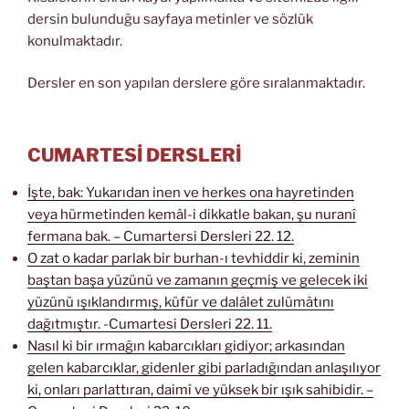
dersin bulunduğu sayfaya metinler ve sözlük
konulmaktadır.
Dersler en son yapılan derslere göre sıralanmaktadır.
CUMARTESİ DERSLERİ
İşte, bak: Yukarıdan inen ve herkes ona hayretinden
veya hürmetinden kemâl-i dikkatle bakan, şu nuranî
fermana bak. – Cumartersi Dersleri 22. 12.
O zat o kadar parlak bir burhan-ı tevhiddir ki, zeminin
baştan başa yüzünü ve zamanın geçmiş ve gelecek iki
yüzünü ışıklandırmış, küfür ve dalâlet zulümâtını
dağıtmıştır. -Cumartesi Dersleri 22. 11.
Nasıl ki bir ırmağın kabarcıkları gidiyor; arkasından
gelen kabarcıklar, gidenler gibi parladığından anlaşılıyor
ki, onları parlattıran, daimî ve yüksek bir ışık sahibidir. –