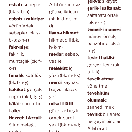
şekvâ
: şikâyet
esbab
: sebepler
Allah’ın sınırsız
şerik-i saltanat
:
(bk. s-b-b)
güç ve iktidarı
saltanata ortak
esbab-ı zahiriye
:
(bk. ḳ-d-r; ṣ-m-
(bk. s-l-ṭ)
görünürdeki
d)
temsil-i mânevî
:
sebepler (bk. s-
lisan-ı hikmet
:
mânevi örnek,
b-b; ẓ-h-r)
hikmet dili (bk.
benzetme (bk. a-
fakr-pîşe
:
ḥ-k-m)
n-y)
fakirlik,
medar
: sebep,
tesir-i hakikî
:
muhtaçlık (bk. f-
vesile
gerçek tesir (bk.
ḳ-r)
melekût
: iç
ḥ-ḳ-ḳ)
fenalık
: kötülük
yüzü (bk. m-l-k)
tevcih etme
:
(bk. f-n-y)
merci
: kaynak,
yöneltme
hakikat
: gerçek,
başvurulacak
tevehhüm
doğru (bk. ḥ-ḳ-ḳ)
yer
olunmak
:
hâlât
: durumlar,
misal-i lâtif
:
zannedilmek
haller
güzel ve hoş bir
tevhid
: birleme;
Hazret-i Azrail
:
örnek, suret,
herşeyin bir olan
ölüm meleği,
şekil (bk. m-s̱-l;
Allah’a ait