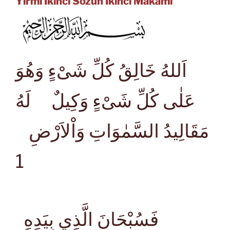
Yirmi İkinci Sözün İkinci Makamı
اَللهُ خَالِقُ كُلِّ شَىْءٍ وَهُوَ
عَلٰى كُلِّ شَىْءٍ وَكِيلٌ لَهُ
مَقَالِيدُ السَّمٰوَاتِ وَاْلاَرْضِ
1
فَسُبْحَانَ الَّذِي بِيَدِهِ