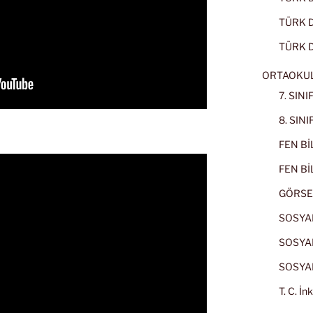
TÜRK Dİ
TÜRK D
ORTAOKU
7. SIN
8. SIN
FEN BİL
FEN BİL
GÖRSE
SOSYAL
SOSYAL
SOSYAL
T. C. İn