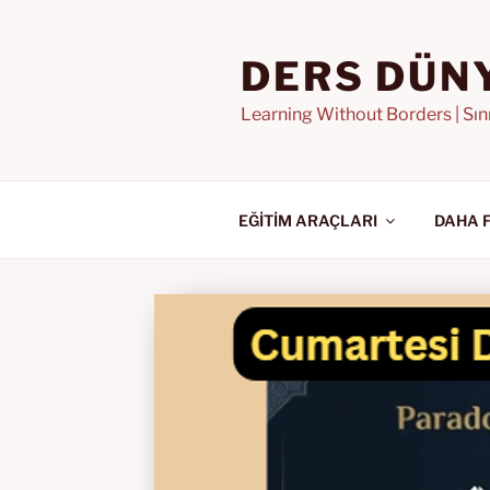
İçeriğe
geç
DERS DÜN
Learning Without Borders | Sı
EĞİTİM ARAÇLARI
DAHA 