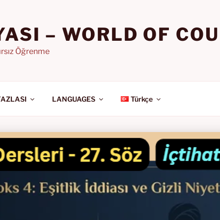
YASI – WORLD OF CO
nırsız Öğrenme
FAZLASI
LANGUAGES
Türkçe