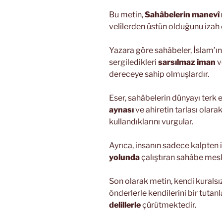
Bu metin,
Sahâbelerin manevî
velîlerden üstün olduğunu izah e
Yazara göre sahâbeler, İslam’ı
sergiledikleri
sarsılmaz iman
v
dereceye sahip olmuşlardır.
Eser, sahâbelerin dünyayı terk 
aynası
ve ahiretin tarlası olara
kullandıklarını vurgular.
Ayrıca, insanın sadece kalpten 
yolunda
çalıştıran sahâbe mesl
Son olarak metin, kendi kuralsız
önderlerle kendilerini bir tutanl
delillerle
çürütmektedir.