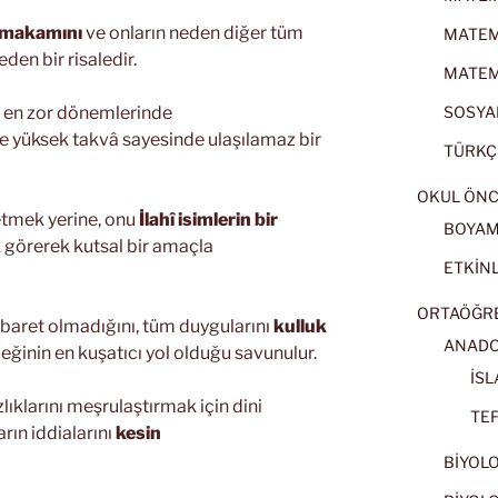
 makamını
ve onların neden diğer tüm
MATEMA
den bir risaledir.
MATEMA
n en zor dönemlerinde
SOSYAL
e yüksek takvâ sayesinde ulaşılamaz bir
TÜRKÇE
OKUL ÖNC
etmek yerine, onu
İlahî isimlerin bir
BOYA
k görerek kutsal bir amaçla
ETKİNL
ORTAÖĞRET
ibaret olmadığını, tüm duygularını
kulluk
ANADOL
eğinin en kuşatıcı yol olduğu savunulur.
İSL
lıklarını meşrulaştırmak için dini
TEF
arın iddialarını
kesin
BİYOLOJ