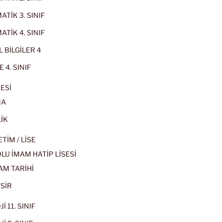
TİK 3. SINIF
TİK 4. SINIF
 BİLGİLER 4
 4. SINIF
ESİ
MA
İK
İM / LİSE
U İMAM HATİP LİSESİ
AM TARİHİ
SİR
İ 11. SINIF