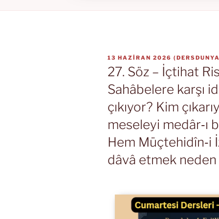
YAYIM
13 HAZIRAN 2026
(
DERSDUNYA
TARIHI
27. Söz – İçtihat Ris
Sahâbelere karşı i
çıkıyor? Kim çıkar
meseleyi medâr‑ı 
Hem Müçtehidîn‑i İ
dâvâ etmek neden i