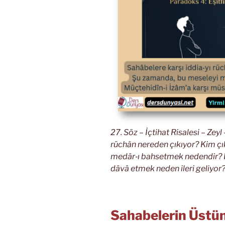
27. Söz – İçtihat Risalesi – Zeyl
rüchân nereden çıkıyor? Kim ç
medâr‑ı bahsetmek nedendir? 
dâvâ etmek neden ileri geliyor
Sahabelerin Üstü