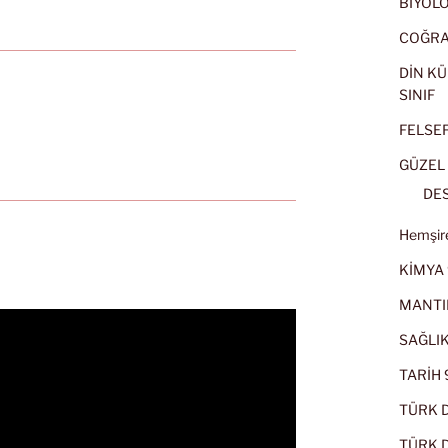
BİYOLOJ
COĞRAF
DİN KÜ
SINIF
FELSEFE
GÜZEL 
DES
Hemşire
KİMYA 
MANTI
SAĞLIK
TARİH 9
TÜRK D
TÜRK Dİ