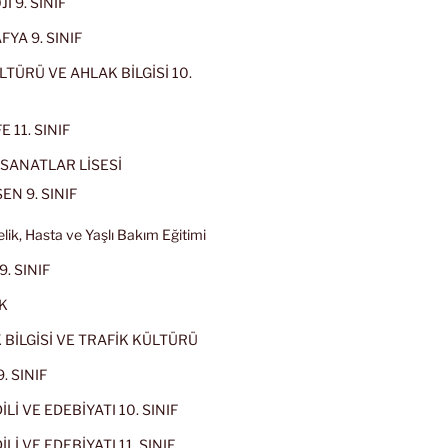
İ 9. SINIF
YA 9. SINIF
LTÜRÜ VE AHLAK BİLGİSİ 10.
 11. SINIF
SANATLAR LİSESİ
EN 9. SINIF
lik, Hasta ve Yaşlı Bakım Eğitimi
9. SINIF
K
 BİLGİSİ VE TRAFİK KÜLTÜRÜ
. SINIF
İLİ VE EDEBİYATI 10. SINIF
Lİ VE EDEBİYATI 11. SINIF