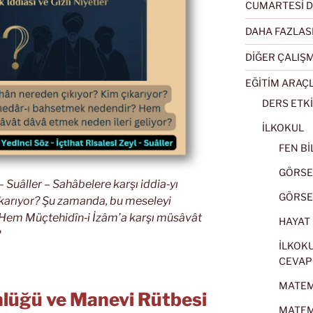
CUMARTESİ D
DAHA FAZLAS
DİĞER ÇALIŞ
EĞİTİM ARAÇ
DERS ETKİ
İLKOKUL
FEN BİL
GÖRSEL
 – Suâller – Sahâbelere karşı iddia‑yı
GÖRSEL
ıkarıyor? Şu zamanda, bu meseleyi
Hem Müçtehidîn‑i İzâm’a karşı müsâvât
HAYAT B
?
İLKOKU
CEVAP
MATEMA
nlüğü ve Manevi Rütbesi
MATEMA