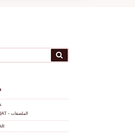
Ara
R
عرب
ALMULSAQAT – الملصقات
AR