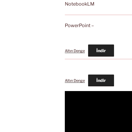
NotebookLM
PowerPoint –
İndir
Altın Denge
İndir
Altın Denge