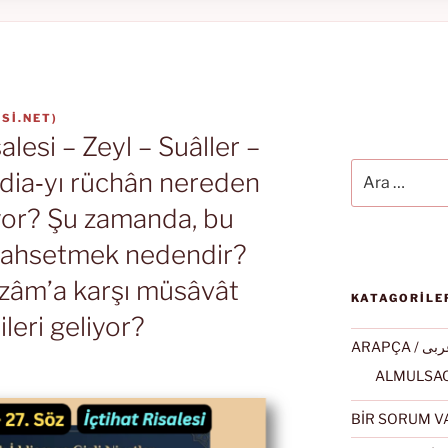
SI.NET
)
alesi – Zeyl – Suâller –
Ara:
ddia‑yı rüchân nereden
ıyor? Şu zamanda, bu
bahsetmek nedendir?
zâm’a karşı müsâvât
KATAGORİLE
leri geliyor?
ARAPÇA / ى
BİR SORUM V