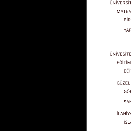
ÜNİVERSİT
MATEM
BİR
YA
ÜNİVESİT
EĞİTİM
EĞİ
GÜZEL 
GÖ
SA
İLAHİY
İSL