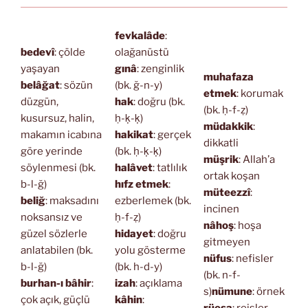
fevkalâde
:
bedevî
: çölde
olağanüstü
yaşayan
gınâ
: zenginlik
muhafaza
belâğat
: sözün
(bk. ğ-n-y)
etmek
: korumak
düzgün,
hak
: doğru (bk.
(bk. ḥ-f-ẓ)
kusursuz, halin,
ḥ-ḳ-ḳ)
müdakkik
:
makamın icabına
hakikat
: gerçek
dikkatli
göre yerinde
(bk. ḥ-ḳ-ḳ)
müşrik
: Allah’a
söylenmesi (bk.
halâvet
: tatlılık
ortak koşan
b-l-ğ)
hıfz etmek
:
müteezzî
:
beliğ
: maksadını
ezberlemek (bk.
incinen
noksansız ve
ḥ-f-ẓ)
nâhoş
: hoşa
güzel sözlerle
hidayet
: doğru
gitmeyen
anlatabilen (bk.
yolu gösterme
nüfus
: nefisler
b-l-ğ)
(bk. h-d-y)
(bk. n-f-
burhan-ı bâhir
:
izah
: açıklama
s)
nümune
: örnek
çok açık, güçlü
kâhin
: