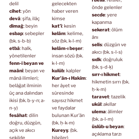
rüesa
: reisler,
delil
gelecekten
önde gelenler
cihet
: yön
haber veren
secde
: yere
devâ
: şifa, ilâç
kimse
kapanma
dimağ
: beyin
kat’î
: kesin
sekerat
: ölüm
esbap
: sebepler
kelâm
: kelime,
ânı
(bk. s-b-b)
söz (bk. k-l-m)
selis
: düzgün ve
etbâ
: halk,
kelâm-ı beşer
:
akıcı (bk. s-l-s)
yönetilenler
insan sözü (bk.
sıdk
: doğruluk
fenn-i beyan ve
k-l-m)
(bk. ṣ-d-ḳ)
maânî
: beyan ve
kulûb
: kalpler
sırr-ı hikmet
:
mânâ ilimleri;
Kur’ân-ı Hakîm
:
hikmetin sırrı (bk.
belâğat ilminin
her âyet ve
ḥ-k-m)
üç ana dalından
sûresinde
taravet
: tazelik
ikisi (bk. b-y-n; a-
sayısız hikmet
ukûl
: akıllar
n-y)
ve faydalar
ulema
: âlimler
fesâhat
: dilin
bulunan Kur’ân
(bk. a-l-m)
doğru, düzgün,
(bk. ḥ-k-m)
üslûb-u beyan
:
açık ve akıcı
Kureyş
: (bk.
açıklama tarzı
şekilde
bilgiler)