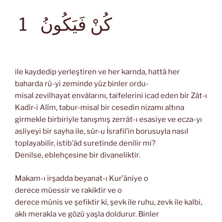
كُنْ فَيَكُونُ
1
ile kaydedip yerleştiren ve her karnda, hattâ her
baharda rû-yi zeminde yüz binler ordu-
misal zevilhayat envâlarını, taifelerini icad eden bir Zât-ı
Kadîr-i Alîm, tabur-misal bir cesedin nizamı altına
girmekle birbiriyle tanışmış zerrât-ı esasiye ve ecza-yı
asliyeyi bir sayha ile, sûr-u İsrafil’in borusuyla nasıl
toplayabilir, istib’âd suretinde denilir mi?
Denilse, eblehçesine bir divaneliktir.
Makam-ı irşadda beyanat-ı Kur’âniye o
derece müessir ve rakiktir ve o
derece mûnis ve şefiktir ki, şevk ile ruhu, zevk ile kalbi,
aklı merakla ve gözü yaşla doldurur. Binler