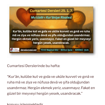
Cumartesi Derslerinde bu hafta:
“Kur’ân, kulûbe kut ve gıda ve ukûle kuvvet ve gınâ ve
ruha mâ ve ziya ve nüfusa devâ ve şifa olduğundan
usandırmaz. Hergün ekmek yeriz, usanmayız. Fakat en
güzel bir meyveyi hergün yesek, usandıracak.”
konusu işlenmektedir.