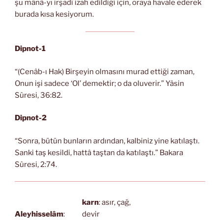
şu mânâ-yı irşadî izah edildiği için, oraya havale ederek
burada kısa kesiyorum.
Dipnot-1
“(Cenâb-ı Hak) Birşeyin olmasını murad ettiği zaman,
Onun işi sadece ‘Ol’ demektir; o da oluverir.” Yâsin
Sûresi, 36:82.
Dipnot-2
“Sonra, bütün bunların ardından, kalbiniz yine katılaştı.
Sanki taş kesildi, hattâ taştan da katılaştı.” Bakara
Sûresi, 2:74.
karn
: asır, çağ,
Aleyhisselâm
:
devir