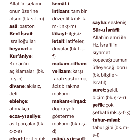
Allah’ın selamı
kemâl-i
onun üzerine
intizam
: tam bir
olsun (bk. s-l-m)
düzenlilik (bk. k-
sayha
: sesleniş
asâ
: baston
m-l; n-ẓ-m)
Sûr-u İsrâfil
:
Benî İsrail
:
lâkayt
: ilgisiz
Allah’ın emri ile
İsrailoğulları
letaif
: latifeler,
Hz. İsrafil’in
beyanat-ı
duyular (bk. l-ṭ-
kıyamet
Kur’âniye
:
f)
kopacağı zaman
Kur’ân’ın
makam-ı ifham
üfleyeceği boru
açıklamaları (bk.
ve ilzam
: karşı
(bk. bilgiler-
b-y-n)
tarafı susturma,
İsrafil)
divane
: akılsız,
âciz bırakma
suret
: şekil,
deli
makamı
biçim (bk. ṣ-v-r)
eblehçe
:
makam-ı irşad
:
şefik
: çok
ahmakça
doğru yolu
şefkatli (bk. ş-f-ḳ)
ecza-yı asliye
:
gösterme
tabur-misal
:
asıl parçalar (bk.
makamı (bk. r-ş-
tabur gibi (bk. m-
c-z-e)
d)
s̱-l)
efrad
: fertler (bk.
mânâ-yı irşadî
: