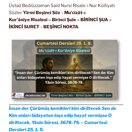
Üstad Bediüzzaman Said Nursi Risale-i Nur Külliyatı
Sözler
Yirmi Beşinci Söz
–
Mu’cizât-ı
Kur’âniye Risalesi
– Birinci Şule – BİRİNCİ ŞUA
–
İKİNCİ SURET
–
BEŞİNCİ NOKTA
.
İnsan der Çürümüş kemikleri kim diriltecek Sen de
Kim onları bidayeten inşa edip hayat vermişse O
diriltecek. Yâsin Sûresi, 3678-79. – Cumartesi
Dersleri 25. 1. 9.