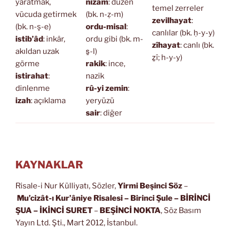
yaratmak,
nizam
: düzen
temel zerreler
vücuda getirmek
(bk. n-ẓ-m)
zevilhayat
:
(bk. n-ş-e)
ordu-misal
:
canlılar (bk. ḥ-y-y)
istib’âd
: inkâr,
ordu gibi (bk. m-
zîhayat
: canlı (bk.
akıldan uzak
s̱-l)
ẕî; h-y-y)
görme
rakik
: ince,
istirahat
:
nazik
dinlenme
rû-yi zemin
:
izah
: açıklama
yeryüzü
sair
: diğer
KAYNAKLAR
Risale-i Nur Külliyatı, Sözler,
Yirmi Beşinci Söz
–
Mu’cizât-ı Kur’âniye Risalesi
– Birinci Şule – BİRİNCİ
ŞUA
– İKİNCİ SURET
–
BEŞİNCİ NOKTA
, Söz Basım
Yayın Ltd. Şti., Mart 2012, İstanbul.