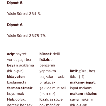
Dipnot-5
Yâsin Sûresi, 36:1-3.
Dipnot-6
Yâsin Sûresi, 36:78-79.
acip
: hayret
hüccet
: delil
verici, şaşırtıcı
i’câzlı
: bir
beyan
: açıklama
benzerini
(bk. b-y-n)
yapmakta
lâtif
: güzel, hoş
bidayeten
:
başkalarını aciz
(bk. l-ṭ-f)
başlangıçta
bırakacak
makam-ı ispat
:
ferman etmek
:
şekilde mucizeli
ispat makamı
buyurmak
(bk. a-c-z)
makam-ı tâzim
:
Hak
: doğru,
îcazlı
: az sözle
saygı makamı
gerçek; her şeyi
çok mânâlar
(bk. a-ẓ-m)