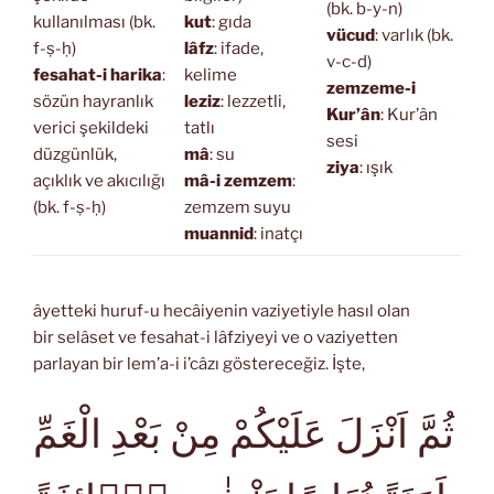
(bk. b-y-n)
kullanılması (bk.
kut
: gıda
vücud
: varlık (bk.
f-ṣ-ḥ)
lâfz
: ifade,
v-c-d)
fesahat-i harika
:
kelime
zemzeme-i
sözün hayranlık
leziz
: lezzetli,
Kur’ân
: Kur’ân
verici şekildeki
tatlı
sesi
düzgünlük,
mâ
: su
ziya
: ışık
açıklık ve akıcılığı
mâ-i zemzem
:
(bk. f-ṣ-ḥ)
zemzem suyu
muannid
: inatçı
âyetteki huruf-u hecâiyenin vaziyetiyle hasıl olan
bir selâset ve fesahat-i lâfziyeyi ve o vaziyetten
parlayan bir lem’a-i i’câzı göstereceğiz. İşte,
ثُمَّ اَنْزَلَ عَلَيْكُمْ مِنْ بَعْدِ الْغَمِّ