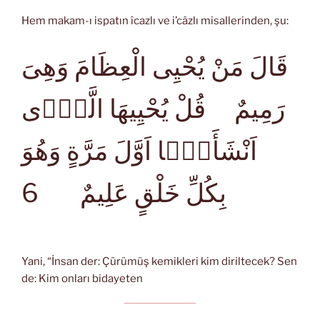
Hem makam-ı ispatın îcazlı ve i’câzlı misallerinden, şu:
قَالَ مَنْ يُحْيِى الْعِظَامَ وَهِىَ
رَمِيمٌ قُلْ يُحْيِيهَا الَّذِۤى
اَنْشَأَهَۤا اَوَّلَ مَرَّةٍ وَهُوَ
6
بِكُلِّ خَلْقٍ عَلِيمٌ
Yani, “İnsan der: Çürümüş kemikleri kim diriltecek? Sen
de: Kim onları bidayeten