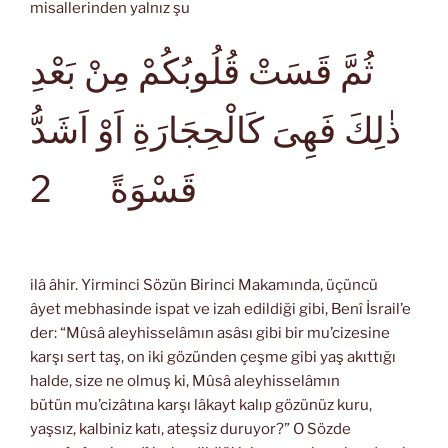
misallerinden yalnız şu
ثُمَّ قَسَتْ قُلُوبُكُمْ مِنْ بَعْدِ
ذٰلِكَ فَهِىَ كَالْحِجَارَةِ اَوْ اَشَدُّ
2
قَسْوَةً
ilâ âhir. Yirminci Sözün Birinci Makamında, üçüncü
âyet mebhasinde ispat ve izah edildiği gibi, Benî İsrail’e
der: “Mûsâ aleyhisselâmın asâsı gibi bir mu’cizesine
karşı sert taş, on iki gözünden çeşme gibi yaş akıttığı
halde, size ne olmuş ki, Mûsâ aleyhisselâmın
bütün mu’cizâtına karşı lâkayt kalıp gözünüz kuru,
yaşsız, kalbiniz katı, ateşsiz duruyor?” O Sözde