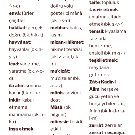
taife
: topluluk
f-r-d)
doğru yolu
tasvir etmek
:
envâ
: türler,
gösterici mânâ
anlatmak, ifade
çeşitler
(bk. r-ş-d)
etmek (bk. ṣ-v-r)
hakikat
: gerçek,
mebhas
: bahis,
temsil
: kıyaslama
doğru (bk. ḥ-ḳ-ḳ)
kısım
tarzında
hayvânat
:
mizan-ı hikmet
:
benzetme,
hayvanlar (bk. ḥ-
hikmet terazisi
analoji (bk. m-s̱-l)
y-y)
(bk. v-z-n; ḥ-k-
teşkil etmek
:
icad
: var etme,
m)
meydana
yaratma (bk. v-c-
mu’cizât
:
getirmek
d)
mu’cizeler (bk.
Zât-ı Kadîr-i
ilâ âhir
: sonuna
a-c-z)
Alîm
: herşeye
kadar (bk. e-ḫ-r)
mûnis
: sevimli,
gücü yeten ve
inkâr
: kabul
dost
herşeyi bilen zât,
etmeme,
Mûsâ
: (bk.
Allah (bk. ḳ-d-r; a-
inanmama (bk. n-
bilgiler)
l-m)
k-r)
müessir
: tesirli,
zerrât
: zerreler
inşa etmek
:
etkili
zerrât-ı esasiya
: