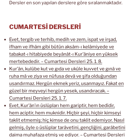
Dersler en son yapılan derslere göre sıralanmaktadır.
CUMARTESİ DERSLERİ
Evet, tergib ve terhib, medih ve zem, ispat ve irşad,
ifham ve ifhâm gibi bütün aksâm-ı kelâmiyede ve
tabakat-ı hitabiyede beyânât-ı Kur’âniye en yüksek
mertebededir. – Cumartesi Dersleri 25. 1. 8.
Kur’ân, kulûbe kut ve gıda ve ukûle kuvvet ve gınâ ve
ruha mâ ve ziya ve nüfusa devâ ve şifa olduğundan
usandırmaz. Hergün ekmek yeriz, usanmayız. Fakat en
güzel bir meyveyi hergün yesek, usandıracak. –
Cumartesi Dersleri 25. 1. 7.
Evet, Kur’ân’ın üslûpları hem gariptir, hem bedîdir,
hem aciptir, hem muknidir. Hiçbir şeyi, hiçbir kimseyi
taklit etmemiş; hiç kimse de onu taklit edemiyor. Nasıl
gelmiş, öyle o üslûplar tarâvetini, gençliğini, garâbetini
daima muhafaza etmiş ve ediyor. – Cumartesi Dersleri