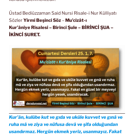
Üstad Bediüzzaman Said Nursi Risale-i Nur Külliyatı
Sözler
Yirmi Beşinci Söz
–
Mu’cizât-ı
Kur’âniye Risalesi
– Birinci Şule – BİRİNCİ ŞUA
–
İKİNCİ SURET.
Kur’ân, kulûbe kut ve gıda ve ukûle kuvvet ve gınâ ve
ruha mâ ve ziya ve nüfusa devâ ve şifa olduğundan
usandırmaz. Hergün ekmek yeriz, usanmayız. Fakat