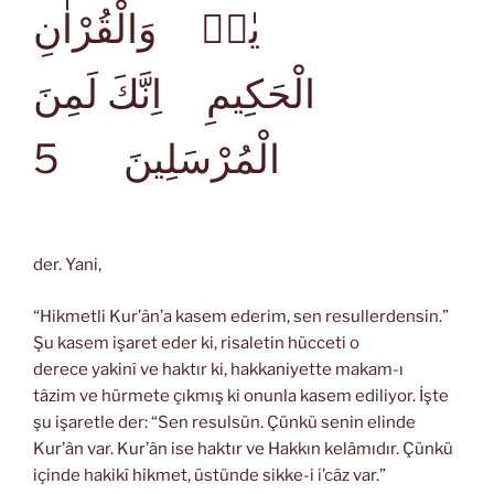
يٰسۤ وَالْقُرْاٰنِ
الْحَكِيمِ اِنَّكَ لَمِنَ
الْمُرْسَلِينَ
5
der. Yani,
“Hikmetli Kur’ân’a kasem ederim, sen resullerdensin.”
Şu kasem işaret eder ki, risaletin hücceti o
derece yakinî ve haktır ki, hakkaniyette makam-ı
tâzim ve hürmete çıkmış ki onunla kasem ediliyor. İşte
şu işaretle der: “Sen resulsün. Çünkü senin elinde
Kur’ân var. Kur’ân ise haktır ve Hakkın kelâmıdır. Çünkü
içinde hakikî hikmet, üstünde sikke-i i’câz var.”