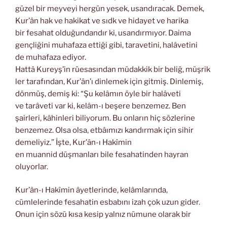
güzel bir meyveyi hergün yesek, usandıracak. Demek,
Kur’ân hak ve hakikat ve sıdk ve hidayet ve harika
bir fesahat olduğundandır ki, usandırmıyor. Daima
gençliğini muhafaza ettiği gibi, taravetini, halâvetini
de muhafaza ediyor.
Hattâ Kureyş’in rüesasından müdakkik bir beliğ, müşrik
ler tarafından, Kur’ân’ı dinlemek için gitmiş. Dinlemiş,
dönmüş, demiş ki: “Şu kelâmın öyle bir halâveti
ve tarâveti var ki, kelâm-ı beşere benzemez. Ben
şairleri, kâhinleri biliyorum. Bu onların hiç sözlerine
benzemez. Olsa olsa, etbâımızı kandırmak için sihir
demeliyiz.” İşte, Kur’ân-ı Hakîmin
en muannid düşmanları bile fesahatinden hayran
oluyorlar.
Kur’ân-ı Hakîmin âyetlerinde, kelâmlarında,
cümlelerinde fesahatin esbabını izah çok uzun gider.
Onun için sözü kısa kesip yalnız nümune olarak bir