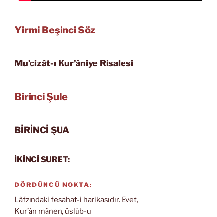
Yirmi Beşinci Söz
Mu’cizât-ı Kur’âniye Risalesi
Birinci Şule
BİRİNCİ ŞUA
İKİNCİ SURET:
DÖRDÜNCÜ NOKTA:
Lâfzındaki fesahat-i harikasıdır. Evet,
Kur’ân mânen, üslûb-u