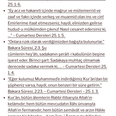
25. 1. 6.
“Ey acz ve hakareti içinde mağrur ve mütemerrid ve
zaaf ve fakrı içinde serkeş ve muannid olan ins ve cin!
Emirlerime itaat etmezseniz, haydi, elinizden gelirse
hudud-u mülkümden çıkınız! Nasıl cesaret edersiniz ki,
…” – Cumartesi Dersleri 25. 1. 5.
“Onlara rızık olarak verdiğimizden bağışta bulunurlar.”
Bakara Sûresi, 2:3. Şu
cümlenin hey’âtı, sadakanın şerâit-i kabulünün beşine
işaret eder. Birinci şart: Sadakaya muhtaç olmamak
derecede sadaka vermek ki, … – Cumartesi Dersleri 25.
1. 4.
“Eğer kulumuz Muhammed’e indirdiğimiz Kur’ân’dan bir
şüpheniz varsa, haydi, onun benzeri bir sûre getirin.”
Bakara Sûresi, 2:23. – Cumartesi Dersleri – 25. 1. 3.
Kur’ân, bütün âlemlerin Rabbi itibarıyla Allah’ın
kelâmıdır; hem bütün mevcudatın İlâhı ünvanıyla
Allah’ın fermanıdır; hem bütün semâvât ve arzın Hâlıkı