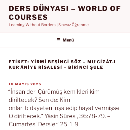
İçeriğe
DERS DÜNYASI – WORLD OF
geç
COURSES
Learning Without Borders | Sınırsız Öğrenme
Menü
ETIKET:
YIRMI BEŞINCI SÖZ – MU’CIZÂT-I
KUR’ÂNIYE RISALESI – BIRINCI ŞULE
YAYIM
18 MAYIS 2025
TARIHI
“İnsan der: Çürümüş kemikleri kim
diriltecek? Sen de: Kim
onları bidayeten inşa edip hayat vermişse
O diriltecek.” Yâsin Sûresi, 36:78-79. –
Cumartesi Dersleri 25. 1. 9.