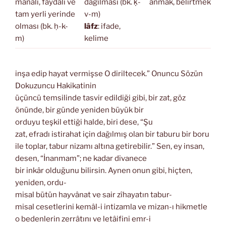
mânâlı, faydalı ve
dağılması (bk. ḳ-
anmak, belirtmek
tam yerli yerinde
v-m)
olması (bk. ḥ-k-
lâfz
: ifade,
m)
kelime
inşa edip hayat vermişse O diriltecek.” Onuncu Sözün
Dokuzuncu Hakikatinin
üçüncü temsilinde tasvir edildiği gibi, bir zat, göz
önünde, bir günde yeniden büyük bir
orduyu teşkil ettiği halde, biri dese, “Şu
zat, efradı istirahat için dağılmış olan bir taburu bir boru
ile toplar, tabur nizamı altına getirebilir.” Sen, ey insan,
desen, “İnanmam”; ne kadar divanece
bir inkâr olduğunu bilirsin. Aynen onun gibi, hiçten,
yeniden, ordu-
misal bütün hayvânat ve sair zîhayatın tabur-
misal cesetlerini kemâl-i intizamla ve mizan-ı hikmetle
o bedenlerin zerrâtını ve letâifini emr-i