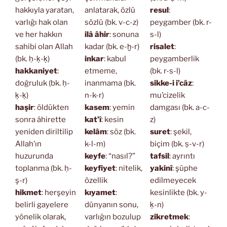
hakkıyla yaratan,
anlatarak, özlü
resul
:
varlığı hak olan
sözlü (bk. v-c-z)
peygamber (bk. r-
ve her hakkın
ilâ âhir
: sonuna
s-l)
sahibi olan Allah
kadar (bk. e-ḫ-r)
risalet
:
(bk. ḥ-ḳ-ḳ)
inkar
: kabul
peygamberlik
hakkaniyet
:
etmeme,
(bk. r-s-l)
doğruluk (bk. ḥ-
inanmama (bk.
sikke-i i’câz
:
ḳ-ḳ)
n-k-r)
mu’cizelik
haşir
: öldükten
kasem
: yemin
damgası (bk. a-c-
sonra âhirette
kat’î
: kesin
z)
yeniden diriltilip
kelâm
: söz (bk.
suret
: şekil,
Allah’ın
k-l-m)
biçim (bk. ṣ-v-r)
huzurunda
keyfe
: “nasıl?”
tafsil
: ayrıntı
toplanma (bk. ḥ-
keyfiyet
: nitelik,
yakinî
: şüphe
ş-r)
özellik
edilmeyecek
hikmet
: herşeyin
kıyamet
:
kesinlikte (bk. y-
belirli gayelere
dünyanın sonu,
ḳ-n)
yönelik olarak,
varlığın bozulup
zikretmek
: