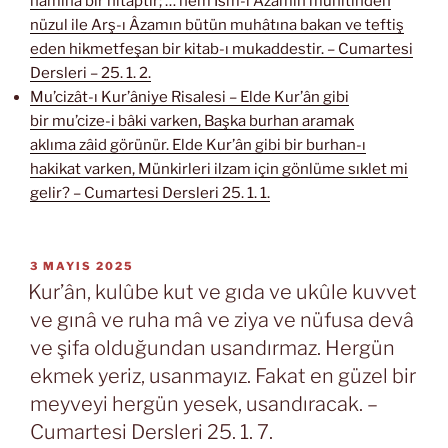
namına bir hitaptır; … hem İsm-i Âzamın muhitinden
nüzul ile Arş-ı Âzamın bütün muhâtına bakan ve teftiş
eden hikmetfeşan bir kitab-ı mukaddestir. – Cumartesi
Dersleri – 25. 1. 2.
Mu’cizât-ı Kur’âniye Risalesi – Elde Kur’ân gibi
bir mu’cize-i bâki varken, Başka burhan aramak
aklıma zâid görünür. Elde Kur’ân gibi bir burhan-ı
hakikat varken, Münkirleri ilzam için gönlüme sıklet mi
gelir? – Cumartesi Dersleri 25. 1. 1.
YAYIM
3 MAYIS 2025
TARIHI
Kur’ân, kulûbe kut ve gıda ve ukûle kuvvet
ve gınâ ve ruha mâ ve ziya ve nüfusa devâ
ve şifa olduğundan usandırmaz. Hergün
ekmek yeriz, usanmayız. Fakat en güzel bir
meyveyi hergün yesek, usandıracak. –
Cumartesi Dersleri 25. 1. 7.