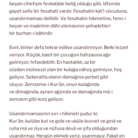
beyan cihetiyle fevkalâde beliğ olduğu gibi, lâfzında
gayet selis bir fesahati vardır. Fesahatin kat’î vücuduna,
usandırmaması delildir. Ve fesahatin hikmetine, fenn-i
beyan ve maânînin dâhi ulemasının şehadetleri
bir burhan-ı bâhirdir.
Evet, binler defa tekrar edilse usandırmıyor. Belki lezzet
veriyor. Küçük, basit bir çocuğun hafızasına ağır
gelmiyor; hıfzedebilir. En hastalıklı, az bir
sözden müteezzî olan bir kulağa nâhoş gelmiyor, hoş
geliyor. Sekeratta olanın damağına şerbet gibi
oluyor. Zemzeme-i Kur’ân, onun kulağında
ve dimağında, aynen ağzında ve damağında mâ-i
zemzem gibi leziz geliyor.
Usandırmamasının sırr-ı hikmeti şudur ki:
Kur’ân, kulûbe kut ve gıda ve ukûle kuvvet ve gınâ ve
ruha mâ ve ziya ve nüfusa devâ ve şifa olduğundan
usandırmaz. Hergün ekmek yeriz, usanmayız. Fakat en