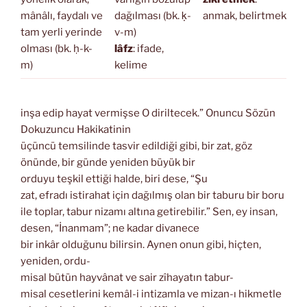
mânâlı, faydalı ve
dağılması (bk. ḳ-
anmak, belirtmek
tam yerli yerinde
v-m)
olması (bk. ḥ-k-
lâfz
: ifade,
m)
kelime
inşa edip hayat vermişse O diriltecek.” Onuncu Sözün
Dokuzuncu Hakikatinin
üçüncü temsilinde tasvir edildiği gibi, bir zat, göz
önünde, bir günde yeniden büyük bir
orduyu teşkil ettiği halde, biri dese, “Şu
zat, efradı istirahat için dağılmış olan bir taburu bir boru
ile toplar, tabur nizamı altına getirebilir.” Sen, ey insan,
desen, “İnanmam”; ne kadar divanece
bir inkâr olduğunu bilirsin. Aynen onun gibi, hiçten,
yeniden, ordu-
misal bütün hayvânat ve sair zîhayatın tabur-
misal cesetlerini kemâl-i intizamla ve mizan-ı hikmetle