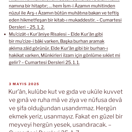
namına bir hitaptır; … hem İsm-i Âzamın muhitinden
nüzul ile Arş-ı Âzamın bütün muhâtına bakan ve teftiş
eden hikmetfeşan bir kitab-ı mukaddestir. – Cumartesi
Dersleri – 25. 1. 2.
Mu’cizât-ı Kur’âniye Risalesi – Elde Kur’ân gibi
bir mu’cize-i bâki varken, Başka burhan aramak
aklıma zâid görünür. Elde Kur’ân gibi bir burhan-ı
hakikat varken, Münkirleri ilzam için gönlüme sıklet mi
gelir? – Cumartesi Dersleri 25. 1. 1.
YAYIM
3 MAYIS 2025
TARIHI
Kur’ân, kulûbe kut ve gıda ve ukûle kuvvet
ve gınâ ve ruha mâ ve ziya ve nüfusa devâ
ve şifa olduğundan usandırmaz. Hergün
ekmek yeriz, usanmayız. Fakat en güzel bir
meyveyi hergün yesek, usandıracak. –