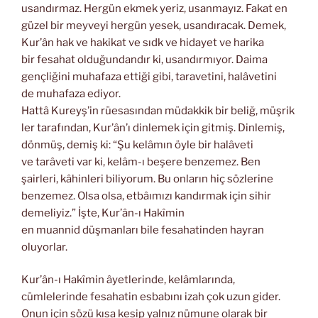
usandırmaz. Hergün ekmek yeriz, usanmayız. Fakat en
güzel bir meyveyi hergün yesek, usandıracak. Demek,
Kur’ân hak ve hakikat ve sıdk ve hidayet ve harika
bir fesahat olduğundandır ki, usandırmıyor. Daima
gençliğini muhafaza ettiği gibi, taravetini, halâvetini
de muhafaza ediyor.
Hattâ Kureyş’in rüesasından müdakkik bir beliğ, müşrik
ler tarafından, Kur’ân’ı dinlemek için gitmiş. Dinlemiş,
dönmüş, demiş ki: “Şu kelâmın öyle bir halâveti
ve tarâveti var ki, kelâm-ı beşere benzemez. Ben
şairleri, kâhinleri biliyorum. Bu onların hiç sözlerine
benzemez. Olsa olsa, etbâımızı kandırmak için sihir
demeliyiz.” İşte, Kur’ân-ı Hakîmin
en muannid düşmanları bile fesahatinden hayran
oluyorlar.
Kur’ân-ı Hakîmin âyetlerinde, kelâmlarında,
cümlelerinde fesahatin esbabını izah çok uzun gider.
Onun için sözü kısa kesip yalnız nümune olarak bir