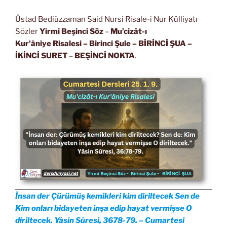
Üstad Bediüzzaman Said Nursi Risale-i Nur Külliyatı
Sözler
Yirmi Beşinci Söz
–
Mu’cizât-ı
Kur’âniye Risalesi
– Birinci Şule – BİRİNCİ ŞUA
–
İKİNCİ SURET
–
BEŞİNCİ NOKTA
.
İnsan der Çürümüş kemikleri kim diriltecek Sen de
Kim onları bidayeten inşa edip hayat vermişse O
diriltecek. Yâsin Sûresi, 3678-79. – Cumartesi