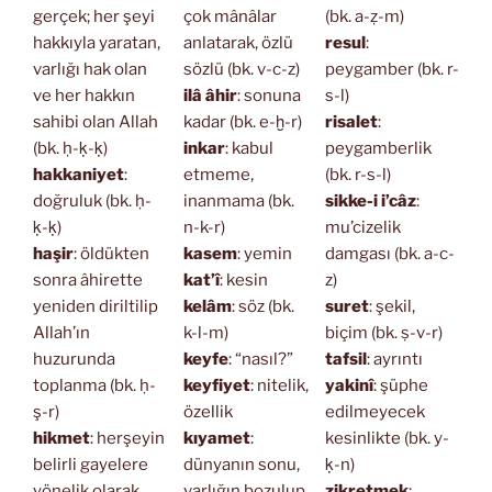
gerçek; her şeyi
çok mânâlar
(bk. a-ẓ-m)
hakkıyla yaratan,
anlatarak, özlü
resul
:
varlığı hak olan
sözlü (bk. v-c-z)
peygamber (bk. r-
ve her hakkın
ilâ âhir
: sonuna
s-l)
sahibi olan Allah
kadar (bk. e-ḫ-r)
risalet
:
(bk. ḥ-ḳ-ḳ)
inkar
: kabul
peygamberlik
hakkaniyet
:
etmeme,
(bk. r-s-l)
doğruluk (bk. ḥ-
inanmama (bk.
sikke-i i’câz
:
ḳ-ḳ)
n-k-r)
mu’cizelik
haşir
: öldükten
kasem
: yemin
damgası (bk. a-c-
sonra âhirette
kat’î
: kesin
z)
yeniden diriltilip
kelâm
: söz (bk.
suret
: şekil,
Allah’ın
k-l-m)
biçim (bk. ṣ-v-r)
huzurunda
keyfe
: “nasıl?”
tafsil
: ayrıntı
toplanma (bk. ḥ-
keyfiyet
: nitelik,
yakinî
: şüphe
ş-r)
özellik
edilmeyecek
hikmet
: herşeyin
kıyamet
:
kesinlikte (bk. y-
belirli gayelere
dünyanın sonu,
ḳ-n)
yönelik olarak,
varlığın bozulup
zikretmek
: