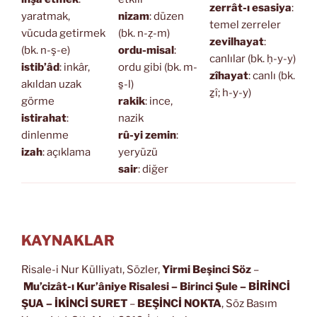
zerrât-ı esasiya
:
yaratmak,
nizam
: düzen
temel zerreler
vücuda getirmek
(bk. n-ẓ-m)
zevilhayat
:
(bk. n-ş-e)
ordu-misal
:
canlılar (bk. ḥ-y-y)
istib’âd
: inkâr,
ordu gibi (bk. m-
zîhayat
: canlı (bk.
akıldan uzak
s̱-l)
ẕî; h-y-y)
görme
rakik
: ince,
istirahat
:
nazik
dinlenme
rû-yi zemin
:
izah
: açıklama
yeryüzü
sair
: diğer
KAYNAKLAR
Risale-i Nur Külliyatı, Sözler,
Yirmi Beşinci Söz
–
Mu’cizât-ı Kur’âniye Risalesi
– Birinci Şule – BİRİNCİ
ŞUA
– İKİNCİ SURET
–
BEŞİNCİ NOKTA
, Söz Basım