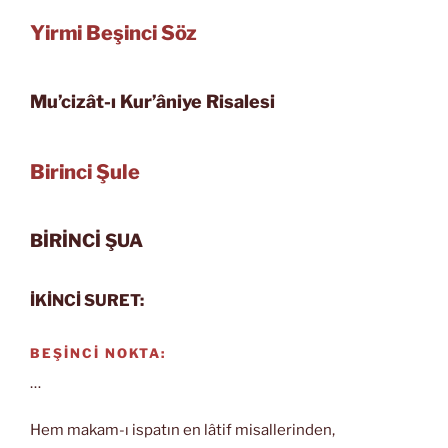
Yirmi Beşinci Söz
Mu’cizât-ı Kur’âniye Risalesi
Birinci Şule
BİRİNCİ ŞUA
İKİNCİ SURET:
BEŞİNCİ NOKTA:
…
Hem makam-ı ispatın en lâtif misallerinden,