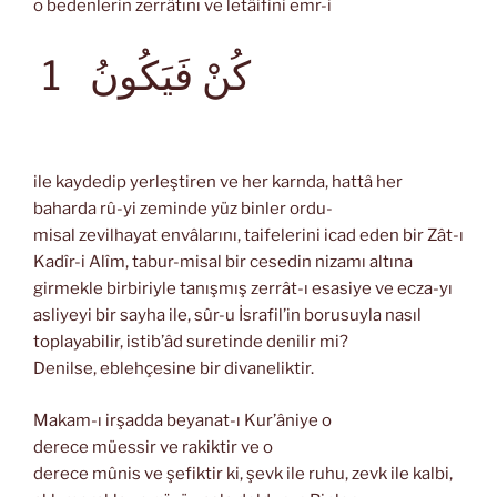
o bedenlerin zerrâtını ve letâifini emr-i
كُنْ فَيَكُونُ
1
ile kaydedip yerleştiren ve her karnda, hattâ her
baharda rû-yi zeminde yüz binler ordu-
misal zevilhayat envâlarını, taifelerini icad eden bir Zât-ı
Kadîr-i Alîm, tabur-misal bir cesedin nizamı altına
girmekle birbiriyle tanışmış zerrât-ı esasiye ve ecza-yı
asliyeyi bir sayha ile, sûr-u İsrafil’in borusuyla nasıl
toplayabilir, istib’âd suretinde denilir mi?
Denilse, eblehçesine bir divaneliktir.
Makam-ı irşadda beyanat-ı Kur’âniye o
derece müessir ve rakiktir ve o
derece mûnis ve şefiktir ki, şevk ile ruhu, zevk ile kalbi,