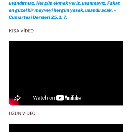
usandırmaz. Hergün ekmek yeriz, usanmayız. Fakat
en güzel bir meyveyi hergün yesek, usandıracak. –
Cumartesi Dersleri 25. 1. 7.
KISA VİDEO
UZUN VİDEO