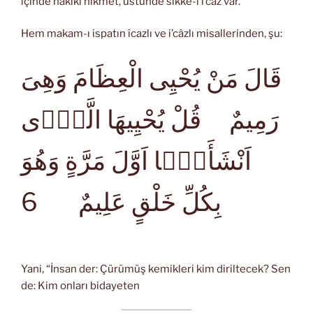
içinde hakikî hikmet, üstünde sikke-i i’câz var.”
Hem makam-ı ispatın îcazlı ve i’câzlı misallerinden, şu:
قَالَ مَنْ يُحْيِى الْعِظَامَ وَهِىَ
رَمِيمٌ قُلْ يُحْيِيهَا الَّذِۤى
اَنْشَأَهَۤا اَوَّلَ مَرَّةٍ وَهُوَ
6
بِكُلِّ خَلْقٍ عَلِيمٌ
Yani, “İnsan der: Çürümüş kemikleri kim diriltecek? Sen
de: Kim onları bidayeten