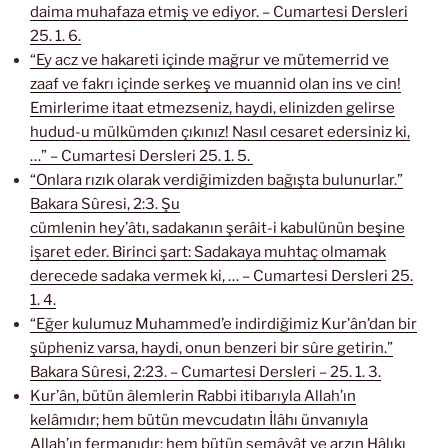
daima muhafaza etmiş ve ediyor. – Cumartesi Dersleri
25. 1. 6.
“Ey acz ve hakareti içinde mağrur ve mütemerrid ve
zaaf ve fakrı içinde serkeş ve muannid olan ins ve cin!
Emirlerime itaat etmezseniz, haydi, elinizden gelirse
hudud-u mülkümden çıkınız! Nasıl cesaret edersiniz ki,
…” – Cumartesi Dersleri 25. 1. 5.
“Onlara rızık olarak verdiğimizden bağışta bulunurlar.”
Bakara Sûresi, 2:3. Şu
cümlenin hey’âtı, sadakanın şerâit-i kabulünün beşine
işaret eder. Birinci şart: Sadakaya muhtaç olmamak
derecede sadaka vermek ki, … – Cumartesi Dersleri 25.
1. 4.
“Eğer kulumuz Muhammed’e indirdiğimiz Kur’ân’dan bir
şüpheniz varsa, haydi, onun benzeri bir sûre getirin.”
Bakara Sûresi, 2:23. – Cumartesi Dersleri – 25. 1. 3.
Kur’ân, bütün âlemlerin Rabbi itibarıyla Allah’ın
kelâmıdır; hem bütün mevcudatın İlâhı ünvanıyla
Allah’ın fermanıdır; hem bütün semâvât ve arzın Hâlıkı