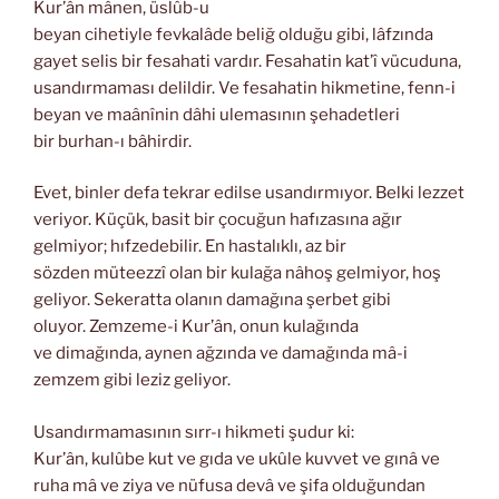
Kur’ân mânen, üslûb-u
beyan cihetiyle fevkalâde beliğ olduğu gibi, lâfzında
gayet selis bir fesahati vardır. Fesahatin kat’î vücuduna,
usandırmaması delildir. Ve fesahatin hikmetine, fenn-i
beyan ve maânînin dâhi ulemasının şehadetleri
bir burhan-ı bâhirdir.
Evet, binler defa tekrar edilse usandırmıyor. Belki lezzet
veriyor. Küçük, basit bir çocuğun hafızasına ağır
gelmiyor; hıfzedebilir. En hastalıklı, az bir
sözden müteezzî olan bir kulağa nâhoş gelmiyor, hoş
geliyor. Sekeratta olanın damağına şerbet gibi
oluyor. Zemzeme-i Kur’ân, onun kulağında
ve dimağında, aynen ağzında ve damağında mâ-i
zemzem gibi leziz geliyor.
Usandırmamasının sırr-ı hikmeti şudur ki:
Kur’ân, kulûbe kut ve gıda ve ukûle kuvvet ve gınâ ve
ruha mâ ve ziya ve nüfusa devâ ve şifa olduğundan