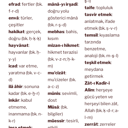
s̱-l)
efrad
: fertler (bk.
mânâ-yı irşadî
:
taife
: topluluk
f-r-d)
doğru yolu
tasvir etmek
:
envâ
: türler,
gösterici mânâ
anlatmak, ifade
çeşitler
(bk. r-ş-d)
etmek (bk. ṣ-v-r)
hakikat
: gerçek,
mebhas
: bahis,
temsil
: kıyaslama
doğru (bk. ḥ-ḳ-ḳ)
kısım
tarzında
hayvânat
:
mizan-ı hikmet
:
benzetme,
hayvanlar (bk. ḥ-
hikmet terazisi
analoji (bk. m-s̱-l)
y-y)
(bk. v-z-n; ḥ-k-
teşkil etmek
:
icad
: var etme,
m)
meydana
yaratma (bk. v-c-
mu’cizât
:
getirmek
d)
mu’cizeler (bk.
Zât-ı Kadîr-i
ilâ âhir
: sonuna
a-c-z)
Alîm
: herşeye
kadar (bk. e-ḫ-r)
mûnis
: sevimli,
gücü yeten ve
inkâr
: kabul
dost
herşeyi bilen zât,
etmeme,
Mûsâ
: (bk.
Allah (bk. ḳ-d-r; a-
inanmama (bk. n-
bilgiler)
l-m)
k-r)
müessir
: tesirli,
zerrât
: zerreler
inşa etmek
:
etkili