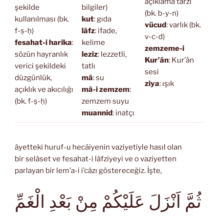
açıklama tarzı
şekilde
bilgiler)
(bk. b-y-n)
kullanılması (bk.
kut
: gıda
vücud
: varlık (bk.
f-ṣ-ḥ)
lâfz
: ifade,
v-c-d)
fesahat-i harika
:
kelime
zemzeme-i
sözün hayranlık
leziz
: lezzetli,
Kur’ân
: Kur’ân
verici şekildeki
tatlı
sesi
düzgünlük,
mâ
: su
ziya
: ışık
açıklık ve akıcılığı
mâ-i zemzem
:
(bk. f-ṣ-ḥ)
zemzem suyu
muannid
: inatçı
âyetteki huruf-u hecâiyenin vaziyetiyle hasıl olan
bir selâset ve fesahat-i lâfziyeyi ve o vaziyetten
parlayan bir lem’a-i i’câzı göstereceğiz. İşte,
ثُمَّ اَنْزَلَ عَلَيْكُمْ مِنْ بَعْدِ الْغَمِّ