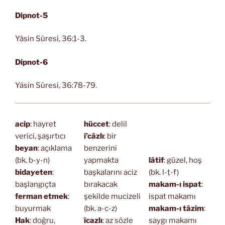
Dipnot-5
Yâsin Sûresi, 36:1-3.
Dipnot-6
Yâsin Sûresi, 36:78-79.
acip
: hayret
hüccet
: delil
verici, şaşırtıcı
i’câzlı
: bir
beyan
: açıklama
benzerini
(bk. b-y-n)
yapmakta
lâtif
: güzel, hoş
bidayeten
:
başkalarını aciz
(bk. l-ṭ-f)
başlangıçta
bırakacak
makam-ı ispat
:
ferman etmek
:
şekilde mucizeli
ispat makamı
buyurmak
(bk. a-c-z)
makam-ı tâzim
:
Hak
: doğru,
îcazlı
: az sözle
saygı makamı