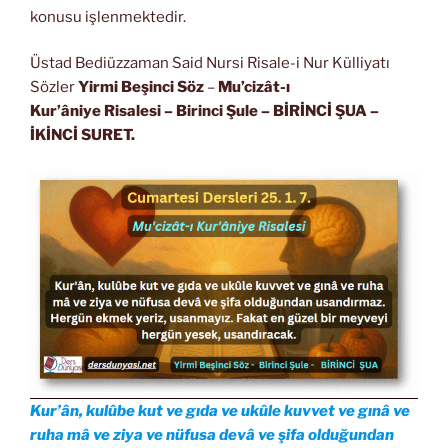
konusu işlenmektedir.
Üstad Bediüzzaman Said Nursi Risale-i Nur Külliyatı
Sözler
Yirmi Beşinci Söz
–
Mu’cizât-ı
Kur’âniye Risalesi
– Birinci Şule – BİRİNCİ ŞUA
–
İKİNCİ SURET.
Kur’ân, kulûbe kut ve gıda ve ukûle kuvvet ve gınâ ve
ruha mâ ve ziya ve nüfusa devâ ve şifa olduğundan