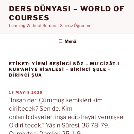
İçeriğe
DERS DÜNYASI – WORLD OF
geç
COURSES
Learning Without Borders | Sınırsız Öğrenme
Menü
ETIKET:
YIRMI BEŞINCI SÖZ – MU’CIZÂT-I
KUR’ÂNIYE RISALESI – BIRINCI ŞULE –
BİRİNCİ ŞUA
YAYIM
18 MAYIS 2025
TARIHI
“İnsan der: Çürümüş kemikleri kim
diriltecek? Sen de: Kim
onları bidayeten inşa edip hayat vermişse
O diriltecek.” Yâsin Sûresi, 36:78-79. –
Cumartesi Dersleri 25. 1. 9.