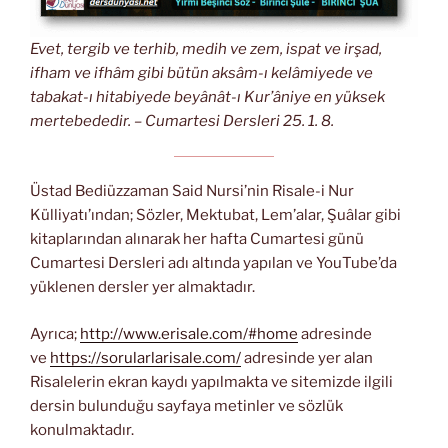
Evet, tergib ve terhib, medih ve zem, ispat ve irşad,
ifham ve ifhâm gibi bütün aksâm-ı kelâmiyede ve
tabakat-ı hitabiyede beyânât-ı Kur’âniye en yüksek
mertebededir. – Cumartesi Dersleri 25. 1. 8.
Üstad Bediüzzaman Said Nursi’nin Risale-i Nur
Külliyatı’ından; Sözler, Mektubat, Lem’alar, Şuâlar gibi
kitaplarından alınarak her hafta Cumartesi günü
Cumartesi Dersleri adı altında yapılan ve YouTube’da
yüklenen dersler yer almaktadır.
Ayrıca;
http://www.erisale.com/#home
adresinde
ve
https://sorularlarisale.com/
adresinde yer alan
Risalelerin ekran kaydı yapılmakta ve sitemizde ilgili
dersin bulunduğu sayfaya metinler ve sözlük
konulmaktadır.