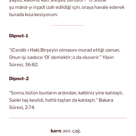
yaşsız, kalbiniz katı, ateşsiz duruyor?” O Sözde
şu mânâ-yı irşadî izah edildiği için, oraya havale ederek
burada kısa kesiyorum.
Dipnot-1
“(Cenâb-ı Hak) Birşeyin olmasını murad ettiği zaman,
Onun işi sadece ‘Ol’ demektir; o da oluverir.” Yâsin
Sûresi, 36:82.
Dipnot-2
“Sonra, bütün bunların ardından, kalbiniz yine katılaştı.
Sanki taş kesildi, hattâ taştan da katılaştı.” Bakara
Sûresi, 2:74.
karn
: asır, çağ,