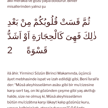
aklı merakla ve gözü yaşla doldurur. Binler
misallerinden yalnız şu
ثُمَّ قَسَتْ قُلُوبُكُمْ مِنْ بَعْدِ
ذٰلِكَ فَهِىَ كَالْحِجَارَةِ اَوْ اَشَدُّ
2
قَسْوَةً
ilâ âhir. Yirminci Sözün Birinci Makamında, üçüncü
âyet mebhasinde ispat ve izah edildiği gibi, Benî İsrail’e
der: “Mûsâ aleyhisselâmın asâsı gibi bir mu’cizesine
karşı sert taş, on iki gözünden çeşme gibi yaş akıttığı
halde, size ne olmuş ki, Mûsâ aleyhisselâmın
bütün mu’cizâtına karşı lâkayt kalıp gözünüz kuru,