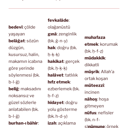
fevkalâde
:
bedevî
: çölde
olağanüstü
yaşayan
gınâ
: zenginlik
muhafaza
belâğat
: sözün
(bk. ğ-n-y)
etmek
: korumak
düzgün,
hak
: doğru (bk.
(bk. ḥ-f-ẓ)
kusursuz, halin,
ḥ-ḳ-ḳ)
müdakkik
:
makamın icabına
hakikat
: gerçek
dikkatli
göre yerinde
(bk. ḥ-ḳ-ḳ)
müşrik
: Allah’a
söylenmesi (bk.
halâvet
: tatlılık
ortak koşan
b-l-ğ)
hıfz etmek
:
müteezzî
:
beliğ
: maksadını
ezberlemek (bk.
incinen
noksansız ve
ḥ-f-ẓ)
nâhoş
: hoşa
güzel sözlerle
hidayet
: doğru
gitmeyen
anlatabilen (bk.
yolu gösterme
nüfus
: nefisler
b-l-ğ)
(bk. h-d-y)
(bk. n-f-
burhan-ı bâhir
:
izah
: açıklama
s)
nümune
: örnek