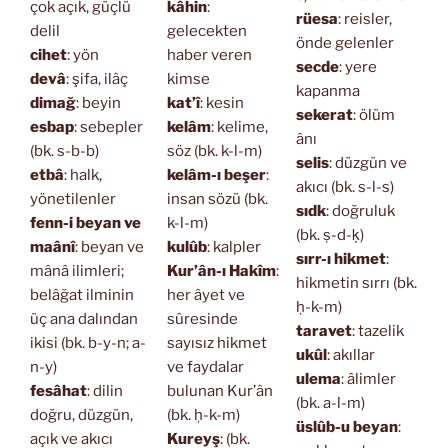
çok açık, güçlü
kâhin
:
rüesa
: reisler,
delil
gelecekten
önde gelenler
cihet
: yön
haber veren
secde
: yere
devâ
: şifa, ilâç
kimse
kapanma
dimağ
: beyin
kat’î
: kesin
sekerat
: ölüm
esbap
: sebepler
kelâm
: kelime,
ânı
(bk. s-b-b)
söz (bk. k-l-m)
selis
: düzgün ve
etbâ
: halk,
kelâm-ı beşer
:
akıcı (bk. s-l-s)
yönetilenler
insan sözü (bk.
sıdk
: doğruluk
fenn-i beyan ve
k-l-m)
(bk. ṣ-d-ḳ)
maânî
: beyan ve
kulûb
: kalpler
sırr-ı hikmet
:
mânâ ilimleri;
Kur’ân-ı Hakîm
:
hikmetin sırrı (bk.
belâğat ilminin
her âyet ve
ḥ-k-m)
üç ana dalından
sûresinde
taravet
: tazelik
ikisi (bk. b-y-n; a-
sayısız hikmet
ukûl
: akıllar
n-y)
ve faydalar
ulema
: âlimler
fesâhat
: dilin
bulunan Kur’ân
(bk. a-l-m)
doğru, düzgün,
(bk. ḥ-k-m)
üslûb-u beyan
:
açık ve akıcı
Kureyş
: (bk.