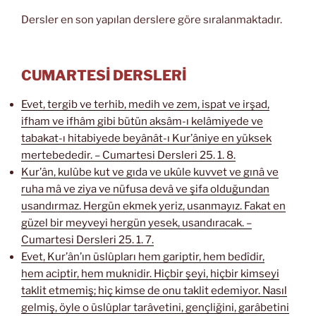
Dersler en son yapılan derslere göre sıralanmaktadır.
CUMARTESİ DERSLERİ
Evet, tergib ve terhib, medih ve zem, ispat ve irşad,
ifham ve ifhâm gibi bütün aksâm-ı kelâmiyede ve
tabakat-ı hitabiyede beyânât-ı Kur’âniye en yüksek
mertebededir. – Cumartesi Dersleri 25. 1. 8.
Kur’ân, kulûbe kut ve gıda ve ukûle kuvvet ve gınâ ve
ruha mâ ve ziya ve nüfusa devâ ve şifa olduğundan
usandırmaz. Hergün ekmek yeriz, usanmayız. Fakat en
güzel bir meyveyi hergün yesek, usandıracak. –
Cumartesi Dersleri 25. 1. 7.
Evet, Kur’ân’ın üslûpları hem gariptir, hem bedîdir,
hem aciptir, hem muknidir. Hiçbir şeyi, hiçbir kimseyi
taklit etmemiş; hiç kimse de onu taklit edemiyor. Nasıl
gelmiş, öyle o üslûplar tarâvetini, gençliğini, garâbetini