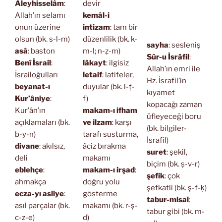
Aleyhisselâm
:
devir
Allah’ın selamı
kemâl-i
onun üzerine
intizam
: tam bir
olsun (bk. s-l-m)
düzenlilik (bk. k-
sayha
: sesleniş
asâ
: baston
m-l; n-ẓ-m)
Sûr-u İsrâfil
:
Benî İsrail
:
lâkayt
: ilgisiz
Allah’ın emri ile
İsrailoğulları
letaif
: latifeler,
Hz. İsrafil’in
beyanat-ı
duyular (bk. l-ṭ-
kıyamet
Kur’âniye
:
f)
kopacağı zaman
Kur’ân’ın
makam-ı ifham
üfleyeceği boru
açıklamaları (bk.
ve ilzam
: karşı
(bk. bilgiler-
b-y-n)
tarafı susturma,
İsrafil)
divane
: akılsız,
âciz bırakma
suret
: şekil,
deli
makamı
biçim (bk. ṣ-v-r)
eblehçe
:
makam-ı irşad
:
şefik
: çok
ahmakça
doğru yolu
şefkatli (bk. ş-f-ḳ)
ecza-yı asliye
:
gösterme
tabur-misal
:
asıl parçalar (bk.
makamı (bk. r-ş-
tabur gibi (bk. m-
c-z-e)
d)