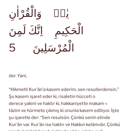
يٰسۤ وَالْقُرْاٰنِ
الْحَكِيمِ اِنَّكَ لَمِنَ
الْمُرْسَلِينَ
5
der. Yani,
“Hikmetli Kur’ân’a kasem ederim, sen resullerdensin.”
Şu kasem işaret eder ki, risaletin hücceti o
derece yakinî ve haktır ki, hakkaniyette makam-ı
tâzim ve hürmete çıkmış ki onunla kasem ediliyor. İşte
şu işaretle der: “Sen resulsün. Çünkü senin elinde
Kur’ân var. Kur’ân ise haktır ve Hakkın kelâmıdır. Çünkü