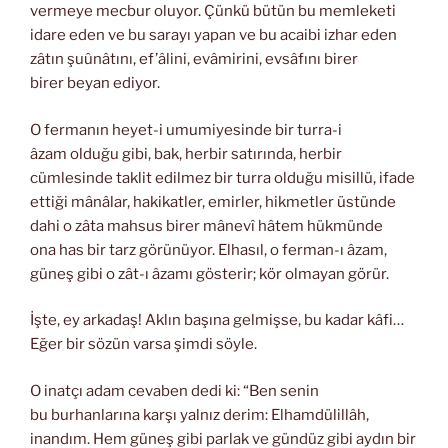
vermeye mecbur oluyor. Çünkü bütün bu memleketi
idare eden ve bu sarayı yapan ve bu acaibi izhar eden
zâtın şuûnâtını, ef’âlini, evâmirini, evsâfını birer
birer beyan ediyor.
O fermanın heyet-i umumiyesinde bir turra-i
âzam olduğu gibi, bak, herbir satırında, herbir
cümlesinde taklit edilmez bir turra olduğu misillü, ifade
ettiği mânâlar, hakikatler, emirler, hikmetler üstünde
dahi o zâta mahsus birer mânevî hâtem hükmünde
ona has bir tarz görünüyor. Elhasıl, o ferman-ı âzam,
güneş gibi o zât-ı âzamı gösterir; kör olmayan görür.
İşte, ey arkadaş! Aklın başına gelmişse, bu kadar kâfi…
Eğer bir sözün varsa şimdi söyle.
O inatçı adam cevaben dedi ki: “Ben senin
bu burhanlarına karşı yalnız derim: Elhamdülillâh,
inandım. Hem güneş gibi parlak ve gündüz gibi aydın bir