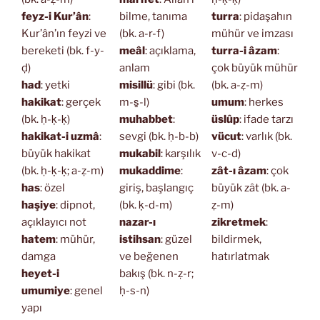
feyz-i Kur’ân
:
bilme, tanıma
turra
: pidaşahın
Kur’ân’ın feyzi ve
(bk. a-r-f)
mühür ve imzası
bereketi (bk. f-y-
meâl
: açıklama,
turra-i âzam
:
ḍ)
anlam
çok büyük mühür
had
: yetki
misillü
: gibi (bk.
(bk. a-ẓ-m)
hakikat
: gerçek
m-s̱-l)
umum
: herkes
(bk. ḥ-ḳ-ḳ)
muhabbet
:
üslûp
: ifade tarzı
hakikat-i uzmâ
:
sevgi (bk. ḥ-b-b)
vücut
: varlık (bk.
büyük hakikat
mukabil
: karşılık
v-c-d)
(bk. ḥ-ḳ-ḳ; a-ẓ-m)
mukaddime
:
zât-ı âzam
: çok
has
: özel
giriş, başlangıç
büyük zât (bk. a-
haşiye
: dipnot,
(bk. ḳ-d-m)
ẓ-m)
açıklayıcı not
nazar-ı
zikretmek
:
hatem
: mühür,
istihsan
: güzel
bildirmek,
damga
ve beğenen
hatırlatmak
heyet-i
bakış (bk. n-ẓ-r;
umumiye
: genel
ḥ-s-n)
yapı