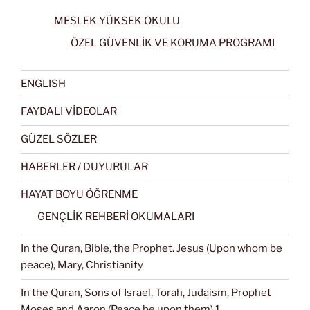
MESLEK YÜKSEK OKULU
ÖZEL GÜVENLİK VE KORUMA PROGRAMI
ENGLISH
FAYDALI VİDEOLAR
GÜZEL SÖZLER
HABERLER / DUYURULAR
HAYAT BOYU ÖĞRENME
GENÇLİK REHBERİ OKUMALARI
In the Quran, Bible, the Prophet. Jesus (Upon whom be
peace), Mary, Christianity
In the Quran, Sons of Israel, Torah, Judaism, Prophet
Moses and Aaron (Peace be upon them) 1