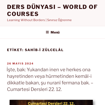
İçeriğe
DERS DÜNYASI – WORLD OF
geç
COURSES
Learning Without Borders | Sınırsız Öğrenme
Menü
ETIKET:
SAHIB-I ZÜLCELÂL
YAYIM
26 MAYIS 2024
TARIHI
İşte, bak: Yukarıdan inen ve herkes ona
hayretinden veya hürmetinden kemâl-i
dikkatle bakan, şu nuranî fermana bak. –
Cumartesi Dersleri 22. 12.