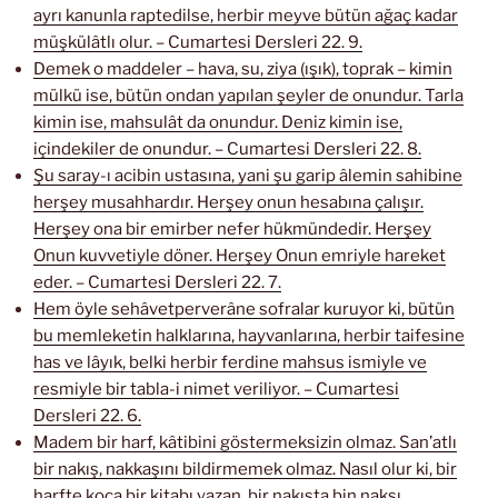
ayrı kanunla raptedilse, herbir meyve bütün ağaç kadar
müşkülâtlı olur. – Cumartesi Dersleri 22. 9.
Demek o maddeler – hava, su, ziya (ışık), toprak – kimin
mülkü ise, bütün ondan yapılan şeyler de onundur. Tarla
kimin ise, mahsulât da onundur. Deniz kimin ise,
içindekiler de onundur. – Cumartesi Dersleri 22. 8.
Şu saray-ı acibin ustasına, yani şu garip âlemin sahibine
herşey musahhardır. Herşey onun hesabına çalışır.
Herşey ona bir emirber nefer hükmündedir. Herşey
Onun kuvvetiyle döner. Herşey Onun emriyle hareket
eder. – Cumartesi Dersleri 22. 7.
Hem öyle sehâvetperverâne sofralar kuruyor ki, bütün
bu memleketin halklarına, hayvanlarına, herbir taifesine
has ve lâyık, belki herbir ferdine mahsus ismiyle ve
resmiyle bir tabla-i nimet veriliyor. – Cumartesi
Dersleri 22. 6.
Madem bir harf, kâtibini göstermeksizin olmaz. San’atlı
bir nakış, nakkaşını bildirmemek olmaz. Nasıl olur ki, bir
harfte koca bir kitabı yazan, bir nakışta bin nakşı