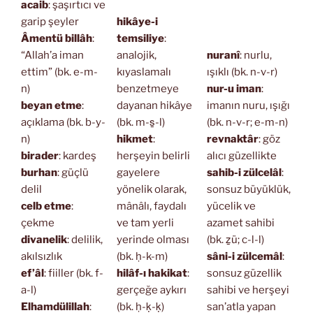
acaib
: şaşırtıcı ve
garip şeyler
hikâye-i
Âmentü billâh
:
temsiliye
:
“Allah’a iman
analojik,
nuranî
: nurlu,
ettim” (bk. e-m-
kıyaslamalı
ışıklı (bk. n-v-r)
n)
benzetmeye
nur-u iman
:
beyan etme
:
dayanan hikâye
imanın nuru, ışığı
açıklama (bk. b-y-
(bk. m-s̱-l)
(bk. n-v-r; e-m-n)
n)
hikmet
:
revnaktâr
: göz
birader
: kardeş
herşeyin belirli
alıcı güzellikte
burhan
: güçlü
gayelere
sahib-i zülcelâl
:
delil
yönelik olarak,
sonsuz büyüklük,
celb etme
:
mânâlı, faydalı
yücelik ve
çekme
ve tam yerli
azamet sahibi
divanelik
: delilik,
yerinde olması
(bk. ẕü; c-l-l)
akılsızlık
(bk. ḥ-k-m)
sâni-i zülcemâl
:
ef’âl
: fiiller (bk. f-
hilâf-ı hakikat
:
sonsuz güzellik
a-l)
gerçeğe aykırı
sahibi ve herşeyi
Elhamdülillah
:
(bk. ḥ-ḳ-ḳ)
san’atla yapan