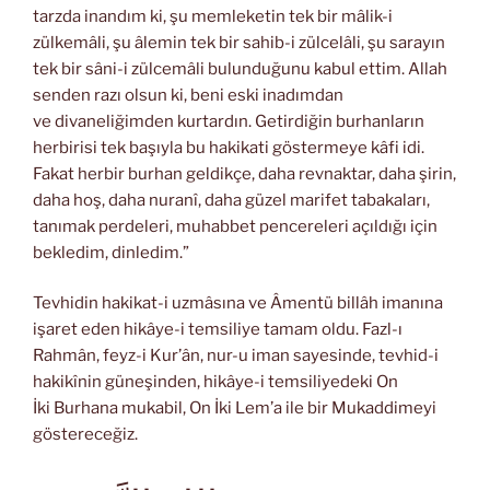
tarzda inandım ki, şu memleketin tek bir mâlik-i
zülkemâli, şu âlemin tek bir sahib-i zülcelâli, şu sarayın
tek bir sâni-i zülcemâli bulunduğunu kabul ettim. Allah
senden razı olsun ki, beni eski inadımdan
ve divaneliğimden kurtardın. Getirdiğin burhanların
herbirisi tek başıyla bu hakikati göstermeye kâfi idi.
Fakat herbir burhan geldikçe, daha revnaktar, daha şirin,
daha hoş, daha nuranî, daha güzel marifet tabakaları,
tanımak perdeleri, muhabbet pencereleri açıldığı için
bekledim, dinledim.”
Tevhidin hakikat-i uzmâsına ve Âmentü billâh imanına
işaret eden hikâye-i temsiliye tamam oldu. Fazl-ı
Rahmân, feyz-i Kur’ân, nur-u iman sayesinde, tevhid-i
hakikînin güneşinden, hikâye-i temsiliyedeki On
İki Burhana mukabil, On İki Lem’a ile bir Mukaddimeyi
göstereceğiz.