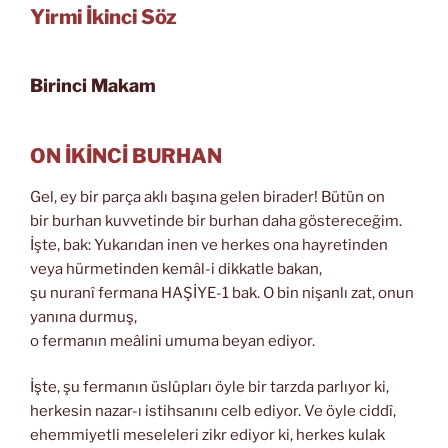
Yirmi İkinci Söz
Birinci Makam
ON İKİNCİ BURHAN
Gel, ey bir parça aklı başına gelen birader! Bütün on
bir burhan kuvvetinde bir burhan daha göstereceğim.
İşte, bak: Yukarıdan inen ve herkes ona hayretinden
veya hürmetinden kemâl-i dikkatle bakan,
şu nuranî fermana HAŞİYE-1 bak. O bin nişanlı zat, onun
yanına durmuş,
o fermanın meâlini umuma beyan ediyor.
İşte, şu fermanın üslûpları öyle bir tarzda parlıyor ki,
herkesin nazar-ı istihsanını celb ediyor. Ve öyle ciddî,
ehemmiyetli meseleleri zikr ediyor ki, herkes kulak