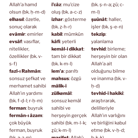
Allah’a hamd
i’câz
: mu’cize
(bk. ṣ-n-a; ẕü; c-
olsun (bk. ḥ-m-d)
oluş (bk. a-c-z)
m-l)
elhasıl
: özetle,
izhar
: gösterme
şuûnât
: haller,
sonuç olarak
(bk. ẓ-h-r)
işler (bk. ş-e-n)
evâmir
: emirler
kabil
: mümkün
tekzip
:
evsâf
: vasıflar,
kâfi
: yeterli
yalanlama
nitelikler,
kemâl-i dikkat
:
tevhid
: birleme;
özellikler (bk. v-
tam bir dikkat
herşeyin bir olan
s-f)
(bk. k-m-l)
Allah’a ait
fazl-ı Rahmân
:
lem’a
: parıltı
olduğunu bilme
sonsuz şefkat ve
mahsus
: özgü
ve inanma (bk. v-
merhamet sahibi
mâlik-i
ḥ-d)
Allah’ın yardımı
zülkemâl
:
tevhid-i hakikî
:
(bk. f-ḍ-l; r-ḥ-m)
sonsuz kemâl
araştırarak,
ferman
: buyruk
sahibi ve
delilleriyle
fermân-ı âzam
:
herşeyin gerçek
Allah’ın varlığını
çok büyük
sahibi (bk. m-l-k;
ve birliğini kabul
ferman, buyruk
ẕü; k-m-l)
etme (bk. v-ḥ-d;
(bk. a-ẓ-m)
marifet
: Allah’ı
ḥ-ḳ-ḳ)