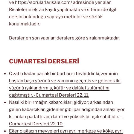
ve
https://sorularlarisale.com/
adresinde yer alan
Risalelerin ekran kaydı yapılmakta ve sitemizde ilgili
dersin bulunduğu sayfaya metinler ve sözlük
konulmaktadır.
Dersler en son yapılan derslere göre sıralanmaktadır.
CUMARTESİ DERSLERİ
O zat o kadar parlak bir burhan-ı tevhiddir ki, zeminin
baştan başa yüzünü ve zamanın geçmiş ve gelecek iki
yüzünü ışıklandırmış, küfür ve dalâlet zulümâtını
dağıtmıştır. -Cumartesi Dersleri 22. 11.
Nasıl ki bir ırmağın kabarcıkları gidiyor; arkasından
gelen kabarcıklar, gidenler gibi parladığından anlaşılıyor
ki, onları parlattıran, daimî ve yüksek bir ışık sahibidir. –
Cumartesi Dersleri 22. 10.
Eğer o ağacın meyveleri ayrı ayrı merkeze ve köke, ayrı