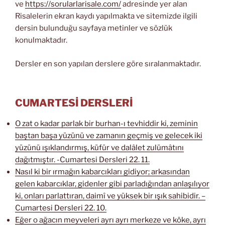
ve
https://sorularlarisale.com/
adresinde yer alan
Risalelerin ekran kaydı yapılmakta ve sitemizde ilgili
dersin bulunduğu sayfaya metinler ve sözlük
konulmaktadır.
Dersler en son yapılan derslere göre sıralanmaktadır.
CUMARTESİ DERSLERİ
O zat o kadar parlak bir burhan-ı tevhiddir ki, zeminin
baştan başa yüzünü ve zamanın geçmiş ve gelecek iki
yüzünü ışıklandırmış, küfür ve dalâlet zulümâtını
dağıtmıştır. -Cumartesi Dersleri 22. 11.
Nasıl ki bir ırmağın kabarcıkları gidiyor; arkasından
gelen kabarcıklar, gidenler gibi parladığından anlaşılıyor
ki, onları parlattıran, daimî ve yüksek bir ışık sahibidir. –
Cumartesi Dersleri 22. 10.
Eğer o ağacın meyveleri ayrı ayrı merkeze ve köke, ayrı