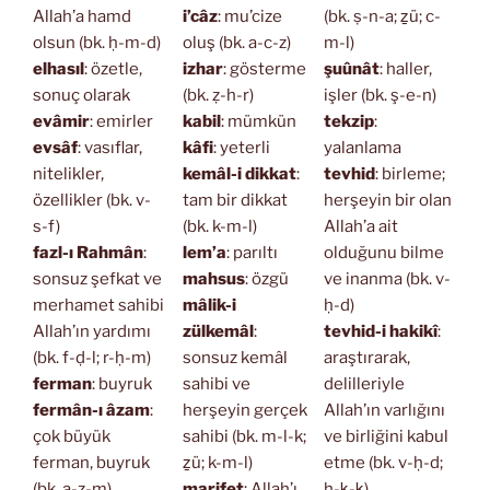
Allah’a hamd
i’câz
: mu’cize
(bk. ṣ-n-a; ẕü; c-
olsun (bk. ḥ-m-d)
oluş (bk. a-c-z)
m-l)
elhasıl
: özetle,
izhar
: gösterme
şuûnât
: haller,
sonuç olarak
(bk. ẓ-h-r)
işler (bk. ş-e-n)
evâmir
: emirler
kabil
: mümkün
tekzip
:
evsâf
: vasıflar,
kâfi
: yeterli
yalanlama
nitelikler,
kemâl-i dikkat
:
tevhid
: birleme;
özellikler (bk. v-
tam bir dikkat
herşeyin bir olan
s-f)
(bk. k-m-l)
Allah’a ait
fazl-ı Rahmân
:
lem’a
: parıltı
olduğunu bilme
sonsuz şefkat ve
mahsus
: özgü
ve inanma (bk. v-
merhamet sahibi
mâlik-i
ḥ-d)
Allah’ın yardımı
zülkemâl
:
tevhid-i hakikî
:
(bk. f-ḍ-l; r-ḥ-m)
sonsuz kemâl
araştırarak,
ferman
: buyruk
sahibi ve
delilleriyle
fermân-ı âzam
:
herşeyin gerçek
Allah’ın varlığını
çok büyük
sahibi (bk. m-l-k;
ve birliğini kabul
ferman, buyruk
ẕü; k-m-l)
etme (bk. v-ḥ-d;
(bk. a-ẓ-m)
marifet
: Allah’ı
ḥ-ḳ-ḳ)