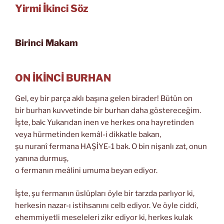
Yirmi İkinci Söz
Birinci Makam
ON İKİNCİ BURHAN
Gel, ey bir parça aklı başına gelen birader! Bütün on
bir burhan kuvvetinde bir burhan daha göstereceğim.
İşte, bak: Yukarıdan inen ve herkes ona hayretinden
veya hürmetinden kemâl-i dikkatle bakan,
şu nuranî fermana HAŞİYE-1 bak. O bin nişanlı zat, onun
yanına durmuş,
o fermanın meâlini umuma beyan ediyor.
İşte, şu fermanın üslûpları öyle bir tarzda parlıyor ki,
herkesin nazar-ı istihsanını celb ediyor. Ve öyle ciddî,
ehemmiyetli meseleleri zikr ediyor ki, herkes kulak