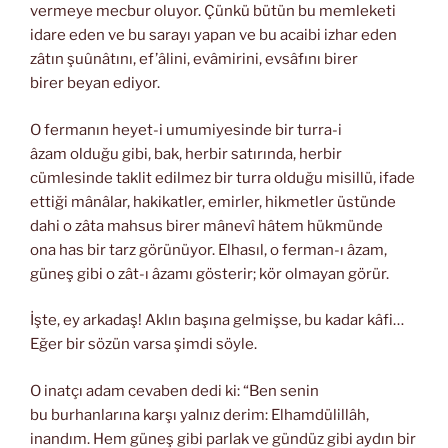
vermeye mecbur oluyor. Çünkü bütün bu memleketi
idare eden ve bu sarayı yapan ve bu acaibi izhar eden
zâtın şuûnâtını, ef’âlini, evâmirini, evsâfını birer
birer beyan ediyor.
O fermanın heyet-i umumiyesinde bir turra-i
âzam olduğu gibi, bak, herbir satırında, herbir
cümlesinde taklit edilmez bir turra olduğu misillü, ifade
ettiği mânâlar, hakikatler, emirler, hikmetler üstünde
dahi o zâta mahsus birer mânevî hâtem hükmünde
ona has bir tarz görünüyor. Elhasıl, o ferman-ı âzam,
güneş gibi o zât-ı âzamı gösterir; kör olmayan görür.
İşte, ey arkadaş! Aklın başına gelmişse, bu kadar kâfi…
Eğer bir sözün varsa şimdi söyle.
O inatçı adam cevaben dedi ki: “Ben senin
bu burhanlarına karşı yalnız derim: Elhamdülillâh,
inandım. Hem güneş gibi parlak ve gündüz gibi aydın bir