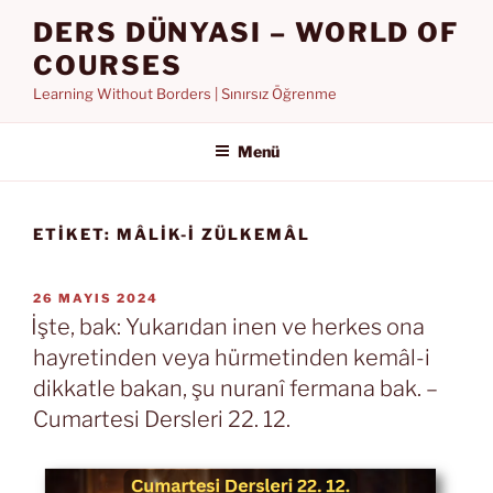
İçeriğe
DERS DÜNYASI – WORLD OF
geç
COURSES
Learning Without Borders | Sınırsız Öğrenme
Menü
ETIKET:
MÂLIK-I ZÜLKEMÂL
YAYIM
26 MAYIS 2024
TARIHI
İşte, bak: Yukarıdan inen ve herkes ona
hayretinden veya hürmetinden kemâl-i
dikkatle bakan, şu nuranî fermana bak. –
Cumartesi Dersleri 22. 12.