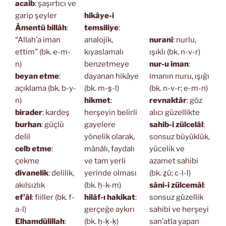
acaib
: şaşırtıcı ve
garip şeyler
hikâye-i
Âmentü billâh
:
temsiliye
:
“Allah’a iman
analojik,
nuranî
: nurlu,
ettim” (bk. e-m-
kıyaslamalı
ışıklı (bk. n-v-r)
n)
benzetmeye
nur-u iman
:
beyan etme
:
dayanan hikâye
imanın nuru, ışığı
açıklama (bk. b-y-
(bk. m-s̱-l)
(bk. n-v-r; e-m-n)
n)
hikmet
:
revnaktâr
: göz
birader
: kardeş
herşeyin belirli
alıcı güzellikte
burhan
: güçlü
gayelere
sahib-i zülcelâl
:
delil
yönelik olarak,
sonsuz büyüklük,
celb etme
:
mânâlı, faydalı
yücelik ve
çekme
ve tam yerli
azamet sahibi
divanelik
: delilik,
yerinde olması
(bk. ẕü; c-l-l)
akılsızlık
(bk. ḥ-k-m)
sâni-i zülcemâl
:
ef’âl
: fiiller (bk. f-
hilâf-ı hakikat
:
sonsuz güzellik
a-l)
gerçeğe aykırı
sahibi ve herşeyi
Elhamdülillah
:
(bk. ḥ-ḳ-ḳ)
san’atla yapan