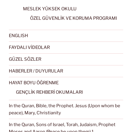
MESLEK YÜKSEK OKULU
ÖZEL GÜVENLİK VE KORUMA PROGRAMI
ENGLISH
FAYDALI VİDEOLAR
GÜZEL SÖZLER
HABERLER / DUYURULAR
HAYAT BOYU ÖĞRENME
GENÇLİK REHBERİ OKUMALARI
In the Quran, Bible, the Prophet. Jesus (Upon whom be
peace), Mary, Christianity
In the Quran, Sons of Israel, Torah, Judaism, Prophet
Moses and Aaron (Peace be upon them) 1