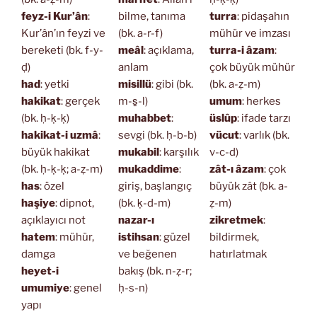
feyz-i Kur’ân
:
bilme, tanıma
turra
: pidaşahın
Kur’ân’ın feyzi ve
(bk. a-r-f)
mühür ve imzası
bereketi (bk. f-y-
meâl
: açıklama,
turra-i âzam
:
ḍ)
anlam
çok büyük mühür
had
: yetki
misillü
: gibi (bk.
(bk. a-ẓ-m)
hakikat
: gerçek
m-s̱-l)
umum
: herkes
(bk. ḥ-ḳ-ḳ)
muhabbet
:
üslûp
: ifade tarzı
hakikat-i uzmâ
:
sevgi (bk. ḥ-b-b)
vücut
: varlık (bk.
büyük hakikat
mukabil
: karşılık
v-c-d)
(bk. ḥ-ḳ-ḳ; a-ẓ-m)
mukaddime
:
zât-ı âzam
: çok
has
: özel
giriş, başlangıç
büyük zât (bk. a-
haşiye
: dipnot,
(bk. ḳ-d-m)
ẓ-m)
açıklayıcı not
nazar-ı
zikretmek
:
hatem
: mühür,
istihsan
: güzel
bildirmek,
damga
ve beğenen
hatırlatmak
heyet-i
bakış (bk. n-ẓ-r;
umumiye
: genel
ḥ-s-n)
yapı