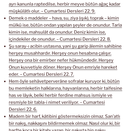
ayrı kanunla raptedilse, herbir meyve bütün ağaç kadar
müşkülâtlı olur. – Cumartesi Dersleri 22. 9.
Demek o maddeler – hava, su, ziya (ışık), toprak – kimin
mülkü ise, bütün ondan yapılan şeyler de onundur. Tarla
kimin ise, mahsulât da onundur. Deniz kimin ise,
içindekiler de onundur. – Cumartesi Dersleri 22. 8.
Şu saray-ı acibin ustasına, yani şu garip âlemin sahibine
herşey musahhardır. Herşey onun hesabına çalışır.
Herşey ona bir emirber nefer hükmündedir. Herşey
Onun kuvvetiyle döner. Herşey Onun emriyle hareket
eder. – Cumartesi Dersleri 22. 7.
Hem öyle sehâvetperverâne sofralar kuruyor ki, bütün
bu memleketin halklarına, hayvanlarına, herbir taifesine
has ve lâyık, belki herbir ferdine mahsus ismiyle ve
resmiyle bir tabla-i nimet veriliyor. – Cumartesi
Dersleri 22. 6.
Madem bir harf, kâtibini göstermeksizin olmaz. San’atlı
bir nakış, nakkaşını bildirmemek olmaz. Nasıl olur ki, bir
harfte koca bir kitabı yazan, bir nakışta bin nakşı