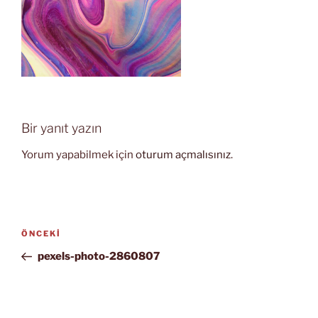
Bir yanıt yazın
Yorum yapabilmek için
oturum açmalısınız
.
Yazı
Önceki
ÖNCEKI
gezinmesi
Yazı
pexels-photo-2860807