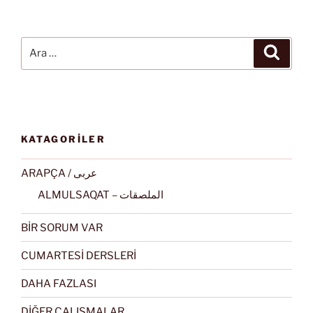
Ara:
Ara
KATAGORİLER
ARAPÇA / عربى
ALMULSAQAT – الملصقات
BİR SORUM VAR
CUMARTESİ DERSLERİ
DAHA FAZLASI
DİĞER ÇALIŞMALAR