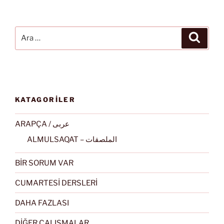
Ara:
Ara
KATAGORİLER
ARAPÇA / عربى
ALMULSAQAT – الملصقات
BİR SORUM VAR
CUMARTESİ DERSLERİ
DAHA FAZLASI
DİĞER ÇALIŞMALAR