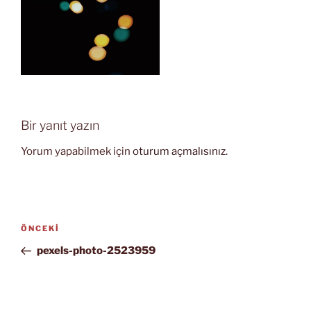
Bir yanıt yazın
Yorum yapabilmek için
oturum açmalısınız
.
Yazı
Önceki
ÖNCEKI
gezinmesi
Yazı
pexels-photo-2523959