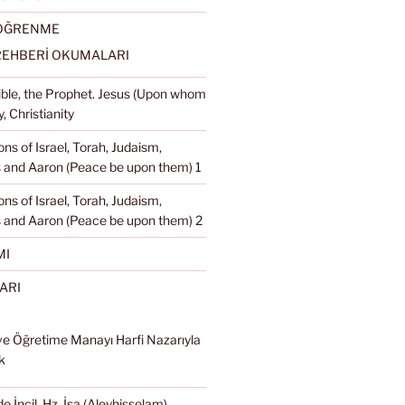
 ÖĞRENME
REHBERİ OKUMALARI
Bible, the Prophet. Jesus (Upon whom
, Christianity
ons of Israel, Torah, Judaism,
and Aaron (Peace be upon them) 1
ons of Israel, Torah, Judaism,
 and Aaron (Peace be upon them) 2
MI
ARI
ve Öğretime Manayı Harfi Nazarıyla
k
e İncil, Hz. İsa (Aleyhisselam),