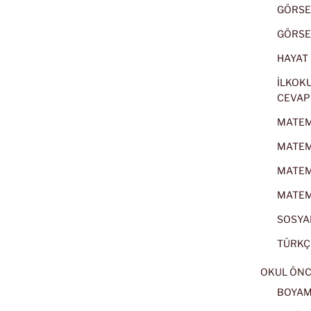
GÖRSEL
GÖRSEL
HAYAT B
İLKOKU
CEVAP
MATEMA
MATEMA
MATEMA
MATEMA
SOSYAL
TÜRKÇE
OKUL ÖNC
BOYA