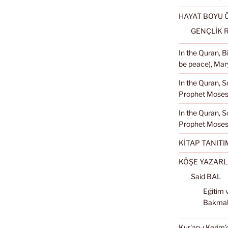
HAYAT BOYU
GENÇLİK 
In the Quran, 
be peace), Mary
In the Quran, S
Prophet Moses 
In the Quran, S
Prophet Moses
KİTAP TANITI
KÖŞE YAZARL
Said BAL
Eğitim 
Bakma
Kur'an-ı Kerim'd