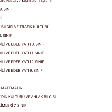
lik, Hasta ve Yaşlı Bakım Eğitimi
9. SINIF
K
 BİLGİSİ VE TRAFİK KÜLTÜRÜ
. SINIF
İLİ VE EDEBİYATI 10. SINIF
Lİ VE EDEBİYATI 11. SINIF
Lİ VE EDEBİYATI 12. SINIF
İLİ VE EDEBİYATI 9. SINIF
L
IF MATEMATİK
IF DİN KÜLTÜRÜ VE AHLAK BİLGİSİ
İMLERİ 7. SINIF