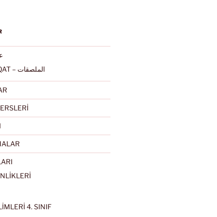
R
عرب
ALMULSAQAT – الملصقات
AR
ERSLERİ
I
MALAR
LARI
NLİKLERİ
İMLERİ 4. SINIF