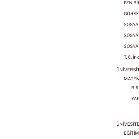
FEN BİL
GÖRSE
SOSYAL
SOSYAL
SOSYAL
T. C. İn
ÜNİVERSİT
MATEM
BİR
YA
ÜNİVESİT
EĞİTİM