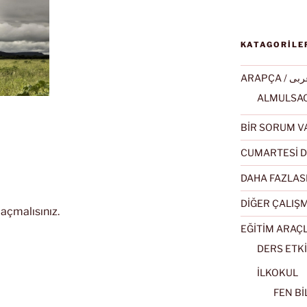
KATAGORİLE
ARAPÇA / ى
BİR SORUM V
CUMARTESİ D
DAHA FAZLAS
DİĞER ÇALIŞ
açmalısınız
.
EĞİTİM ARAÇ
DERS ETKİ
İLKOKUL
FEN BİL