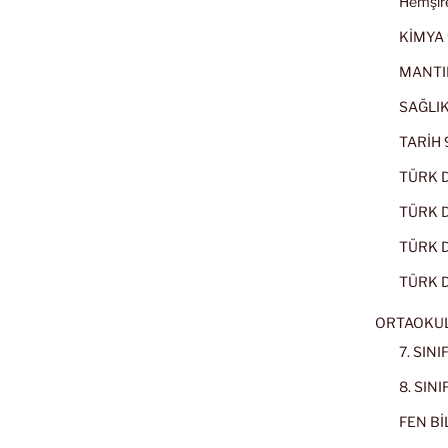
Hemşire
KİMYA 
MANTI
SAĞLIK
TARİH 9
TÜRK D
TÜRK Dİ
TÜRK Dİ
TÜRK D
ORTAOKU
7. SIN
8. SIN
FEN BİL