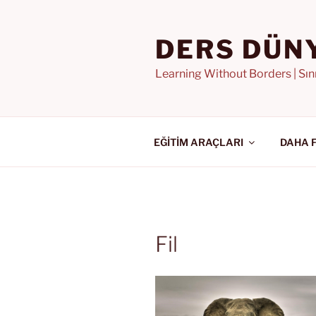
İçeriğe
geç
DERS DÜN
Learning Without Borders | Sı
EĞİTİM ARAÇLARI
DAHA 
Fil