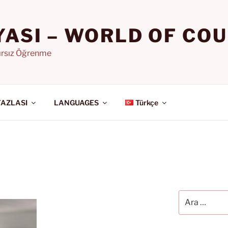
YASI – WORLD OF CO
nırsız Öğrenme
FAZLASI
LANGUAGES
Türkçe
Ara: