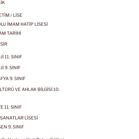
İK
İM / LİSE
U İMAM HATİP LİSESİ
AM TARİHİ
SİR
İ 11. SINIF
İ 9. SINIF
YA 9. SINIF
LTÜRÜ VE AHLAK BİLGİSİ 10.
 11. SINIF
SANATLAR LİSESİ
EN 9. SINIF