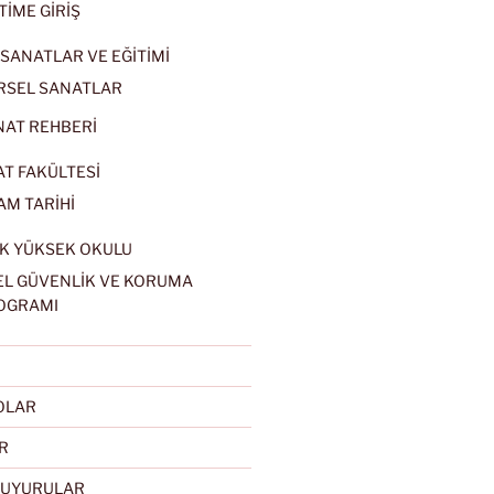
TİME GİRİŞ
SANATLAR VE EĞİTİMİ
RSEL SANATLAR
NAT REHBERİ
AT FAKÜLTESİ
AM TARİHİ
K YÜKSEK OKULU
EL GÜVENLİK VE KORUMA
OGRAMI
EOLAR
R
DUYURULAR