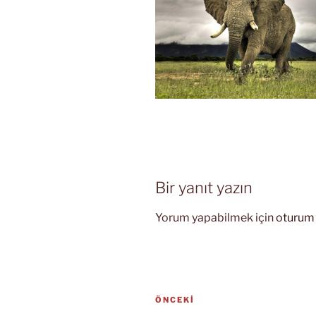
Bir yanıt yazın
Yorum yapabilmek için
oturum 
Yazı
Önceki
ÖNCEKI