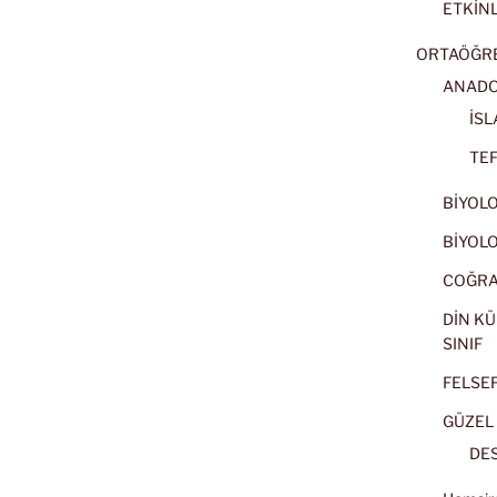
ETKİNL
ORTAÖĞRET
ANADOL
İSL
TEF
BİYOLOJ
BİYOLOJ
COĞRAF
DİN KÜ
SINIF
FELSEFE
GÜZEL 
DES