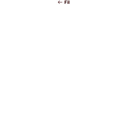
gezinmesi
Yazı
Fil