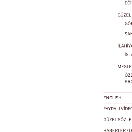
EĞİ
GÜZEL 
GÖ
SA
İLAHİY
İSL
MESLE
ÖZ
PR
ENGLISH
FAYDALI VİD
GÜZEL SÖZLE
HABERLER / 