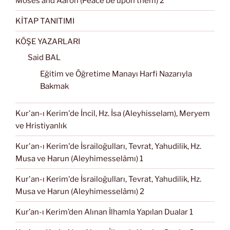
Moses and Aaron (Peace be upon them) 2
KİTAP TANITIMI
KÖŞE YAZARLARI
Said BAL
Eğitim ve Öğretime Manayı Harfi Nazarıyla
Bakmak
Kur'an-ı Kerim'de İncil, Hz. İsa (Aleyhisselam), Meryem
ve Hristiyanlık
Kur'an-ı Kerim'de İsrailoğulları, Tevrat, Yahudilik, Hz.
Musa ve Harun (Aleyhimesselâmı) 1
Kur'an-ı Kerim'de İsrailoğulları, Tevrat, Yahudilik, Hz.
Musa ve Harun (Aleyhimesselâmı) 2
Kur’an-ı Kerim’den Alınan İlhamla Yapılan Dualar 1