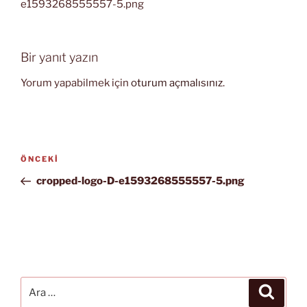
e1593268555557-5.png
Bir yanıt yazın
Yorum yapabilmek için
oturum açmalısınız
.
Yazı
Önceki
ÖNCEKI
gezinmesi
Yazı
cropped-logo-D-e1593268555557-5.png
Ara:
Ara