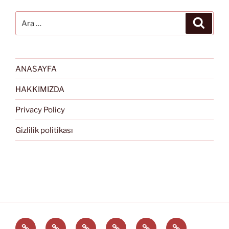
Ara:
Ara
ANASAYFA
HAKKIMIZDA
Privacy Policy
Gizlilik politikası
Türkçe
English
Svenska
العربية
中
EĞİTİM