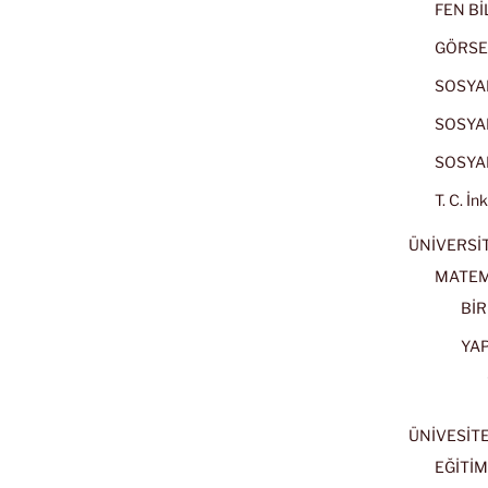
FEN BİL
GÖRSE
SOSYAL
SOSYAL
SOSYAL
T. C. İn
ÜNİVERSİT
MATEM
BİR
YA
ÜNİVESİT
EĞİTİM