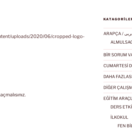
KATAGORİLE
ARAPÇA / ى
ontent/uploads/2020/06/cropped-logo-
BİR SORUM V
CUMARTESİ D
DAHA FAZLAS
DİĞER ÇALIŞ
açmalısınız
.
EĞİTİM ARAÇ
DERS ETKİ
İLKOKUL
FEN BİL