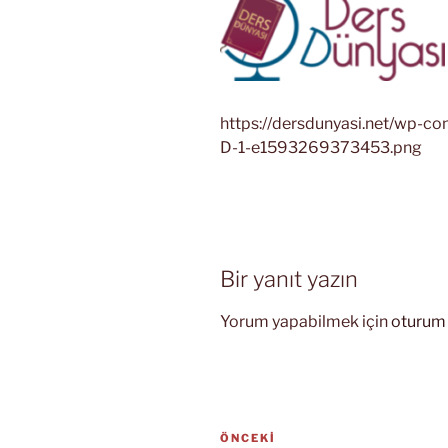
https://dersdunyasi.net/wp-c
D-1-e1593269373453.png
Bir yanıt yazın
Yorum yapabilmek için
oturum 
Yazı
Önceki
ÖNCEKI