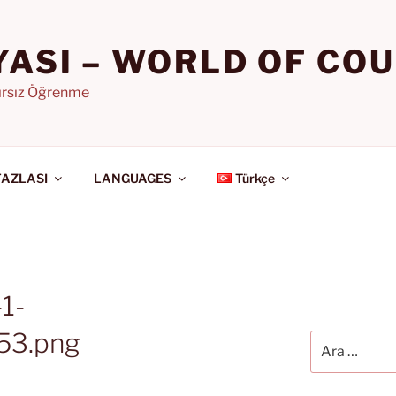
YASI – WORLD OF CO
nırsız Öğrenme
FAZLASI
LANGUAGES
Türkçe
1-
53.png
Ara: