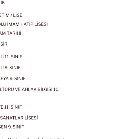
İK
İM / LİSE
U İMAM HATİP LİSESİ
AM TARİHİ
SİR
İ 11. SINIF
İ 9. SINIF
YA 9. SINIF
LTÜRÜ VE AHLAK BİLGİSİ 10.
 11. SINIF
SANATLAR LİSESİ
EN 9. SINIF