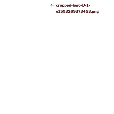
gezinmesi
Yazı
cropped-logo-D-1-
e1593269373453.png