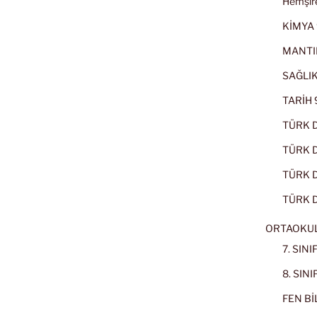
Hemşire
KİMYA 
MANTI
SAĞLIK
TARİH 9
TÜRK D
TÜRK Dİ
TÜRK Dİ
TÜRK D
ORTAOKU
7. SIN
8. SIN
FEN BİL