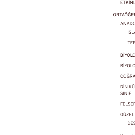
ETKİNL
ORTAÖĞRET
ANADOL
İSL
TEF
BİYOLOJ
BİYOLOJ
COĞRAF
DİN KÜ
SINIF
FELSEFE
GÜZEL 
DES