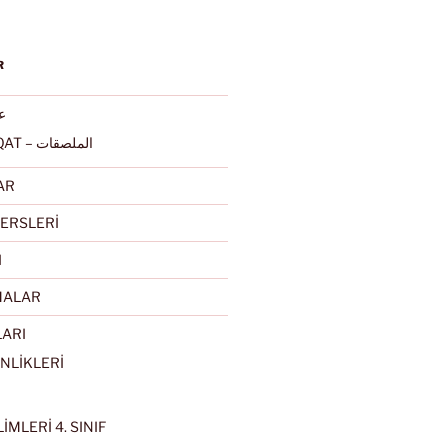
R
عرب
ALMULSAQAT – الملصقات
AR
ERSLERİ
I
MALAR
LARI
NLİKLERİ
İMLERİ 4. SINIF