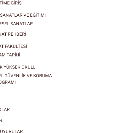
TİME GİRİŞ
SANATLAR VE EĞİTİMİ
RSEL SANATLAR
NAT REHBERİ
AT FAKÜLTESİ
AM TARİHİ
K YÜKSEK OKULU
EL GÜVENLİK VE KORUMA
OGRAMI
EOLAR
R
DUYURULAR