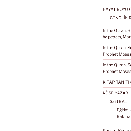
HAYAT BOYU
GENÇLİK 
In the Quran, 
be peace), Mary
In the Quran, S
Prophet Moses 
In the Quran, S
Prophet Moses
KİTAP TANITI
KÖŞE YAZARL
Said BAL
Eğitim 
Bakma
Kur'an-ı Kerim'd