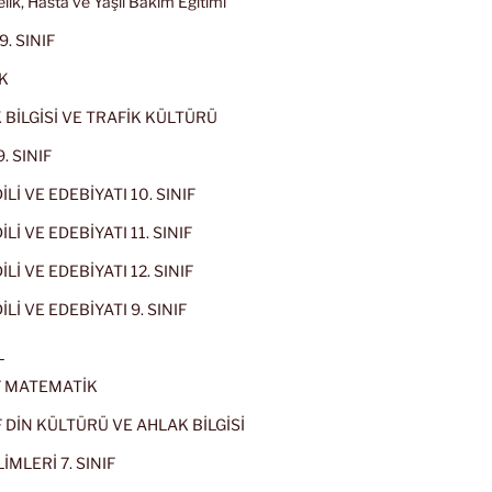
lik, Hasta ve Yaşlı Bakım Eğitimi
9. SINIF
K
 BİLGİSİ VE TRAFİK KÜLTÜRÜ
. SINIF
İLİ VE EDEBİYATI 10. SINIF
Lİ VE EDEBİYATI 11. SINIF
Lİ VE EDEBİYATI 12. SINIF
İLİ VE EDEBİYATI 9. SINIF
L
IF MATEMATİK
IF DİN KÜLTÜRÜ VE AHLAK BİLGİSİ
İMLERİ 7. SINIF