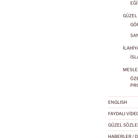
EĞİ
GÜZEL 
GÖ
SA
İLAHİY
İSL
MESLE
ÖZ
PR
ENGLISH
FAYDALI VİD
GÜZEL SÖZLE
HABERLER / 