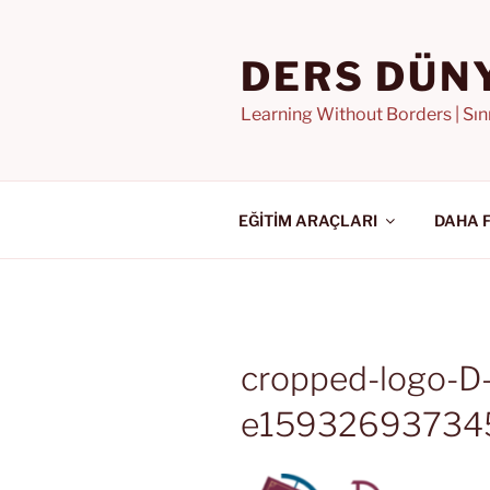
İçeriğe
geç
DERS DÜN
Learning Without Borders | Sı
EĞİTİM ARAÇLARI
DAHA 
cropped-logo-D-
e15932693734