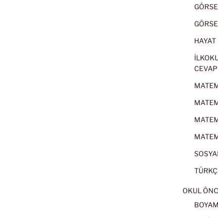
GÖRSEL
GÖRSEL
HAYAT B
İLKOKU
CEVAP
MATEMA
MATEMA
MATEMA
MATEMA
SOSYAL
TÜRKÇE
OKUL ÖNC
BOYA