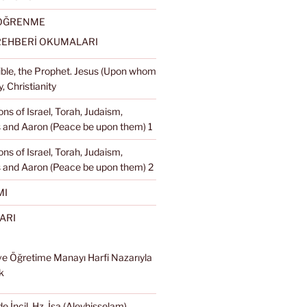
 ÖĞRENME
REHBERİ OKUMALARI
Bible, the Prophet. Jesus (Upon whom
, Christianity
ons of Israel, Torah, Judaism,
and Aaron (Peace be upon them) 1
ons of Israel, Torah, Judaism,
 and Aaron (Peace be upon them) 2
MI
ARI
ve Öğretime Manayı Harfi Nazarıyla
k
e İncil, Hz. İsa (Aleyhisselam),