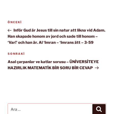
Yazı
Önceki
ÖNCEKI
gezinmesi
Yazı
Inför Gud är Jesus till sin natur att likna vid Adam.
Han skapade honom av jord och sade till honom –
‘Var!’ och han är. Al ‘Imran – ‘Imrans ätt – 3-59
Sonraki
SONRAKI
Yazı
Asal çarpanlar ve katlar sorusu – ÜNİVERSİTEYE
HAZIRLIK MATEMATİK BİR SORU BİR CEVAP
Ara:
Ara