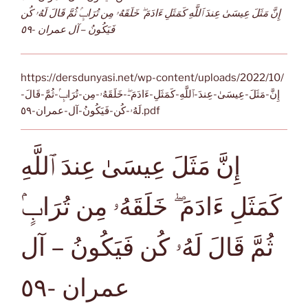
إِنَّ مَثَلَ عِيسَىٰ عِندَ ٱللَّهِ كَمَثَلِ ءَادَمَ ۖ خَلَقَهُۥ مِن تُرَابٍۢ ثُمَّ قَالَ لَهُۥ كُن
فَيَكُونُ – آل عمران -٥٩
https://dersdunyasi.net/wp-content/uploads/2022/10/
إِنَّ-مَثَلَ-عِيسَىٰ-عِندَ-ٱللَّهِ-كَمَثَلِ-ءَادَمَ-ۖ-خَلَقَهُۥ-مِن-تُرَابٍۢ-ثُمَّ-قَالَ-
لَهُۥ-كُن-فَيَكُونُ-آل-عمران-٥٩.pdf
إِنَّ مَثَلَ عِيسَىٰ عِندَ ٱللَّهِ
كَمَثَلِ ءَادَمَ ۖ خَلَقَهُۥ مِن تُرَابٍۢ
ثُمَّ قَالَ لَهُۥ كُن فَيَكُونُ – آل
عمران -٥٩