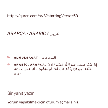
https://quran.com/ar/3?startingVerse=59
ARAPÇA / ARABIC / عربي
KATEGORILER
ALMULSAQAT - الملصقات
ETIKETLER
ARABIC
,
ARAPÇA
,
إِنَّ مَثَلَ عِيسَىٰ عِندَ ٱللَّهِ كَمَثَلِ ءَادَمَ ۖ
,
خَلَقَهُۥ مِن تُرَابٍۢ ثُمَّ قَالَ لَهُۥ كُن فَيَكُونُ - آل عمران -٥٩
عربي
Bir yanıt yazın
Yorum yapabilmek için
oturum açmalısınız
.