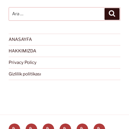
Ara:
Ara
ANASAYFA
HAKKIMIZDA
Privacy Policy
Gizlilik politikası
Türkçe
English
Svenska
العربية
中
EĞİTİM