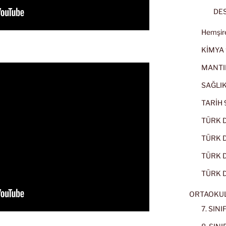
DES
Hemşire
KİMYA 
MANTI
SAĞLIK
TARİH 9
TÜRK D
TÜRK Dİ
TÜRK Dİ
TÜRK D
ORTAOKU
7. SIN