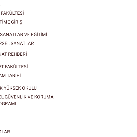
E
 FAKÜLTESİ
TİME GİRİŞ
SANATLAR VE EĞİTİMİ
RSEL SANATLAR
NAT REHBERİ
AT FAKÜLTESİ
AM TARİHİ
K YÜKSEK OKULU
EL GÜVENLİK VE KORUMA
OGRAMI
EOLAR