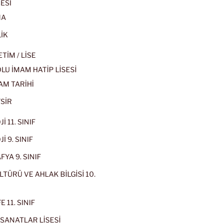
ESİ
MA
İK
İM / LİSE
U İMAM HATİP LİSESİ
AM TARİHİ
SİR
İ 11. SINIF
İ 9. SINIF
YA 9. SINIF
LTÜRÜ VE AHLAK BİLGİSİ 10.
 11. SINIF
SANATLAR LİSESİ