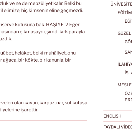
uzluk ve ne de mebzûliyet kalır. Belki bu
ÜNİVESİT
il elimize, hiç kimsenin eline geçmezdi.
EĞİTİM
EĞİ
 konserve kutusuna bak. HAŞİYE-2 Eğer
âsından çıkmasaydı, şimdi kırk parayla
GÜZEL 
azdık.
GÖ
SA
suûbet, helâket, belki muhâliyet, onu
 ağaca, bir kökte, bir kanunla, bir
İLAHİY
İSL
MESLE
ÖZ
PR
eleri olan kavun, karpuz, nar, süt kutusu
yelerine işarettir.
ENGLISH
FAYDALI VİD