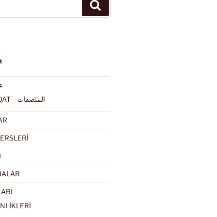
Ara
R
عرب
ALMULSAQAT – الملصقات
AR
ERSLERİ
I
MALAR
LARI
NLİKLERİ