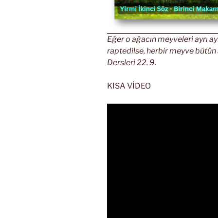
Eğer o ağacın meyveleri ayrı ay
raptedilse, herbir meyve bütün
Dersleri 22. 9.
KISA VİDEO