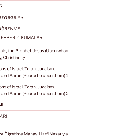
R
DUYURULAR
 ÖĞRENME
REHBERİ OKUMALARI
Bible, the Prophet. Jesus (Upon whom
, Christianity
ons of Israel, Torah, Judaism,
and Aaron (Peace be upon them) 1
ons of Israel, Torah, Judaism,
 and Aaron (Peace be upon them) 2
MI
ARI
ve Öğretime Manayı Harfi Nazarıyla