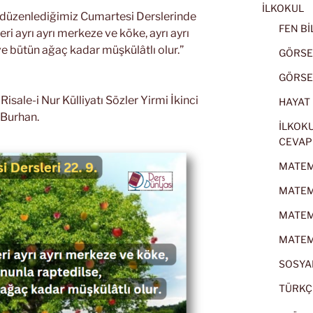
İLKOKUL
k düzenlediğimiz Cumartesi Derslerinde
FEN BİL
ri ayrı ayrı merkeze ve köke, ayrı ayrı
e bütün ağaç kadar müşkülâtlı olur.”
GÖRSEL
GÖRSEL
sale-i Nur Külliyatı Sözler Yirmi İkinci
HAYAT B
Burhan.
İLKOKU
CEVAP
MATEMA
MATEMA
MATEMA
MATEMA
SOSYAL
TÜRKÇE