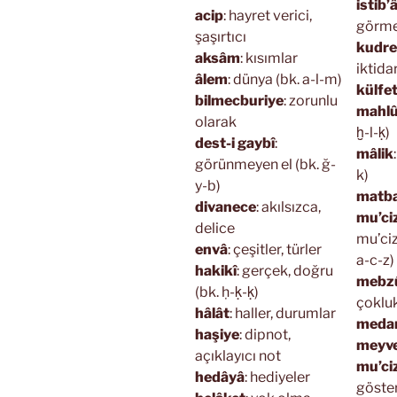
istib’
acip
: hayret verici,
görm
şaşırtıcı
kudre
aksâm
: kısımlar
iktidar
âlem
: dünya (bk. a-l-m)
külfe
bilmecburiye
: zorunlu
mahl
olarak
ḫ-l-ḳ)
dest-i gaybî
:
mâlik
görünmeyen el (bk. ğ-
k)
y-b)
matba
divanece
: akılsızca,
mu’c
delice
mu’ciz
envâ
: çeşitler, türler
a-c-z)
hakikî
: gerçek, doğru
mebzû
(bk. ḥ-ḳ-ḳ)
çoklu
hâlât
: haller, durumlar
meda
haşiye
: dipnot,
meyv
açıklayıcı not
mu’c
hedâyâ
: hediyeler
göster