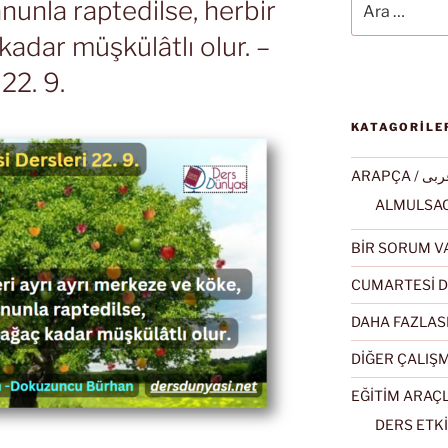
anunla raptedilse, herbir
adar müşkülâtlı olur. –
22. 9.
KATAGORİLE
ARAPÇA / ى
BİR SORUM V
CUMARTESİ D
DAHA FAZLAS
DİĞER ÇALIŞ
EĞİTİM ARAÇ
DERS ETKİ