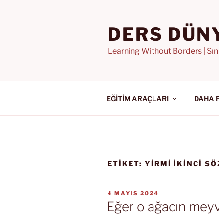
İçeriğe
geç
DERS DÜN
Learning Without Borders | Sı
EĞİTİM ARAÇLARI
DAHA 
ETIKET:
YIRMI İKINCI S
YAYIM
4 MAYIS 2024
TARIHI
Eğer o ağacın meyve