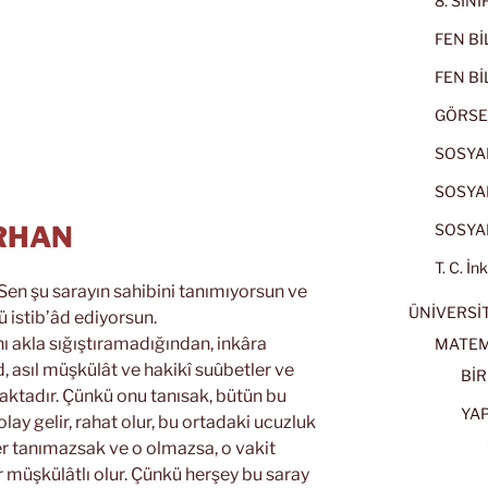
8. SIN
FEN BİL
FEN BİL
GÖRSE
SOSYAL
SOSYAL
SOSYAL
RHAN
T. C. İn
en şu sarayın sahibini tanımıyorsun ve
ÜNİVERSİT
 istib’âd ediyorsun.
nı akla sığıştıramadığından, inkâra
MATEM
âd, asıl müşkülât ve hakikî suûbetler ve
BİR
aktadır. Çünkü onu tanısak, bütün bu
YA
olay gelir, rahat olur, bu ortadaki ucuzluk
r tanımazsak ve o olmazsa, o vakit
r müşkülâtlı olur. Çünkü herşey bu saray