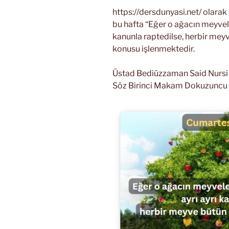
https://dersdunyasi.net/ olara
bu hafta “Eğer o ağacın meyvele
kanunla raptedilse, herbir meyv
konusu işlenmektedir.
Üstad Bediüzzaman Said Nursi Ri
Söz Birinci Makam Dokuzuncu 