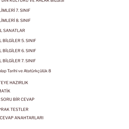
IF DİN KÜLTÜRÜ VE AHLAK BİLGİSİ
İMLERİ 7. SINIF
İMLERİ 8. SINIF
L SANATLAR
 BİLGİLER 5. SINIF
 BİLGİLER 6. SINIF
 BİLGİLER 7. SINIF
kılap Tarihi ve Atatürkçülük 8
EYE HAZIRLIK
ATİK
 SORU BİR CEVAP
PRAK TESTLER
CEVAP ANAHTARLARI