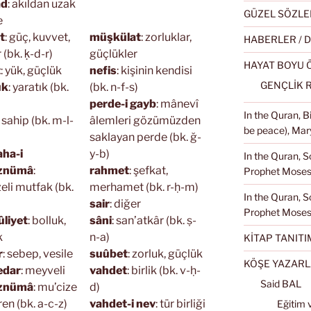
âd
: akıldan uzak
GÜZEL SÖZLE
e
t
: güç, kuvvet,
müşkülat
: zorluklar,
HABERLER / 
 (bk. ḳ-d-r)
güçlükler
HAYAT BOYU
t
: yük, güçlük
nefis
: kişinin kendisi
GENÇLİK 
ûk
: yaratık (bk.
(bk. n-f-s)
perde-i gayb
: mânevî
In the Quran, 
: sahip (bk. m-l-
âlemleri gözümüzden
be peace), Mary
saklayan perde (bk. ğ-
ha-i
y-b)
In the Quran, S
iznümâ
:
rahmet
: şefkat,
Prophet Moses 
eli mutfak (bk.
merhamet (bk. r-ḥ-m)
In the Quran, S
sair
: diğer
Prophet Moses
liyet
: bolluk,
sâni
: san’atkâr (bk. ṣ-
k
n-a)
KİTAP TANITI
r
: sebep, vesile
suûbet
: zorluk, güçlük
KÖŞE YAZARL
edar
: meyveli
vahdet
: birlik (bk. v-ḥ-
Said BAL
iznümâ
: mu’cize
d)
en (bk. a-c-z)
vahdet-i nev
: tür birliği
Eğitim 