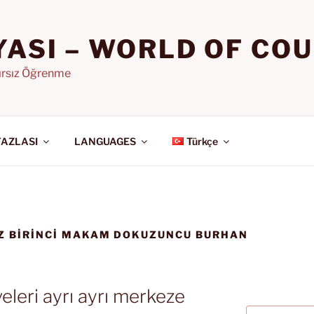
YASI – WORLD OF CO
nırsız Öğrenme
FAZLASI
LANGUAGES
Türkçe
ÖZ BIRINCI MAKAM DOKUZUNCU BURHAN
leri ayrı ayrı merkeze
Ara: