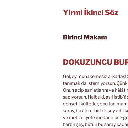
Yirmi İkinci Söz
Birinci Makam
DOKUZUNCU BU
Gel, ey muhakemesiz arkadaş! S
tanımak da istemiyorsun. Çünkü
Onun acip san’atlarını ve hâlâtı
sapıyorsun. Halbuki, asıl istib’
dehşetli külfetler, onu tanımam
saray, bu âlem, birtek şey gibi k
ve mebzûliyete medar olur. Eğe
herbir şey, bütün bu saray kada