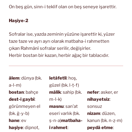
On beş gün, sinn-i teklif olan on beş seneye işarettir.
Haşiye-2
Sofralar ise, yazda zeminin yüzüne işarettir ki, yüzer
taze taze ve ayrı ayrı olarak matbaha-i rahmetten
çıkan Rahmânî sofralar serilir, değişirler.
Herbir bostan bir kazan, herbir ağaç bir tablacıdır.
âlem
: dünya (bk.
letâfetli
: hoş,
a-l-m)
güzel (bk. l-ṭ-f)
bostan
: bahçe
mâlik
: sahip (bk.
nefer
: asker, er
dest-i gaybî
:
m-l-k)
nihayetsiz
:
görünmeyen el
masnu
: san’at
sonsuz
(bk. ğ-y-b)
eseri varlık (bk.
nizam
: düzen,
hane
: ev
ṣ-n-a)
matbaha-
kanun (bk. n-ẓ-m)
haşiye
: dipnot,
i rahmet
:
peydâ etme
: