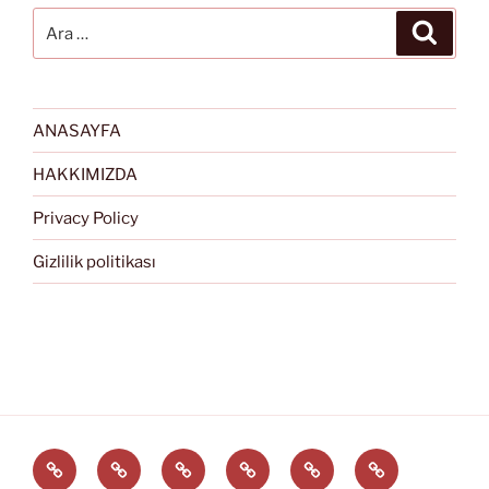
Ara:
Ara
ANASAYFA
HAKKIMIZDA
Privacy Policy
Gizlilik politikası
Türkçe
English
Svenska
العربية
中
EĞİTİM