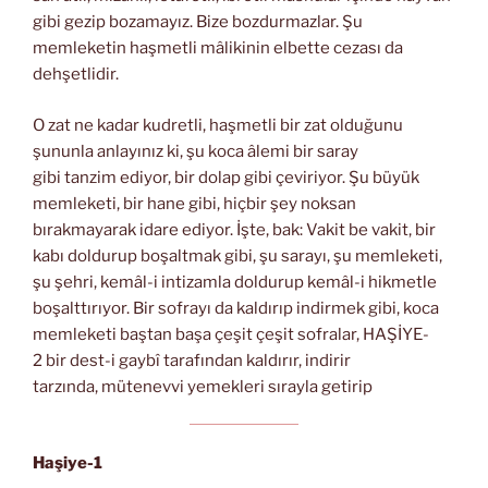
gibi gezip bozamayız. Bize bozdurmazlar. Şu
memleketin haşmetli mâlikinin elbette cezası da
dehşetlidir.
O zat ne kadar kudretli, haşmetli bir zat olduğunu
şununla anlayınız ki, şu koca âlemi bir saray
gibi tanzim ediyor, bir dolap gibi çeviriyor. Şu büyük
memleketi, bir hane gibi, hiçbir şey noksan
bırakmayarak idare ediyor. İşte, bak: Vakit be vakit, bir
kabı doldurup boşaltmak gibi, şu sarayı, şu memleketi,
şu şehri, kemâl-i intizamla doldurup kemâl-i hikmetle
boşalttırıyor. Bir sofrayı da kaldırıp indirmek gibi, koca
memleketi baştan başa çeşit çeşit sofralar, HAŞİYE-
2 bir dest-i gaybî tarafından kaldırır, indirir
tarzında, mütenevvi yemekleri sırayla getirip
Haşiye-1