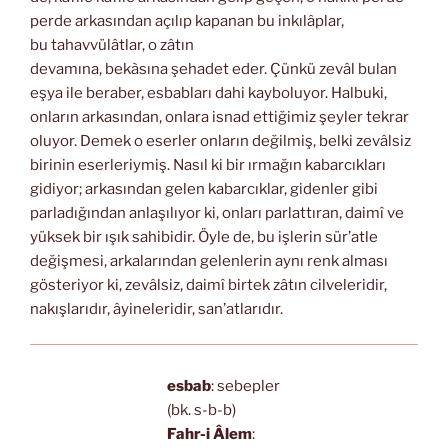
perde arkasından açılıp kapanan bu inkılâplar,
bu tahavvülâtlar, o zâtın
devamına, bekàsına şehadet eder. Çünkü zevâl bulan
eşya ile beraber, esbabları dahi kayboluyor. Halbuki,
onların arkasından, onlara isnad ettiğimiz şeyler tekrar
oluyor. Demek o eserler onların değilmiş, belki zevâlsiz
birinin eserleriymiş. Nasıl ki bir ırmağın kabarcıkları
gidiyor; arkasından gelen kabarcıklar, gidenler gibi
parladığından anlaşılıyor ki, onları parlattıran, daimî ve
yüksek bir ışık sahibidir. Öyle de, bu işlerin sür’atle
değişmesi, arkalarından gelenlerin aynı renk alması
gösteriyor ki, zevâlsiz, daimî birtek zâtın cilveleridir,
nakışlarıdır, âyineleridir, san’atlarıdır.
esbab
: sebepler
(bk. s-b-b)
Fahr-i Âlem
: