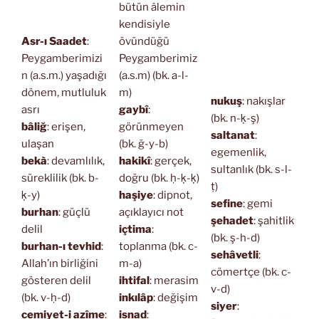
bütün âlemin
kendisiyle
Asr-ı Saadet
:
övündüğü
Peygamberimizi
Peygamberimiz
n (a.s.m.) yaşadığı
(a.s.m) (bk. a-l-
dönem, mutluluk
m)
nukuş
: nakışlar
asrı
gaybî
:
(bk. n-ḳ-ş)
bâliğ
: erişen,
görünmeyen
saltanat
:
ulaşan
(bk. ğ-y-b)
egemenlik,
bekà
: devamlılık,
hakikî
: gerçek,
sultanlık (bk. s-l-
süreklilik (bk. b-
doğru (bk. ḥ-ḳ-ḳ)
ṭ)
ḳ-y)
haşiye
: dipnot,
sefine
: gemi
burhan
: güçlü
açıklayıcı not
şehadet
: şahitlik
delil
içtima
:
(bk. ş-h-d)
burhan-ı tevhid
:
toplanma (bk. c-
sehâvetli
:
Allah’ın birliğini
m-a)
cömertçe (bk. c-
gösteren delil
ihtifal
: merasim
v-d)
(bk. v-ḥ-d)
inkılâp
: değişim
siyer
:
cemiyet-i azîme
:
isnad
: