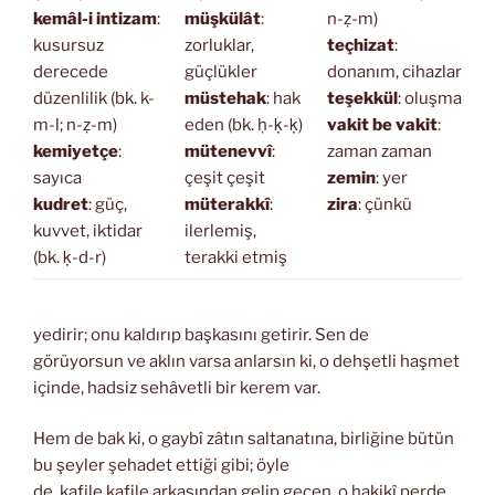
kemâl-i intizam
:
müşkülât
:
n-ẓ-m)
kusursuz
zorluklar,
teçhizat
:
derecede
güçlükler
donanım, cihazlar
düzenlilik (bk. k-
müstehak
: hak
teşekkül
: oluşma
m-l; n-ẓ-m)
eden (bk. ḥ-ḳ-ḳ)
vakit be vakit
:
kemiyetçe
:
mütenevvî
:
zaman zaman
sayıca
çeşit çeşit
zemin
: yer
kudret
: güç,
müterakkî
:
zira
: çünkü
kuvvet, iktidar
ilerlemiş,
(bk. ḳ-d-r)
terakki etmiş
yedirir; onu kaldırıp başkasını getirir. Sen de
görüyorsun ve aklın varsa anlarsın ki, o dehşetli haşmet
içinde, hadsiz sehâvetli bir kerem var.
Hem de bak ki, o gaybî zâtın saltanatına, birliğine bütün
bu şeyler şehadet ettiği gibi; öyle
de, kafile kafile arkasından gelip geçen, o hakikî perde