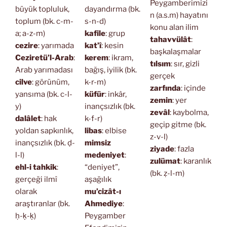
Peygamberimizi
büyük topluluk,
dayandırma (bk.
n (a.s.m) hayatını
toplum (bk. c-m-
s-n-d)
konu alan ilim
a; a-z-m)
kafile
: grup
tahavvülât
:
cezire
: yarımada
kat’î
: kesin
başkalaşmalar
Ceziretü’l-Arab
:
kerem
: ikram,
tılsım
: sır, gizli
Arab yarımadası
bağış, iyilik (bk.
gerçek
cilve
: görünüm,
k-r-m)
zarfında
: içinde
yansıma (bk. c-l-
küfür
: inkâr,
zemin
: yer
y)
inançsızlık (bk.
zevâl
: kaybolma,
dalâlet
: hak
k-f-r)
geçip gitme (bk.
yoldan sapkınlık,
libas
: elbise
z-v-l)
inançsızlık (bk. ḍ-
mimsiz
ziyade
: fazla
l-l)
medeniyet
:
zulümat
: karanlık
ehl-i tahkik
:
“deniyet”,
(bk. ẓ-l-m)
gerçeği ilmî
aşağılık
olarak
mu’cizât-ı
araştıranlar (bk.
Ahmediye
:
ḥ-ḳ-ḳ)
Peygamber