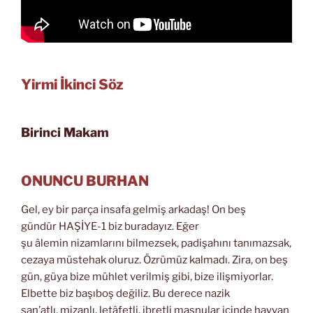
Yirmi İkinci Söz
Birinci Makam
ONUNCU BURHAN
Gel, ey bir parça insafa gelmiş arkadaş! On beş
gündür HAŞİYE-1 biz buradayız. Eğer
şu âlemin nizamlarını bilmezsek, padişahını tanımazsak,
cezaya müstehak oluruz. Özrümüz kalmadı. Zira, on beş
gün, güya bize mühlet verilmiş gibi, bize ilişmiyorlar.
Elbette biz başıboş değiliz. Bu derece nazik
san’atlı, mizanlı, letâfetli, ibretli masnular içinde hayvan