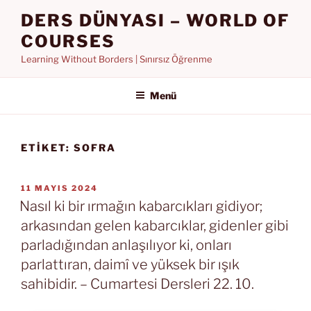
İçeriğe
DERS DÜNYASI – WORLD OF
geç
COURSES
Learning Without Borders | Sınırsız Öğrenme
Menü
ETIKET:
SOFRA
YAYIM
11 MAYIS 2024
TARIHI
Nasıl ki bir ırmağın kabarcıkları gidiyor;
arkasından gelen kabarcıklar, gidenler gibi
parladığından anlaşılıyor ki, onları
parlattıran, daimî ve yüksek bir ışık
sahibidir. – Cumartesi Dersleri 22. 10.