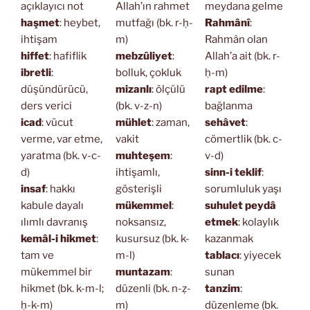
açıklayıcı not
Allah’ın rahmet
meydana gelme
haşmet
: heybet,
mutfağı (bk. r-ḥ-
Rahmânî
:
ihtişam
m)
Rahmân olan
hiffet
: hafiflik
mebzûliyet
:
Allah’a ait (bk. r-
ibretli
:
bolluk, çokluk
ḥ-m)
düşündürücü,
mizanlı
: ölçülü
rapt edilme
:
ders verici
(bk. v-z-n)
bağlanma
icad
: vücut
mühlet
: zaman,
sehâvet
:
verme, var etme,
vakit
cömertlik (bk. c-
yaratma (bk. v-c-
muhteşem
:
v-d)
d)
ihtişamlı,
sinn-i teklif
:
insaf
: hakkı
gösterişli
sorumluluk yaşı
kabule dayalı
mükemmel
:
suhulet peydâ
ılımlı davranış
noksansız,
etmek
: kolaylık
kemâl-i hikmet
:
kusursuz (bk. k-
kazanmak
tam ve
m-l)
tablacı
: yiyecek
mükemmel bir
muntazam
:
sunan
hikmet (bk. k-m-l;
düzenli (bk. n-ẓ-
tanzim
:
ḥ-k-m)
m)
düzenleme (bk.