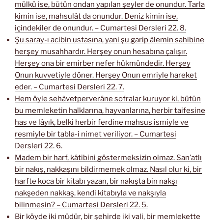
mülkü ise, bütün ondan yapılan şeyler de onundur. Tarla
kimin ise, mahsulât da onundur. Deniz kimin ise,
içindekiler de onundur. – Cumartesi Dersleri 22. 8.
Şu saray-ı acibin ustasına, yani şu garip âlemin sahibine
herşey musahhardır. Herşey onun hesabına çalışır.
Herşey ona bir emirber nefer hükmündedir. Herşey
Onun kuvvetiyle döner. Herşey Onun emriyle hareket
eder. – Cumartesi Dersleri 22. 7.
Hem öyle sehâvetperverâne sofralar kuruyor ki, bütün
bu memleketin halklarına, hayvanlarına, herbir taifesine
has ve lâyık, belki herbir ferdine mahsus ismiyle ve
resmiyle bir tabla-i nimet veriliyor. – Cumartesi
Dersleri 22. 6.
Madem bir harf, kâtibini göstermeksizin olmaz. San’atlı
bir nakış, nakkaşını bildirmemek olmaz. Nasıl olur ki, bir
harfte koca bir kitabı yazan, bir nakışta bin nakşı
nakşeden nakkaş, kendi kitabıyla ve nakşıyla
bilinmesin? – Cumartesi Dersleri 22. 5.
Bir köyde iki müdür, bir şehirde iki vali, bir memlekette