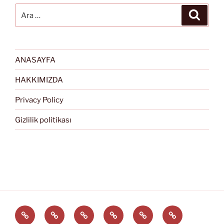
Ara:
Ara
ANASAYFA
HAKKIMIZDA
Privacy Policy
Gizlilik politikası
Türkçe
English
Svenska
العربية
中
EĞİTİM