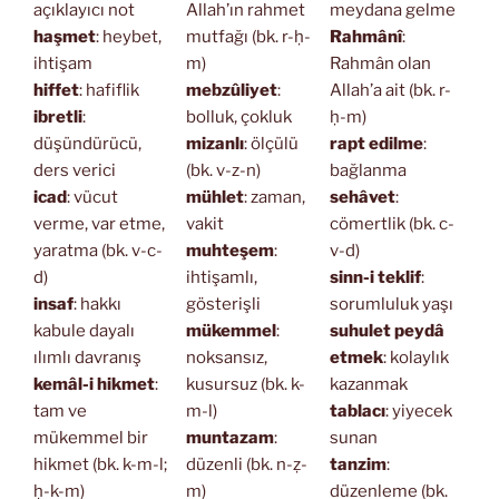
açıklayıcı not
Allah’ın rahmet
meydana gelme
haşmet
: heybet,
mutfağı (bk. r-ḥ-
Rahmânî
:
ihtişam
m)
Rahmân olan
hiffet
: hafiflik
mebzûliyet
:
Allah’a ait (bk. r-
ibretli
:
bolluk, çokluk
ḥ-m)
düşündürücü,
mizanlı
: ölçülü
rapt edilme
:
ders verici
(bk. v-z-n)
bağlanma
icad
: vücut
mühlet
: zaman,
sehâvet
:
verme, var etme,
vakit
cömertlik (bk. c-
yaratma (bk. v-c-
muhteşem
:
v-d)
d)
ihtişamlı,
sinn-i teklif
:
insaf
: hakkı
gösterişli
sorumluluk yaşı
kabule dayalı
mükemmel
:
suhulet peydâ
ılımlı davranış
noksansız,
etmek
: kolaylık
kemâl-i hikmet
:
kusursuz (bk. k-
kazanmak
tam ve
m-l)
tablacı
: yiyecek
mükemmel bir
muntazam
:
sunan
hikmet (bk. k-m-l;
düzenli (bk. n-ẓ-
tanzim
:
ḥ-k-m)
m)
düzenleme (bk.