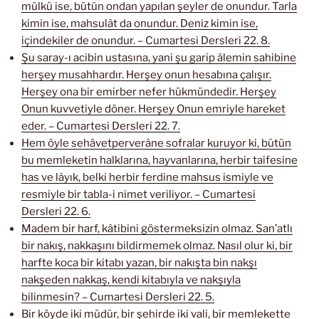
mülkü ise, bütün ondan yapılan şeyler de onundur. Tarla
kimin ise, mahsulât da onundur. Deniz kimin ise,
içindekiler de onundur. – Cumartesi Dersleri 22. 8.
Şu saray-ı acibin ustasına, yani şu garip âlemin sahibine
herşey musahhardır. Herşey onun hesabına çalışır.
Herşey ona bir emirber nefer hükmündedir. Herşey
Onun kuvvetiyle döner. Herşey Onun emriyle hareket
eder. – Cumartesi Dersleri 22. 7.
Hem öyle sehâvetperverâne sofralar kuruyor ki, bütün
bu memleketin halklarına, hayvanlarına, herbir taifesine
has ve lâyık, belki herbir ferdine mahsus ismiyle ve
resmiyle bir tabla-i nimet veriliyor. – Cumartesi
Dersleri 22. 6.
Madem bir harf, kâtibini göstermeksizin olmaz. San’atlı
bir nakış, nakkaşını bildirmemek olmaz. Nasıl olur ki, bir
harfte koca bir kitabı yazan, bir nakışta bin nakşı
nakşeden nakkaş, kendi kitabıyla ve nakşıyla
bilinmesin? – Cumartesi Dersleri 22. 5.
Bir köyde iki müdür, bir şehirde iki vali, bir memlekette