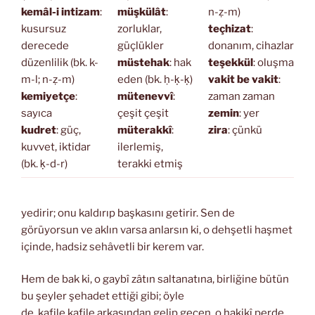
kemâl-i intizam
:
müşkülât
:
n-ẓ-m)
kusursuz
zorluklar,
teçhizat
:
derecede
güçlükler
donanım, cihazlar
düzenlilik (bk. k-
müstehak
: hak
teşekkül
: oluşma
m-l; n-ẓ-m)
eden (bk. ḥ-ḳ-ḳ)
vakit be vakit
:
kemiyetçe
:
mütenevvî
:
zaman zaman
sayıca
çeşit çeşit
zemin
: yer
kudret
: güç,
müterakkî
:
zira
: çünkü
kuvvet, iktidar
ilerlemiş,
(bk. ḳ-d-r)
terakki etmiş
yedirir; onu kaldırıp başkasını getirir. Sen de
görüyorsun ve aklın varsa anlarsın ki, o dehşetli haşmet
içinde, hadsiz sehâvetli bir kerem var.
Hem de bak ki, o gaybî zâtın saltanatına, birliğine bütün
bu şeyler şehadet ettiği gibi; öyle
de, kafile kafile arkasından gelip geçen, o hakikî perde