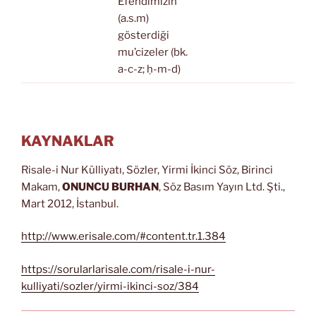
Efendimizin
(a.s.m)
gösterdiği
mu’cizeler (bk.
a-c-z; ḥ-m-d)
KAYNAKLAR
Risale-i Nur Külliyatı, Sözler, Yirmi İkinci Söz, Birinci
Makam,
ONUNCU BURHAN
, Söz Basım Yayın Ltd. Şti.,
Mart 2012, İstanbul.
http://www.erisale.com/#content.tr.1.384
https://sorularlarisale.com/risale-i-nur-
kulliyati/sozler/yirmi-ikinci-soz/384