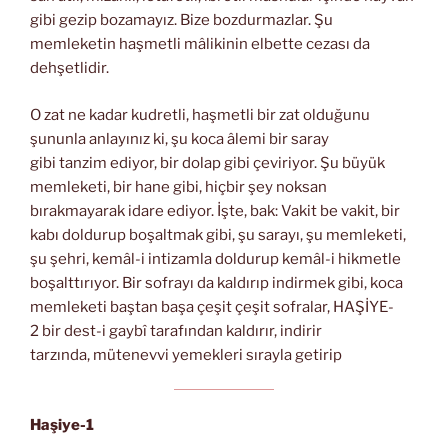
gibi gezip bozamayız. Bize bozdurmazlar. Şu
memleketin haşmetli mâlikinin elbette cezası da
dehşetlidir.
O zat ne kadar kudretli, haşmetli bir zat olduğunu
şununla anlayınız ki, şu koca âlemi bir saray
gibi tanzim ediyor, bir dolap gibi çeviriyor. Şu büyük
memleketi, bir hane gibi, hiçbir şey noksan
bırakmayarak idare ediyor. İşte, bak: Vakit be vakit, bir
kabı doldurup boşaltmak gibi, şu sarayı, şu memleketi,
şu şehri, kemâl-i intizamla doldurup kemâl-i hikmetle
boşalttırıyor. Bir sofrayı da kaldırıp indirmek gibi, koca
memleketi baştan başa çeşit çeşit sofralar, HAŞİYE-
2 bir dest-i gaybî tarafından kaldırır, indirir
tarzında, mütenevvi yemekleri sırayla getirip
Haşiye-1