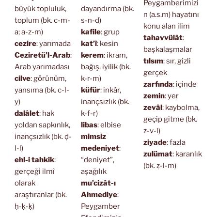
Peygamberimizi
büyük topluluk,
dayandırma (bk.
n (a.s.m) hayatını
toplum (bk. c-m-
s-n-d)
konu alan ilim
a; a-z-m)
kafile
: grup
tahavvülât
:
cezire
: yarımada
kat’î
: kesin
başkalaşmalar
Ceziretü’l-Arab
:
kerem
: ikram,
tılsım
: sır, gizli
Arab yarımadası
bağış, iyilik (bk.
gerçek
cilve
: görünüm,
k-r-m)
zarfında
: içinde
yansıma (bk. c-l-
küfür
: inkâr,
zemin
: yer
y)
inançsızlık (bk.
zevâl
: kaybolma,
dalâlet
: hak
k-f-r)
geçip gitme (bk.
yoldan sapkınlık,
libas
: elbise
z-v-l)
inançsızlık (bk. ḍ-
mimsiz
ziyade
: fazla
l-l)
medeniyet
:
zulümat
: karanlık
ehl-i tahkik
:
“deniyet”,
(bk. ẓ-l-m)
gerçeği ilmî
aşağılık
olarak
mu’cizât-ı
araştıranlar (bk.
Ahmediye
:
ḥ-ḳ-ḳ)
Peygamber