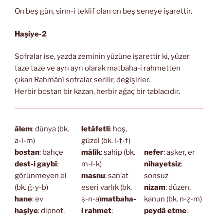
On beş gün, sinn-i teklif olan on beş seneye işarettir.
Haşiye-2
Sofralar ise, yazda zeminin yüzüne işarettir ki, yüzer
taze taze ve ayrı ayrı olarak matbaha-i rahmetten
çıkan Rahmânî sofralar serilir, değişirler.
Herbir bostan bir kazan, herbir ağaç bir tablacıdır.
âlem
: dünya (bk.
letâfetli
: hoş,
a-l-m)
güzel (bk. l-ṭ-f)
bostan
: bahçe
mâlik
: sahip (bk.
nefer
: asker, er
dest-i gaybî
:
m-l-k)
nihayetsiz
:
görünmeyen el
masnu
: san’at
sonsuz
(bk. ğ-y-b)
eseri varlık (bk.
nizam
: düzen,
hane
: ev
ṣ-n-a)
matbaha-
kanun (bk. n-ẓ-m)
haşiye
: dipnot,
i rahmet
:
peydâ etme
: