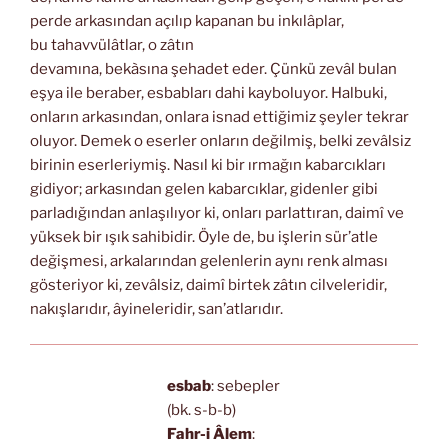
perde arkasından açılıp kapanan bu inkılâplar,
bu tahavvülâtlar, o zâtın
devamına, bekàsına şehadet eder. Çünkü zevâl bulan
eşya ile beraber, esbabları dahi kayboluyor. Halbuki,
onların arkasından, onlara isnad ettiğimiz şeyler tekrar
oluyor. Demek o eserler onların değilmiş, belki zevâlsiz
birinin eserleriymiş. Nasıl ki bir ırmağın kabarcıkları
gidiyor; arkasından gelen kabarcıklar, gidenler gibi
parladığından anlaşılıyor ki, onları parlattıran, daimî ve
yüksek bir ışık sahibidir. Öyle de, bu işlerin sür’atle
değişmesi, arkalarından gelenlerin aynı renk alması
gösteriyor ki, zevâlsiz, daimî birtek zâtın cilveleridir,
nakışlarıdır, âyineleridir, san’atlarıdır.
esbab
: sebepler
(bk. s-b-b)
Fahr-i Âlem
: