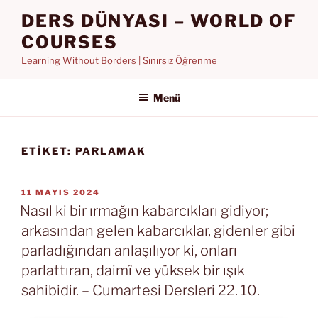
İçeriğe
DERS DÜNYASI – WORLD OF
geç
COURSES
Learning Without Borders | Sınırsız Öğrenme
Menü
ETIKET:
PARLAMAK
YAYIM
11 MAYIS 2024
TARIHI
Nasıl ki bir ırmağın kabarcıkları gidiyor;
arkasından gelen kabarcıklar, gidenler gibi
parladığından anlaşılıyor ki, onları
parlattıran, daimî ve yüksek bir ışık
sahibidir. – Cumartesi Dersleri 22. 10.