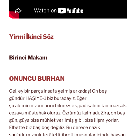
Yirmi İkinci Söz
Birinci Makam
ONUNCU BURHAN
Gel, ey bir parça insafa gelmiş arkadaş! On beş
gündür HAŞİYE-1 biz buradayız. Eğer
şu âlemin nizamlarını bilmezsek, padişahını tanımazsak,
cezaya müstehak oluruz. Özrümüz kalmadı. Zira, on beş
gün, güya bize mühlet verilmiş gibi, bize ilişmiyorlar.
Elbette biz başıboş değiliz. Bu derece nazik
san’atlı, mizanlı, letâfetli, ibretli masnular içinde hayvan