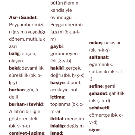
bütün âlemin
kendisiyle
Asr-ı Saadet
:
övündüğü
Peygamberimizi
Peygamberimiz
n (a.s.m.) yaşadığı
(a.s.m) (bk. a-l-
dönem, mutluluk
m)
nukuş
: nakışlar
asrı
gaybî
:
(bk. n-ḳ-ş)
bâliğ
: erişen,
görünmeyen
saltanat
:
ulaşan
(bk. ğ-y-b)
egemenlik,
bekà
: devamlılık,
hakikî
: gerçek,
sultanlık (bk. s-l-
süreklilik (bk. b-
doğru (bk. ḥ-ḳ-ḳ)
ṭ)
ḳ-y)
haşiye
: dipnot,
sefine
: gemi
burhan
: güçlü
açıklayıcı not
şehadet
: şahitlik
delil
içtima
:
(bk. ş-h-d)
burhan-ı tevhid
:
toplanma (bk. c-
sehâvetli
:
Allah’ın birliğini
m-a)
cömertçe (bk. c-
gösteren delil
ihtifal
: merasim
v-d)
(bk. v-ḥ-d)
inkılâp
: değişim
siyer
:
cemiyet-i azîme
:
isnad
: