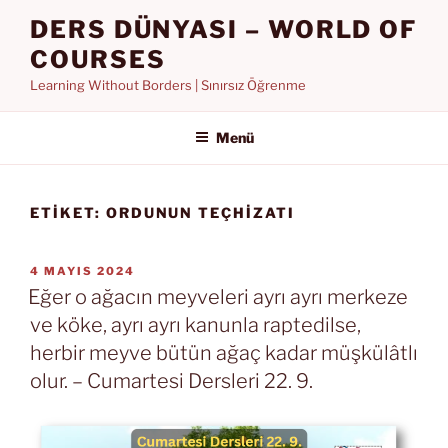
İçeriğe
DERS DÜNYASI – WORLD OF
geç
COURSES
Learning Without Borders | Sınırsız Öğrenme
Menü
ETIKET:
ORDUNUN TEÇHIZATI
YAYIM
4 MAYIS 2024
TARIHI
Eğer o ağacın meyveleri ayrı ayrı merkeze
ve köke, ayrı ayrı kanunla raptedilse,
herbir meyve bütün ağaç kadar müşkülâtlı
olur. – Cumartesi Dersleri 22. 9.