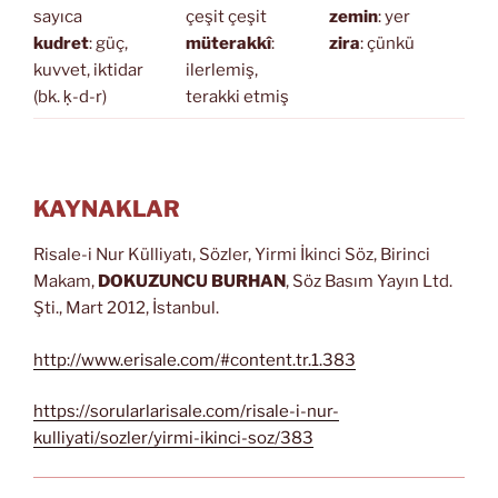
sayıca
çeşit çeşit
zemin
: yer
kudret
: güç,
müterakkî
:
zira
: çünkü
kuvvet, iktidar
ilerlemiş,
(bk. ḳ-d-r)
terakki etmiş
KAYNAKLAR
Risale-i Nur Külliyatı, Sözler, Yirmi İkinci Söz, Birinci
Makam,
DOKUZUNCU BURHAN
, Söz Basım Yayın Ltd.
Şti., Mart 2012, İstanbul.
http://www.erisale.com/#content.tr.1.383
https://sorularlarisale.com/risale-i-nur-
kulliyati/sozler/yirmi-ikinci-soz/383