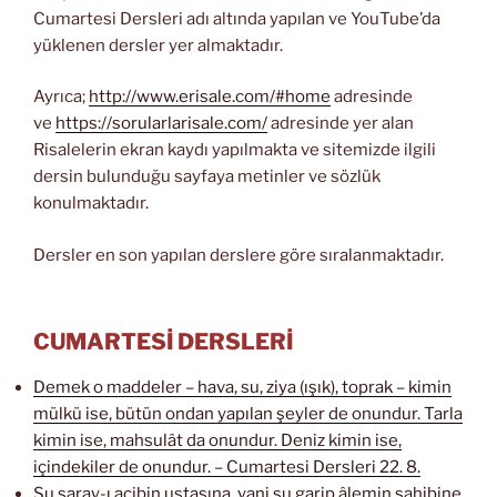
Cumartesi Dersleri adı altında yapılan ve YouTube’da
yüklenen dersler yer almaktadır.
Ayrıca;
http://www.erisale.com/#home
adresinde
ve
https://sorularlarisale.com/
adresinde yer alan
Risalelerin ekran kaydı yapılmakta ve sitemizde ilgili
dersin bulunduğu sayfaya metinler ve sözlük
konulmaktadır.
Dersler en son yapılan derslere göre sıralanmaktadır.
CUMARTESİ DERSLERİ
Demek o maddeler – hava, su, ziya (ışık), toprak – kimin
mülkü ise, bütün ondan yapılan şeyler de onundur. Tarla
kimin ise, mahsulât da onundur. Deniz kimin ise,
içindekiler de onundur. – Cumartesi Dersleri 22. 8.
Şu saray-ı acibin ustasına, yani şu garip âlemin sahibine