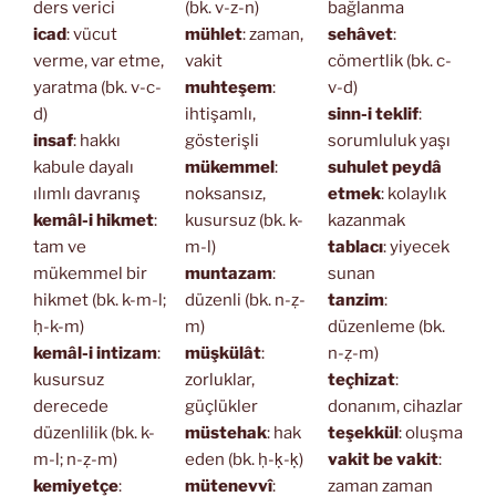
ders verici
(bk. v-z-n)
bağlanma
icad
: vücut
mühlet
: zaman,
sehâvet
:
verme, var etme,
vakit
cömertlik (bk. c-
yaratma (bk. v-c-
muhteşem
:
v-d)
d)
ihtişamlı,
sinn-i teklif
:
insaf
: hakkı
gösterişli
sorumluluk yaşı
kabule dayalı
mükemmel
:
suhulet peydâ
ılımlı davranış
noksansız,
etmek
: kolaylık
kemâl-i hikmet
:
kusursuz (bk. k-
kazanmak
tam ve
m-l)
tablacı
: yiyecek
mükemmel bir
muntazam
:
sunan
hikmet (bk. k-m-l;
düzenli (bk. n-ẓ-
tanzim
:
ḥ-k-m)
m)
düzenleme (bk.
kemâl-i intizam
:
müşkülât
:
n-ẓ-m)
kusursuz
zorluklar,
teçhizat
:
derecede
güçlükler
donanım, cihazlar
düzenlilik (bk. k-
müstehak
: hak
teşekkül
: oluşma
m-l; n-ẓ-m)
eden (bk. ḥ-ḳ-ḳ)
vakit be vakit
:
kemiyetçe
:
mütenevvî
:
zaman zaman