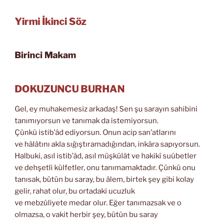
Yirmi İkinci Söz
Birinci Makam
DOKUZUNCU BURHAN
Gel, ey muhakemesiz arkadaş! Sen şu sarayın sahibini
tanımıyorsun ve tanımak da istemiyorsun.
Çünkü istib’âd ediyorsun. Onun acip san’atlarını
ve hâlâtını akla sığıştıramadığından, inkâra sapıyorsun.
Halbuki, asıl istib’âd, asıl müşkülât ve hakikî suûbetler
ve dehşetli külfetler, onu tanımamaktadır. Çünkü onu
tanısak, bütün bu saray, bu âlem, birtek şey gibi kolay
gelir, rahat olur, bu ortadaki ucuzluk
ve mebzûliyete medar olur. Eğer tanımazsak ve o
olmazsa, o vakit herbir şey, bütün bu saray