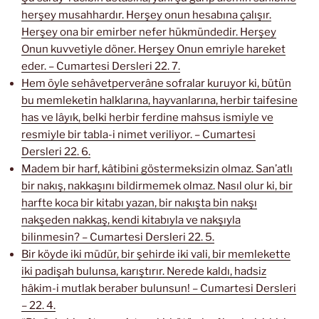
herşey musahhardır. Herşey onun hesabına çalışır.
Herşey ona bir emirber nefer hükmündedir. Herşey
Onun kuvvetiyle döner. Herşey Onun emriyle hareket
eder. – Cumartesi Dersleri 22. 7.
Hem öyle sehâvetperverâne sofralar kuruyor ki, bütün
bu memleketin halklarına, hayvanlarına, herbir taifesine
has ve lâyık, belki herbir ferdine mahsus ismiyle ve
resmiyle bir tabla-i nimet veriliyor. – Cumartesi
Dersleri 22. 6.
Madem bir harf, kâtibini göstermeksizin olmaz. San’atlı
bir nakış, nakkaşını bildirmemek olmaz. Nasıl olur ki, bir
harfte koca bir kitabı yazan, bir nakışta bin nakşı
nakşeden nakkaş, kendi kitabıyla ve nakşıyla
bilinmesin? – Cumartesi Dersleri 22. 5.
Bir köyde iki müdür, bir şehirde iki vali, bir memlekette
iki padişah bulunsa, karıştırır. Nerede kaldı, hadsiz
hâkim-i mutlak beraber bulunsun! – Cumartesi Dersleri
– 22. 4.