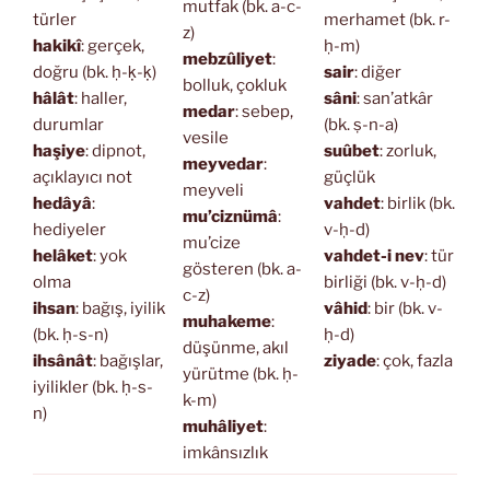
mutfak (bk. a-c-
türler
merhamet (bk. r-
z)
hakikî
: gerçek,
ḥ-m)
mebzûliyet
:
doğru (bk. ḥ-ḳ-ḳ)
sair
: diğer
bolluk, çokluk
hâlât
: haller,
sâni
: san’atkâr
medar
: sebep,
durumlar
(bk. ṣ-n-a)
vesile
haşiye
: dipnot,
suûbet
: zorluk,
meyvedar
:
açıklayıcı not
güçlük
meyveli
hedâyâ
:
vahdet
: birlik (bk.
mu’ciznümâ
:
hediyeler
v-ḥ-d)
mu’cize
helâket
: yok
vahdet-i nev
: tür
gösteren (bk. a-
olma
birliği (bk. v-ḥ-d)
c-z)
ihsan
: bağış, iyilik
vâhid
: bir (bk. v-
muhakeme
:
(bk. ḥ-s-n)
ḥ-d)
düşünme, akıl
ihsânât
: bağışlar,
ziyade
: çok, fazla
yürütme (bk. ḥ-
iyilikler (bk. ḥ-s-
k-m)
n)
muhâliyet
:
imkânsızlık