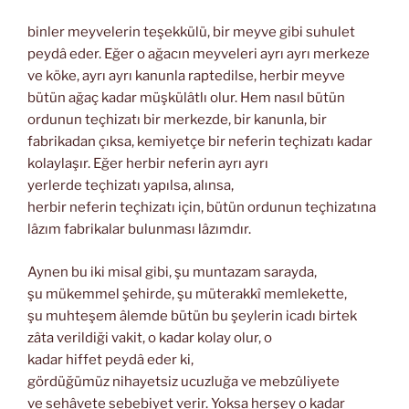
binler meyvelerin teşekkülü, bir meyve gibi suhulet
peydâ eder. Eğer o ağacın meyveleri ayrı ayrı merkeze
ve köke, ayrı ayrı kanunla raptedilse, herbir meyve
bütün ağaç kadar müşkülâtlı olur. Hem nasıl bütün
ordunun teçhizatı bir merkezde, bir kanunla, bir
fabrikadan çıksa, kemiyetçe bir neferin teçhizatı kadar
kolaylaşır. Eğer herbir neferin ayrı ayrı
yerlerde teçhizatı yapılsa, alınsa,
herbir neferin teçhizatı için, bütün ordunun teçhizatına
lâzım fabrikalar bulunması lâzımdır.
Aynen bu iki misal gibi, şu muntazam sarayda,
şu mükemmel şehirde, şu müterakkî memlekette,
şu muhteşem âlemde bütün bu şeylerin icadı birtek
zâta verildiği vakit, o kadar kolay olur, o
kadar hiffet peydâ eder ki,
gördüğümüz nihayetsiz ucuzluğa ve mebzûliyete
ve sehâvete sebebiyet verir. Yoksa herşey o kadar