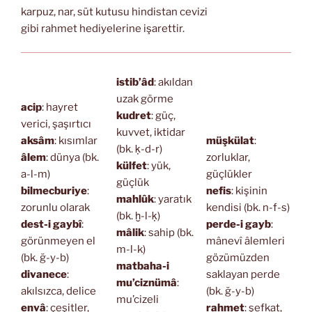
karpuz, nar, süt kutusu hindistan cevizi
gibi rahmet hediyelerine işarettir.
istib’âd
: akıldan
uzak görme
acip
: hayret
kudret
: güç,
verici, şaşırtıcı
kuvvet, iktidar
aksâm
: kısımlar
müşkülat
:
(bk. ḳ-d-r)
âlem
: dünya (bk.
zorluklar,
külfet
: yük,
a-l-m)
güçlükler
güçlük
bilmecburiye
:
nefis
: kişinin
mahlûk
: yaratık
zorunlu olarak
kendisi (bk. n-f-s)
(bk. ḫ-l-ḳ)
dest-i gaybî
:
perde-i gayb
:
mâlik
: sahip (bk.
görünmeyen el
mânevî âlemleri
m-l-k)
(bk. ğ-y-b)
gözümüzden
matbaha-i
divanece
:
saklayan perde
mu’ciznümâ
:
akılsızca, delice
(bk. ğ-y-b)
mu’cizeli
envâ
: çeşitler,
rahmet
: şefkat,