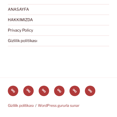
ANASAYFA
HAKKIMIZDA
Privacy Policy
Gizlilik politikası
Türkçe
English
Svenska
العربية
中
EĞİTİM
文
ARAÇLARI
(中
Gizlilik politikası
WordPress gururla sunar
国)