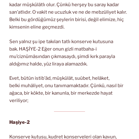
kadar müşkülâtlı olur. Çünkü herşey bu saray kadar
san’atlıdır. O vakit ne ucuzluk ve ne de mebzûliyet kalır.
Belki bu gördüğümüz şeylerin birisi, değil elimize, hiç
kimsenin eline geçmezdi.
Sen yalnız şu ipe takılan tatlı konserve kutusuna
bak. HAŞİYE-2 Eğer onun gizli matbaha-i
mu’ciznümâsından çıkmasaydı, şimdi kırk parayla
aldığımız halde, yüz liraya alamazdık.
Evet, bütün istib’âd, müşkülât, suûbet, helâket,
belki muhâliyet, onu tanımamaktadır. Çünkü, nasıl bir
ağaca, bir kökte, bir kanunla, bir merkezde hayat
veriliyor;
Haşiye-2
Konserve kutusu, kudret konserveleri olan kavun,