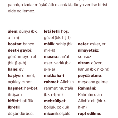
pahalı, o kadar müşkülâtlı olacak ki, dünya verilse birisi
elde edilemez.
âlem
: dünya (bk.
letâfetli
: hoş,
a-l-m)
güzel (bk. l-ṭ-f)
bostan
: bahçe
mâlik
: sahip (bk.
nefer
: asker, er
dest-i gaybî
:
m-l-k)
nihayetsiz
:
görünmeyen el
masnu
: san’at
sonsuz
(bk. ğ-y-b)
eseri varlık (bk.
nizam
: düzen,
hane
: ev
ṣ-n-a)
kanun (bk. n-ẓ-m)
haşiye
: dipnot,
matbaha-i
peydâ etme
:
açıklayıcı not
rahmet
: Allah’ın
meydana gelme
haşmet
: heybet,
rahmet mutfağı
Rahmânî
:
ihtişam
(bk. r-ḥ-m)
Rahmân olan
hiffet
: hafiflik
mebzûliyet
:
Allah’a ait (bk. r-
ibretli
:
bolluk, çokluk
ḥ-m)
düşündürücü,
mizanlı
: ölçülü
rapt edilme
: