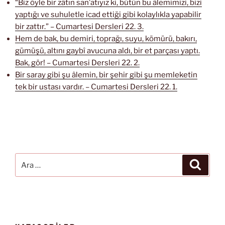
“Biz öyle bir zâtın san’atıyız ki, bütün bu âlemimizi, bizi
yaptığı ve suhuletle icad ettiği gibi kolaylıkla yapabilir
bir zattır.” – Cumartesi Dersleri 22. 3.
Hem de bak, bu demiri, toprağı, suyu, kömürü, bakırı,
gümüşü, altını gaybî avucuna aldı, bir et parçası yaptı.
Bak, gör! – Cumartesi Dersleri 22. 2.
Bir saray gibi şu âlemin, bir şehir gibi şu memleketin
tek bir ustası vardır. – Cumartesi Dersleri 22. 1.
Ara:
Ara