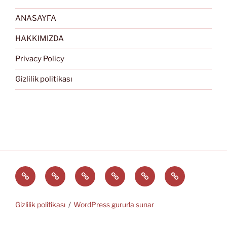
ANASAYFA
HAKKIMIZDA
Privacy Policy
Gizlilik politikası
Türkçe
English
Svenska
العربية
中
EĞİTİM
文
ARAÇLARI
(中
Gizlilik politikası
WordPress gururla sunar
国)