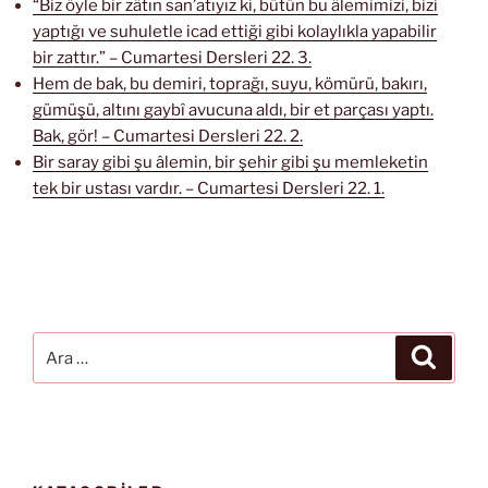
“Biz öyle bir zâtın san’atıyız ki, bütün bu âlemimizi, bizi
yaptığı ve suhuletle icad ettiği gibi kolaylıkla yapabilir
bir zattır.” – Cumartesi Dersleri 22. 3.
Hem de bak, bu demiri, toprağı, suyu, kömürü, bakırı,
gümüşü, altını gaybî avucuna aldı, bir et parçası yaptı.
Bak, gör! – Cumartesi Dersleri 22. 2.
Bir saray gibi şu âlemin, bir şehir gibi şu memleketin
tek bir ustası vardır. – Cumartesi Dersleri 22. 1.
Ara:
Ara