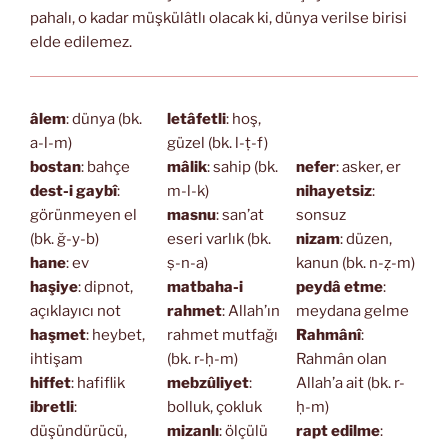
pahalı, o kadar müşkülâtlı olacak ki, dünya verilse birisi
elde edilemez.
âlem
: dünya (bk.
letâfetli
: hoş,
a-l-m)
güzel (bk. l-ṭ-f)
bostan
: bahçe
mâlik
: sahip (bk.
nefer
: asker, er
dest-i gaybî
:
m-l-k)
nihayetsiz
:
görünmeyen el
masnu
: san’at
sonsuz
(bk. ğ-y-b)
eseri varlık (bk.
nizam
: düzen,
hane
: ev
ṣ-n-a)
kanun (bk. n-ẓ-m)
haşiye
: dipnot,
matbaha-i
peydâ etme
:
açıklayıcı not
rahmet
: Allah’ın
meydana gelme
haşmet
: heybet,
rahmet mutfağı
Rahmânî
:
ihtişam
(bk. r-ḥ-m)
Rahmân olan
hiffet
: hafiflik
mebzûliyet
:
Allah’a ait (bk. r-
ibretli
:
bolluk, çokluk
ḥ-m)
düşündürücü,
mizanlı
: ölçülü
rapt edilme
: