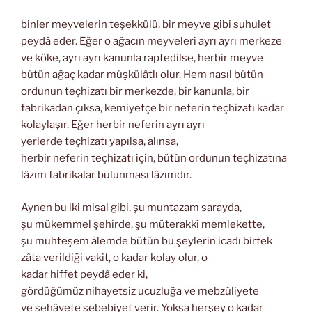
binler meyvelerin teşekkülü, bir meyve gibi suhulet
peydâ eder. Eğer o ağacın meyveleri ayrı ayrı merkeze
ve köke, ayrı ayrı kanunla raptedilse, herbir meyve
bütün ağaç kadar müşkülâtlı olur. Hem nasıl bütün
ordunun teçhizatı bir merkezde, bir kanunla, bir
fabrikadan çıksa, kemiyetçe bir neferin teçhizatı kadar
kolaylaşır. Eğer herbir neferin ayrı ayrı
yerlerde teçhizatı yapılsa, alınsa,
herbir neferin teçhizatı için, bütün ordunun teçhizatına
lâzım fabrikalar bulunması lâzımdır.
Aynen bu iki misal gibi, şu muntazam sarayda,
şu mükemmel şehirde, şu müterakkî memlekette,
şu muhteşem âlemde bütün bu şeylerin icadı birtek
zâta verildiği vakit, o kadar kolay olur, o
kadar hiffet peydâ eder ki,
gördüğümüz nihayetsiz ucuzluğa ve mebzûliyete
ve sehâvete sebebiyet verir. Yoksa herşey o kadar