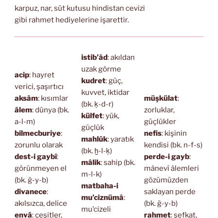
karpuz, nar, süt kutusu hindistan cevizi
gibi rahmet hediyelerine işarettir.
istib’âd
: akıldan
uzak görme
acip
: hayret
kudret
: güç,
verici, şaşırtıcı
kuvvet, iktidar
aksâm
: kısımlar
müşkülat
:
(bk. ḳ-d-r)
âlem
: dünya (bk.
zorluklar,
külfet
: yük,
a-l-m)
güçlükler
güçlük
bilmecburiye
:
nefis
: kişinin
mahlûk
: yaratık
zorunlu olarak
kendisi (bk. n-f-s)
(bk. ḫ-l-ḳ)
dest-i gaybî
:
perde-i gayb
:
mâlik
: sahip (bk.
görünmeyen el
mânevî âlemleri
m-l-k)
(bk. ğ-y-b)
gözümüzden
matbaha-i
divanece
:
saklayan perde
mu’ciznümâ
:
akılsızca, delice
(bk. ğ-y-b)
mu’cizeli
envâ
: çeşitler,
rahmet
: şefkat,