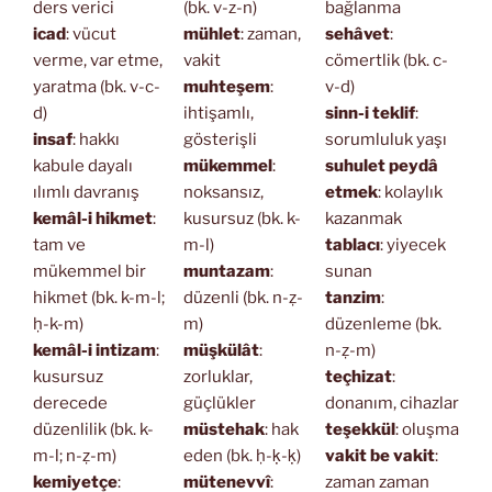
ders verici
(bk. v-z-n)
bağlanma
icad
: vücut
mühlet
: zaman,
sehâvet
:
verme, var etme,
vakit
cömertlik (bk. c-
yaratma (bk. v-c-
muhteşem
:
v-d)
d)
ihtişamlı,
sinn-i teklif
:
insaf
: hakkı
gösterişli
sorumluluk yaşı
kabule dayalı
mükemmel
:
suhulet peydâ
ılımlı davranış
noksansız,
etmek
: kolaylık
kemâl-i hikmet
:
kusursuz (bk. k-
kazanmak
tam ve
m-l)
tablacı
: yiyecek
mükemmel bir
muntazam
:
sunan
hikmet (bk. k-m-l;
düzenli (bk. n-ẓ-
tanzim
:
ḥ-k-m)
m)
düzenleme (bk.
kemâl-i intizam
:
müşkülât
:
n-ẓ-m)
kusursuz
zorluklar,
teçhizat
:
derecede
güçlükler
donanım, cihazlar
düzenlilik (bk. k-
müstehak
: hak
teşekkül
: oluşma
m-l; n-ẓ-m)
eden (bk. ḥ-ḳ-ḳ)
vakit be vakit
:
kemiyetçe
:
mütenevvî
:
zaman zaman