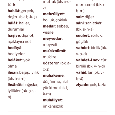
mutfak (bk. a-c-
türler
merhamet (bk. r-
z)
hakikî
: gerçek,
ḥ-m)
mebzûliyet
:
doğru (bk. ḥ-ḳ-ḳ)
sair
: diğer
bolluk, çokluk
hâlât
: haller,
sâni
: san’atkâr
medar
: sebep,
durumlar
(bk. ṣ-n-a)
vesile
haşiye
: dipnot,
suûbet
: zorluk,
meyvedar
:
açıklayıcı not
güçlük
meyveli
hedâyâ
:
vahdet
: birlik (bk.
mu’ciznümâ
:
hediyeler
v-ḥ-d)
mu’cize
helâket
: yok
vahdet-i nev
: tür
gösteren (bk. a-
olma
birliği (bk. v-ḥ-d)
c-z)
ihsan
: bağış, iyilik
vâhid
: bir (bk. v-
muhakeme
:
(bk. ḥ-s-n)
ḥ-d)
düşünme, akıl
ihsânât
: bağışlar,
ziyade
: çok, fazla
yürütme (bk. ḥ-
iyilikler (bk. ḥ-s-
k-m)
n)
muhâliyet
:
imkânsızlık