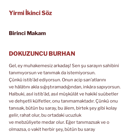
Yirmi İkinci Söz
Birinci Makam
DOKUZUNCU BURHAN
Gel, ey muhakemesiz arkadaş! Sen şu sarayın sahibini
tanımıyorsun ve tanımak da istemiyorsun.
Çünkü istib’âd ediyorsun. Onun acip san’atlarını
ve hâlâtını akla sığıştıramadığından, inkâra sapıyorsun.
Halbuki, asıl istib’âd, asıl müşkülât ve hakikî suûbetler
ve dehşetli külfetler, onu tanımamaktadır. Çünkü onu
tanısak, bütün bu saray, bu âlem, birtek şey gibi kolay
gelir, rahat olur, bu ortadaki ucuzluk
ve mebzûliyete medar olur. Eğer tanımazsak ve o
olmazsa, o vakit herbir şey, bütün bu saray