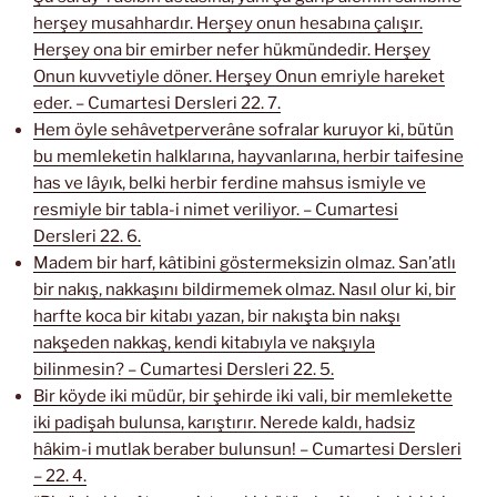
herşey musahhardır. Herşey onun hesabına çalışır.
Herşey ona bir emirber nefer hükmündedir. Herşey
Onun kuvvetiyle döner. Herşey Onun emriyle hareket
eder. – Cumartesi Dersleri 22. 7.
Hem öyle sehâvetperverâne sofralar kuruyor ki, bütün
bu memleketin halklarına, hayvanlarına, herbir taifesine
has ve lâyık, belki herbir ferdine mahsus ismiyle ve
resmiyle bir tabla-i nimet veriliyor. – Cumartesi
Dersleri 22. 6.
Madem bir harf, kâtibini göstermeksizin olmaz. San’atlı
bir nakış, nakkaşını bildirmemek olmaz. Nasıl olur ki, bir
harfte koca bir kitabı yazan, bir nakışta bin nakşı
nakşeden nakkaş, kendi kitabıyla ve nakşıyla
bilinmesin? – Cumartesi Dersleri 22. 5.
Bir köyde iki müdür, bir şehirde iki vali, bir memlekette
iki padişah bulunsa, karıştırır. Nerede kaldı, hadsiz
hâkim-i mutlak beraber bulunsun! – Cumartesi Dersleri
– 22. 4.