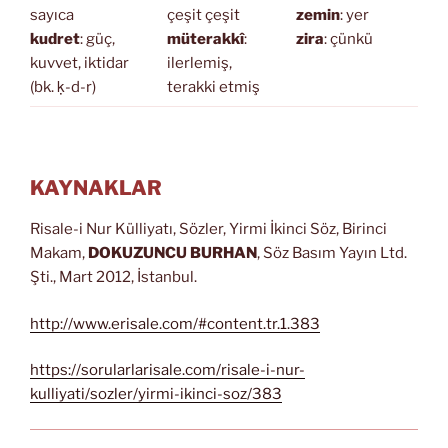
sayıca
çeşit çeşit
zemin
: yer
kudret
: güç,
müterakkî
:
zira
: çünkü
kuvvet, iktidar
ilerlemiş,
(bk. ḳ-d-r)
terakki etmiş
KAYNAKLAR
Risale-i Nur Külliyatı, Sözler, Yirmi İkinci Söz, Birinci
Makam,
DOKUZUNCU BURHAN
, Söz Basım Yayın Ltd.
Şti., Mart 2012, İstanbul.
http://www.erisale.com/#content.tr.1.383
https://sorularlarisale.com/risale-i-nur-
kulliyati/sozler/yirmi-ikinci-soz/383