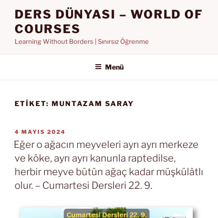
İçeriğe
DERS DÜNYASI – WORLD OF
geç
COURSES
Learning Without Borders | Sınırsız Öğrenme
Menü
ETIKET:
MUNTAZAM SARAY
YAYIM
4 MAYIS 2024
TARIHI
Eğer o ağacın meyveleri ayrı ayrı merkeze
ve köke, ayrı ayrı kanunla raptedilse,
herbir meyve bütün ağaç kadar müşkülâtlı
olur. – Cumartesi Dersleri 22. 9.