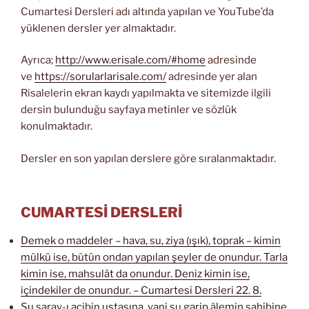
Cumartesi Dersleri adı altında yapılan ve YouTube’da
yüklenen dersler yer almaktadır.
Ayrıca;
http://www.erisale.com/#home
adresinde
ve
https://sorularlarisale.com/
adresinde yer alan
Risalelerin ekran kaydı yapılmakta ve sitemizde ilgili
dersin bulunduğu sayfaya metinler ve sözlük
konulmaktadır.
Dersler en son yapılan derslere göre sıralanmaktadır.
CUMARTESİ DERSLERİ
Demek o maddeler – hava, su, ziya (ışık), toprak – kimin
mülkü ise, bütün ondan yapılan şeyler de onundur. Tarla
kimin ise, mahsulât da onundur. Deniz kimin ise,
içindekiler de onundur. – Cumartesi Dersleri 22. 8.
Şu saray-ı acibin ustasına, yani şu garip âlemin sahibine