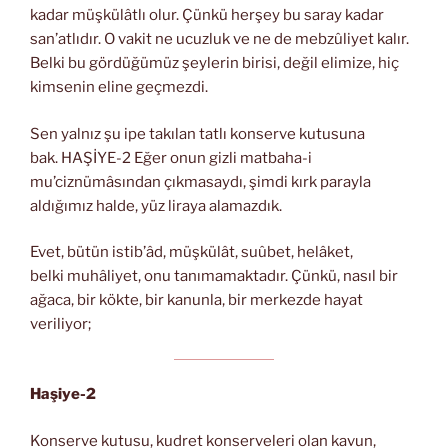
kadar müşkülâtlı olur. Çünkü herşey bu saray kadar
san’atlıdır. O vakit ne ucuzluk ve ne de mebzûliyet kalır.
Belki bu gördüğümüz şeylerin birisi, değil elimize, hiç
kimsenin eline geçmezdi.
Sen yalnız şu ipe takılan tatlı konserve kutusuna
bak. HAŞİYE-2 Eğer onun gizli matbaha-i
mu’ciznümâsından çıkmasaydı, şimdi kırk parayla
aldığımız halde, yüz liraya alamazdık.
Evet, bütün istib’âd, müşkülât, suûbet, helâket,
belki muhâliyet, onu tanımamaktadır. Çünkü, nasıl bir
ağaca, bir kökte, bir kanunla, bir merkezde hayat
veriliyor;
Haşiye-2
Konserve kutusu, kudret konserveleri olan kavun,