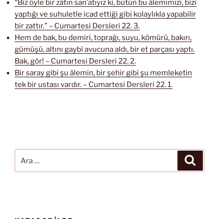
“Biz öyle bir zâtın san’atıyız ki, bütün bu âlemimizi, bizi
yaptığı ve suhuletle icad ettiği gibi kolaylıkla yapabilir
bir zattır.” – Cumartesi Dersleri 22. 3.
Hem de bak, bu demiri, toprağı, suyu, kömürü, bakırı,
gümüşü, altını gaybî avucuna aldı, bir et parçası yaptı.
Bak, gör! – Cumartesi Dersleri 22. 2.
Bir saray gibi şu âlemin, bir şehir gibi şu memleketin
tek bir ustası vardır. – Cumartesi Dersleri 22. 1.
Ara:
Ara