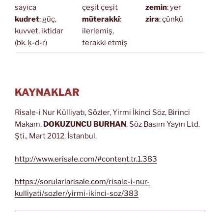
sayıca
çeşit çeşit
zemin
: yer
kudret
: güç,
müterakkî
:
zira
: çünkü
kuvvet, iktidar
ilerlemiş,
(bk. ḳ-d-r)
terakki etmiş
KAYNAKLAR
Risale-i Nur Külliyatı, Sözler, Yirmi İkinci Söz, Birinci
Makam,
DOKUZUNCU BURHAN
, Söz Basım Yayın Ltd.
Şti., Mart 2012, İstanbul.
http://www.erisale.com/#content.tr.1.383
https://sorularlarisale.com/risale-i-nur-
kulliyati/sozler/yirmi-ikinci-soz/383