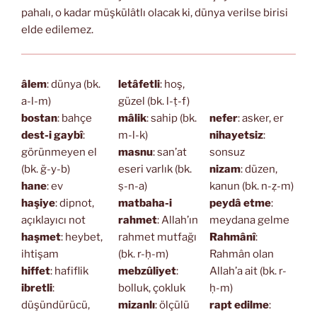
pahalı, o kadar müşkülâtlı olacak ki, dünya verilse birisi
elde edilemez.
âlem
: dünya (bk.
letâfetli
: hoş,
a-l-m)
güzel (bk. l-ṭ-f)
bostan
: bahçe
mâlik
: sahip (bk.
nefer
: asker, er
dest-i gaybî
:
m-l-k)
nihayetsiz
:
görünmeyen el
masnu
: san’at
sonsuz
(bk. ğ-y-b)
eseri varlık (bk.
nizam
: düzen,
hane
: ev
ṣ-n-a)
kanun (bk. n-ẓ-m)
haşiye
: dipnot,
matbaha-i
peydâ etme
:
açıklayıcı not
rahmet
: Allah’ın
meydana gelme
haşmet
: heybet,
rahmet mutfağı
Rahmânî
:
ihtişam
(bk. r-ḥ-m)
Rahmân olan
hiffet
: hafiflik
mebzûliyet
:
Allah’a ait (bk. r-
ibretli
:
bolluk, çokluk
ḥ-m)
düşündürücü,
mizanlı
: ölçülü
rapt edilme
: