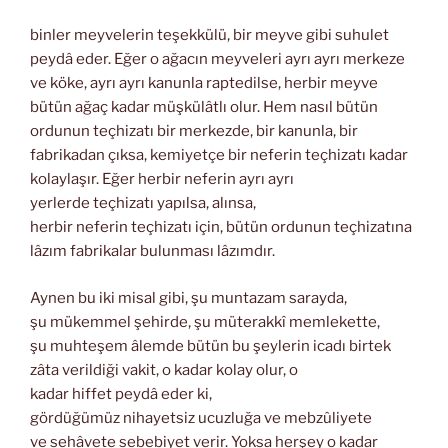
binler meyvelerin teşekkülü, bir meyve gibi suhulet
peydâ eder. Eğer o ağacın meyveleri ayrı ayrı merkeze
ve köke, ayrı ayrı kanunla raptedilse, herbir meyve
bütün ağaç kadar müşkülâtlı olur. Hem nasıl bütün
ordunun teçhizatı bir merkezde, bir kanunla, bir
fabrikadan çıksa, kemiyetçe bir neferin teçhizatı kadar
kolaylaşır. Eğer herbir neferin ayrı ayrı
yerlerde teçhizatı yapılsa, alınsa,
herbir neferin teçhizatı için, bütün ordunun teçhizatına
lâzım fabrikalar bulunması lâzımdır.
Aynen bu iki misal gibi, şu muntazam sarayda,
şu mükemmel şehirde, şu müterakkî memlekette,
şu muhteşem âlemde bütün bu şeylerin icadı birtek
zâta verildiği vakit, o kadar kolay olur, o
kadar hiffet peydâ eder ki,
gördüğümüz nihayetsiz ucuzluğa ve mebzûliyete
ve sehâvete sebebiyet verir. Yoksa herşey o kadar