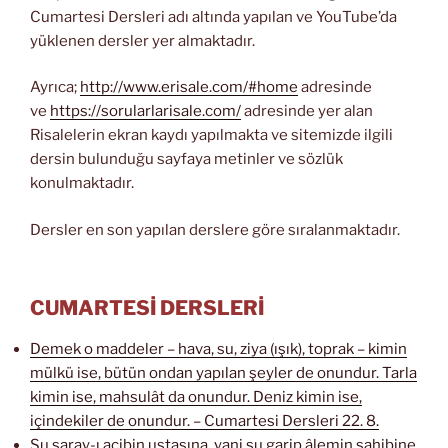
Cumartesi Dersleri adı altında yapılan ve YouTube’da
yüklenen dersler yer almaktadır.
Ayrıca;
http://www.erisale.com/#home
adresinde
ve
https://sorularlarisale.com/
adresinde yer alan
Risalelerin ekran kaydı yapılmakta ve sitemizde ilgili
dersin bulunduğu sayfaya metinler ve sözlük
konulmaktadır.
Dersler en son yapılan derslere göre sıralanmaktadır.
CUMARTESİ DERSLERİ
Demek o maddeler – hava, su, ziya (ışık), toprak – kimin
mülkü ise, bütün ondan yapılan şeyler de onundur. Tarla
kimin ise, mahsulât da onundur. Deniz kimin ise,
içindekiler de onundur. – Cumartesi Dersleri 22. 8.
Şu saray-ı acibin ustasına, yani şu garip âlemin sahibine