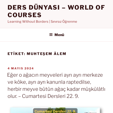
İçeriğe
DERS DÜNYASI – WORLD OF
geç
COURSES
Learning Without Borders | Sınırsız Öğrenme
Menü
ETIKET:
MUHTEŞEM ÂLEM
YAYIM
4 MAYIS 2024
TARIHI
Eğer o ağacın meyveleri ayrı ayrı merkeze
ve köke, ayrı ayrı kanunla raptedilse,
herbir meyve bütün ağaç kadar müşkülâtlı
olur. – Cumartesi Dersleri 22. 9.