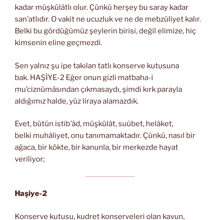
kadar müşkülâtlı olur. Çünkü herşey bu saray kadar
san’atlıdır. O vakit ne ucuzluk ve ne de mebzûliyet kalır.
Belki bu gördüğümüz şeylerin birisi, değil elimize, hiç
kimsenin eline geçmezdi.
Sen yalnız şu ipe takılan tatlı konserve kutusuna
bak. HAŞİYE-2 Eğer onun gizli matbaha-i
mu’ciznümâsından çıkmasaydı, şimdi kırk parayla
aldığımız halde, yüz liraya alamazdık.
Evet, bütün istib’âd, müşkülât, suûbet, helâket,
belki muhâliyet, onu tanımamaktadır. Çünkü, nasıl bir
ağaca, bir kökte, bir kanunla, bir merkezde hayat
veriliyor;
Haşiye-2
Konserve kutusu, kudret konserveleri olan kavun,