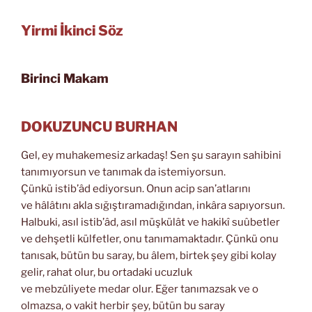
Yirmi İkinci Söz
Birinci Makam
DOKUZUNCU BURHAN
Gel, ey muhakemesiz arkadaş! Sen şu sarayın sahibini
tanımıyorsun ve tanımak da istemiyorsun.
Çünkü istib’âd ediyorsun. Onun acip san’atlarını
ve hâlâtını akla sığıştıramadığından, inkâra sapıyorsun.
Halbuki, asıl istib’âd, asıl müşkülât ve hakikî suûbetler
ve dehşetli külfetler, onu tanımamaktadır. Çünkü onu
tanısak, bütün bu saray, bu âlem, birtek şey gibi kolay
gelir, rahat olur, bu ortadaki ucuzluk
ve mebzûliyete medar olur. Eğer tanımazsak ve o
olmazsa, o vakit herbir şey, bütün bu saray