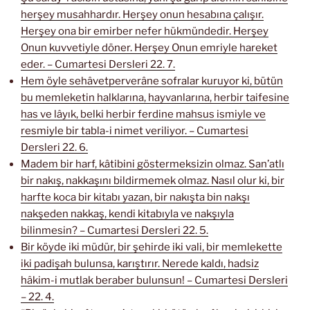
herşey musahhardır. Herşey onun hesabına çalışır.
Herşey ona bir emirber nefer hükmündedir. Herşey
Onun kuvvetiyle döner. Herşey Onun emriyle hareket
eder. – Cumartesi Dersleri 22. 7.
Hem öyle sehâvetperverâne sofralar kuruyor ki, bütün
bu memleketin halklarına, hayvanlarına, herbir taifesine
has ve lâyık, belki herbir ferdine mahsus ismiyle ve
resmiyle bir tabla-i nimet veriliyor. – Cumartesi
Dersleri 22. 6.
Madem bir harf, kâtibini göstermeksizin olmaz. San’atlı
bir nakış, nakkaşını bildirmemek olmaz. Nasıl olur ki, bir
harfte koca bir kitabı yazan, bir nakışta bin nakşı
nakşeden nakkaş, kendi kitabıyla ve nakşıyla
bilinmesin? – Cumartesi Dersleri 22. 5.
Bir köyde iki müdür, bir şehirde iki vali, bir memlekette
iki padişah bulunsa, karıştırır. Nerede kaldı, hadsiz
hâkim-i mutlak beraber bulunsun! – Cumartesi Dersleri
– 22. 4.