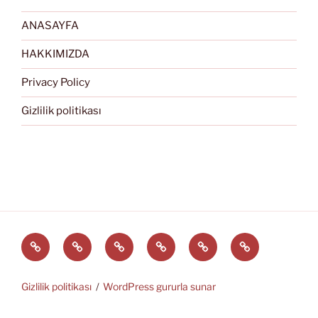
ANASAYFA
HAKKIMIZDA
Privacy Policy
Gizlilik politikası
Türkçe
English
Svenska
العربية
中
EĞİTİM
文
ARAÇLARI
(中
Gizlilik politikası
WordPress gururla sunar
国)