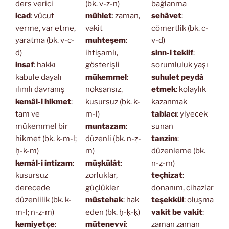
ders verici
(bk. v-z-n)
bağlanma
icad
: vücut
mühlet
: zaman,
sehâvet
:
verme, var etme,
vakit
cömertlik (bk. c-
yaratma (bk. v-c-
muhteşem
:
v-d)
d)
ihtişamlı,
sinn-i teklif
:
insaf
: hakkı
gösterişli
sorumluluk yaşı
kabule dayalı
mükemmel
:
suhulet peydâ
ılımlı davranış
noksansız,
etmek
: kolaylık
kemâl-i hikmet
:
kusursuz (bk. k-
kazanmak
tam ve
m-l)
tablacı
: yiyecek
mükemmel bir
muntazam
:
sunan
hikmet (bk. k-m-l;
düzenli (bk. n-ẓ-
tanzim
:
ḥ-k-m)
m)
düzenleme (bk.
kemâl-i intizam
:
müşkülât
:
n-ẓ-m)
kusursuz
zorluklar,
teçhizat
:
derecede
güçlükler
donanım, cihazlar
düzenlilik (bk. k-
müstehak
: hak
teşekkül
: oluşma
m-l; n-ẓ-m)
eden (bk. ḥ-ḳ-ḳ)
vakit be vakit
:
kemiyetçe
:
mütenevvî
:
zaman zaman