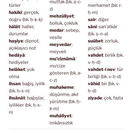
mutfak (bk. a-c-
türler
merhamet (bk. r-
z)
hakikî
: gerçek,
ḥ-m)
mebzûliyet
:
doğru (bk. ḥ-ḳ-ḳ)
sair
: diğer
bolluk, çokluk
hâlât
: haller,
sâni
: san’atkâr
medar
: sebep,
durumlar
(bk. ṣ-n-a)
vesile
haşiye
: dipnot,
suûbet
: zorluk,
meyvedar
:
açıklayıcı not
güçlük
meyveli
hedâyâ
:
vahdet
: birlik (bk.
mu’ciznümâ
:
hediyeler
v-ḥ-d)
mu’cize
helâket
: yok
vahdet-i nev
: tür
gösteren (bk. a-
olma
birliği (bk. v-ḥ-d)
c-z)
ihsan
: bağış, iyilik
vâhid
: bir (bk. v-
muhakeme
:
(bk. ḥ-s-n)
ḥ-d)
düşünme, akıl
ihsânât
: bağışlar,
ziyade
: çok, fazla
yürütme (bk. ḥ-
iyilikler (bk. ḥ-s-
k-m)
n)
muhâliyet
:
imkânsızlık