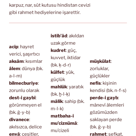
karpuz, nar, süt kutusu hindistan cevizi
gibi rahmet hediyelerine işarettir.
istib’âd
: akıldan
uzak görme
acip
: hayret
kudret
: güç,
verici, şaşırtıcı
kuvvet, iktidar
aksâm
: kısımlar
müşkülat
:
(bk. ḳ-d-r)
âlem
: dünya (bk.
zorluklar,
külfet
: yük,
a-l-m)
güçlükler
güçlük
bilmecburiye
:
nefis
: kişinin
mahlûk
: yaratık
zorunlu olarak
kendisi (bk. n-f-s)
(bk. ḫ-l-ḳ)
dest-i gaybî
:
perde-i gayb
:
mâlik
: sahip (bk.
görünmeyen el
mânevî âlemleri
m-l-k)
(bk. ğ-y-b)
gözümüzden
matbaha-i
divanece
:
saklayan perde
mu’ciznümâ
:
akılsızca, delice
(bk. ğ-y-b)
mu’cizeli
envâ
: çeşitler,
rahmet
: şefkat,