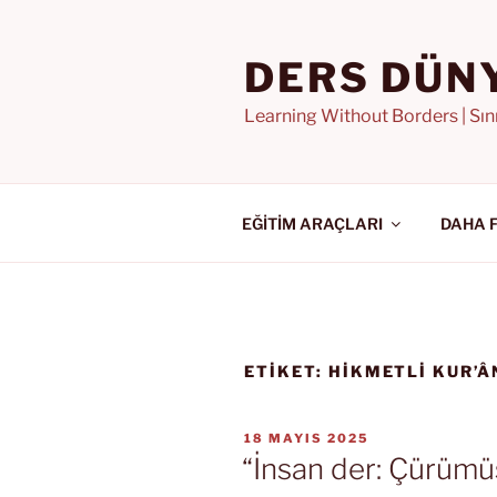
İçeriğe
geç
DERS DÜN
Learning Without Borders | Sı
EĞİTİM ARAÇLARI
DAHA 
ETIKET:
HIKMETLI KUR’Â
YAYIM
18 MAYIS 2025
TARIHI
“İnsan der: Çürümü