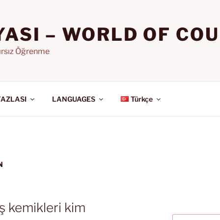
YASI – WORLD OF CO
nırsız Öğrenme
FAZLASI
LANGUAGES
Türkçe
N
ş kemikleri kim
Ara: