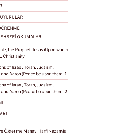
R
DUYURULAR
 ÖĞRENME
REHBERİ OKUMALARI
Bible, the Prophet. Jesus (Upon whom
, Christianity
ons of Israel, Torah, Judaism,
and Aaron (Peace be upon them) 1
ons of Israel, Torah, Judaism,
 and Aaron (Peace be upon them) 2
MI
ARI
ve Öğretime Manayı Harfi Nazarıyla