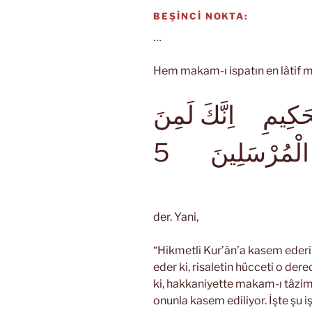
BEŞİNCİ NOKTA:
…
Hem makam-ı ispatın en lâtif m
َكِيمِ اِنَّكَ لَمِنَ
الْمُرْسَلِينَ
der. Yani,
“Hikmetli Kur’ân’a kasem ederi
eder ki, risaletin hücceti o dere
ki, hakkaniyette makam-ı tâzim
onunla kasem ediliyor. İşte şu i