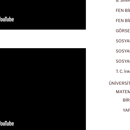
8. SIN
FEN BİL
FEN BİL
GÖRSE
SOSYAL
SOSYAL
SOSYAL
T. C. İn
ÜNİVERSİT
MATEM
BİR
YA