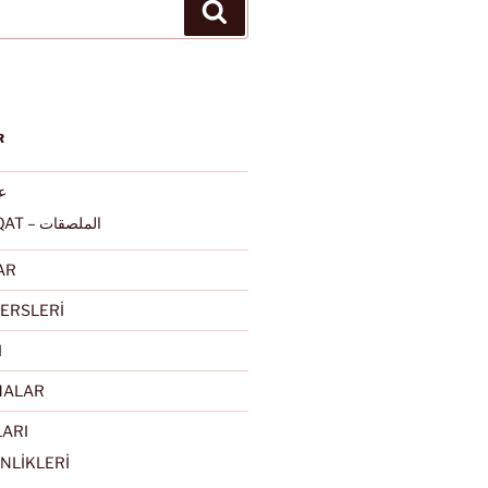
Ara
R
عرب
ALMULSAQAT – الملصقات
AR
ERSLERİ
I
MALAR
LARI
NLİKLERİ