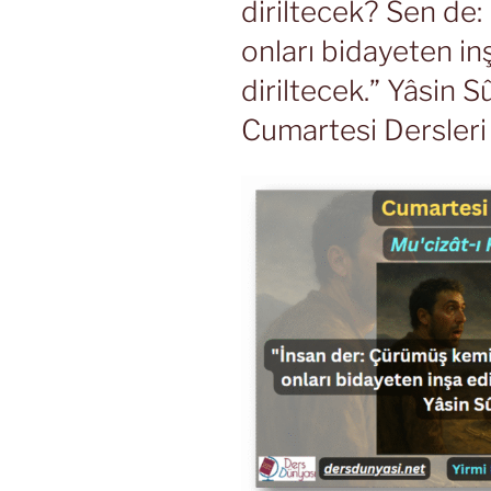
diriltecek? Sen de:
onları bidayeten i
diriltecek.” Yâsin S
Cumartesi Dersleri 2