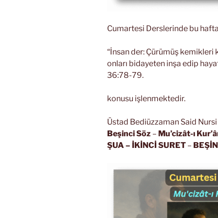
Cumartesi Derslerinde bu hafta
“İnsan der: Çürümüş kemikleri 
onları bidayeten inşa edip hayat
36:78-79.
konusu işlenmektedir.
Üstad Bediüzzaman Said Nursi R
Beşinci Söz
–
Mu’cizât-ı Kur’â
ŞUA
– İKİNCİ SURET
–
BEŞİN