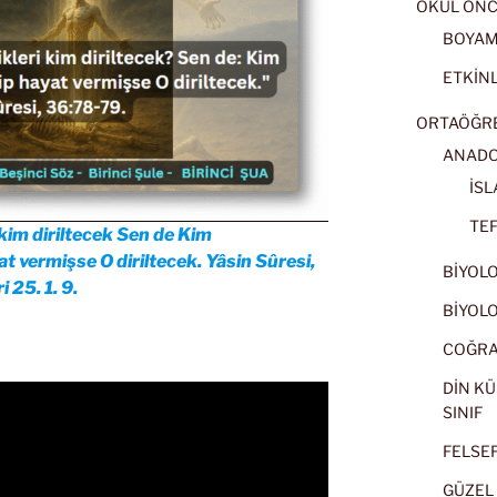
OKUL ÖNC
BOYA
ETKİNL
ORTAÖĞRET
ANADOL
İSL
TEF
kim diriltecek Sen de Kim
at vermişse O diriltecek. Yâsin Sûresi,
BİYOLOJ
 25. 1. 9.
BİYOLOJ
COĞRAF
DİN KÜ
SINIF
FELSEFE
GÜZEL 