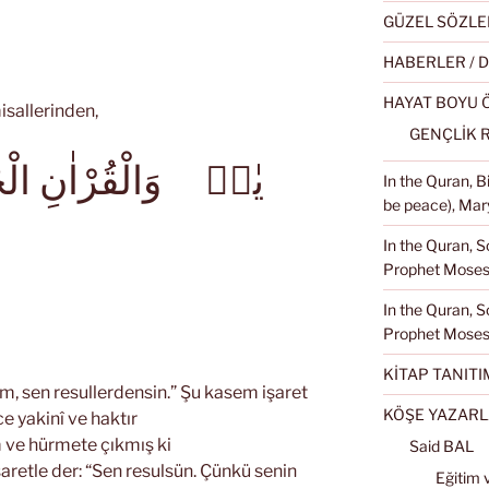
GÜZEL SÖZLE
HABERLER / 
HAYAT BOYU
isallerinden,
GENÇLİK 
يٰسۤ وَالْقُرْاٰنِ الْح
In the Quran, 
be peace), Mary
5
In the Quran, S
Prophet Moses 
In the Quran, S
Prophet Moses
KİTAP TANITI
m, sen resullerdensin.” Şu kasem işaret
KÖŞE YAZARL
ce yakinî ve haktır
 ve hürmete çıkmış ki
Said BAL
şaretle der: “Sen resulsün. Çünkü senin
Eğitim 