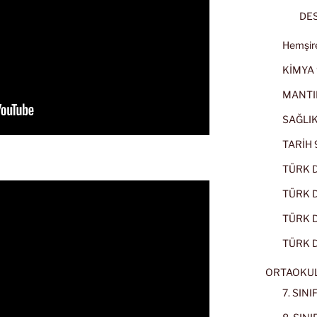
DES
Hemşire
KİMYA 
MANTI
SAĞLIK
TARİH 9
TÜRK D
TÜRK Dİ
TÜRK Dİ
TÜRK D
ORTAOKU
7. SIN