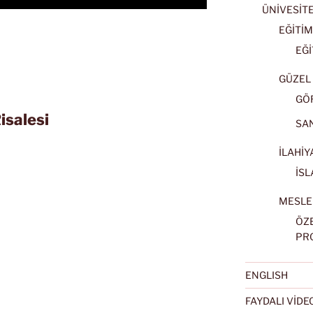
ÜNİVESİT
EĞİTİM
EĞİ
GÜZEL 
GÖ
isalesi
SA
İLAHİY
İSL
MESLE
ÖZ
PR
ENGLISH
FAYDALI VİD