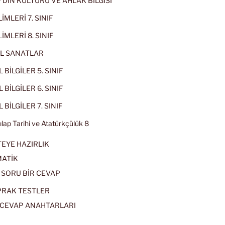
IF DİN KÜLTÜRÜ VE AHLAK BİLGİSİ
İMLERİ 7. SINIF
İMLERİ 8. SINIF
L SANATLAR
 BİLGİLER 5. SINIF
 BİLGİLER 6. SINIF
 BİLGİLER 7. SINIF
kılap Tarihi ve Atatürkçülük 8
EYE HAZIRLIK
ATİK
 SORU BİR CEVAP
PRAK TESTLER
CEVAP ANAHTARLARI