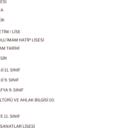
ESİ
MA
İK
İM / LİSE
U İMAM HATİP LİSESİ
AM TARİHİ
SİR
İ 11. SINIF
İ 9. SINIF
YA 9. SINIF
LTÜRÜ VE AHLAK BİLGİSİ 10.
 11. SINIF
SANATLAR LİSESİ