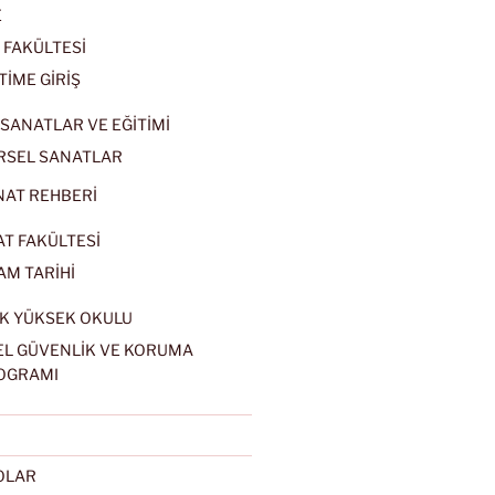
E
 FAKÜLTESİ
TİME GİRİŞ
SANATLAR VE EĞİTİMİ
RSEL SANATLAR
NAT REHBERİ
AT FAKÜLTESİ
AM TARİHİ
K YÜKSEK OKULU
EL GÜVENLİK VE KORUMA
OGRAMI
EOLAR