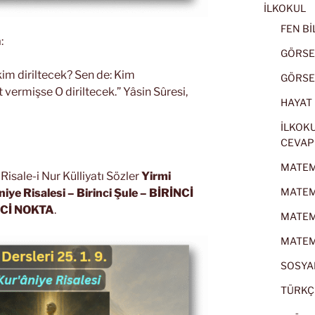
İLKOKUL
FEN BİL
:
GÖRSEL
kim diriltecek? Sen de: Kim
GÖRSEL
 vermişse O diriltecek.” Yâsin Sûresi,
HAYAT B
İLKOKU
CEVAP
MATEMA
isale-i Nur Külliyatı Sözler
Yirmi
MATEMA
niye Risalesi
– Birinci Şule – BİRİNCİ
Cİ NOKTA
.
MATEMA
MATEMA
SOSYAL
TÜRKÇE