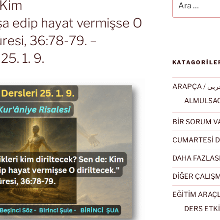
 Kim
nşa edip hayat vermişse O
ûresi, 36:78-79. –
5. 1. 9.
KATAGORİLE
ARAPÇA / ى
BİR SORUM V
CUMARTESİ D
DAHA FAZLAS
DİĞER ÇALIŞ
EĞİTİM ARAÇ
DERS ETKİ