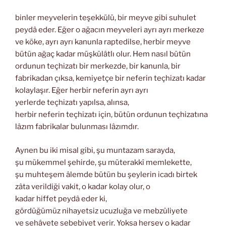
binler meyvelerin teşekkülü, bir meyve gibi suhulet
peydâ eder. Eğer o ağacın meyveleri ayrı ayrı merkeze
ve köke, ayrı ayrı kanunla raptedilse, herbir meyve
bütün ağaç kadar müşkülâtlı olur. Hem nasıl bütün
ordunun teçhizatı bir merkezde, bir kanunla, bir
fabrikadan çıksa, kemiyetçe bir neferin teçhizatı kadar
kolaylaşır. Eğer herbir neferin ayrı ayrı
yerlerde teçhizatı yapılsa, alınsa,
herbir neferin teçhizatı için, bütün ordunun teçhizatına
lâzım fabrikalar bulunması lâzımdır.
Aynen bu iki misal gibi, şu muntazam sarayda,
şu mükemmel şehirde, şu müterakkî memlekette,
şu muhteşem âlemde bütün bu şeylerin icadı birtek
zâta verildiği vakit, o kadar kolay olur, o
kadar hiffet peydâ eder ki,
gördüğümüz nihayetsiz ucuzluğa ve mebzûliyete
ve sehâvete sebebiyet verir. Yoksa herşey o kadar