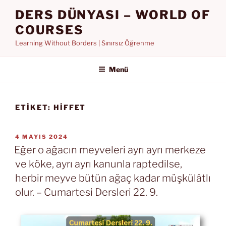
İçeriğe
DERS DÜNYASI – WORLD OF
geç
COURSES
Learning Without Borders | Sınırsız Öğrenme
Menü
ETIKET:
HIFFET
YAYIM
4 MAYIS 2024
TARIHI
Eğer o ağacın meyveleri ayrı ayrı merkeze
ve köke, ayrı ayrı kanunla raptedilse,
herbir meyve bütün ağaç kadar müşkülâtlı
olur. – Cumartesi Dersleri 22. 9.