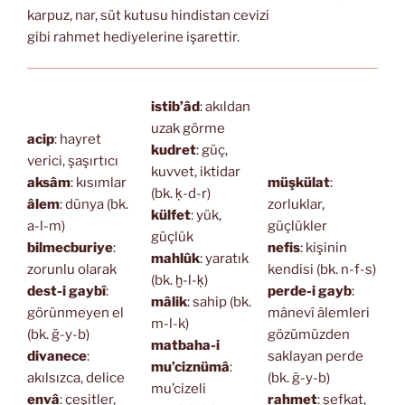
karpuz, nar, süt kutusu hindistan cevizi
gibi rahmet hediyelerine işarettir.
istib’âd
: akıldan
uzak görme
acip
: hayret
kudret
: güç,
verici, şaşırtıcı
kuvvet, iktidar
aksâm
: kısımlar
müşkülat
:
(bk. ḳ-d-r)
âlem
: dünya (bk.
zorluklar,
külfet
: yük,
a-l-m)
güçlükler
güçlük
bilmecburiye
:
nefis
: kişinin
mahlûk
: yaratık
zorunlu olarak
kendisi (bk. n-f-s)
(bk. ḫ-l-ḳ)
dest-i gaybî
:
perde-i gayb
:
mâlik
: sahip (bk.
görünmeyen el
mânevî âlemleri
m-l-k)
(bk. ğ-y-b)
gözümüzden
matbaha-i
divanece
:
saklayan perde
mu’ciznümâ
:
akılsızca, delice
(bk. ğ-y-b)
mu’cizeli
envâ
: çeşitler,
rahmet
: şefkat,