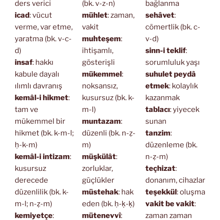
ders verici
(bk. v-z-n)
bağlanma
icad
: vücut
mühlet
: zaman,
sehâvet
:
verme, var etme,
vakit
cömertlik (bk. c-
yaratma (bk. v-c-
muhteşem
:
v-d)
d)
ihtişamlı,
sinn-i teklif
:
insaf
: hakkı
gösterişli
sorumluluk yaşı
kabule dayalı
mükemmel
:
suhulet peydâ
ılımlı davranış
noksansız,
etmek
: kolaylık
kemâl-i hikmet
:
kusursuz (bk. k-
kazanmak
tam ve
m-l)
tablacı
: yiyecek
mükemmel bir
muntazam
:
sunan
hikmet (bk. k-m-l;
düzenli (bk. n-ẓ-
tanzim
:
ḥ-k-m)
m)
düzenleme (bk.
kemâl-i intizam
:
müşkülât
:
n-ẓ-m)
kusursuz
zorluklar,
teçhizat
:
derecede
güçlükler
donanım, cihazlar
düzenlilik (bk. k-
müstehak
: hak
teşekkül
: oluşma
m-l; n-ẓ-m)
eden (bk. ḥ-ḳ-ḳ)
vakit be vakit
:
kemiyetçe
:
mütenevvî
:
zaman zaman