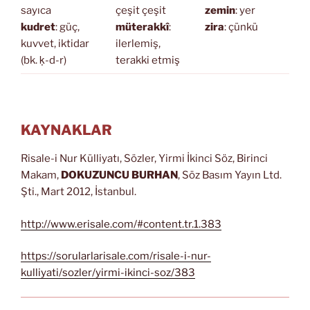
sayıca
çeşit çeşit
zemin
: yer
kudret
: güç,
müterakkî
:
zira
: çünkü
kuvvet, iktidar
ilerlemiş,
(bk. ḳ-d-r)
terakki etmiş
KAYNAKLAR
Risale-i Nur Külliyatı, Sözler, Yirmi İkinci Söz, Birinci
Makam,
DOKUZUNCU BURHAN
, Söz Basım Yayın Ltd.
Şti., Mart 2012, İstanbul.
http://www.erisale.com/#content.tr.1.383
https://sorularlarisale.com/risale-i-nur-
kulliyati/sozler/yirmi-ikinci-soz/383