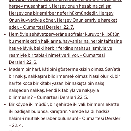
herşey musahhardır. Herşey onun hesabına çalışır.
Herşey ona bir emirber nefer hükmündedir. Herşey
Onun kuvvetiyle döner. Herşey Onun emriyle hareket
eder. – Cumartesi Dersleri 22. 7.
Hem öyle sehâvetperverâne sofralar kuruyor ki, bütün
bu memleketin halklarına, hayvanlarına, herbir taifesine
has ve lâyık, belki herbir ferdine mahsus ismiyle ve
resmiyle bir tabla-i nimet veriliyor. – Cumartesi
Dersleri 22. 6.
Madem bir harf, kâtibini göstermeksizin olmaz. San’atlı
bir nakış, nakkaşını bildirmemek olmaz. Nasıl olur ki, bir
harfte koca bir kitabı yazan, bir nakışta bin nakşı
nakşeden nakkaş, kendi kitabıyla ve nakşıyla
bilinmesin? – Cumartesi Dersleri 22. 5.
Bir köyde iki müdür, bir şehirde iki vali, bir memlekette
iki padişah bulunsa, karıştırır. Nerede kaldı, hadsiz
hâkim-i mutlak beraber bulunsun! – Cumartesi Dersleri
– 22. 4.