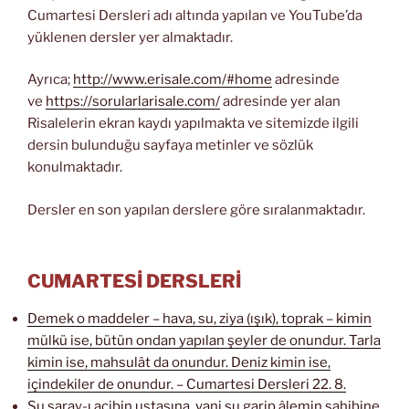
Cumartesi Dersleri adı altında yapılan ve YouTube’da
yüklenen dersler yer almaktadır.
Ayrıca;
http://www.erisale.com/#home
adresinde
ve
https://sorularlarisale.com/
adresinde yer alan
Risalelerin ekran kaydı yapılmakta ve sitemizde ilgili
dersin bulunduğu sayfaya metinler ve sözlük
konulmaktadır.
Dersler en son yapılan derslere göre sıralanmaktadır.
CUMARTESİ DERSLERİ
Demek o maddeler – hava, su, ziya (ışık), toprak – kimin
mülkü ise, bütün ondan yapılan şeyler de onundur. Tarla
kimin ise, mahsulât da onundur. Deniz kimin ise,
içindekiler de onundur. – Cumartesi Dersleri 22. 8.
Şu saray-ı acibin ustasına, yani şu garip âlemin sahibine