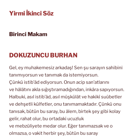
Yirmi İkinci Söz
Birinci Makam
DOKUZUNCU BURHAN
Gel, ey muhakemesiz arkadaş! Sen şu sarayın sahibini
tanımıyorsun ve tanımak da istemiyorsun.
Çünkü istib’âd ediyorsun. Onun acip san’atlarını
ve hâlâtını akla sığıştıramadığından, inkâra sapıyorsun.
Halbuki, asıl istib’âd, asıl müşkülât ve hakikî suûbetler
ve dehşetli külfetler, onu tanımamaktadır. Çünkü onu
tanısak, bütün bu saray, bu âlem, birtek şey gibi kolay
gelir, rahat olur, bu ortadaki ucuzluk
ve mebzûliyete medar olur. Eğer tanımazsak ve o
olmazsa, o vakit herbir şey, bütün bu saray