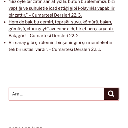
“Biz öyle bir zâtın san’atıyız ki, bütün bu âlemimizi, bizi
yaptığı ve suhuletle icad ettiği gibi kolaylıkla yapabilir
bir zattır.” – Cumartesi Dersleri 22. 3.
Hem de bak, bu demiri, toprağı, suyu, kömürü, bakırı,
gümüşü, altını gaybî avucuna aldı, bir et parçası yaptı.
Bak, gör! – Cumartesi Dersleri 22. 2.
Bir saray gibi şu âlemin, bir şehir gibi şu memleketin
tek bir ustası vardır. – Cumartesi Dersleri 22. 1.
Ara:
Ara