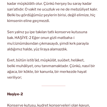
kadar müşkülâtlı olur. Çünkü herşey bu saray kadar
san’atlıdır. O vakit ne ucuzluk ve ne de mebzûliyet kalır.
Belki bu gördüğümüz şeylerin birisi, değil elimize, hiç
kimsenin eline geçmezdi.
Sen yalnız şu ipe takılan tatlı konserve kutusuna
bak. HAŞİYE-2 Eğer onun gizli matbaha-i
mu’ciznümâsından çıkmasaydı, şimdi kırk parayla
aldığımız halde, yüz liraya alamazdık.
Evet, bütün istib’âd, müşkülât, suûbet, helâket,
belki muhâliyet, onu tanımamaktadır. Çünkü, nasıl bir
ağaca, bir kökte, bir kanunla, bir merkezde hayat
veriliyor;
Haşiye-2
Konserve kutusu, kudret konserveleri olan kavun,