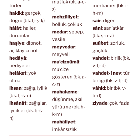
mutfak (bk. a-c-
türler
merhamet (bk. r-
z)
hakikî
: gerçek,
ḥ-m)
mebzûliyet
:
doğru (bk. ḥ-ḳ-ḳ)
sair
: diğer
bolluk, çokluk
hâlât
: haller,
sâni
: san’atkâr
medar
: sebep,
durumlar
(bk. ṣ-n-a)
vesile
haşiye
: dipnot,
suûbet
: zorluk,
meyvedar
:
açıklayıcı not
güçlük
meyveli
hedâyâ
:
vahdet
: birlik (bk.
mu’ciznümâ
:
hediyeler
v-ḥ-d)
mu’cize
helâket
: yok
vahdet-i nev
: tür
gösteren (bk. a-
olma
birliği (bk. v-ḥ-d)
c-z)
ihsan
: bağış, iyilik
vâhid
: bir (bk. v-
muhakeme
:
(bk. ḥ-s-n)
ḥ-d)
düşünme, akıl
ihsânât
: bağışlar,
ziyade
: çok, fazla
yürütme (bk. ḥ-
iyilikler (bk. ḥ-s-
k-m)
n)
muhâliyet
:
imkânsızlık