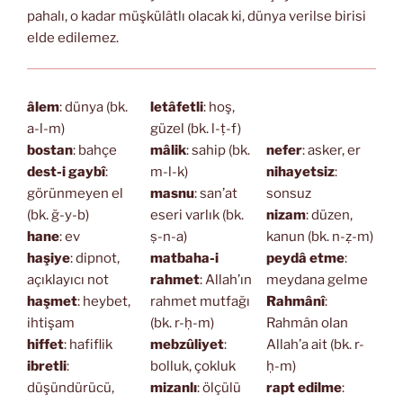
pahalı, o kadar müşkülâtlı olacak ki, dünya verilse birisi
elde edilemez.
âlem
: dünya (bk.
letâfetli
: hoş,
a-l-m)
güzel (bk. l-ṭ-f)
bostan
: bahçe
mâlik
: sahip (bk.
nefer
: asker, er
dest-i gaybî
:
m-l-k)
nihayetsiz
:
görünmeyen el
masnu
: san’at
sonsuz
(bk. ğ-y-b)
eseri varlık (bk.
nizam
: düzen,
hane
: ev
ṣ-n-a)
kanun (bk. n-ẓ-m)
haşiye
: dipnot,
matbaha-i
peydâ etme
:
açıklayıcı not
rahmet
: Allah’ın
meydana gelme
haşmet
: heybet,
rahmet mutfağı
Rahmânî
:
ihtişam
(bk. r-ḥ-m)
Rahmân olan
hiffet
: hafiflik
mebzûliyet
:
Allah’a ait (bk. r-
ibretli
:
bolluk, çokluk
ḥ-m)
düşündürücü,
mizanlı
: ölçülü
rapt edilme
: