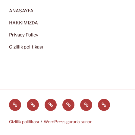
ANASAYFA
HAKKIMIZDA
Privacy Policy
Gizlilik politikası
Türkçe
English
Svenska
العربية
中
EĞİTİM
文
ARAÇLARI
(中
Gizlilik politikası
WordPress gururla sunar
国)