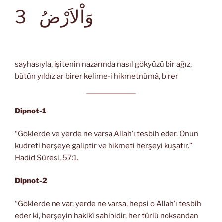
وَاْلاَرْضُ
3
sayhasıyla, işitenin nazarında nasıl gökyüzü bir ağız,
bütün yıldızlar birer kelime-i hikmetnümâ, birer
Dipnot-1
“Göklerde ve yerde ne varsa Allah’ı tesbih eder. Onun
kudreti herşeye galiptir ve hikmeti herşeyi kuşatır.”
Hadid Sûresi, 57:1.
Dipnot-2
“Göklerde ne var, yerde ne varsa, hepsi o Allah’ı tesbih
eder ki, herşeyin hakikî sahibidir, her türlü noksandan