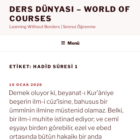
İçeriğe
DERS DÜNYASI – WORLD OF
geç
COURSES
Learning Without Borders | Sınırsız Öğrenme
Menü
ETIKET:
HADÎD SÛRESI 1
YAYIM
10 OCAK 2026
TARIHI
Demek oluyor ki, beyanat-ı Kur’âniye
beşerin ilm-i cüz’îsine, bahusus bir
ümmînin ilmine müstenid olamaz. Belki,
bir ilm-i muhite istinad ediyor; ve cemî
eşyayı birden görebilir, ezel ve ebed
ortasında bütün hakaikı bir anda