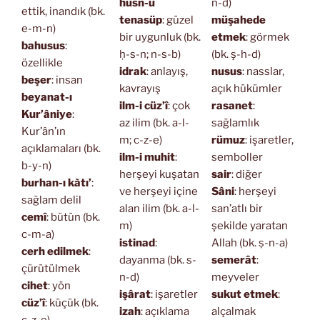
hüsn-ü
n-d)
ettik, inandık (bk.
tenasüp
: güzel
müşahede
e-m-n)
bir uygunluk (bk.
etmek
: görmek
bahusus
:
ḥ-s-n; n-s-b)
(bk. ş-h-d)
özellikle
idrak
: anlayış,
nusus
: nasslar,
beşer
: insan
kavrayış
açık hükümler
beyanat-ı
ilm-i cüz’î
: çok
rasanet
:
Kur’âniye
:
az ilim (bk. a-l-
sağlamlık
Kur’ân’ın
m; c-z-e)
rümuz
: işaretler,
açıklamaları (bk.
ilm-i muhit
:
semboller
b-y-n)
herşeyi kuşatan
sair
: diğer
burhan-ı kàtı’
:
ve herşeyi içine
Sâni
: herşeyi
sağlam delil
alan ilim (bk. a-l-
san’atlı bir
cemî
: bütün (bk.
m)
şekilde yaratan
c-m-a)
istinad
:
Allah (bk. ṣ-n-a)
cerh edilmek
:
dayanma (bk. s-
semerât
:
çürütülmek
n-d)
meyveler
cihet
: yön
işârat
: işaretler
sukut etmek
:
cüz’î
: küçük (bk.
izah
: açıklama
alçalmak