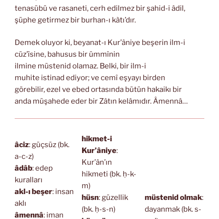
tenasübü ve rasaneti, cerh edilmez bir şahid-i âdil,
şüphe getirmez bir burhan-ı kàtı’dır.
Demek oluyor ki, beyanat-ı Kur’âniye beşerin ilm-i
cüz’îsine, bahusus bir ümmînin
ilmine müstenid olamaz. Belki, bir ilm-i
muhite istinad ediyor; ve cemî eşyayı birden
görebilir, ezel ve ebed ortasında bütün hakaikı bir
anda müşahede eder bir Zâtın kelâmıdır. Âmennâ…
hikmet-i
âciz
: güçsüz (bk.
Kur’âniye
:
a-c-z)
Kur’ân’ın
âdâb
: edep
hikmeti (bk. ḥ-k-
kuralları
m)
akl-ı beşer
: insan
hüsn
: güzellik
müstenid olmak
:
aklı
(bk. ḥ-s-n)
dayanmak (bk. s-
âmennâ
: iman