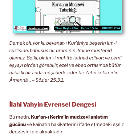
Demek oluyor ki, beyanat-ı Kur’âniye beşerin ilm-i
cüz’îsine, bahusus bir ümmînin ilmine müstenid
olamaz. Belki, bir ilm-i muhite istinad ediyor; ve cemî
eşyayı birden görebilir, ezel ve ebed ortasında bütün
hakaikı bir anda müşahede eder bir Zâtın kelâmıdır.
Âmennâ… – Sözler 25.3.1.
İlahi Vahyin Evrensel Dengesi
Bu metin,
Kur’an-ı Kerim’in mucizevi anlatım
gücünü
ve kainatın hakikatlerini ifade etmedeki eşsiz
dengesini ele almaktadır.