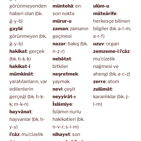
görünmeyenden
müntehâ
: en
ulûm-u
haberi olan (bk.
son nokta
müteârife
:
ğ-y-b)
mürur-u
herkesçe bilinen
gaybî
:
zaman
: zamanın
bilgiler (bk. a-l-m;
görünmeyen (bk.
geçmesi
a-r-f)
ğ-y-b)
nazar
: bakış (bk.
uzuv
: organ
hakikat
: gerçek
n-ẓ-r)
zemzeme-i i’câz
:
(bk. ḥ-ḳ-ḳ)
nebâtat
:
mu’cizelik
hakikat-i
bitkiler
nağmesi ve
mümkinât
:
neşretmek
:
ahengi (bk. a-c-z)
yaratılanların, var
yaymak
zerre
: atom
edilenlerin
nevi
: çeşit
zulümât
:
gerçeği (bk. ḥ-ḳ-
neyyirât-ı
karanlıklar (bk. ẓ-
ḳ; m-k-n)
İslâmiye
:
l-m)
hayvânat
:
İslâmın nurlu
hayvanlar (bk. ḥ-
hakikatleri (bk.
y-y)
n-v-r; s-l-m)
i’câz
: mu’cizelik
nihayet
: son