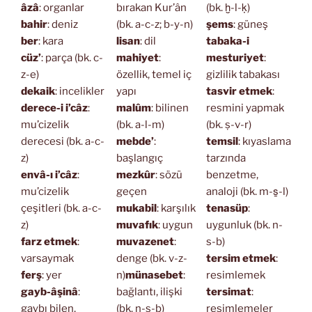
âzâ
: organlar
bırakan Kur’ân
(bk. ḫ-l-ḳ)
bahir
: deniz
(bk. a-c-z; b-y-n)
şems
: güneş
ber
: kara
lisan
: dil
tabaka-i
cüz’
: parça (bk. c-
mahiyet
:
mesturiyet
:
z-e)
özellik, temel iç
gizlilik tabakası
dekaik
: incelikler
yapı
tasvir etmek
:
derece-i i’câz
:
malûm
: bilinen
resmini yapmak
mu’cizelik
(bk. a-l-m)
(bk. ṣ-v-r)
derecesi (bk. a-c-
mebde’
:
temsil
: kıyaslama
z)
başlangıç
tarzında
envâ-ı i’câz
:
mezkûr
: sözü
benzetme,
mu’cizelik
geçen
analoji (bk. m-s̱-l)
çeşitleri (bk. a-c-
mukabil
: karşılık
tenasüp
:
z)
muvafık
: uygun
uygunluk (bk. n-
farz etmek
:
muvazenet
:
s-b)
varsaymak
denge (bk. v-z-
tersim etmek
:
ferş
: yer
n)
münasebet
:
resimlemek
gayb-âşinâ
:
bağlantı, ilişki
tersimat
:
gaybı bilen,
(bk. n-s-b)
resimlemeler