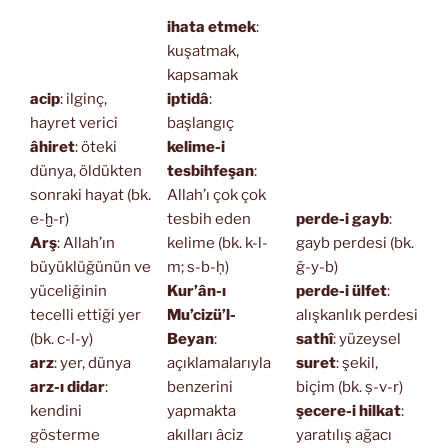
ihata etmek
:
kuşatmak,
kapsamak
acip
: ilginç,
iptidâ
:
hayret verici
başlangıç
âhiret
: öteki
kelime-i
dünya, öldükten
tesbihfeşan
:
sonraki hayat (bk.
Allah’ı çok çok
e-ḫ-r)
tesbih eden
perde-i gayb
:
Arş
: Allah’ın
kelime (bk. k-l-
gayb perdesi (bk.
büyüklüğünün ve
m; s-b-ḥ)
ğ-y-b)
yüceliğinin
Kur’ân-ı
perde-i ülfet
:
tecelli ettiği yer
Mu’cizü’l-
alışkanlık perdesi
(bk. c-l-y)
Beyan
:
sathî
: yüzeysel
arz
: yer, dünya
açıklamalarıyla
suret
: şekil,
arz-ı didar
:
benzerini
biçim (bk. ṣ-v-r)
kendini
yapmakta
şecere-i hilkat
:
gösterme
akılları âciz
yaratılış ağacı