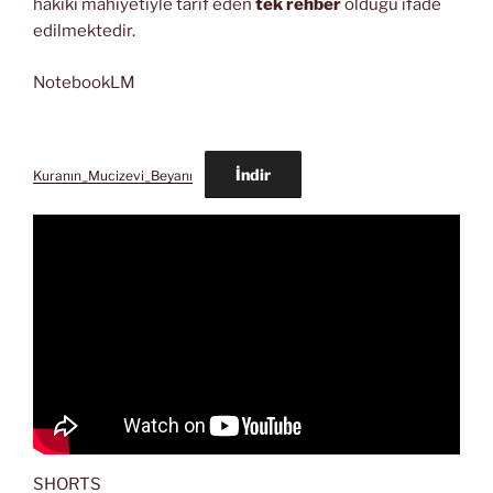
hakiki mahiyetiyle tarif eden
tek rehber
olduğu ifade
edilmektedir.
NotebookLM
İndir
Kuranın_Mucizevi_Beyanı
SHORTS