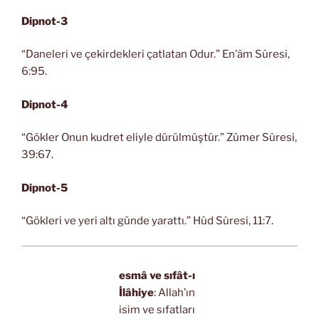
Dipnot-3
“Daneleri ve çekirdekleri çatlatan Odur.” En’âm Sûresi,
6:95.
Dipnot-4
“Gökler Onun kudret eliyle dürülmüştür.” Zümer Sûresi,
39:67.
Dipnot-5
“Gökleri ve yeri altı günde yarattı.” Hûd Sûresi, 11:7.
esmâ ve sıfât-ı
İlâhiye
: Allah’ın
isim ve sıfatları