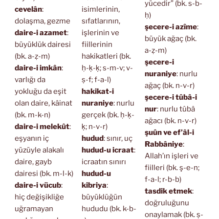
yücedir” (bk. s-b-
cevelân
:
isimlerinin,
ḥ)
dolaşma, gezme
sıfatlarının,
şecere-i azîme
:
daire-i azamet
:
işlerinin ve
büyük ağaç (bk.
büyüklük dairesi
fiillerinin
a-ẓ-m)
(bk. a-ẓ-m)
hakikatleri (bk.
şecere-i
daire-i imkân
:
ḥ-ḳ-ḳ; s-m-v; v-
nuraniye
: nurlu
varlığı da
ṣ-f; f-a-l)
ağaç (bk. n-v-r)
yokluğu da eşit
hakikat-i
şecere-i tûbâ-i
olan daire, kâinat
nuraniye
: nurlu
nur
: nurlu tûbâ
(bk. m-k-n)
gerçek (bk. ḥ-ḳ-
ağacı (bk. n-v-r)
daire-i melekût
:
ḳ; n-v-r)
şuûn ve ef’âl-i
eşyanın iç
hudud
: sınır, uç
Rabbâniye
:
yüzüyle alakalı
hudud-u icraat
:
Allah’ın işleri ve
daire, gayb
icraatın sınırı
fiilleri (bk. ş-e-n;
dairesi (bk. m-l-k)
hudud-u
f-a-l; r-b-b)
daire-i vücub
:
kibriya
:
tasdik etmek
:
hiç değişikliğe
büyüklüğün
doğruluğunu
uğramayan
hududu (bk. k-b-
onaylamak (bk. ṣ-