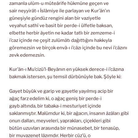
zamanla ulûm-u müteârife hükmüne geçen ve
sair neyyirât-ı İslâmiye ile parlayan ve Kur’ân’ın
güneşiyle gündüz rengini alan bir vaziyetle
veyahut sathî ve basit bir perde-i ülfetle baksan,
elbette herbir âyetin ne kadar tatlı bir zemzeme-i
i’caz içinde ne çeşit zulümâtı dağıttığını hakkıyla
göremezsin ve birçok envâ-ı i’câzı içinde bu nevi i’câzını
zevk edemezsin.
Kur’ân-ı Mu’cizü’l-Beyânın en yüksek derece-i i’câzına
bakmak istersen, şu temsil dürbünüyle bak. Şöyle ki:
Gayet büyük ve garip ve gayetle yayılmış acip bir
ağaç farz edelim ki, o ağaç geniş bir perde-i
gayb altında, bir tabaka-i mesturiyet içinde
saklanmıştır. Malûmdur ki, bir ağacın, insanın âzâları gibi
onun dalları, meyveleri, yaprakları, çiçekleri gibi
bütün uzuvları arasında bir münasebet, bir tenasüp,
bir muvazenet lâzımdır. Herbir cüz’ü, o