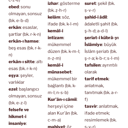
c-z-e)
izhar
: gösterme
suret
: şekil (bk.
ebed
: sonu
(bk. ẓ-h-r)
ṣ-v-r)
olmayan, sonsuz
kelâm
: söz,
şahid-i âdil
:
(bk. e-b-d)
ifade (bk. k-l-m)
âdaletli şahit (bk.
erkân
: esaslar,
kemâl-i
ş-h-d; a-d-l)
şartlar (bk. r-k-n)
intizam
:
şeriat-i kübrâ-yı
erkân-ı hamse
:
mükemmel
İslâmiye
: büyük
beş esas (bk. r-k-
düzen (bk. k-m-l;
İslâm şeriatı (bk.
n)
n-ẓ-m)
ş-r-a; k-b-r; s-l-m)
erkân-ı sitte
: altı
kemâl-i
tafsilen
: ayrıntılı
esas (bk. r-k-n)
münasebet
:
olarak
eşya
: şeyler,
mükemmel bir
tarif etmek
:
varlıklar
bağlantı (bk. k-
anlatmak,
ezel
: başlangıcı
m-l; n-s-b)
tanıtmak (bk. a-r-
olmayan, sonsuz
Kur’ân-ı câmii
:
f)
(bk. e-z-l)
herşeyi içine
tasvir
: anlatmak,
felsefe ve
alan Kur’ân (bk.
ifade etmek;
hikmet-i
c-m-a)
resimlemek (bk.
insaniye
:
mahiyet
: öz
ṣ-v-r)