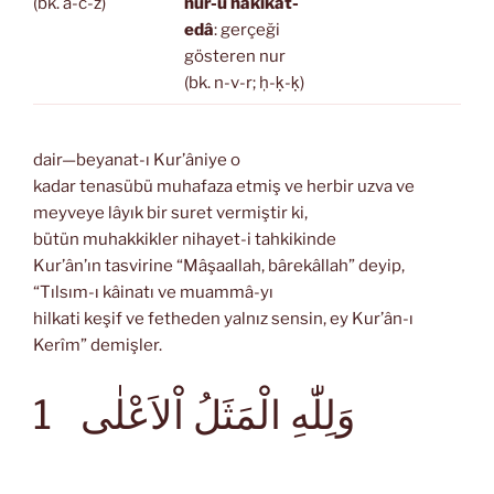
(bk. a-c-z)
nur-u hakikat-
edâ
: gerçeği
gösteren nur
(bk. n-v-r; ḥ-ḳ-ḳ)
dair—beyanat-ı Kur’âniye o
kadar tenasübü muhafaza etmiş ve herbir uzva ve
meyveye lâyık bir suret vermiştir ki,
bütün muhakkikler nihayet-i tahkikinde
Kur’ân’ın tasvirine “Mâşaallah, bârekâllah” deyip,
“Tılsım-ı kâinatı ve muammâ-yı
hilkati keşif ve fetheden yalnız sensin, ey Kur’ân-ı
Kerîm” demişler.
وَلِلّٰهِ الْمَثَلُ اْلاَعْلٰى
1