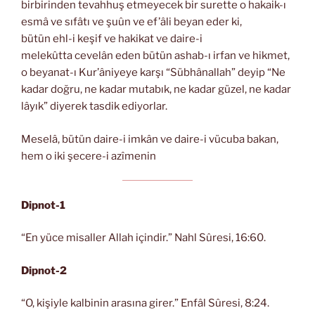
birbirinden tevahhuş etmeyecek bir surette o hakaik-ı
esmâ ve sıfâtı ve şuûn ve ef’âli beyan eder ki,
bütün ehl-i keşif ve hakikat ve daire-i
melekûtta cevelân eden bütün ashab-ı irfan ve hikmet,
o beyanat-ı Kur’âniyeye karşı “Sübhânallah” deyip “Ne
kadar doğru, ne kadar mutabık, ne kadar güzel, ne kadar
lâyık” diyerek tasdik ediyorlar.
Meselâ, bütün daire-i imkân ve daire-i vücuba bakan,
hem o iki şecere-i azîmenin
Dipnot-1
“En yüce misaller Allah içindir.” Nahl Sûresi, 16:60.
Dipnot-2
“O, kişiyle kalbinin arasına girer.” Enfâl Sûresi, 8:24.