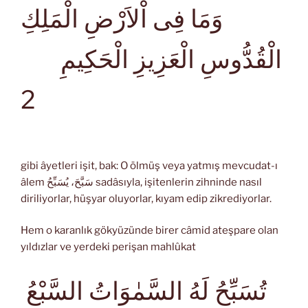
وَمَا فِى اْلاَرْضِ الْمَلِكِ
الْقُدُّوسِ الْعَزِيزِ الْحَكِيمِ
2
gibi âyetleri işit, bak: O ölmüş veya yatmış mevcudat-ı
âlem سَبَّحَ، يُسَبِّحُ sadâsıyla, işitenlerin zihninde nasıl
diriliyorlar, hüşyar oluyorlar, kıyam edip zikrediyorlar.
Hem o karanlık gökyüzünde birer câmid ateşpare olan
yıldızlar ve yerdeki perişan mahlûkat
تُسَبِّحُ لَهُ السَّمٰوَاتُ السَّبْعُ