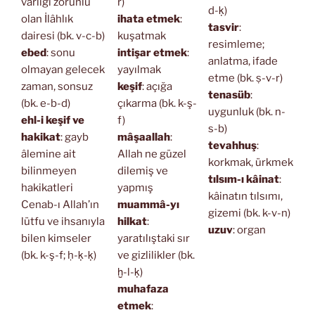
varlığı zorunlu
r)
d-ḳ)
olan İlâhlık
ihata etmek
:
tasvir
:
dairesi (bk. v-c-b)
kuşatmak
resimleme;
ebed
: sonu
intişar etmek
:
anlatma, ifade
olmayan gelecek
yayılmak
etme (bk. ṣ-v-r)
zaman, sonsuz
keşif
: açığa
tenasüb
:
(bk. e-b-d)
çıkarma (bk. k-ş-
uygunluk (bk. n-
ehl-i keşif ve
f)
s-b)
hakikat
: gayb
mâşaallah
:
tevahhuş
:
âlemine ait
Allah ne güzel
korkmak, ürkmek
bilinmeyen
dilemiş ve
tılsım-ı kâinat
:
hakikatleri
yapmış
kâinatın tılsımı,
Cenab-ı Allah’ın
muammâ-yı
gizemi (bk. k-v-n)
lütfu ve ihsanıyla
hilkat
:
uzuv
: organ
bilen kimseler
yaratılıştaki sır
(bk. k-ş-f; ḥ-ḳ-ḳ)
ve gizlilikler (bk.
ḫ-l-ḳ)
muhafaza
etmek
: