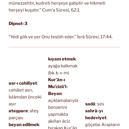
münezzehtir, kudreti herşeye galiptir ve hikmeti
herşeyi kuşatır.” Cum’a Sûresi, 62:1.
Dipnot-3
“Yedi gök ve yer Onu tesbih eder.” İsrâ Sûresi, 17:44.
kıyam etmek
:
ayağa kalkmak
(bk. ḳ-v-m)
Kur’ân-ı
asr-ı cahiliyet
:
Mu’cizü’l-
cehâlet asrı,
Beyan
:
İslâmdan önceki
açıklamalarıyla
asır
sadâ
: ses
benzerini
ateşpare
: ateş
sahrâ-yı
yapmakta
parçası
bedeviyet
:
akılları âciz
beyan edilmek
:
göçebe Arapların
bırakan Kur’ân