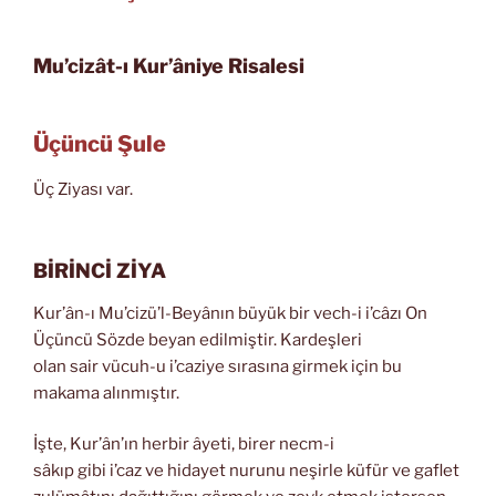
Mu’cizât-ı Kur’âniye Risalesi
Üçüncü Şule
Üç Ziyası var.
BİRİNCİ ZİYA
Kur’ân-ı Mu’cizü’l-Beyânın büyük bir vech-i i’câzı On
Üçüncü Sözde beyan edilmiştir. Kardeşleri
olan sair vücuh-u i’caziye sırasına girmek için bu
makama alınmıştır.
İşte, Kur’ân’ın herbir âyeti, birer necm-i
sâkıp gibi i’caz ve hidayet nurunu neşirle küfür ve gaflet