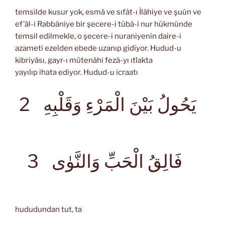
temsilde kusur yok, esmâ ve sıfât-ı İlâhiye ve şuûn ve
ef’âl-i Rabbâniye bir şecere-i tûbâ-i nur hükmünde
temsil edilmekle, o şecere-i nuraniyenin daire-i
azameti ezelden ebede uzanıp gidiyor. Hudud-u
kibriyâsı, gayr-ı mütenâhi fezâ-yı ıtlakta
yayılıp ihata ediyor. Hudud-u icraatı
يَحُولُ بَيْنَ الْمَرْءِ وَقَلْبِهِ
2
فَالِقُ الْحَبِّ وَالنَّوٰى
3
hududundan tut, ta