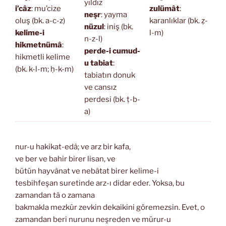
yıldız
i’câz
: mu’cize
zulümât
:
neşr
: yayma
oluş (bk. a-c-z)
karanlıklar (bk. ẓ-
nüzul
: iniş (bk.
kelime-i
l-m)
n-z-l)
hikmetnümâ
:
perde-i cumud-
hikmetli kelime
u tabiat
:
(bk. k-l-m; ḥ-k-m)
tabiatın donuk
ve cansız
perdesi (bk. ṭ-b-
a)
nur-u hakikat-edâ; ve arz bir kafa,
ve ber ve bahir birer lisan, ve
bütün hayvânat ve nebâtat birer kelime-i
tesbihfeşan suretinde arz-ı didar eder. Yoksa, bu
zamandan tâ o zamana
bakmakla mezkûr zevkin dekaikini göremezsin. Evet, o
zamandan beri nurunu neşreden ve mürur-u