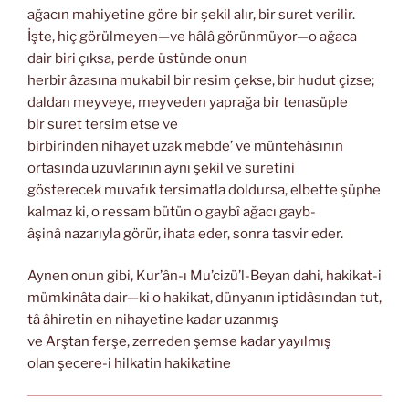
ağacın mahiyetine göre bir şekil alır, bir suret verilir.
İşte, hiç görülmeyen—ve hâlâ görünmüyor—o ağaca
dair biri çıksa, perde üstünde onun
herbir âzasına mukabil bir resim çekse, bir hudut çizse;
daldan meyveye, meyveden yaprağa bir tenasüple
bir suret tersim etse ve
birbirinden nihayet uzak mebde’ ve müntehâsının
ortasında uzuvlarının aynı şekil ve suretini
gösterecek muvafık tersimatla doldursa, elbette şüphe
kalmaz ki, o ressam bütün o gaybî ağacı gayb-
âşinâ nazarıyla görür, ihata eder, sonra tasvir eder.
Aynen onun gibi, Kur’ân-ı Mu’cizü’l-Beyan dahi, hakikat-i
mümkinâta dair—ki o hakikat, dünyanın iptidâsından tut,
tâ âhiretin en nihayetine kadar uzanmış
ve Arştan ferşe, zerreden şemse kadar yayılmış
olan şecere-i hilkatin hakikatine