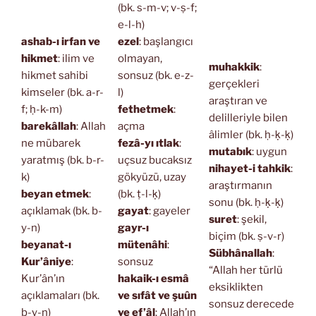
(bk. s-m-v; v-ṣ-f;
e-l-h)
ashab-ı irfan ve
ezel
: başlangıcı
hikmet
: ilim ve
olmayan,
muhakkik
:
hikmet sahibi
sonsuz (bk. e-z-
gerçekleri
kimseler (bk. a-r-
l)
araştıran ve
f; ḥ-k-m)
fethetmek
:
delilleriyle bilen
barekâllah
: Allah
açma
âlimler (bk. ḥ-ḳ-ḳ)
ne mübarek
fezâ-yı ıtlak
:
mutabık
: uygun
yaratmış (bk. b-r-
uçsuz bucaksız
nihayet-i tahkik
:
k)
gökyüzü, uzay
araştırmanın
beyan etmek
:
(bk. ṭ-l-ḳ)
sonu (bk. ḥ-ḳ-ḳ)
açıklamak (bk. b-
gayat
: gayeler
suret
: şekil,
y-n)
gayr-ı
biçim (bk. ṣ-v-r)
beyanat-ı
mütenâhi
:
Sübhânallah
:
Kur’âniye
:
sonsuz
“Allah her türlü
Kur’ân’ın
hakaik-ı esmâ
eksiklikten
açıklamaları (bk.
ve sıfât ve şuûn
sonsuz derecede
b-y-n)
ve ef’âl
: Allah’ın