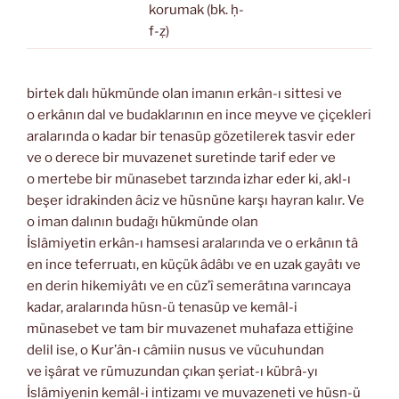
korumak (bk. ḥ-
f-ẓ)
birtek dalı hükmünde olan imanın erkân-ı sittesi ve
o erkânın dal ve budaklarının en ince meyve ve çiçekleri
aralarında o kadar bir tenasüp gözetilerek tasvir eder
ve o derece bir muvazenet suretinde tarif eder ve
o mertebe bir münasebet tarzında izhar eder ki, akl-ı
beşer idrakinden âciz ve hüsnüne karşı hayran kalır. Ve
o iman dalının budağı hükmünde olan
İslâmiyetin erkân-ı hamsesi aralarında ve o erkânın tâ
en ince teferruatı, en küçük âdâbı ve en uzak gayâtı ve
en derin hikemiyâtı ve en cüz’î semerâtına varıncaya
kadar, aralarında hüsn-ü tenasüp ve kemâl-i
münasebet ve tam bir muvazenet muhafaza ettiğine
delil ise, o Kur’ân-ı câmiin nusus ve vücuhundan
ve işârat ve rümuzundan çıkan şeriat-ı kübrâ-yı
İslâmiyenin kemâl-i intizamı ve muvazeneti ve hüsn-ü