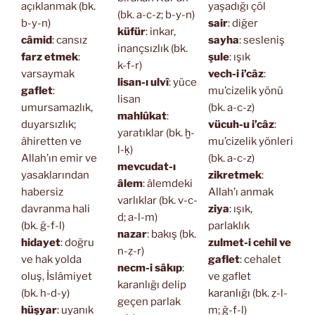
açıklanmak (bk.
yaşadığı çöl
(bk. a-c-z; b-y-n)
b-y-n)
sair
: diğer
küfür
: inkar,
câmid
: cansız
sayha
: sesleniş
inançsızlık (bk.
farz etmek
:
şule
: ışık
k-f-r)
varsaymak
vech-i i’câz
:
lisan-ı ulvî
: yüce
gaflet
:
mu’cizelik yönü
lisan
umursamazlık,
(bk. a-c-z)
mahlûkat
:
duyarsızlık;
vücuh-u i’câz
:
yaratıklar (bk. ḫ-
âhiretten ve
mu’cizelik yönleri
l-ḳ)
Allah’ın emir ve
(bk. a-c-z)
mevcudat-ı
yasaklarından
zikretmek
:
âlem
: âlemdeki
habersiz
Allah’ı anmak
varlıklar (bk. v-c-
davranma hali
ziya
: ışık,
d; a-l-m)
(bk. ğ-f-l)
parlaklık
nazar
: bakış (bk.
hidayet
: doğru
zulmet-i cehil ve
n-ẓ-r)
ve hak yolda
gaflet
: cehalet
necm-i sâkıp
:
oluş, İslâmiyet
ve gaflet
karanlığı delip
(bk. h-d-y)
karanlığı (bk. ẓ-l-
geçen parlak
hüşyar
: uyanık
m; ğ-f-l)