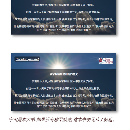
宇宙是本大书, 如果没有穆罕默德, 这本书便无从了解起。