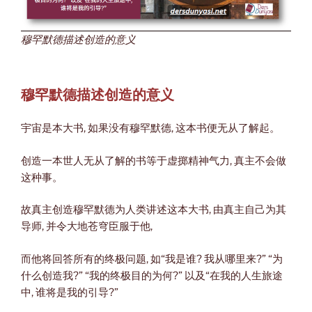
穆罕默德描述创造的意义
穆罕默德描述创造的意义
宇宙是本大书, 如果没有穆罕默德, 这本书便无从了解起。
创造一本世人无从了解的书等于虚掷精神气力, 真主不会做
这种事。
故真主创造穆罕默德为人类讲述这本大书, 由真主自己为其
导师, 并令大地苍穹臣服于他,
而他将回答所有的终极问题, 如“我是谁? 我从哪里来?” “为
什么创造我?” “我的终极目的为何?” 以及“在我的人生旅途
中, 谁将是我的引导?”