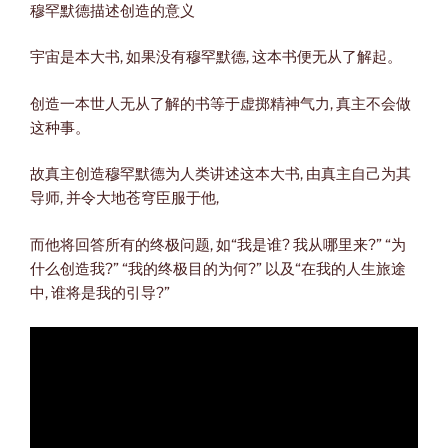
穆罕默德描述创造的意义
宇宙是本大书, 如果没有穆罕默德, 这本书便无从了解起。
创造一本世人无从了解的书等于虚掷精神气力, 真主不会做
这种事。
故真主创造穆罕默德为人类讲述这本大书, 由真主自己为其
导师, 并令大地苍穹臣服于他,
而他将回答所有的终极问题, 如“我是谁? 我从哪里来?” “为
什么创造我?” “我的终极目的为何?” 以及“在我的人生旅途
中, 谁将是我的引导?”