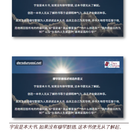
宇宙是本大书, 如果没有穆罕默德, 这本书便无从了解起。