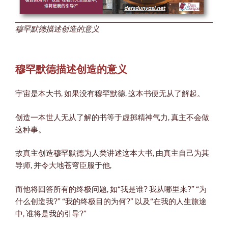
穆罕默德描述创造的意义
穆罕默德描述创造的意义
宇宙是本大书, 如果没有穆罕默德, 这本书便无从了解起。
创造一本世人无从了解的书等于虚掷精神气力, 真主不会做
这种事。
故真主创造穆罕默德为人类讲述这本大书, 由真主自己为其
导师, 并令大地苍穹臣服于他,
而他将回答所有的终极问题, 如“我是谁? 我从哪里来?” “为
什么创造我?” “我的终极目的为何?” 以及“在我的人生旅途
中, 谁将是我的引导?”