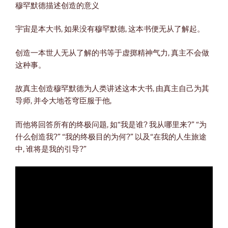
穆罕默德描述创造的意义
宇宙是本大书, 如果没有穆罕默德, 这本书便无从了解起。
创造一本世人无从了解的书等于虚掷精神气力, 真主不会做
这种事。
故真主创造穆罕默德为人类讲述这本大书, 由真主自己为其
导师, 并令大地苍穹臣服于他,
而他将回答所有的终极问题, 如“我是谁? 我从哪里来?” “为
什么创造我?” “我的终极目的为何?” 以及“在我的人生旅途
中, 谁将是我的引导?”