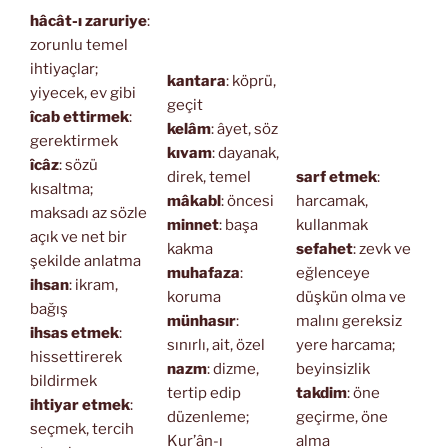
hâcât-ı zaruriye
:
zorunlu temel
ihtiyaçlar;
kantara
: köprü,
yiyecek, ev gibi
geçit
îcab ettirmek
:
kelâm
: âyet, söz
gerektirmek
kıvam
: dayanak,
îcâz
: sözü
direk, temel
sarf etmek
:
kısaltma;
mâkabl
: öncesi
harcamak,
maksadı az sözle
minnet
: başa
kullanmak
açık ve net bir
kakma
sefahet
: zevk ve
şekilde anlatma
muhafaza
:
eğlenceye
ihsan
: ikram,
koruma
düşkün olma ve
bağış
münhasır
:
malını gereksiz
ihsas etmek
:
sınırlı, ait, özel
yere harcama;
hissettirerek
nazm
: dizme,
beyinsizlik
bildirmek
tertip edip
takdim
: öne
ihtiyar etmek
:
düzenleme;
geçirme, öne
seçmek, tercih
Kur’ân-ı
alma