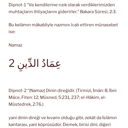
Dipnot-1 “Ve kendilerine rızık olarak verdiklerimizden
muhtaçların ihtiyaçlarını giderirler.” Bakara Sûresi, 2:3.
Bu kelâmın mâkabliyle nazmını îcab ettiren münasebet
ise:
Namaz
عِمَادُ الدِّينِ 2
Dipnot-2 “(Namaz) Dinin direğidir. (Tirmizi, İmân: 8; İbni
Mâce, Fiten: 12; Müsned, 5:231, 237; el-Hâkim, el-
Müstedrek, 2:76.)
yani dinin direği ve kıvamı olduğu gibi, zekât da İslâmın
kantarası, yani köprüsüdür. Demek, birisi dini, diğeri