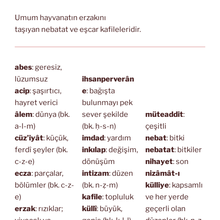
Umum hayvanatın erzakını
taşıyan nebatat ve eşcar kafileleridir.
abes
: geresiz,
lüzumsuz
ihsanperverân
acip
: şaşırtıcı,
e
: bağışta
hayret verici
bulunmayı pek
âlem
: dünya (bk.
sever şekilde
müteaddit
:
a-l-m)
(bk. ḥ-s-n)
çeşitli
cüz’iyât
: küçük,
imdad
: yardım
nebat
: bitki
ferdî şeyler (bk.
inkılap
: değişim,
nebatat
: bitkiler
c-z-e)
dönüşüm
nihayet
: son
ecza
: parçalar,
intizam
: düzen
nizâmât-ı
bölümler (bk. c-z-
(bk. n-ẓ-m)
külliye
: kapsamlı
e)
kafile
: topluluk
ve her yerde
erzak
: rızıklar;
küllî
: büyük,
geçerli olan