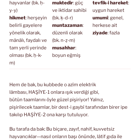
hayvanlar (bk. ḥ-
muktedir
: güç
tevfik-i hareket
:
y-y)
ve iktidar sahibi
uygun hareket
hikmet
: herşeyin
(bk. ḳ-d-r)
umumî
: genel,
belirli gayelere
muntazaman
:
herkese ait
yönelik olarak,
düzenli olarak
ziyade
: fazla
mânâlı, faydalı ve
(bk. n-ẓ-m)
tam yerli yerinde
musahhar
:
olması (bk. ḥ-k-
boyun eğmiş
m)
Hem de bak, bu kubbede o azîm elektrik
lâmbası, HAŞİYE-1 onlara ışık verdiği gibi,
bütün taamlarını öyle güzel pişiriyor! Yalnız,
pişirilecek taamlar, bir dest-i gaybî tarafından birer ipe
takılıp HAŞİYE-2 ona karşı tutuluyor.
Bu tarafa da bak: Bu biçare, zayıf, nahif, kuvvetsiz
hayvancıklar—nasıl onların başı önünde, lâtif gıda ile