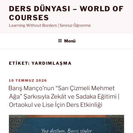
İçeriğe
DERS DÜNYASI – WORLD OF
geç
COURSES
Learning Without Borders | Sınırsız Öğrenme
Menü
ETIKET:
YARDIMLAŞMA
YAYIM
10 TEMMUZ 2026
TARIHI
Barış Manço’nun “Sarı Çizmeli Mehmet
Ağa” Şarkısıyla Zekât ve Sadaka Eğitimi |
Ortaokul ve Lise İçin Ders Etkinliği