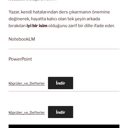
Yazar, kendi hatalarından ders çıkarmanın önemine
değinerek, hayatta kalıcı olan tek şeyin arkada
bırakılan
iyi bir isim
olduğunu zarif bir dille ifade eder.
NotebookLM
PowerPoint
İndir
Köprüler_ve_Defterler
İndir
Köprüler_ve_Defterler