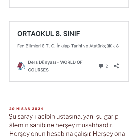
YAYIM
20 NISAN 2024
TARIHI
Şu saray-ı acibin ustasına, yani şu garip
âlemin sahibine herşey musahhardır.
Herşey onun hesabına çalışır. Herşey ona