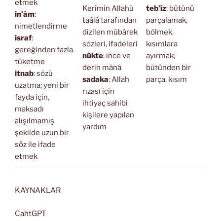
etmek
Kerîmin Allahü
teb’îz
: bütünü
in’âm
:
taâlâ tarafından
parçalamak,
nimetlendirme
dizilen mübârek
bölmek,
israf
:
sözleri, ifadeleri
kısımlara
gereğinden fazla
nükte
: ince ve
ayırmak;
tüketme
derin mânâ
bütünden bir
itnab
: sözü
sadaka
: Allah
parça, kısım
uzatma; yeni bir
rızası için
fayda için,
ihtiyaç sahibi
maksadı
kişilere yapılan
alışılmamış
yardım
şekilde uzun bir
söz ile ifade
etmek
KAYNAKLAR
CahtGPT