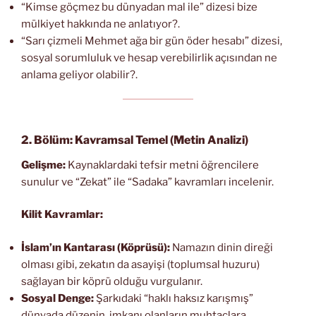
“Kimse göçmez bu dünyadan mal ile” dizesi bize
mülkiyet hakkında ne anlatıyor?.
“Sarı çizmeli Mehmet ağa bir gün öder hesabı” dizesi,
sosyal sorumluluk ve hesap verebilirlik açısından ne
anlama geliyor olabilir?.
2. Bölüm: Kavramsal Temel (Metin Analizi)
Gelişme:
Kaynaklardaki tefsir metni öğrencilere
sunulur ve “Zekat” ile “Sadaka” kavramları incelenir.
Kilit Kavramlar:
İslam’ın Kantarası (Köprüsü):
Namazın dinin direği
olması gibi, zekatın da asayişi (toplumsal huzuru)
sağlayan bir köprü olduğu vurgulanır.
Sosyal Denge:
Şarkıdaki “haklı haksız karışmış”
dünyada düzenin, imkanı olanların muhtaçlara