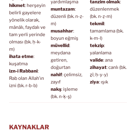
yardımlaşma
tanzim olmak
:
hikmet
: herşeyin
muntazam
:
düzenlenmek
belirli gayelere
düzenli (bk. n-ẓ-
(bk. n-ẓ-m)
yönelik olarak,
m)
tekmil
:
mânâlı, faydalı ve
musahhar
:
tamamlama (bk.
tam yerli yerinde
boyun eğmiş
k-m-l)
olması (bk. ḥ-k-
müvellid
:
tekzip
:
m)
meydana
yalanlama
ihata etme
:
getiren,
valide
: ana
kuşatma
doğurtan
zîhayat
: canlı (bk.
izn-i Rabbani
:
nahif
: çelimsiz,
ẕî; ḥ-y-y)
Rab olan Allah’ın
zayıf
ziya
: ışık
izni (bk. r-b-b)
nakş
: işleme
(bk. n-ḳ-ş)
KAYNAKLAR