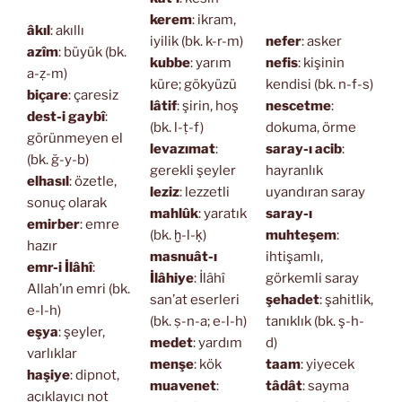
kerem
: ikram,
âkıl
: akıllı
iyilik (bk. k-r-m)
nefer
: asker
azîm
: büyük (bk.
kubbe
: yarım
nefis
: kişinin
a-ẓ-m)
küre; gökyüzü
kendisi (bk. n-f-s)
biçare
: çaresiz
lâtif
: şirin, hoş
nescetme
:
dest-i gaybî
:
(bk. l-ṭ-f)
dokuma, örme
görünmeyen el
levazımat
:
saray-ı acib
:
(bk. ğ-y-b)
gerekli şeyler
hayranlık
elhasıl
: özetle,
leziz
: lezzetli
uyandıran saray
sonuç olarak
mahlûk
: yaratık
saray-ı
emirber
: emre
(bk. ḫ-l-ḳ)
muhteşem
:
hazır
masnuât-ı
ihtişamlı,
emr-i İlâhî
:
İlâhiye
: İlâhî
görkemli saray
Allah’ın emri (bk.
san’at eserleri
şehadet
: şahitlik,
e-l-h)
(bk. ṣ-n-a; e-l-h)
tanıklık (bk. ş-h-
eşya
: şeyler,
medet
: yardım
d)
varlıklar
menşe
: kök
taam
: yiyecek
haşiye
: dipnot,
muavenet
:
tâdât
: sayma
açıklayıcı not