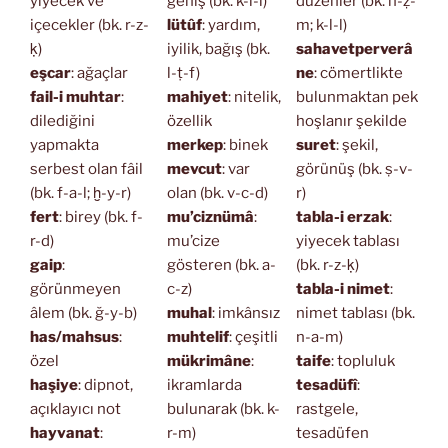
yiyecek ve
geniş (bk. k-l-l)
düzenler (bk. n-ẓ-
içecekler (bk. r-z-
lütûf
: yardım,
m; k-l-l)
ḳ)
iyilik, bağış (bk.
sahavetperverâ
eşcar
: ağaçlar
l-ṭ-f)
ne
: cömertlikte
fail-i muhtar
:
mahiyet
: nitelik,
bulunmaktan pek
dilediğini
özellik
hoşlanır şekilde
yapmakta
merkep
: binek
suret
: şekil,
serbest olan fâil
mevcut
: var
görünüş (bk. ṣ-v-
(bk. f-a-l; ḫ-y-r)
olan (bk. v-c-d)
r)
fert
: birey (bk. f-
mu’ciznümâ
:
tabla-i erzak
:
r-d)
mu’cize
yiyecek tablası
gaip
:
gösteren (bk. a-
(bk. r-z-ḳ)
görünmeyen
c-z)
tabla-i nimet
:
âlem (bk. ğ-y-b)
muhal
: imkânsız
nimet tablası (bk.
has/mahsus
:
muhtelif
: çeşitli
n-a-m)
özel
mükrimâne
:
taife
: topluluk
haşiye
: dipnot,
ikramlarda
tesadüfî
:
açıklayıcı not
bulunarak (bk. k-
rastgele,
hayvanat
:
r-m)
tesadüfen