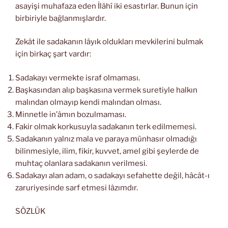
asayişi muhafaza eden İlâhî iki esastırlar. Bunun için
birbiriyle bağlanmışlardır.
Zekât ile sadakanın lâyık oldukları mevkilerini bulmak
için birkaç şart vardır:
Sadakayı vermekte israf olmaması.
Başkasından alıp başkasına vermek suretiyle halkın
malından olmayıp kendi malından olması.
Minnetle in’âmın bozulmaması.
Fakir olmak korkusuyla sadakanın terk edilmemesi.
Sadakanın yalnız mala ve paraya münhasır olmadığı
bilinmesiyle, ilim, fikir, kuvvet, amel gibi şeylerde de
muhtaç olanlara sadakanın verilmesi.
Sadakayı alan adam, o sadakayı sefahette değil, hâcât-ı
zaruriyesinde sarf etmesi lâzımdır.
SÖZLÜK