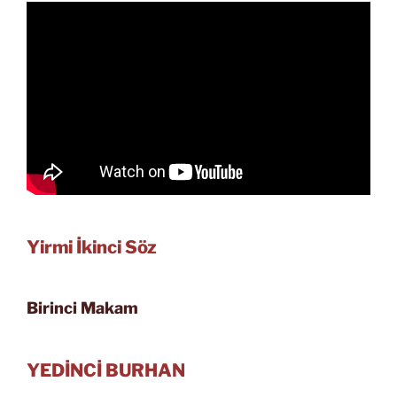
Yirmi İkinci Söz
Birinci Makam
YEDİNCİ BURHAN