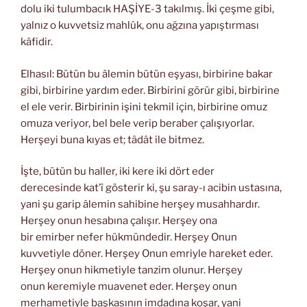
dolu iki tulumbacık HAŞİYE-3 takılmış. İki çeşme gibi,
yalnız o kuvvetsiz mahlûk, onu ağzına yapıştırması
kâfidir.
Elhasıl: Bütün bu âlemin bütün eşyası, birbirine bakar
gibi, birbirine yardım eder. Birbirini görür gibi, birbirine
el ele verir. Birbirinin işini tekmil için, birbirine omuz
omuza veriyor, bel bele verip beraber çalışıyorlar.
Herşeyi buna kıyas et; tâdât ile bitmez.
İşte, bütün bu haller, iki kere iki dört eder
derecesinde kat’î gösterir ki, şu saray-ı acibin ustasına,
yani şu garip âlemin sahibine herşey musahhardır.
Herşey onun hesabına çalışır. Herşey ona
bir emirber nefer hükmündedir. Herşey Onun
kuvvetiyle döner. Herşey Onun emriyle hareket eder.
Herşey onun hikmetiyle tanzim olunur. Herşey
onun keremiyle muavenet eder. Herşey onun
merhametiyle başkasının imdadına koşar, yani