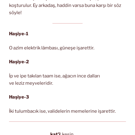
koşturulur. Ey arkadaş, haddin varsa buna karşı bir söz
söyle!
Haşiye-1
O azîm elektrik lâmbası, güneşe işarettir.
Haşiye-2
İp ve ipe takılan taam ise, ağacın ince dalları
ve leziz meyveleridir.
Haşiye-3
İki tulumbacık ise, validelerin memelerine işarettir.
kat’î
: kesin