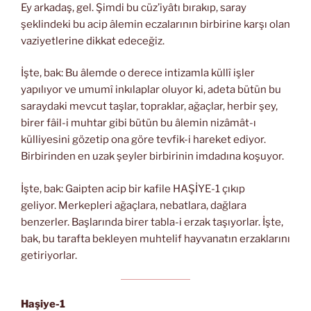
Ey arkadaş, gel. Şimdi bu cüz’iyâtı bırakıp, saray
şeklindeki bu acip âlemin eczalarının birbirine karşı olan
vaziyetlerine dikkat edeceğiz.
İşte, bak: Bu âlemde o derece intizamla küllî işler
yapılıyor ve umumî inkılaplar oluyor ki, adeta bütün bu
saraydaki mevcut taşlar, topraklar, ağaçlar, herbir şey,
birer fâil-i muhtar gibi bütün bu âlemin nizâmât-ı
külliyesini gözetip ona göre tevfik-i hareket ediyor.
Birbirinden en uzak şeyler birbirinin imdadına koşuyor.
İşte, bak: Gaipten acip bir kafile HAŞİYE-1 çıkıp
geliyor. Merkepleri ağaçlara, nebatlara, dağlara
benzerler. Başlarında birer tabla-i erzak taşıyorlar. İşte,
bak, bu tarafta bekleyen muhtelif hayvanatın erzaklarını
getiriyorlar.
Haşiye-1