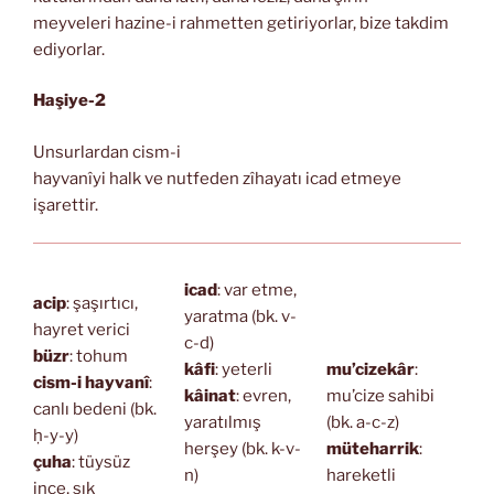
meyveleri hazine-i rahmetten getiriyorlar, bize takdim
ediyorlar.
Haşiye-2
Unsurlardan cism-i
hayvanîyi halk ve nutfeden zîhayatı icad etmeye
işarettir.
icad
: var etme,
acip
: şaşırtıcı,
yaratma (bk. v-
hayret verici
c-d)
büzr
: tohum
kâfi
: yeterli
mu’cizekâr
:
cism-i hayvanî
:
kâinat
: evren,
mu’cize sahibi
canlı bedeni (bk.
yaratılmış
(bk. a-c-z)
ḥ-y-y)
herşey (bk. k-v-
müteharrik
:
çuha
: tüysüz
n)
hareketli
ince, sık