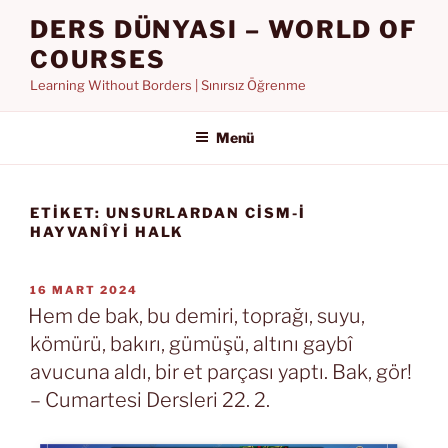
İçeriğe
DERS DÜNYASI – WORLD OF
geç
COURSES
Learning Without Borders | Sınırsız Öğrenme
Menü
ETIKET:
UNSURLARDAN CISM-I
HAYVANÎYI HALK
YAYIM
16 MART 2024
TARIHI
Hem de bak, bu demiri, toprağı, suyu,
kömürü, bakırı, gümüşü, altını gaybî
avucuna aldı, bir et parçası yaptı. Bak, gör!
– Cumartesi Dersleri 22. 2.