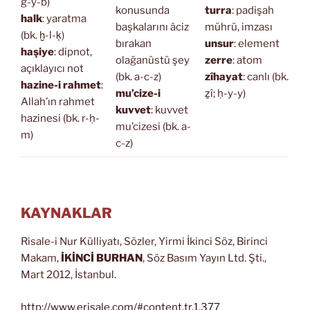
ğ-y-b)
konusunda
turra
: padişah
halk
: yaratma
başkalarını âciz
mührü, imzası
(bk. ḫ-l-ḳ)
bırakan
unsur
: element
haşiye
: dipnot,
olağanüstü şey
zerre
: atom
açıklayıcı not
(bk. a-c-z)
zîhayat
: canlı (bk.
hazine-i rahmet
:
mu’cize-i
ẕî; ḥ-y-y)
Allah’ın rahmet
kuvvet
: kuvvet
hazinesi (bk. r-ḥ-
mu’cizesi (bk. a-
m)
c-z)
KAYNAKLAR
Risale-i Nur Külliyatı, Sözler, Yirmi İkinci Söz, Birinci
Makam,
İKİNCİ BURHAN
, Söz Basım Yayın Ltd. Şti.,
Mart 2012, İstanbul.
http://www.erisale.com/#content.tr.1.377