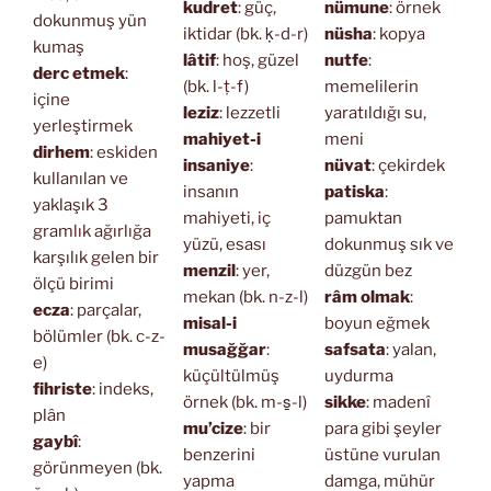
kudret
: güç,
nümune
: örnek
dokunmuş yün
iktidar (bk. ḳ-d-r)
nüsha
: kopya
kumaş
lâtif
: hoş, güzel
nutfe
:
derc etmek
:
(bk. l-ṭ-f)
memelilerin
içine
leziz
: lezzetli
yaratıldığı su,
yerleştirmek
mahiyet-i
meni
dirhem
: eskiden
insaniye
:
nüvat
: çekirdek
kullanılan ve
insanın
patiska
:
yaklaşık 3
mahiyeti, iç
pamuktan
gramlık ağırlığa
yüzü, esası
dokunmuş sık ve
karşılık gelen bir
menzil
: yer,
düzgün bez
ölçü birimi
mekan (bk. n-z-l)
râm olmak
:
ecza
: parçalar,
misal-i
boyun eğmek
bölümler (bk. c-z-
musağğar
:
safsata
: yalan,
e)
küçültülmüş
uydurma
fihriste
: indeks,
örnek (bk. m-s̱-l)
sikke
: madenî
plân
mu’cize
: bir
para gibi şeyler
gaybî
:
benzerini
üstüne vurulan
görünmeyen (bk.
yapma
damga, mühür