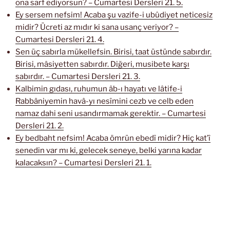
ona sarf ediyorsun? – Cumartesi Dersleri 21. 5.
Ey sersem nefsim! Acaba şu vazife-i ubûdiyet neticesiz
midir? Ücreti az mıdır ki sana usanç veriyor? –
Cumartesi Dersleri 21. 4.
Sen üç sabırla mükellefsin. Birisi, taat üstünde sabırdır.
Birisi, mâsiyetten sabırdır. Diğeri, musibete karşı
sabırdır. – Cumartesi Dersleri 21. 3.
Kalbimin gıdası, ruhumun âb-ı hayatı ve lâtife-i
Rabbâniyemin havâ-yı nesîmini cezb ve celb eden
namaz dahi seni usandırmamak gerektir. – Cumartesi
Dersleri 21. 2.
Ey bedbaht nefsim! Acaba ömrün ebedî midir? Hiç kat’î
senedin var mı ki, gelecek seneye, belki yarına kadar
kalacaksın? – Cumartesi Dersleri 21. 1.