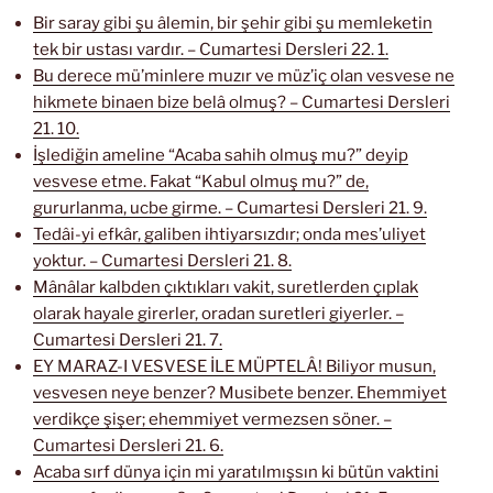
Bir saray gibi şu âlemin, bir şehir gibi şu memleketin
tek bir ustası vardır. – Cumartesi Dersleri 22. 1.
Bu derece mü’minlere muzır ve müz’iç olan vesvese ne
hikmete binaen bize belâ olmuş? – Cumartesi Dersleri
21. 10.
İşlediğin ameline “Acaba sahih olmuş mu?” deyip
vesvese etme. Fakat “Kabul olmuş mu?” de,
gururlanma, ucbe girme. – Cumartesi Dersleri 21. 9.
Tedâi-yi efkâr, galiben ihtiyarsızdır; onda mes’uliyet
yoktur. – Cumartesi Dersleri 21. 8.
Mânâlar kalbden çıktıkları vakit, suretlerden çıplak
olarak hayale girerler, oradan suretleri giyerler. –
Cumartesi Dersleri 21. 7.
EY MARAZ-I VESVESE İLE MÜPTELÂ! Biliyor musun,
vesvesen neye benzer? Musibete benzer. Ehemmiyet
verdikçe şişer; ehemmiyet vermezsen söner. –
Cumartesi Dersleri 21. 6.
Acaba sırf dünya için mi yaratılmışsın ki bütün vaktini