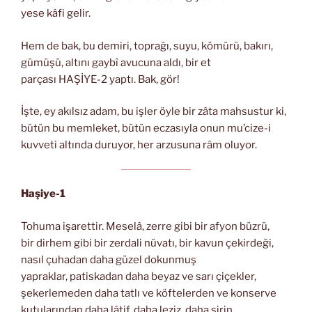
yese kâfi gelir.
Hem de bak, bu demiri, toprağı, suyu, kömürü, bakırı,
gümüşü, altını gaybî avucuna aldı, bir et
parçası HAŞİYE-2 yaptı. Bak, gör!
İşte, ey akılsız adam, bu işler öyle bir zâta mahsustur ki,
bütün bu memleket, bütün eczasıyla onun mu’cize-i
kuvveti altında duruyor, her arzusuna râm oluyor.
Haşiye-1
Tohuma işarettir. Meselâ, zerre gibi bir afyon büzrü,
bir dirhem gibi bir zerdali nüvatı, bir kavun çekirdeği,
nasıl çuhadan daha güzel dokunmuş
yapraklar, patiskadan daha beyaz ve sarı çiçekler,
şekerlemeden daha tatlı ve köftelerden ve konserve
kutularından daha lâtif, daha leziz, daha şirin