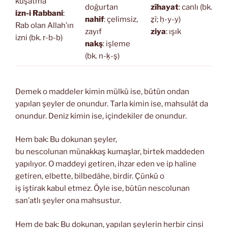
kuşatma
doğurtan
zîhayat
: canlı (bk.
izn-i Rabbani
:
nahif
: çelimsiz,
ẕî; ḥ-y-y)
Rab olan Allah’ın
zayıf
ziya
: ışık
izni (bk. r-b-b)
nakş
: işleme
(bk. n-ḳ-ş)
Demek o maddeler kimin mülkü ise, bütün ondan
yapılan şeyler de onundur. Tarla kimin ise, mahsulât da
onundur. Deniz kimin ise, içindekiler de onundur.
Hem bak: Bu dokunan şeyler,
bu nescolunan münakkaş kumaşlar, birtek maddeden
yapılıyor. O maddeyi getiren, ihzar eden ve ip haline
getiren, elbette, bilbedâhe, birdir. Çünkü o
iş iştirak kabul etmez. Öyle ise, bütün nescolunan
san’atlı şeyler ona mahsustur.
Hem de bak: Bu dokunan, yapılan şeylerin herbir cinsi