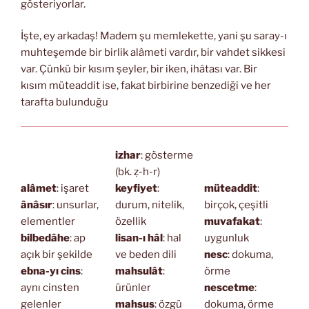
gösteriyorlar.
İşte, ey arkadaş! Madem şu memlekette, yani şu saray-ı
muhteşemde bir birlik alâmeti vardır, bir vahdet sikkesi
var. Çünkü bir kısım şeyler, bir iken, ihâtası var. Bir
kısım müteaddit ise, fakat birbirine benzediği ve her
tarafta bulunduğu
izhar
: gösterme
(bk. ẓ-h-r)
alâmet
: işaret
keyfiyet
:
müteaddit
:
ânâsır
: unsurlar,
durum, nitelik,
birçok, çeşitli
elementler
özellik
muvafakat
:
bilbedâhe
: ap
lisan-ı hâl
: hal
uygunluk
açık bir şekilde
ve beden dili
nesc
: dokuma,
ebna-yı cins
:
mahsulât
:
örme
aynı cinsten
ürünler
nescetme
:
gelenler
mahsus
: özgü
dokuma, örme