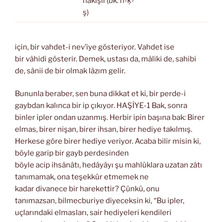
nakışlı (bk. n-ḳ-
ş)
için, bir vahdet-i nev’iye gösteriyor. Vahdet ise
bir vâhidi gösterir. Demek, ustası da, mâliki de, sahibi
de, sânii de bir olmak lâzım gelir.
Bununla beraber, sen buna dikkat et ki, bir perde-i
gaybdan kalınca bir ip çıkıyor. HAŞİYE-1 Bak, sonra
binler ipler ondan uzanmış. Herbir ipin başına bak: Birer
elmas, birer nişan, birer ihsan, birer hediye takılmış.
Herkese göre birer hediye veriyor. Acaba bilir misin ki,
böyle garip bir gayb perdesinden
böyle acip ihsânâtı, hedâyâyı şu mahlûklara uzatan zâtı
tanımamak, ona teşekkür etmemek ne
kadar divanece bir harekettir? Çünkü, onu
tanımazsan, bilmecburiye diyeceksin ki, “Bu ipler,
uçlarındaki elmasları, sair hediyeleri kendileri