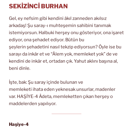
SEKİZİNCİ BURHAN
Gel, ey nefsim gibi kendini âkıl zanneden akılsız
arkadaş! Şu saray-ı muhteşemin sahibini tanımak
istemiyorsun. Halbuki herşey onu gösteriyor, ona işaret
ediyor, ona şehadet ediyor. Bütün bu
şeylerin şehadetini nasıl tekzip ediyorsun? Öyle ise bu
sarayı da inkâr et ve “Âlem yok, memleket yok” de ve
kendini de inkâr et, ortadan çık. Yahut aklını başına al,
beni dinle.
İşte, bak: Şu saray içinde bulunan ve
memleketi ihata eden yeknesak unsurlar, madenler
var. HAŞİYE-4 Âdeta, memleketten çıkan herşey o
maddelerden yapılıyor.
Haşiye-4