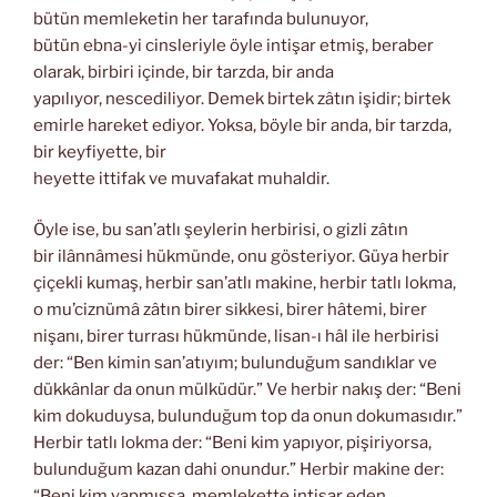
bütün memleketin her tarafında bulunuyor,
bütün ebna-yi cinsleriyle öyle intişar etmiş, beraber
olarak, birbiri içinde, bir tarzda, bir anda
yapılıyor, nescediliyor. Demek birtek zâtın işidir; birtek
emirle hareket ediyor. Yoksa, böyle bir anda, bir tarzda,
bir keyfiyette, bir
heyette ittifak ve muvafakat muhaldir.
Öyle ise, bu san’atlı şeylerin herbirisi, o gizli zâtın
bir ilânnâmesi hükmünde, onu gösteriyor. Güya herbir
çiçekli kumaş, herbir san’atlı makine, herbir tatlı lokma,
o mu’ciznümâ zâtın birer sikkesi, birer hâtemi, birer
nişanı, birer turrası hükmünde, lisan-ı hâl ile herbirisi
der: “Ben kimin san’atıyım; bulunduğum sandıklar ve
dükkânlar da onun mülküdür.” Ve herbir nakış der: “Beni
kim dokuduysa, bulunduğum top da onun dokumasıdır.”
Herbir tatlı lokma der: “Beni kim yapıyor, pişiriyorsa,
bulunduğum kazan dahi onundur.” Herbir makine der:
“Beni kim yapmışsa, memlekette intişar eden