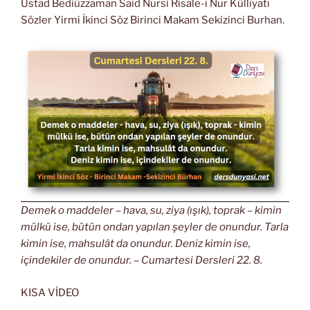
Üstad Bediüzzaman Said Nursi Risale-i Nur Külliyatı
Sözler Yirmi İkinci Söz Birinci Makam Sekizinci Burhan.
Demek o maddeler – hava, su, ziya (ışık), toprak – kimin
mülkü ise, bütün ondan yapılan şeyler de onundur. Tarla
kimin ise, mahsulât da onundur. Deniz kimin ise,
içindekiler de onundur. – Cumartesi Dersleri 22. 8.
KISA VİDEO