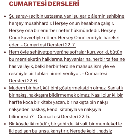
CUMARTESİ DERSLERİ
Şu saray-ı acibin ustasına, yani şu garip âlemin sahibine
herşey musahhardır. Herşey onun hesabına çalışır.
Herşey ona bir emirber nefer hükmündedir. Herşey
Onun kuvvetiyle döner. Herşey Onun emriyle hareket
eder. – Cumartesi Dersleri 22. 7.
Hem öyle sehâvetperverâne sofralar kuruyor ki, bütün
bu memleketin halklarına, hayvanlarına, herbir taifesine
has ve lâyık, belki herbir ferdine mahsus ismiyle ve
resmiyle bir tabla-i nimet veriliyor. – Cumartesi
Dersleri 22. 6.
Madem bir harf, kâtibini göstermeksizin olmaz. San’atlı
bir nakış, nakkaşını bildirmemek olmaz. Nasıl olur ki, bir
harfte koca bir kitabı yazan, bir nakışta bin nakşı
nakşeden nakkaş, kendi kitabıyla ve nakşıyla
bilinmesin? – Cumartesi Dersleri 22. 5.
Bir köyde iki müdür, bir şehirde iki vali, bir memlekette
iki padişah bulunsa, karıştırır. Nerede kaldı, hadsiz