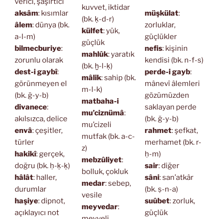
verici, şaşırtıcı
kuvvet, iktidar
aksâm
: kısımlar
müşkülat
:
(bk. ḳ-d-r)
âlem
: dünya (bk.
zorluklar,
külfet
: yük,
a-l-m)
güçlükler
güçlük
bilmecburiye
:
nefis
: kişinin
mahlûk
: yaratık
zorunlu olarak
kendisi (bk. n-f-s)
(bk. ḫ-l-ḳ)
dest-i gaybî
:
perde-i gayb
:
mâlik
: sahip (bk.
görünmeyen el
mânevî âlemleri
m-l-k)
(bk. ğ-y-b)
gözümüzden
matbaha-i
divanece
:
saklayan perde
mu’ciznümâ
:
akılsızca, delice
(bk. ğ-y-b)
mu’cizeli
envâ
: çeşitler,
rahmet
: şefkat,
mutfak (bk. a-c-
türler
merhamet (bk. r-
z)
hakikî
: gerçek,
ḥ-m)
mebzûliyet
:
doğru (bk. ḥ-ḳ-ḳ)
sair
: diğer
bolluk, çokluk
hâlât
: haller,
sâni
: san’atkâr
medar
: sebep,
durumlar
(bk. ṣ-n-a)
vesile
haşiye
: dipnot,
suûbet
: zorluk,
meyvedar
:
açıklayıcı not
güçlük
meyveli