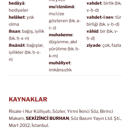
hedâyâ
:
vahdet
: birlik (bk.
mu’ciznümâ
:
hediyeler
v-ḥ-d)
mu’cize
helâket
: yok
vahdet-i nev
: tür
gösteren (bk. a-
olma
birliği (bk. v-ḥ-d)
c-z)
ihsan
: bağış, iyilik
vâhid
: bir (bk. v-
muhakeme
:
(bk. ḥ-s-n)
ḥ-d)
düşünme, akıl
ihsânât
: bağışlar,
ziyade
: çok, fazla
yürütme (bk. ḥ-
iyilikler (bk. ḥ-s-
k-m)
n)
muhâliyet
:
imkânsızlık
KAYNAKLAR
Risale-i Nur Külliyatı, Sözler, Yirmi İkinci Söz, Birinci
Makam,
SEKİZİNCİ BURHAN
, Söz Basım Yayın Ltd. Şti.,
Mart 2012, İstanbul.