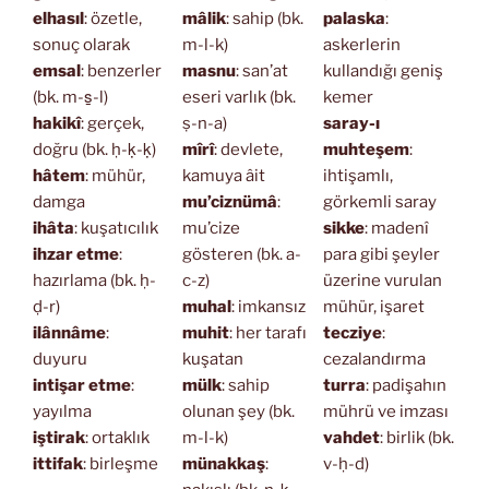
elhasıl
: özetle,
mâlik
: sahip (bk.
palaska
:
sonuç olarak
m-l-k)
askerlerin
emsal
: benzerler
masnu
: san’at
kullandığı geniş
(bk. m-s̱-l)
eseri varlık (bk.
kemer
hakikî
: gerçek,
ṣ-n-a)
saray-ı
doğru (bk. ḥ-ḳ-ḳ)
mîrî
: devlete,
muhteşem
:
hâtem
: mühür,
kamuya âit
ihtişamlı,
damga
mu’ciznümâ
:
görkemli saray
ihâta
: kuşatıcılık
mu’cize
sikke
: madenî
ihzar etme
:
gösteren (bk. a-
para gibi şeyler
hazırlama (bk. ḥ-
c-z)
üzerine vurulan
ḍ-r)
muhal
: imkansız
mühür, işaret
ilânnâme
:
muhit
: her tarafı
tecziye
:
duyuru
kuşatan
cezalandırma
intişar etme
:
mülk
: sahip
turra
: padişahın
yayılma
olunan şey (bk.
mührü ve imzası
iştirak
: ortaklık
m-l-k)
vahdet
: birlik (bk.
ittifak
: birleşme
münakkaş
:
v-ḥ-d)