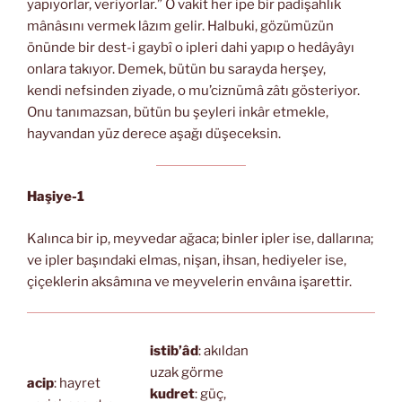
yapıyorlar, veriyorlar.” O vakit her ipe bir padişahlık
mânâsını vermek lâzım gelir. Halbuki, gözümüzün
önünde bir dest-i gaybî o ipleri dahi yapıp o hedâyâyı
onlara takıyor. Demek, bütün bu sarayda herşey,
kendi nefsinden ziyade, o mu’ciznümâ zâtı gösteriyor.
Onu tanımazsan, bütün bu şeyleri inkâr etmekle,
hayvandan yüz derece aşağı düşeceksin.
Haşiye-1
Kalınca bir ip, meyvedar ağaca; binler ipler ise, dallarına;
ve ipler başındaki elmas, nişan, ihsan, hediyeler ise,
çiçeklerin aksâmına ve meyvelerin envâına işarettir.
istib’âd
: akıldan
uzak görme
acip
: hayret
kudret
: güç,