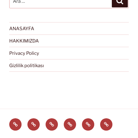
ANASAYFA
HAKKIMIZDA
Privacy Policy
Gizlilik politikası
Türkçe
English
Svenska
العربية
中
EĞİTİM
文
ARAÇLARI
(中