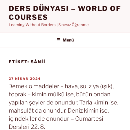
İçeriğe
DERS DÜNYASI – WORLD OF
geç
COURSES
Learning Without Borders | Sınırsız Öğrenme
Menü
ETIKET:
SÂNII
YAYIM
27 NISAN 2024
TARIHI
Demek o maddeler – hava, su, ziya (ışık),
toprak – kimin mülkü ise, bütün ondan
yapılan şeyler de onundur. Tarla kimin ise,
mahsulât da onundur. Deniz kimin ise,
içindekiler de onundur. – Cumartesi
Dersleri 22. 8.