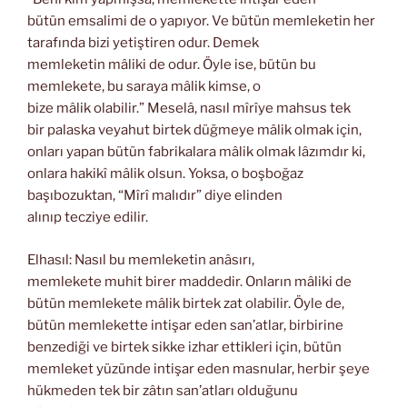
bütün emsalimi de o yapıyor. Ve bütün memleketin her
tarafında bizi yetiştiren odur. Demek
memleketin mâliki de odur. Öyle ise, bütün bu
memlekete, bu saraya mâlik kimse, o
bize mâlik olabilir.” Meselâ, nasıl mîrîye mahsus tek
bir palaska veyahut birtek düğmeye mâlik olmak için,
onları yapan bütün fabrikalara mâlik olmak lâzımdır ki,
onlara hakikî mâlik olsun. Yoksa, o boşboğaz
başıbozuktan, “Mîrî malıdır” diye elinden
alınıp tecziye edilir.
Elhasıl: Nasıl bu memleketin anâsırı,
memlekete muhit birer maddedir. Onların mâliki de
bütün memlekete mâlik birtek zat olabilir. Öyle de,
bütün memlekette intişar eden san’atlar, birbirine
benzediği ve birtek sikke izhar ettikleri için, bütün
memleket yüzünde intişar eden masnular, herbir şeye
hükmeden tek bir zâtın san’atları olduğunu