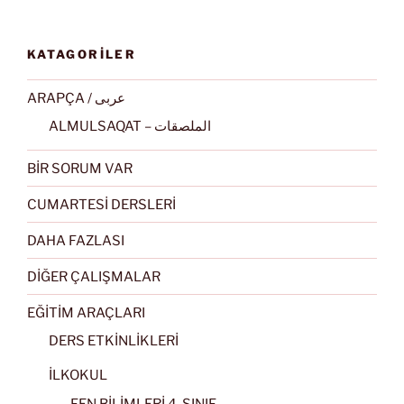
KATAGORİLER
ARAPÇA / عربى
ALMULSAQAT – الملصقات
BİR SORUM VAR
CUMARTESİ DERSLERİ
DAHA FAZLASI
DİĞER ÇALIŞMALAR
EĞİTİM ARAÇLARI
DERS ETKİNLİKLERİ
İLKOKUL
FEN BİLİMLERİ 4. SINIF