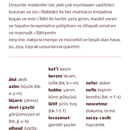
Unsurlar, madenler ise, pek çok muntazam vazifeleri
bulunan ve izn-i Rabbânî ile her muhtacın imdadına
koşan ve emr-i İlâhî ile herbir yere giren, medet veren
ve hayatın levazımatını yetiştiren ve zîhayatı emziren
ve masnuât-ı İlâhiyenin
nescine, nakşına menşe ve müvellid ve beşik olan hava,
su, ziya, toprak unsurlarına işarettir.
kat’î
: kesin
kerem
: ikram,
âkıl
: akıllı
iyilik (bk. k-r-m)
nefer
: asker
azîm
: büyük (bk.
kubbe
: yarım
nefis
: kişinin
a-ẓ-m)
küre; gökyüzü
kendisi (bk. n-f-s)
biçare
: çaresiz
lâtif
: şirin, hoş
nescetme
:
dest-i gaybî
:
(bk. l-ṭ-f)
dokuma, örme
görünmeyen el
levazımat
:
saray-ı acib
:
(bk. ğ-y-b)
gerekli şeyler
hayranlık
elhasıl
: özetle,