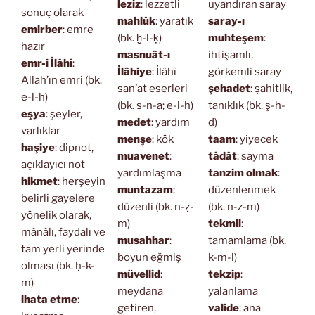
leziz
: lezzetli
uyandıran saray
sonuç olarak
mahlûk
: yaratık
saray-ı
emirber
: emre
(bk. ḫ-l-ḳ)
muhteşem
:
hazır
masnuât-ı
ihtişamlı,
emr-i İlâhî
:
İlâhiye
: İlâhî
görkemli saray
Allah’ın emri (bk.
san’at eserleri
şehadet
: şahitlik,
e-l-h)
(bk. ṣ-n-a; e-l-h)
tanıklık (bk. ş-h-
eşya
: şeyler,
medet
: yardım
d)
varlıklar
menşe
: kök
taam
: yiyecek
haşiye
: dipnot,
muavenet
:
tâdât
: sayma
açıklayıcı not
yardımlaşma
tanzim olmak
:
hikmet
: herşeyin
muntazam
:
düzenlenmek
belirli gayelere
düzenli (bk. n-ẓ-
(bk. n-ẓ-m)
yönelik olarak,
m)
tekmil
:
mânâlı, faydalı ve
musahhar
:
tamamlama (bk.
tam yerli yerinde
boyun eğmiş
k-m-l)
olması (bk. ḥ-k-
müvellid
:
tekzip
:
m)
meydana
yalanlama
ihata etme
:
getiren,
valide
: ana