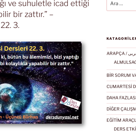
ığı ve suhuletle icad ettiği
lir bir zattır.” –
22. 3.
KATAGORİLE
ARAPÇA / ى
BİR SORUM V
CUMARTESİ D
DAHA FAZLAS
DİĞER ÇALIŞ
EĞİTİM ARAÇ
DERS ETKİ