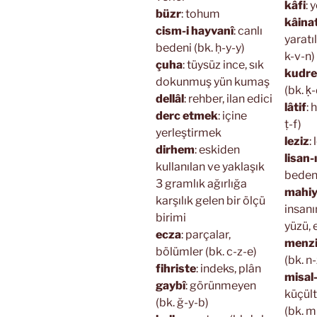
kâfi
: 
büzr
: tohum
kâina
cism-i hayvanî
: canlı
yaratı
bedeni (bk. ḥ-y-y)
k-v-n)
çuha
: tüysüz ince, sık
kudre
dokunmuş yün kumaş
(bk. ḳ-
dellâl
: rehber, ilan edici
lâtif
: 
derc etmek
: içine
ṭ-f)
yerleştirmek
leziz
:
dirhem
: eskiden
lisan-ı
kullanılan ve yaklaşık
beden 
3 gramlık ağırlığa
mahiy
karşılık gelen bir ölçü
insanı
birimi
yüzü, 
ecza
: parçalar,
menzi
bölümler (bk. c-z-e)
(bk. n-
fihriste
: indeks, plân
misal
gaybî
: görünmeyen
küçül
(bk. ğ-y-b)
(bk. m-