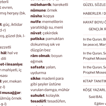
yeterli
müteharrik
: hareketli
GÜZEL SÖZLE
t
: evren,
nümune
: örnek
lmış herşey (bk.
HABERLER / 
nüsha
: kopya
nutfe
: memelilerin
HAYAT BOYU
t
: güç, iktidar
yaratıldığı su, meni
GENÇLİK 
d-r)
nüvat
: çekirdek
hoş, güzel (bk. l-
patiska
: pamuktan
In the Quran, 
dokunmuş sık ve
be peace), Mary
 lezzetli
düzgün bez
 hâl
: hal ve
In the Quran, S
râm olmak
: boyun
Prophet Moses 
dili
eğmek
et-i insaniye
:
safsata
: yalan,
In the Quran, S
n mahiyeti, iç
Prophet Moses
uydurma
esası
sikke
: madenî para
KİTAP TANITI
l
: yer, mekan
gibi şeyler üstüne
z-l)
vurulan damga, mühür
KÖŞE YAZARL
-i musağğar
:
suhulet
: kolaylık
Said BAL
tülmüş örnek
tesadüfî
: tesadüfen,
Eğitim 
s̱-l)