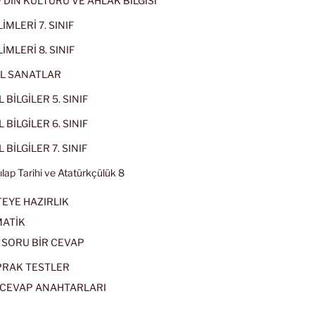
IF DİN KÜLTÜRÜ VE AHLAK BİLGİSİ
İMLERİ 7. SINIF
İMLERİ 8. SINIF
L SANATLAR
 BİLGİLER 5. SINIF
 BİLGİLER 6. SINIF
 BİLGİLER 7. SINIF
kılap Tarihi ve Atatürkçülük 8
EYE HAZIRLIK
ATİK
 SORU BİR CEVAP
PRAK TESTLER
CEVAP ANAHTARLARI