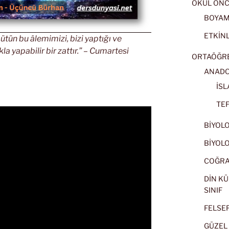
OKUL ÖNC
BOYA
ETKİNL
 bütün bu âlemimizi, bizi yaptığı ve
kla yapabilir bir zattır.” – Cumartesi
ORTAÖĞRET
ANADOL
İSL
TEF
BİYOLOJ
BİYOLOJ
COĞRAF
DİN KÜ
SINIF
FELSEFE
GÜZEL 