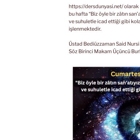
https://dersdunyasi.net/ olara
bu hafta “Biz öyle bir zâtın san’a
ve suhuletle icad ettiği gibi kola
işlenmektedir.
Üstad Bediüzzaman Said Nursi Ri
Söz Birinci Makam Üçüncü Bur