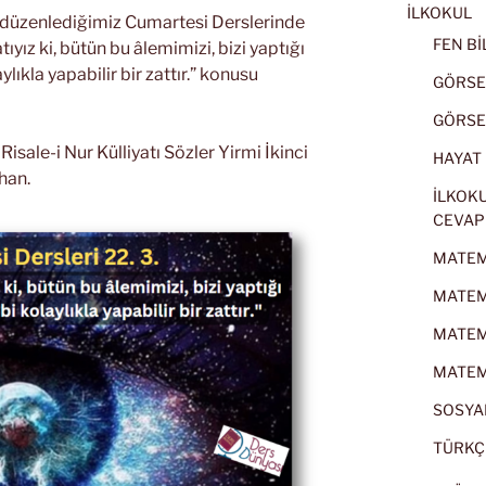
İLKOKUL
k düzenlediğimiz Cumartesi Derslerinde
FEN BİL
tıyız ki, bütün bu âlemimizi, bizi yaptığı
ylıkla yapabilir bir zattır.” konusu
GÖRSEL
GÖRSEL
sale-i Nur Külliyatı Sözler Yirmi İkinci
HAYAT B
han.
İLKOKU
CEVAP
MATEMA
MATEMA
MATEMA
MATEMA
SOSYAL
TÜRKÇE