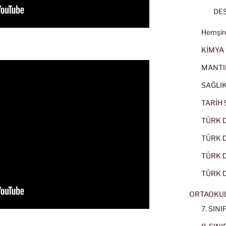
DES
Hemşire
KİMYA 
MANTI
SAĞLIK
TARİH 9
TÜRK D
TÜRK Dİ
TÜRK Dİ
TÜRK D
ORTAOKU
7. SIN