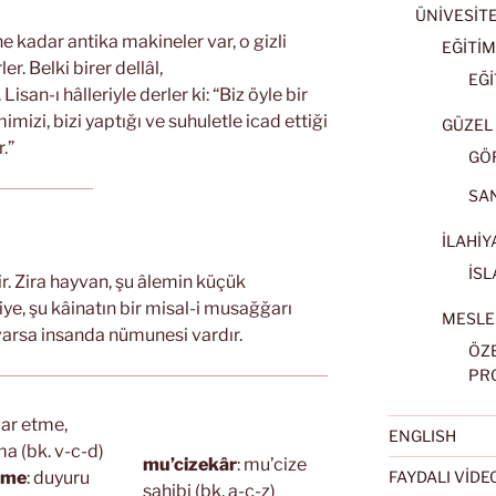
ÜNİVESİT
kadar antika makineler var, o gizli
EĞİTİM
r. Belki birer dellâl,
EĞİ
san-ı hâlleriyle derler ki: “Biz öyle bir
mimizi, bizi yaptığı ve suhuletle icad ettiği
GÜZEL 
r.”
GÖ
SA
İLAHİY
İSL
ir. Zira hayvan, şu âlemin küçük
niye, şu kâinatın bir misal-i musağğarı
MESLE
arsa insanda nümunesi vardır.
ÖZ
PR
var etme,
ENGLISH
a (bk. v-c-d)
mu’cizekâr
: mu’cize
FAYDALI VİD
âme
: duyuru
sahibi (bk. a-c-z)