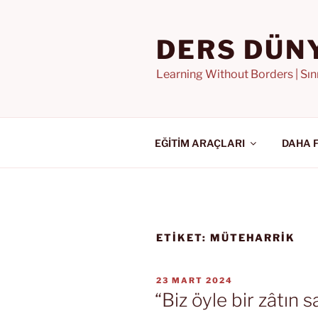
İçeriğe
geç
DERS DÜN
Learning Without Borders | Sı
EĞİTİM ARAÇLARI
DAHA 
ETIKET:
MÜTEHARRIK
YAYIM
23 MART 2024
TARIHI
“Biz öyle bir zâtın s