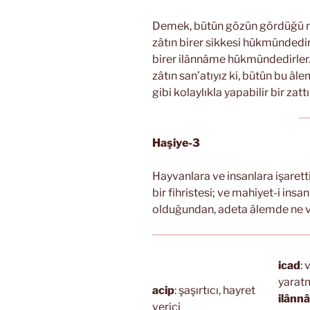
Demek, bütün gözün gördüğü ne 
zâtın birer sikkesi hükmündedirle
birer ilânnâme hükmündedirler. Li
zâtın san’atıyız ki, bütün bu âle
gibi kolaylıkla yapabilir bir zattı
Haşiye-3
Hayvanlara ve insanlara işarett
bir fihristesi; ve mahiyet-i insa
olduğundan, adeta âlemde ne v
icad
: 
yaratm
acip
: şaşırtıcı, hayret
ilânn
verici