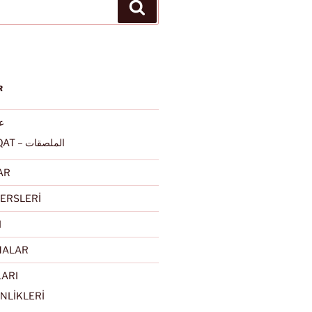
Ara
R
عرب
ALMULSAQAT – الملصقات
AR
ERSLERİ
I
MALAR
LARI
NLİKLERİ