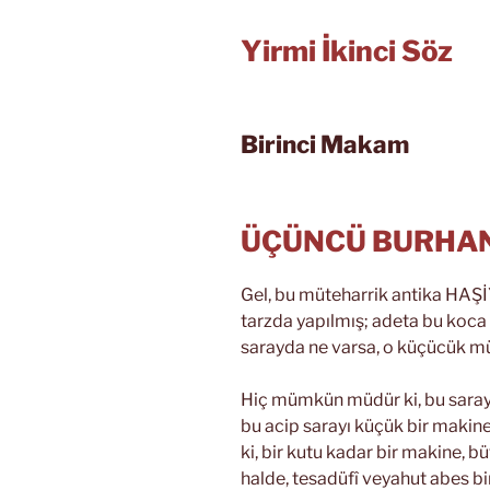
Yirmi İkinci Söz
Birinci Makam
ÜÇÜNCÜ BURHA
Gel, bu müteharrik antika HAŞİY
tarzda yapılmış; adeta bu koca 
sarayda ne varsa, o küçücük m
Hiç mümkün müdür ki, bu sarayı
bu acip sarayı küçük bir maki
ki, bir kutu kadar bir makine, bü
halde, tesadüfî veyahut abes bir