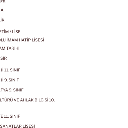
ESİ
MA
İK
İM / LİSE
U İMAM HATİP LİSESİ
AM TARİHİ
SİR
İ 11. SINIF
İ 9. SINIF
YA 9. SINIF
LTÜRÜ VE AHLAK BİLGİSİ 10.
 11. SINIF
SANATLAR LİSESİ