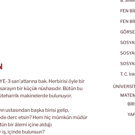
8. SIN
FEN BİL
FEN BİL
GÖRSE
SOSYAL
SOSYAL
SOSYAL
N
T. C. İn
E-3 san’atlarına bak. Herbirisi öyle bir
ÜNİVERSİT
sarayın bir küçük nüshasıdır. Bütün bu
MATEM
üteharrik makinelerde bulunuyor.
BİR
n ustasından başka birisi gelip,
YA
nede derc etsin? Hem hiç mümkün müdür
tün bir âlemi içine aldığı
 iş, içinde bulunsun?