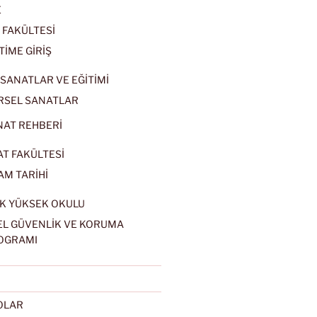
E
 FAKÜLTESİ
TİME GİRİŞ
SANATLAR VE EĞİTİMİ
RSEL SANATLAR
NAT REHBERİ
AT FAKÜLTESİ
AM TARİHİ
K YÜKSEK OKULU
EL GÜVENLİK VE KORUMA
OGRAMI
EOLAR