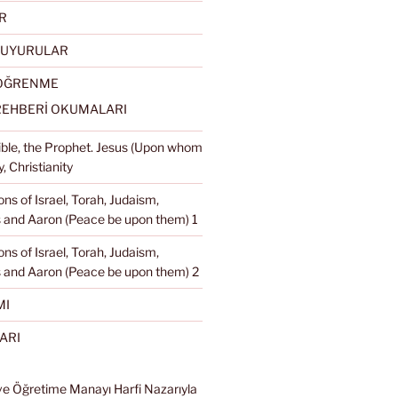
R
DUYURULAR
 ÖĞRENME
REHBERİ OKUMALARI
Bible, the Prophet. Jesus (Upon whom
, Christianity
ons of Israel, Torah, Judaism,
and Aaron (Peace be upon them) 1
ons of Israel, Torah, Judaism,
 and Aaron (Peace be upon them) 2
MI
ARI
ve Öğretime Manayı Harfi Nazarıyla