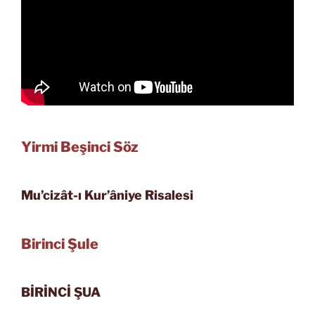
Yirmi Beşinci Söz
Mu’cizât-ı Kur’âniye Risalesi
Birinci Şule
BİRİNCİ ŞUA