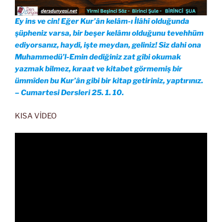
Ey ins ve cin! Eğer Kur’ân kelâm-ı İlâhî olduğunda
şüpheniz varsa, bir beşer kelâmı olduğunu tevehhüm
ediyorsanız, haydi, işte meydan, geliniz! Siz dahi ona
Muhammedü’l-Emin dediğiniz zat gibi okumak
yazmak bilmez, kıraat ve kitabet görmemiş bir
ümmîden bu Kur’ân gibi bir kitap getiriniz, yaptırınız.
– Cumartesi Dersleri 25. 1. 10.
KISA VİDEO