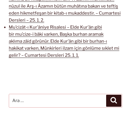
nüzul ile Arş-ı Âzamın bütün muhâtına bakan ve teftiş
eden hikmetfeşan bir kitab-ı mukaddestir. – Cumartesi
Dersleri – 25. 1. 2.
Mu’cizât-ı Kur’âniye Risalesi – Elde Kur’ân gibi
bir mu’cize-i bâki varken, Başka burhan aramak
aklıma zâid görünür. Elde Kur’ân gibi bir burhan-ı
hakikat varken, Münkirleri ilzam için gönlüme sıklet mi
gelir? – Cumartesi Dersleri 25. 1. 1.
Ara:
Ara