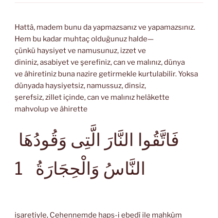
Hattâ, madem bunu da yapmazsanız ve yapamazsınız.
Hem bu kadar muhtaç olduğunuz halde—
çünkü haysiyet ve namusunuz, izzet ve
dininiz, asabiyet ve şerefiniz, can ve malınız, dünya
ve âhiretiniz buna nazire getirmekle kurtulabilir. Yoksa
dünyada haysiyetsiz, namussuz, dinsiz,
şerefsiz, zillet içinde, can ve malınız helâkette
mahvolup ve âhirette
فَاتَّقُوا النَّارَ الَّتِى وَقُودُهَا
النَّاسُ وَالْحِجَارَةُ
1
işaretiyle, Cehennemde haps-i ebedî ile mahkûm