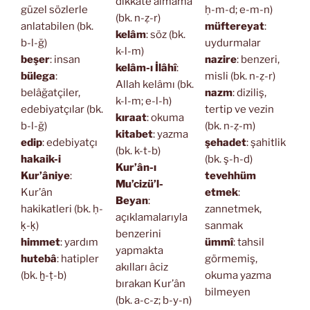
dikkate almama
güzel sözlerle
ḥ-m-d; e-m-n)
(bk. n-ẓ-r)
anlatabilen (bk.
müftereyat
:
kelâm
: söz (bk.
b-l-ğ)
uydurmalar
k-l-m)
beşer
: insan
nazire
: benzeri,
kelâm-ı İlâhî
:
bülega
:
misli (bk. n-ẓ-r)
Allah kelâmı (bk.
belâğatçiler,
nazm
: diziliş,
k-l-m; e-l-h)
edebiyatçılar (bk.
tertip ve vezin
kıraat
: okuma
b-l-ğ)
(bk. n-ẓ-m)
kitabet
: yazma
edip
: edebiyatçı
şehadet
: şahitlik
(bk. k-t-b)
hakaik-i
(bk. ş-h-d)
Kur’ân-ı
Kur’âniye
:
tevehhüm
Mu’cizü’l-
Kur’ân
etmek
:
Beyan
:
hakikatleri (bk. ḥ-
zannetmek,
açıklamalarıyla
ḳ-ḳ)
sanmak
benzerini
himmet
: yardım
ümmî
: tahsil
yapmakta
hutebâ
: hatipler
görmemiş,
akılları âciz
(bk. ḫ-ṭ-b)
okuma yazma
bırakan Kur’ân
bilmeyen
(bk. a-c-z; b-y-n)