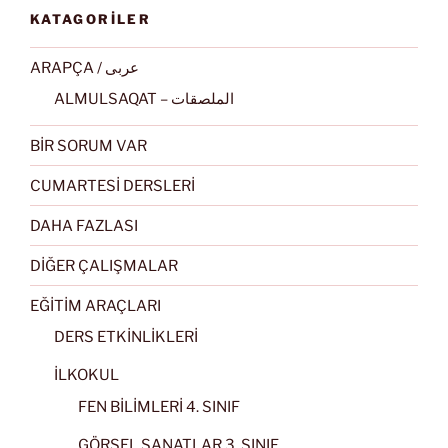
KATAGORİLER
ARAPÇA / عربى
ALMULSAQAT – الملصقات
BİR SORUM VAR
CUMARTESİ DERSLERİ
DAHA FAZLASI
DİĞER ÇALIŞMALAR
EĞİTİM ARAÇLARI
DERS ETKİNLİKLERİ
İLKOKUL
FEN BİLİMLERİ 4. SINIF
GÖRSEL SANATLAR 3. SINIF