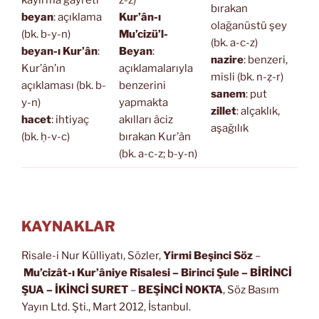
kayırma gayreti
z-z)
bırakan
beyan
: açıklama
Kur’ân-ı
olağanüstü şey
(bk. b-y-n)
Mu’cizü’l-
(bk. a-c-z)
beyan-ı Kur’ân
:
Beyan
:
nazire
: benzeri,
Kur’ân’ın
açıklamalarıyla
misli (bk. n-ẓ-r)
açıklaması (bk. b-
benzerini
sanem
: put
y-n)
yapmakta
zillet
: alçaklık,
hacet
: ihtiyaç
akılları âciz
aşağılık
(bk. ḥ-v-c)
bırakan Kur’ân
(bk. a-c-z; b-y-n)
KAYNAKLAR
Risale-i Nur Külliyatı, Sözler,
Yirmi Beşinci Söz
–
Mu’cizât-ı Kur’âniye Risalesi
– Birinci Şule – BİRİNCİ
ŞUA
– İKİNCİ SURET
–
BEŞİNCİ NOKTA
, Söz Basım
Yayın Ltd. Şti., Mart 2012, İstanbul.