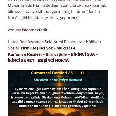
Muhammedü’l-Emin dediğiniz zat gibi okumak yazmak
bilmez, kıraat ve kitabet görmemiş bir ümmîden bu
Kur’ân gibi bir kitap getiriniz, yaptırınız.”
konusu işlenmektedir.
Üstad Bediüzzaman Said Nursi Risale-i Nur Külliyatı
Sözler
Yirmi Beşinci Söz
–
Mu’cizât-ı
Kur’âniye Risalesi
– Birinci Şule – BİRİNCİ ŞUA
–
İKİNCİ SURET
–
BEŞİNCİ NOKTA
.