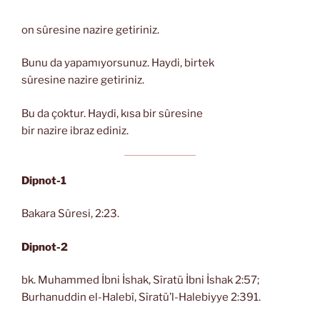
on sûresine nazire getiriniz.
Bunu da yapamıyorsunuz. Haydi, birtek
sûresine nazire getiriniz.
Bu da çoktur. Haydi, kısa bir sûresine
bir nazire ibraz ediniz.
Dipnot-1
Bakara Sûresi, 2:23.
Dipnot-2
bk. Muhammed İbni İshak, Sîratü İbni İshak 2:57;
Burhanuddin el-Halebî, Sîratü’l-Halebiyye 2:391.