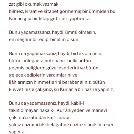
zat gibi okumak yazmak
bilmez, kıraat ve kitabet görmemiş bir ümmîden bu
Kur’ân gibi bir kitap getiriniz, yaptırınız.
Bunu yapamazsanız, haydi, ümmî olmasın,
en meşhur bir edip, bir âlim olsun.
Bunu da yapamazsanız, haydi, birtek olmasın,
bütün büleganız, hutebânız, belki bütün
geçmiş beliğlerin güzel eserlerini ve bütün
gelecek ediplerin yardımlarını ve
ilâhlarınızın himmetlerini beraber alınız, bütün
kuvvetinizle çalışınız, şu Kur’ân’a bir nazire yapınız.
Bunu da yapamazsanız, haydi, kabil-i
taklit olmayan hakaik-i Kur’âniyeden ve mânevî
çok mu’cizâtından kat’-ı nazar,
yalnız nazmındaki belâğatine nazire olarak bir eser
yapınız.