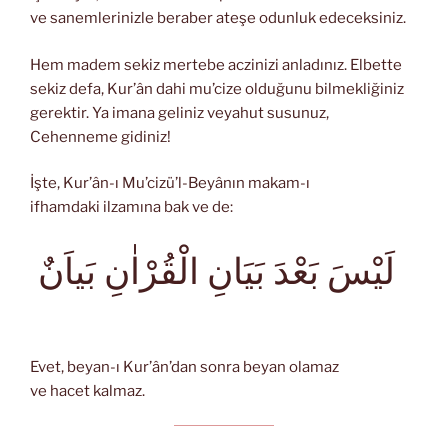
ve sanemlerinizle beraber ateşe odunluk edeceksiniz.
Hem madem sekiz mertebe aczinizi anladınız. Elbette
sekiz defa, Kur’ân dahi mu’cize olduğunu bilmekliğiniz
gerektir. Ya imana geliniz veyahut susunuz,
Cehenneme gidiniz!
İşte, Kur’ân-ı Mu’cizü’l-Beyânın makam-ı
ifhamdaki ilzamına bak ve de:
لَيْسَ بَعْدَ بَيَانِ الْقُرْاٰنِ بَياَنٌ
Evet, beyan-ı Kur’ân’dan sonra beyan olamaz
ve hacet kalmaz.