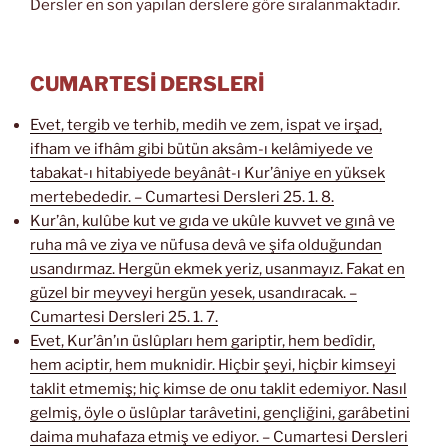
Dersler en son yapılan derslere göre sıralanmaktadır.
CUMARTESİ DERSLERİ
Evet, tergib ve terhib, medih ve zem, ispat ve irşad,
ifham ve ifhâm gibi bütün aksâm-ı kelâmiyede ve
tabakat-ı hitabiyede beyânât-ı Kur’âniye en yüksek
mertebededir. – Cumartesi Dersleri 25. 1. 8.
Kur’ân, kulûbe kut ve gıda ve ukûle kuvvet ve gınâ ve
ruha mâ ve ziya ve nüfusa devâ ve şifa olduğundan
usandırmaz. Hergün ekmek yeriz, usanmayız. Fakat en
güzel bir meyveyi hergün yesek, usandıracak. –
Cumartesi Dersleri 25. 1. 7.
Evet, Kur’ân’ın üslûpları hem gariptir, hem bedîdir,
hem aciptir, hem muknidir. Hiçbir şeyi, hiçbir kimseyi
taklit etmemiş; hiç kimse de onu taklit edemiyor. Nasıl
gelmiş, öyle o üslûplar tarâvetini, gençliğini, garâbetini
daima muhafaza etmiş ve ediyor. – Cumartesi Dersleri