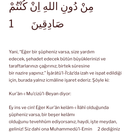
مِنْ دُونِ اللهِ اِنْ كُنْتُمْ
1
صَادِقِينَ
Yani, “Eğer bir şüpheniz varsa, size yardım
edecek, şehadet edecek bütün büyüklerinizi ve
taraftarlarınızı çağırınız, birtek sûresine
bir nazire yapınız.” İşârâtü’l-İ’câz’da izah ve ispat edildiği
için, burada yalnız icmâline işaret ederiz. Şöyle ki:
Kur’ân-ı Mu’cizü’l-Beyan diyor:
Ey ins ve cin! Eğer Kur’ân kelâm-ı İlâhî olduğunda
şüpheniz varsa, bir beşer kelâmı
olduğunu tevehhüm ediyorsanız, haydi, işte meydan,
geliniz! Siz dahi ona Muhammedü’l-Emin
2 dediğiniz