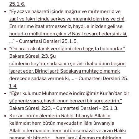
25. 1. 6.
“Ey acz ve hakareti içinde mağrur ve mütemerrid ve
zaaf ve fakrı içinde serkeş ve muannid olan ins ve cin!
Emirlerime itaat etmezseniz, haydi, elinizden gelirse
hudud-u mülkümden çıkınız! Nasıl cesaret edersiniz ki,
…” – Cumartesi Dersleri 25. 1. 5.
“Onlara rızık olarak verdiğimizden bağışta bulunurlar.”
Bakara Sûresi, 2:3. Şu
cümlenin hey’âtı, sadakanın şerâit-i kabulünün beşine
işaret eder. Birinci şart: Sadakaya muhtaç olmamak
derecede sadaka vermek ki, … – Cumartesi Dersleri 25.
1. 4.
“Eğer kulumuz Muhammed’e indirdiğimiz Kur’ân’dan bir
şüpheniz varsa, haydi, onun benzeri bir sûre getirin.”
Bakara Sûresi, 2:23. – Cumartesi Dersleri – 25. 1. 3.
Kur’ân, bütün âlemlerin Rabbi itibarıyla Allah’ın
kelâmıdır; hem bütün mevcudatın İlâhı ünvanıyla
Allah’ın fermanıdır; hem bütün semâvât ve arzın Hâlıkı
namına bir hitaptır; … hem İsm-i Âzamın muhitinden