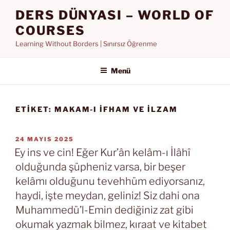
İçeriğe
DERS DÜNYASI – WORLD OF
geç
COURSES
Learning Without Borders | Sınırsız Öğrenme
Menü
ETIKET:
MAKAM-I IFHAM VE ILZAM
YAYIM
24 MAYIS 2025
TARIHI
Ey ins ve cin! Eğer Kur’ân kelâm-ı İlâhî
olduğunda şüpheniz varsa, bir beşer
kelâmı olduğunu tevehhüm ediyorsanız,
haydi, işte meydan, geliniz! Siz dahi ona
Muhammedü’l-Emin dediğiniz zat gibi
okumak yazmak bilmez, kıraat ve kitabet