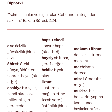
Dipnot-1
“Yakıtı insanlar ve taşlar olan Cehennem ateşinden
sakının.” Bakara Sûresi, 2:24.
haps-ı ebedî
:
acz
: âcizlik,
sonsuz hapis
makam-ı ifham
:
güçsüzlük (bk. a-
(bk. e-b-d)
delille susturma
c-z)
haysiyet
: itibar,
makamı
âhiret
: öteki
şeref, değer
mertebe
: kat,
dünya, öldükten
helâket
: yok
derece
sonraki hayat (bk.
oluş
misal
: örnek (bk.
e-ḫ-r)
ilzam
:
m-s̱-l)
asabiyet
: ırkçılık,
susturma,
mu’cize
: bir
kendi akraba ve
mağlup etme
benzerini yapma
milletini aşırı
izzet
: şeref,
konusunda
derecede
üstünlük (bk. a-
başkalarını âciz