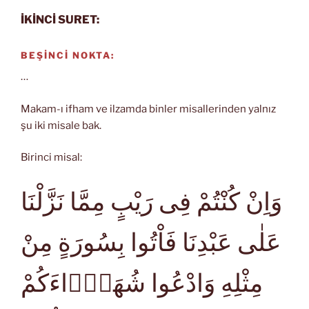
İKİNCİ SURET:
BEŞİNCİ NOKTA:
…
Makam-ı ifham ve ilzamda binler misallerinden yalnız
şu iki misale bak.
Birinci misal:
وَاِنْ كُنْتُمْ فِى رَيْبٍ مِمَّا نَزَّلْنَا
عَلٰى عَبْدِنَا فَاْتُوا بِسُورَةٍ مِنْ
مِثْلِهِ وَادْعُوا شُهَدَۤاءَكُمْ