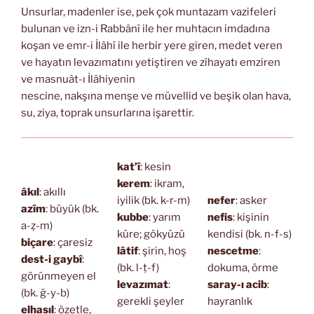
Unsurlar, madenler ise, pek çok muntazam vazifeleri
bulunan ve izn-i Rabbânî ile her muhtacın imdadına
koşan ve emr-i İlâhî ile herbir yere giren, medet veren
ve hayatın levazımatını yetiştiren ve zîhayatı emziren
ve masnuât-ı İlâhiyenin
nescine, nakşına menşe ve müvellid ve beşik olan hava,
su, ziya, toprak unsurlarına işarettir.
kat’î
: kesin
kerem
: ikram,
âkıl
: akıllı
iyilik (bk. k-r-m)
nefer
: asker
azîm
: büyük (bk.
kubbe
: yarım
nefis
: kişinin
a-ẓ-m)
küre; gökyüzü
kendisi (bk. n-f-s)
biçare
: çaresiz
lâtif
: şirin, hoş
nescetme
:
dest-i gaybî
:
(bk. l-ṭ-f)
dokuma, örme
görünmeyen el
levazımat
:
saray-ı acib
:
(bk. ğ-y-b)
gerekli şeyler
hayranlık
elhasıl
: özetle,