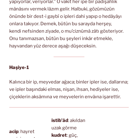
yapıyorlar, veriyorlar.” O vakit her ipe bir padişahlık
mânâsını vermek lâzım gelir. Halbuki, gözümüzün
önünde bir dest-i gaybî o ipleri dahi yapıp o hedâyâyı
onlara takıyor. Demek, bütün bu sarayda herşey,
kendi nefsinden ziyade, o mu’ciznümâ zâtı gösteriyor.
Onu tanımazsan, bütün bu şeyleri inkâr etmekle,
hayvandan yüz derece aşağı düşeceksin.
Haşiye-1
Kalınca bir ip, meyvedar ağaca; binler ipler ise, dallarına;
ve ipler başındaki elmas, nişan, ihsan, hediyeler ise,
çiçeklerin aksâmına ve meyvelerin envâına işarettir.
istib’âd
: akıldan
uzak görme
acip
: hayret
kudret
: güç,