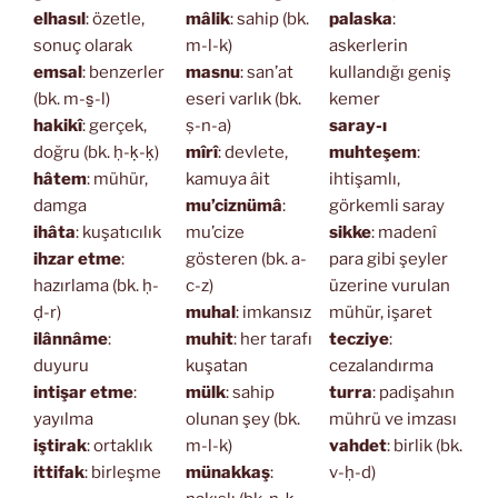
elhasıl
: özetle,
mâlik
: sahip (bk.
palaska
:
sonuç olarak
m-l-k)
askerlerin
emsal
: benzerler
masnu
: san’at
kullandığı geniş
(bk. m-s̱-l)
eseri varlık (bk.
kemer
hakikî
: gerçek,
ṣ-n-a)
saray-ı
doğru (bk. ḥ-ḳ-ḳ)
mîrî
: devlete,
muhteşem
:
hâtem
: mühür,
kamuya âit
ihtişamlı,
damga
mu’ciznümâ
:
görkemli saray
ihâta
: kuşatıcılık
mu’cize
sikke
: madenî
ihzar etme
:
gösteren (bk. a-
para gibi şeyler
hazırlama (bk. ḥ-
c-z)
üzerine vurulan
ḍ-r)
muhal
: imkansız
mühür, işaret
ilânnâme
:
muhit
: her tarafı
tecziye
:
duyuru
kuşatan
cezalandırma
intişar etme
:
mülk
: sahip
turra
: padişahın
yayılma
olunan şey (bk.
mührü ve imzası
iştirak
: ortaklık
m-l-k)
vahdet
: birlik (bk.
ittifak
: birleşme
münakkaş
:
v-ḥ-d)