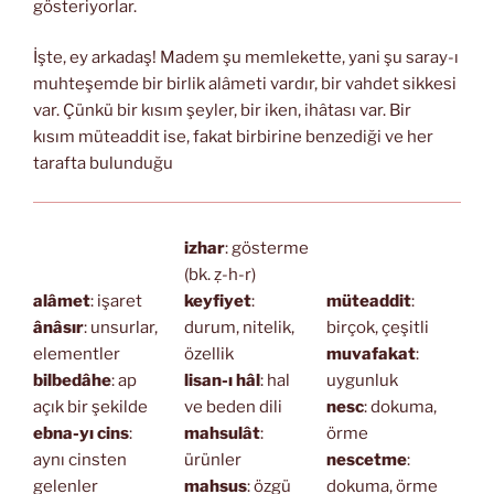
gösteriyorlar.
İşte, ey arkadaş! Madem şu memlekette, yani şu saray-ı
muhteşemde bir birlik alâmeti vardır, bir vahdet sikkesi
var. Çünkü bir kısım şeyler, bir iken, ihâtası var. Bir
kısım müteaddit ise, fakat birbirine benzediği ve her
tarafta bulunduğu
izhar
: gösterme
(bk. ẓ-h-r)
alâmet
: işaret
keyfiyet
:
müteaddit
:
ânâsır
: unsurlar,
durum, nitelik,
birçok, çeşitli
elementler
özellik
muvafakat
:
bilbedâhe
: ap
lisan-ı hâl
: hal
uygunluk
açık bir şekilde
ve beden dili
nesc
: dokuma,
ebna-yı cins
:
mahsulât
:
örme
aynı cinsten
ürünler
nescetme
:
gelenler
mahsus
: özgü
dokuma, örme