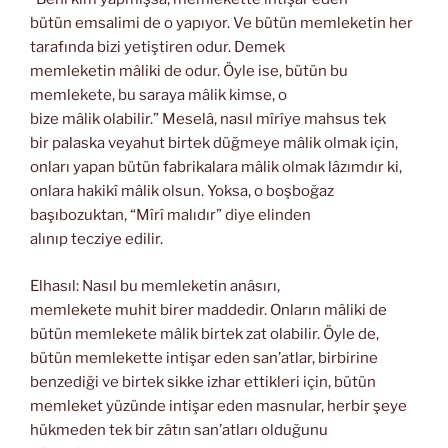
bütün emsalimi de o yapıyor. Ve bütün memleketin her
tarafında bizi yetiştiren odur. Demek
memleketin mâliki de odur. Öyle ise, bütün bu
memlekete, bu saraya mâlik kimse, o
bize mâlik olabilir.” Meselâ, nasıl mîrîye mahsus tek
bir palaska veyahut birtek düğmeye mâlik olmak için,
onları yapan bütün fabrikalara mâlik olmak lâzımdır ki,
onlara hakikî mâlik olsun. Yoksa, o boşboğaz
başıbozuktan, “Mîrî malıdır” diye elinden
alınıp tecziye edilir.
Elhasıl: Nasıl bu memleketin anâsırı,
memlekete muhit birer maddedir. Onların mâliki de
bütün memlekete mâlik birtek zat olabilir. Öyle de,
bütün memlekette intişar eden san’atlar, birbirine
benzediği ve birtek sikke izhar ettikleri için, bütün
memleket yüzünde intişar eden masnular, herbir şeye
hükmeden tek bir zâtın san’atları olduğunu