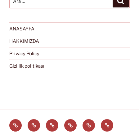
ANASAYFA
HAKKIMIZDA
Privacy Policy
Gizlilik politikası
Türkçe
English
Svenska
العربية
中
EĞİTİM
文
ARAÇLARI
(中