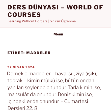
İçeriğe
DERS DÜNYASI – WORLD OF
geç
COURSES
Learning Without Borders | Sınırsız Öğrenme
Menü
ETIKET:
MADDELER
YAYIM
27 NISAN 2024
TARIHI
Demek o maddeler – hava, su, ziya (ışık),
toprak – kimin mülkü ise, bütün ondan
yapılan şeyler de onundur. Tarla kimin ise,
mahsulât da onundur. Deniz kimin ise,
içindekiler de onundur. – Cumartesi
Dersleri 22. 8.