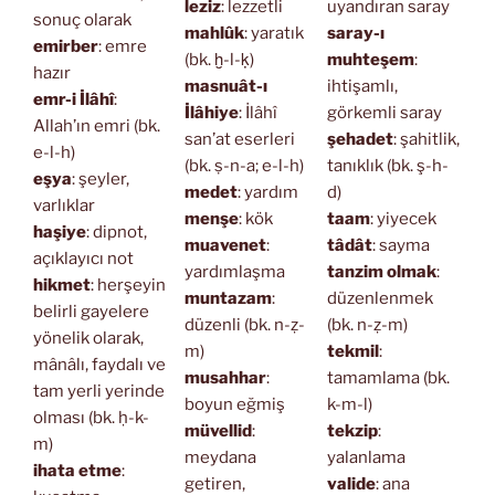
leziz
: lezzetli
uyandıran saray
sonuç olarak
mahlûk
: yaratık
saray-ı
emirber
: emre
(bk. ḫ-l-ḳ)
muhteşem
:
hazır
masnuât-ı
ihtişamlı,
emr-i İlâhî
:
İlâhiye
: İlâhî
görkemli saray
Allah’ın emri (bk.
san’at eserleri
şehadet
: şahitlik,
e-l-h)
(bk. ṣ-n-a; e-l-h)
tanıklık (bk. ş-h-
eşya
: şeyler,
medet
: yardım
d)
varlıklar
menşe
: kök
taam
: yiyecek
haşiye
: dipnot,
muavenet
:
tâdât
: sayma
açıklayıcı not
yardımlaşma
tanzim olmak
:
hikmet
: herşeyin
muntazam
:
düzenlenmek
belirli gayelere
düzenli (bk. n-ẓ-
(bk. n-ẓ-m)
yönelik olarak,
m)
tekmil
:
mânâlı, faydalı ve
musahhar
:
tamamlama (bk.
tam yerli yerinde
boyun eğmiş
k-m-l)
olması (bk. ḥ-k-
müvellid
:
tekzip
:
m)
meydana
yalanlama
ihata etme
:
getiren,
valide
: ana