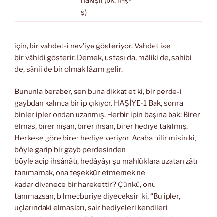
nakışlı (bk. n-ḳ-
ş)
için, bir vahdet-i nev’iye gösteriyor. Vahdet ise
bir vâhidi gösterir. Demek, ustası da, mâliki de, sahibi
de, sânii de bir olmak lâzım gelir.
Bununla beraber, sen buna dikkat et ki, bir perde-i
gaybdan kalınca bir ip çıkıyor. HAŞİYE-1 Bak, sonra
binler ipler ondan uzanmış. Herbir ipin başına bak: Birer
elmas, birer nişan, birer ihsan, birer hediye takılmış.
Herkese göre birer hediye veriyor. Acaba bilir misin ki,
böyle garip bir gayb perdesinden
böyle acip ihsânâtı, hedâyâyı şu mahlûklara uzatan zâtı
tanımamak, ona teşekkür etmemek ne
kadar divanece bir harekettir? Çünkü, onu
tanımazsan, bilmecburiye diyeceksin ki, “Bu ipler,
uçlarındaki elmasları, sair hediyeleri kendileri