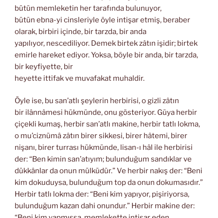
bütün memleketin her tarafında bulunuyor,
bütün ebna-yi cinsleriyle öyle intişar etmiş, beraber
olarak, birbiri içinde, bir tarzda, bir anda
yapılıyor, nescediliyor. Demek birtek zâtın işidir; birtek
emirle hareket ediyor. Yoksa, böyle bir anda, bir tarzda,
bir keyfiyette, bir
heyette ittifak ve muvafakat muhaldir.
Öyle ise, bu san’atlı şeylerin herbirisi, o gizli zâtın
bir ilânnâmesi hükmünde, onu gösteriyor. Güya herbir
çiçekli kumaş, herbir san’atlı makine, herbir tatlı lokma,
o mu’ciznümâ zâtın birer sikkesi, birer hâtemi, birer
nişanı, birer turrası hükmünde, lisan-ı hâl ile herbirisi
der: “Ben kimin san’atıyım; bulunduğum sandıklar ve
dükkânlar da onun mülküdür.” Ve herbir nakış der: “Beni
kim dokuduysa, bulunduğum top da onun dokumasıdır.”
Herbir tatlı lokma der: “Beni kim yapıyor, pişiriyorsa,
bulunduğum kazan dahi onundur.” Herbir makine der:
“Beni kim yapmışsa, memlekette intişar eden