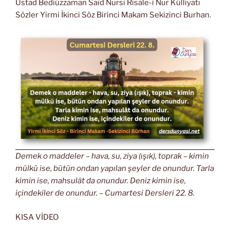
Üstad Bediüzzaman Said Nursi Risale-i Nur Külliyatı
Sözler Yirmi İkinci Söz Birinci Makam Sekizinci Burhan.
Demek o maddeler – hava, su, ziya (ışık), toprak – kimin
mülkü ise, bütün ondan yapılan şeyler de onundur. Tarla
kimin ise, mahsulât da onundur. Deniz kimin ise,
içindekiler de onundur. – Cumartesi Dersleri 22. 8.
KISA VİDEO