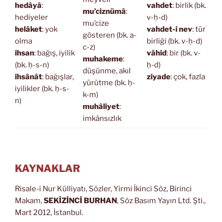
hedâyâ
:
vahdet
: birlik (bk.
mu’ciznümâ
:
hediyeler
v-ḥ-d)
mu’cize
helâket
: yok
vahdet-i nev
: tür
gösteren (bk. a-
olma
birliği (bk. v-ḥ-d)
c-z)
ihsan
: bağış, iyilik
vâhid
: bir (bk. v-
muhakeme
:
(bk. ḥ-s-n)
ḥ-d)
düşünme, akıl
ihsânât
: bağışlar,
ziyade
: çok, fazla
yürütme (bk. ḥ-
iyilikler (bk. ḥ-s-
k-m)
n)
muhâliyet
:
imkânsızlık
KAYNAKLAR
Risale-i Nur Külliyatı, Sözler, Yirmi İkinci Söz, Birinci
Makam,
SEKİZİNCİ BURHAN
, Söz Basım Yayın Ltd. Şti.,
Mart 2012, İstanbul.