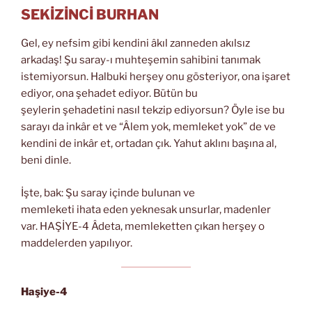
SEKİZİNCİ BURHAN
Gel, ey nefsim gibi kendini âkıl zanneden akılsız
arkadaş! Şu saray-ı muhteşemin sahibini tanımak
istemiyorsun. Halbuki herşey onu gösteriyor, ona işaret
ediyor, ona şehadet ediyor. Bütün bu
şeylerin şehadetini nasıl tekzip ediyorsun? Öyle ise bu
sarayı da inkâr et ve “Âlem yok, memleket yok” de ve
kendini de inkâr et, ortadan çık. Yahut aklını başına al,
beni dinle.
İşte, bak: Şu saray içinde bulunan ve
memleketi ihata eden yeknesak unsurlar, madenler
var. HAŞİYE-4 Âdeta, memleketten çıkan herşey o
maddelerden yapılıyor.
Haşiye-4