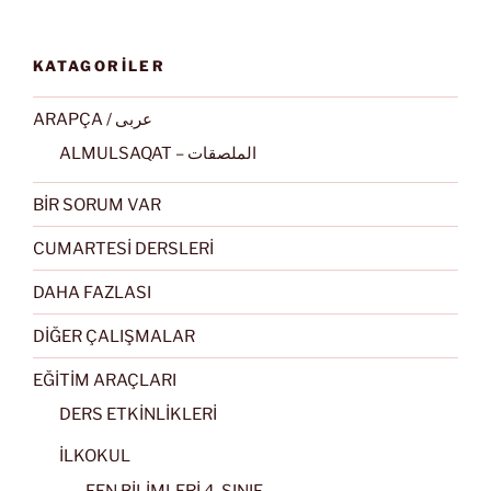
KATAGORİLER
ARAPÇA / عربى
ALMULSAQAT – الملصقات
BİR SORUM VAR
CUMARTESİ DERSLERİ
DAHA FAZLASI
DİĞER ÇALIŞMALAR
EĞİTİM ARAÇLARI
DERS ETKİNLİKLERİ
İLKOKUL
FEN BİLİMLERİ 4. SINIF