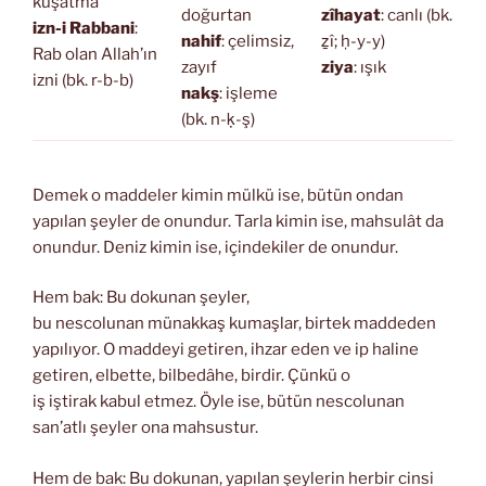
kuşatma
doğurtan
zîhayat
: canlı (bk.
izn-i Rabbani
:
nahif
: çelimsiz,
ẕî; ḥ-y-y)
Rab olan Allah’ın
zayıf
ziya
: ışık
izni (bk. r-b-b)
nakş
: işleme
(bk. n-ḳ-ş)
Demek o maddeler kimin mülkü ise, bütün ondan
yapılan şeyler de onundur. Tarla kimin ise, mahsulât da
onundur. Deniz kimin ise, içindekiler de onundur.
Hem bak: Bu dokunan şeyler,
bu nescolunan münakkaş kumaşlar, birtek maddeden
yapılıyor. O maddeyi getiren, ihzar eden ve ip haline
getiren, elbette, bilbedâhe, birdir. Çünkü o
iş iştirak kabul etmez. Öyle ise, bütün nescolunan
san’atlı şeyler ona mahsustur.
Hem de bak: Bu dokunan, yapılan şeylerin herbir cinsi