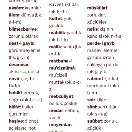
verici, şaşırtıcı
kuvvet, iktidar
aksâm
: kısımlar
müşkülat
:
(bk. ḳ-d-r)
âlem
: dünya (bk.
zorluklar,
külfet
: yük,
a-l-m)
güçlükler
güçlük
bilmecburiye
:
nefis
: kişinin
mahlûk
: yaratık
zorunlu olarak
kendisi (bk. n-f-s)
(bk. ḫ-l-ḳ)
dest-i gaybî
:
perde-i gayb
:
mâlik
: sahip (bk.
görünmeyen el
mânevî âlemleri
m-l-k)
(bk. ğ-y-b)
gözümüzden
matbaha-i
divanece
:
saklayan perde
mu’ciznümâ
:
akılsızca, delice
(bk. ğ-y-b)
mu’cizeli
envâ
: çeşitler,
rahmet
: şefkat,
mutfak (bk. a-c-
türler
merhamet (bk. r-
z)
hakikî
: gerçek,
ḥ-m)
mebzûliyet
:
doğru (bk. ḥ-ḳ-ḳ)
sair
: diğer
bolluk, çokluk
hâlât
: haller,
sâni
: san’atkâr
medar
: sebep,
durumlar
(bk. ṣ-n-a)
vesile
haşiye
: dipnot,
suûbet
: zorluk,
meyvedar
:
açıklayıcı not
güçlük
meyveli