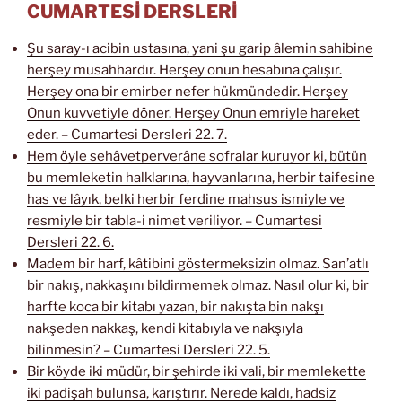
CUMARTESİ DERSLERİ
Şu saray-ı acibin ustasına, yani şu garip âlemin sahibine
herşey musahhardır. Herşey onun hesabına çalışır.
Herşey ona bir emirber nefer hükmündedir. Herşey
Onun kuvvetiyle döner. Herşey Onun emriyle hareket
eder. – Cumartesi Dersleri 22. 7.
Hem öyle sehâvetperverâne sofralar kuruyor ki, bütün
bu memleketin halklarına, hayvanlarına, herbir taifesine
has ve lâyık, belki herbir ferdine mahsus ismiyle ve
resmiyle bir tabla-i nimet veriliyor. – Cumartesi
Dersleri 22. 6.
Madem bir harf, kâtibini göstermeksizin olmaz. San’atlı
bir nakış, nakkaşını bildirmemek olmaz. Nasıl olur ki, bir
harfte koca bir kitabı yazan, bir nakışta bin nakşı
nakşeden nakkaş, kendi kitabıyla ve nakşıyla
bilinmesin? – Cumartesi Dersleri 22. 5.
Bir köyde iki müdür, bir şehirde iki vali, bir memlekette
iki padişah bulunsa, karıştırır. Nerede kaldı, hadsiz