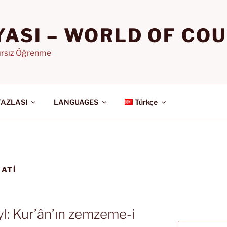
YASI – WORLD OF CO
nırsız Öğrenme
FAZLASI
LANGUAGES
Türkçe
ĞATI
eyl: Kur’ân’ın zemzeme-i
Ara: