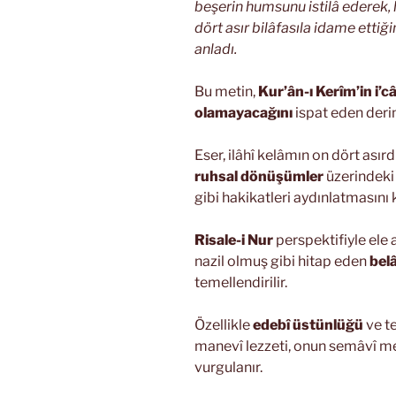
beşerin humsunu istilâ ederek, 
dört asır bilâfasıla idame ettiğ
anladı.
Bu metin,
Kur’ân-ı Kerîm’in i’câ
olamayacağını
ispat eden derin
Eser, ilâhî kelâmın on dört asırd
ruhsal dönüşümler
üzerindeki 
gibi hakikatleri aydınlatmasını 
Risale-i Nur
perspektifiyle ele 
nazil olmuş gibi hitap eden
bel
temellendirilir.
Özellikle
edebî üstünlüğü
ve t
manevî lezzeti, onun semâvî men
vurgulanır.