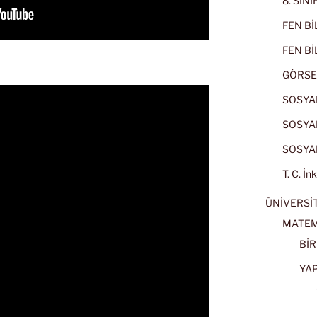
8. SIN
FEN BİL
FEN BİL
GÖRSE
SOSYAL
SOSYAL
SOSYAL
T. C. İn
ÜNİVERSİT
MATEM
BİR
YA