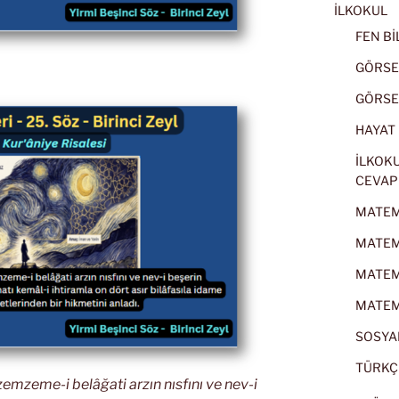
İLKOKUL
FEN BİL
GÖRSEL
GÖRSEL
HAYAT B
İLKOKU
CEVAP
MATEMA
MATEMA
MATEMA
MATEMA
SOSYAL
TÜRKÇE
 zemzeme-i belâğati arzın nısfını ve nev-i