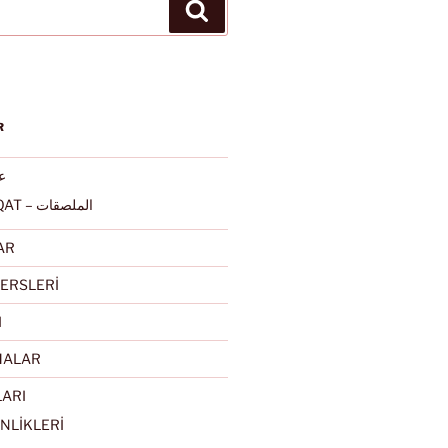
Ara
R
عرب
ALMULSAQAT – الملصقات
AR
ERSLERİ
I
MALAR
LARI
NLİKLERİ