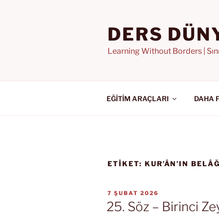
İçeriğe
geç
DERS DÜN
Learning Without Borders | Sı
EĞİTİM ARAÇLARI
DAHA 
ETIKET:
KUR’ÂN’IN BELÂ
YAYIM
7 ŞUBAT 2026
TARIHI
25. Söz – Birinci Z