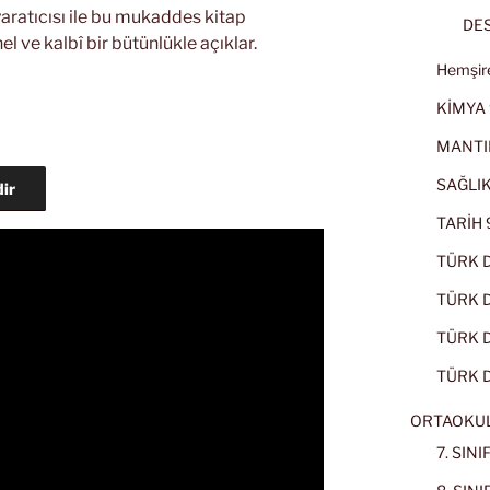
aratıcısı ile bu mukaddes kitap
DES
l ve kalbî bir bütünlükle açıklar.
Hemşire
KİMYA 
MANTI
SAĞLIK
dir
TARİH 9
TÜRK D
TÜRK Dİ
TÜRK Dİ
TÜRK D
ORTAOKU
7. SIN