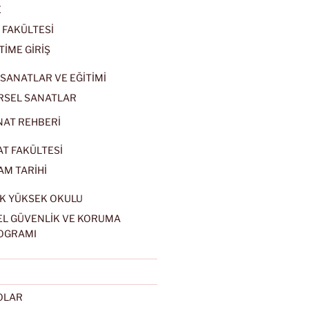
E
 FAKÜLTESİ
TİME GİRİŞ
SANATLAR VE EĞİTİMİ
RSEL SANATLAR
NAT REHBERİ
AT FAKÜLTESİ
AM TARİHİ
K YÜKSEK OKULU
EL GÜVENLİK VE KORUMA
OGRAMI
EOLAR