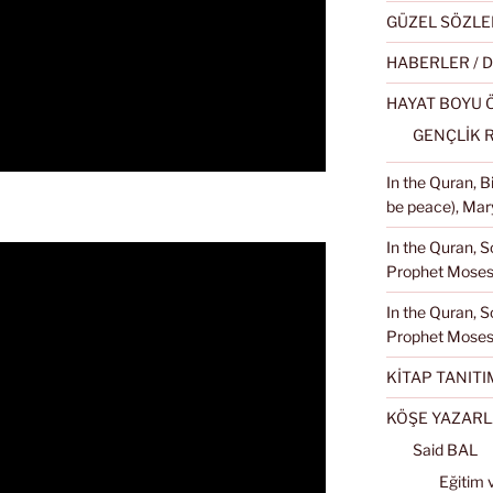
GÜZEL SÖZLE
HABERLER / 
HAYAT BOYU
GENÇLİK 
In the Quran, 
be peace), Mary
In the Quran, S
Prophet Moses 
In the Quran, S
Prophet Moses
KİTAP TANITI
KÖŞE YAZARL
Said BAL
Eğitim 