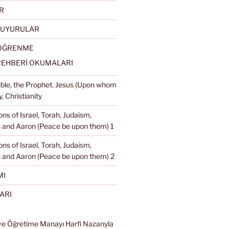
R
DUYURULAR
 ÖĞRENME
REHBERİ OKUMALARI
Bible, the Prophet. Jesus (Upon whom
, Christianity
ons of Israel, Torah, Judaism,
and Aaron (Peace be upon them) 1
ons of Israel, Torah, Judaism,
 and Aaron (Peace be upon them) 2
MI
ARI
ve Öğretime Manayı Harfi Nazarıyla