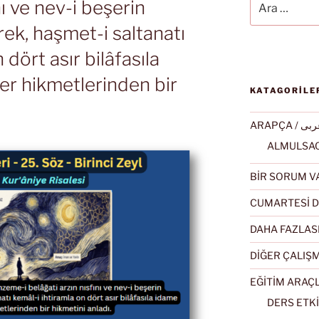
nı ve nev-i beşerin
ek, haşmet-i saltanatı
 dört asır bilâfasıla
ler hikmetlerinden bir
KATAGORİLE
ARAPÇA / ى
BİR SORUM V
CUMARTESİ D
DAHA FAZLAS
DİĞER ÇALIŞ
EĞİTİM ARAÇ
DERS ETKİ