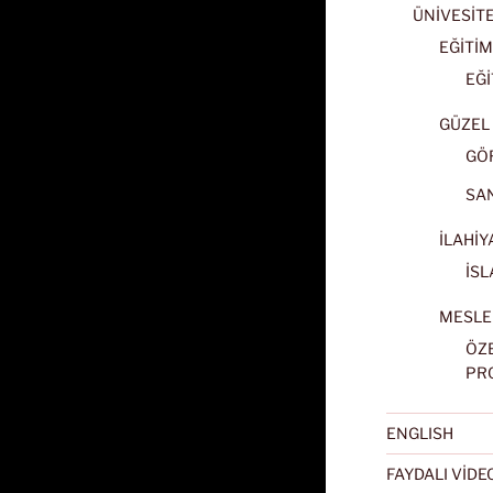
ÜNİVESİT
EĞİTİM
EĞİ
GÜZEL 
GÖ
SA
İLAHİY
İSL
MESLE
ÖZ
PR
ENGLISH
FAYDALI VİD