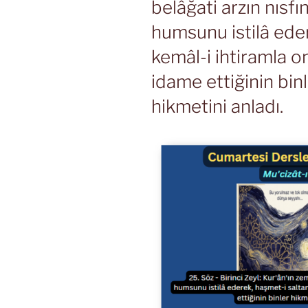
belâğati arzın nısfı
humsunu istilâ eder
kemâl-i ihtiramla on
idame ettiğinin bin
hikmetini anladı.