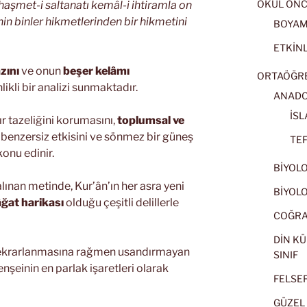
OKUL ÖNC
haşmet-i saltanatı kemâl-i ihtiramla on
inin binler hikmetlerinden bir hikmetini
BOYA
ETKİNL
zını
ve onun
beşer kelâmı
ORTAÖĞRET
likli bir analizi sunmaktadır.
ANADOL
İSL
ır tazeliğini korumasını,
toplumsal ve
benzersiz etkisini ve sönmez bir güneş
TEF
konu edinir.
BİYOLOJ
alınan metinde, Kur’ân’ın her asra yeni
BİYOLOJ
âğat harikası
olduğu çeşitli delillerle
COĞRAF
DİN KÜ
ekrarlanmasına rağmen usandırmayan
SINIF
şeinin en parlak işaretleri olarak
FELSEFE
GÜZEL 