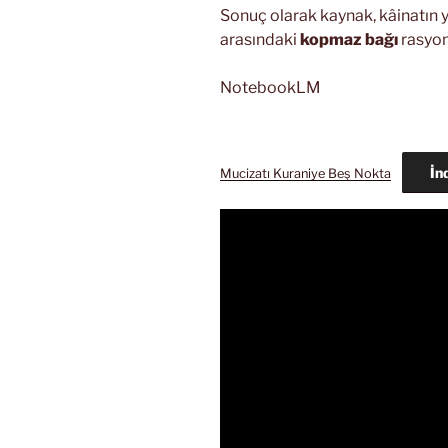
Sonuç olarak kaynak, kâinatın y
arasındaki
kopmaz bağı
rasyone
NotebookLM
İn
Mucizatı Kuraniye Beş Nokta