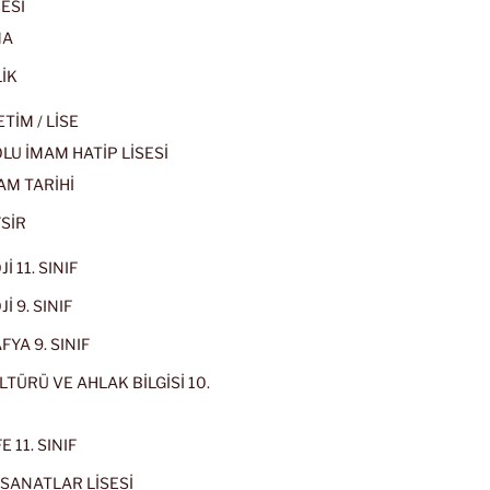
ESİ
MA
İK
İM / LİSE
U İMAM HATİP LİSESİ
AM TARİHİ
SİR
İ 11. SINIF
İ 9. SINIF
YA 9. SINIF
LTÜRÜ VE AHLAK BİLGİSİ 10.
 11. SINIF
SANATLAR LİSESİ