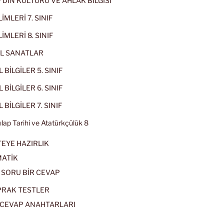
IF DİN KÜLTÜRÜ VE AHLAK BİLGİSİ
İMLERİ 7. SINIF
İMLERİ 8. SINIF
L SANATLAR
 BİLGİLER 5. SINIF
 BİLGİLER 6. SINIF
 BİLGİLER 7. SINIF
kılap Tarihi ve Atatürkçülük 8
EYE HAZIRLIK
ATİK
 SORU BİR CEVAP
PRAK TESTLER
CEVAP ANAHTARLARI