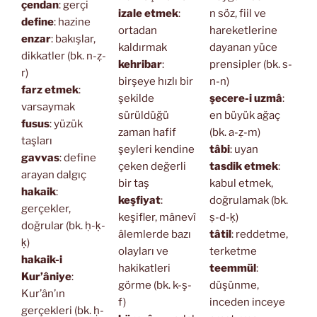
çendan
: gerçi
izale etmek
:
n söz, fiil ve
define
: hazine
ortadan
hareketlerine
enzar
: bakışlar,
kaldırmak
dayanan yüce
dikkatler (bk. n-ẓ-
kehribar
:
prensipler (bk. s-
r)
birşeye hızlı bir
n-n)
farz etmek
:
şekilde
şecere-i uzmâ
:
varsaymak
sürüldüğü
en büyük ağaç
fusus
: yüzük
zaman hafif
(bk. a-ẓ-m)
taşları
şeyleri kendine
tâbi
: uyan
gavvas
: define
çeken değerli
tasdik etmek
:
arayan dalgıç
bir taş
kabul etmek,
hakaik
:
keşfiyat
:
doğrulamak (bk.
gerçekler,
keşifler, mânevî
ṣ-d-ḳ)
doğrular (bk. ḥ-ḳ-
âlemlerde bazı
tâtil
: reddetme,
ḳ)
olayları ve
terketme
hakaik-i
hakikatleri
teemmül
:
Kur’âniye
:
görme (bk. k-ş-
düşünme,
Kur’ân’ın
f)
inceden inceye
gerçekleri (bk. ḥ-