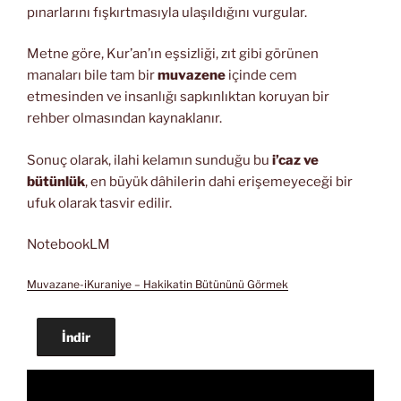
pınarlarını fışkırtmasıyla ulaşıldığını vurgular.
Metne göre, Kur’an’ın eşsizliği, zıt gibi görünen
manaları bile tam bir
muvazene
içinde cem
etmesinden ve insanlığı sapkınlıktan koruyan bir
rehber olmasından kaynaklanır.
Sonuç olarak, ilahi kelamın sunduğu bu
i’caz ve
bütünlük
, en büyük dâhilerin dahi erişemeyeceği bir
ufuk olarak tasvir edilir.
NotebookLM
Muvazane-iKuraniye – Hakikatin Bütününü Görmek
İndir