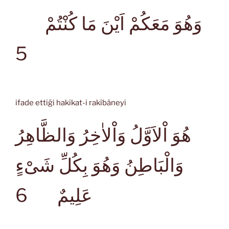
وَهُوَ مَعَكُمْ اَيْنَ مَا كُنْتُمْ
5
ifade ettiği hakikat-i rakîbâneyi
هُوَ اْلاَوَّلُ وَاْلاٰخِرُ وَالظَّاهِرُ
وَالْبَاطِنُ وَهُوَ بِكُلِّ شَىْءٍ
6
عَلِيمٌ