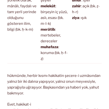
yönelik olarak,
şeyler
umur
: işler
mânâlı, faydalı ve
melekût
:
zahir
: açık (bk. ẓ-
tam yerli yerinde
birşeyin iç yüzü,
h-r)
olduğunu
aslı, esası (bk.
ziya
: ışık
gösteren ilim,
m-l-k)
bilgi (bk. ḥ-k-m)
merâtib
:
mertebeler,
dereceler
muhafaza
:
koruma (bk. ḥ-f-
ẓ)
hükmünde, herbir kısmı hakikatin şecere-i uzmâsından
yalnız bir iki dalına yapışıyor, yalnız onun meyvesiyle,
yaprağıyla uğraşıyor. Başkasından ya haberi yok, yahut
bakmıyor.
Evet, hakikat-i