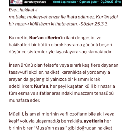
Evet, hakikat-i
mutlaka, mukayyet enzar ile ihata edilmez. Kur’ân gibi
bir nazar-ı küllî lâzım ki ihata etsin. -Sözler 25.3.3.
Bu metin,
Kur’an-ı Kerim
‘in ilahi dengesini ve
hakikatleri bir bütün olarak kavrama gücünü beşerî
düşünce sistemleriyle kıyaslayarak açıklamaktadır.
İnsan ürünü olan felsefe veya sınırlı keşiflere dayanan
tasavvufi ekoller, hakikati karanlıkta el yordamıyla
arayan dalgıçlar gibi yalnızca bir kısmını idrak
edebilirken;
Kur’an
, her şeyi kuşatan külli bir nazarla
tüm esma ve sıfatlar arasındaki muazzam tenasübü
muhafaza eder.
Müellif, İslam alimlerinin ve filozofların bile akıl veya
keşif yoluyla ulaşamadığı berraklığa,
ayetlerin
her
birinin birer “Musa’nın asası” gibi doğrudan hakikat