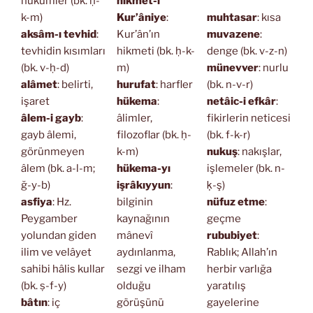
hükümler (bk. ḥ-
hikmet-i
k-m)
Kur’âniye
:
muhtasar
: kısa
aksâm-ı tevhid
:
Kur’ân’ın
muvazene
:
tevhidin kısımları
hikmeti (bk. ḥ-k-
denge (bk. v-z-n)
(bk. v-ḥ-d)
m)
münevver
: nurlu
alâmet
: belirti,
hurufat
: harfler
(bk. n-v-r)
işaret
hükema
:
netâic-i efkâr
:
âlem-i gayb
:
âlimler,
fikirlerin neticesi
gayb âlemi,
filozoflar (bk. ḥ-
(bk. f-k-r)
görünmeyen
k-m)
nukuş
: nakışlar,
âlem (bk. a-l-m;
hükema-yı
işlemeler (bk. n-
ğ-y-b)
işrâkıyyun
:
ḳ-ş)
asfiya
: Hz.
bilginin
nüfuz etme
:
Peygamber
kaynağının
geçme
yolundan giden
mânevî
rububiyet
:
ilim ve velâyet
aydınlanma,
Rablık; Allah’ın
sahibi hâlis kullar
sezgi ve ilham
herbir varlığa
(bk. ṣ-f-y)
olduğu
yaratılış
bâtın
: iç
görüşünü
gayelerine