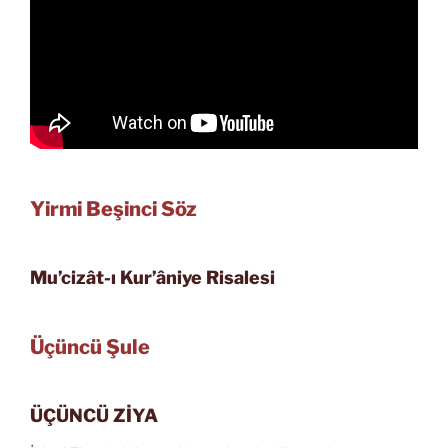
Yirmi Beşinci Söz
Mu’cizât-ı Kur’âniye Risalesi
Üçüncü Şule
ÜÇÜNCÜ ZİYA