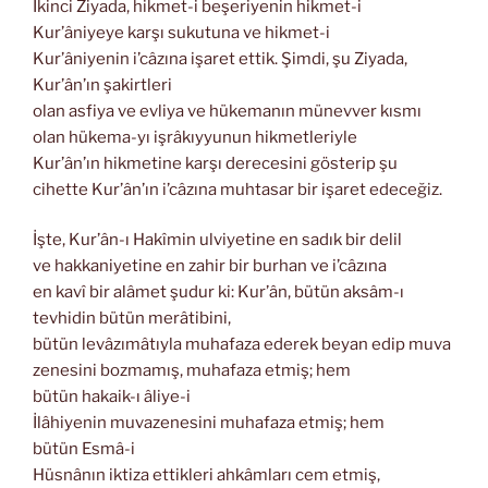
İkinci Ziyada, hikmet-i beşeriyenin hikmet-i
Kur’âniyeye karşı sukutuna ve hikmet-i
Kur’âniyenin i’câzına işaret ettik. Şimdi, şu Ziyada,
Kur’ân’ın şakirtleri
olan asfiya ve evliya ve hükemanın münevver kısmı
olan hükema-yı işrâkıyyunun hikmetleriyle
Kur’ân’ın hikmetine karşı derecesini gösterip şu
cihette Kur’ân’ın i’câzına muhtasar bir işaret edeceğiz.
İşte, Kur’ân-ı Hakîmin ulviyetine en sadık bir delil
ve hakkaniyetine en zahir bir burhan ve i’câzına
en kavî bir alâmet şudur ki: Kur’ân, bütün aksâm-ı
tevhidin bütün merâtibini,
bütün levâzımâtıyla muhafaza ederek beyan edip muva
zenesini bozmamış, muhafaza etmiş; hem
bütün hakaik-ı âliye-i
İlâhiyenin muvazenesini muhafaza etmiş; hem
bütün Esmâ-i
Hüsnânın iktiza ettikleri ahkâmları cem etmiş,