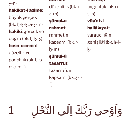
y-n)
düzenlilik (bk. n-
uygunluk (bk. n-
hakikat-i azîme
:
ẓ-m)
s-b)
büyük gerçek
şümul-u
vüs’at-i
(bk. ḥ-ḳ-ḳ; a-ẓ-m)
rahmet
:
hallâkıyet
:
hakikî
: gerçek ve
rahmetin
yaratıcılığın
doğru (bk. ḥ-ḳ-ḳ)
kapsamı (bk. r-
genişliği (bk. ḫ-l-
hüsn-ü cemâl
:
ḥ-m)
ḳ)
güzellik ve
şümul-ü
parlaklık (bk. ḥ-s-
tasarruf
:
n; c-m-l)
tasarrufun
kapsamı (bk. ṣ-r-
f)
1
وَاَوْحٰى رَبُّكَ اِلَى النَّحْلِ