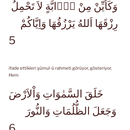
وَكَأَيِّنْ مِنْ دَۤابَّةٍ لاَ تَحْمِلُ
رِزْقَهَا اَللهُ يَرْزُقُهَا وَاِيَّاكُمْ
5
ifade ettikleri şümul-ü rahmeti görüyor, gösteriyor.
Hem
خَلَقَ السَّمٰوَاتِ وَاْلاَرْضَ
وَجَعَلَ الظُّلُمَاتِ وَالنُّورَ
6