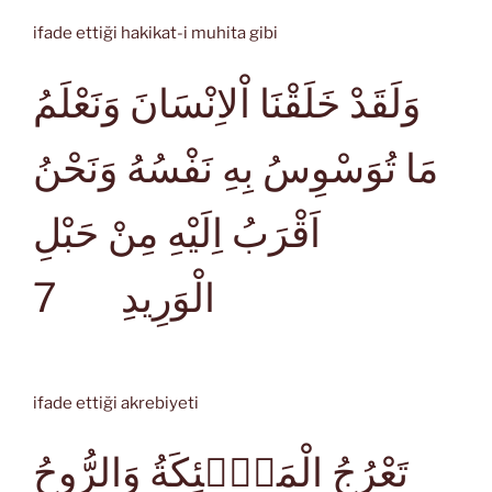
ifade ettiği hakikat-i muhita gibi
وَلَقَدْ خَلَقْنَا اْلاِنْسَانَ وَنَعْلَمُ
مَا تُوَسْوِسُ بِهِ نَفْسُهُ وَنَحْنُ
اَقْرَبُ اِلَيْهِ مِنْ حَبْلِ
7
الْوَرِيدِ
ifade ettiği akrebiyeti
تَعْرُجُ الْمَلٰۤئِكَةُ وَالرُّوحُ