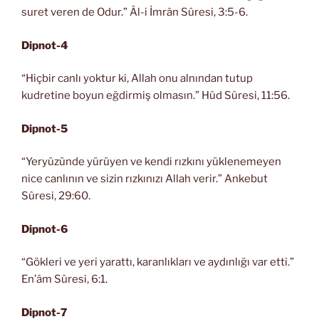
suret veren de Odur.” Âl-i İmrân Sûresi, 3:5-6.
Dipnot-4
“Hiçbir canlı yoktur ki, Allah onu alnından tutup
kudretine boyun eğdirmiş olmasın.” Hûd Sûresi, 11:56.
Dipnot-5
“Yeryüzünde yürüyen ve kendi rızkını yüklenemeyen
nice canlının ve sizin rızkınızı Allah verir.” Ankebut
Sûresi, 29:60.
Dipnot-6
“Gökleri ve yeri yarattı, karanlıkları ve aydınlığı var etti.”
En’âm Sûresi, 6:1.
Dipnot-7