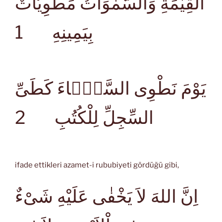
الْقِيٰمَةِ وَالسَّمٰوَاتُ مَطْوِيَّاتٌ
1
بِيَمِينِهِ
يَوْمَ نَطْوِى السَّمَۤاءَ كَطَىِّ
2
السِّجِلِّ لِلْكُتُبِ
ifade ettikleri azamet-i rububiyeti gördüğü gibi,
اِنَّ اللهَ لاَ يَخْفٰى عَلَيْهِ شَىْءٌ