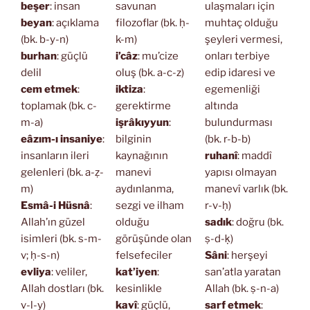
beşer
: insan
savunan
ulaşmaları için
beyan
: açıklama
filozoflar (bk. ḥ-
muhtaç olduğu
(bk. b-y-n)
k-m)
şeyleri vermesi,
burhan
: güçlü
i’câz
: mu’cize
onları terbiye
delil
oluş (bk. a-c-z)
edip idaresi ve
cem etmek
:
iktiza
:
egemenliği
toplamak (bk. c-
gerektirme
altında
m-a)
işrâkıyyun
:
bulundurması
eâzım-ı insaniye
:
bilginin
(bk. r-b-b)
insanların ileri
kaynağının
ruhanî
: maddî
gelenleri (bk. a-ẓ-
manevi
yapısı olmayan
m)
aydınlanma,
manevî varlık (bk.
Esmâ-i Hüsnâ
:
sezgi ve ilham
r-v-ḥ)
Allah’ın güzel
olduğu
sadık
: doğru (bk.
isimleri (bk. s-m-
görüşünde olan
ṣ-d-ḳ)
v; ḥ-s-n)
felsefeciler
Sâni
: herşeyi
evliya
: veliler,
kat’iyen
:
san’atla yaratan
Allah dostları (bk.
kesinlikle
Allah (bk. ṣ-n-a)
v-l-y)
kavî
: güçlü,
sarf etmek
: