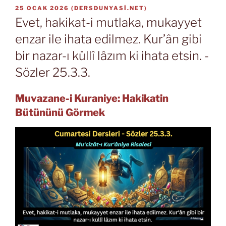
YAYIM
25 OCAK 2026
(
DERSDUNYASI.NET
)
TARIHI
Evet, hakikat-i mutlaka, mukayyet
enzar ile ihata edilmez. Kur’ân gibi
bir nazar-ı küllî lâzım ki ihata etsin. -
Sözler 25.3.3.
Muvazane-i Kuraniye: Hakikatin
Bütününü Görmek