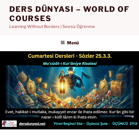
İçeriğe
DERS DÜNYASI – WORLD OF
geç
COURSES
Learning Without Borders | Sınırsız Öğrenme
Menü