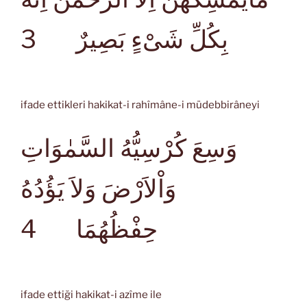
3
بِكُلِّ شَىْءٍ بَصِيرٌ
ifade ettikleri hakikat-i rahîmâne-i müdebbirâneyi
وَسِعَ كُرْسِيُّهُ السَّمٰوَاتِ
وَاْلاَرْضَ وَلاَ يَؤُدُهُ
4
حِفْظُهُمَا
ifade ettiği hakikat-i azîme ile