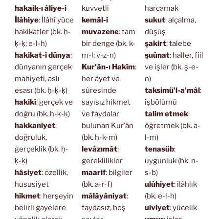
hakaik-ı âliye-i
kuvvetli
harcamak
İlâhiye
: İlâhî yüce
kemâl-i
sukut
: alçalma,
hakikatler (bk. ḥ-
muvazene
: tam
düşüş
ḳ-ḳ; e-l-h)
bir denge (bk. k-
şakirt
: talebe
hakikat-i dünya
:
m-l; v-z-n)
şuûnat
: haller, fiil
dünyanın gerçek
Kur’ân-ı Hakîm
:
ve işler (bk. ş-e-
mahiyeti, aslı
her âyet ve
n)
esası (bk. ḥ-ḳ-ḳ)
sûresinde
taksimü’l-a’mâl
:
hakikî
: gerçek ve
sayısız hikmet
işbölümü
doğru (bk. ḥ-ḳ-ḳ)
ve faydalar
talim etmek
:
hakkaniyet
:
bulunan Kur’ân
öğretmek (bk. a-
doğruluk,
(bk. ḥ-k-m)
l-m)
gerçeklik (bk. ḥ-
levâzımât
:
tenasüb
:
ḳ-ḳ)
gereklilikler
uygunluk (bk. n-
hâsiyet
: özellik,
maarif
: bilgiler
s-b)
hususiyet
(bk. a-r-f)
ulûhiyet
: ilâhlık
hikmet
: herşeyin
mâlâyâniyat
:
(bk. e-l-h)
belirli gayelere
faydasız, boş
ulviyet
: yücelik