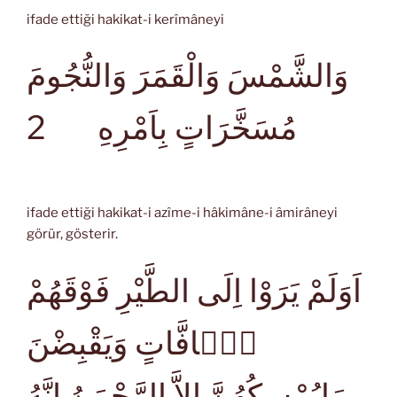
ifade ettiği hakikat-i kerîmâneyi
وَالشَّمْسَ وَالْقَمَرَ وَالنُّجُومَ
2
مُسَخَّرَاتٍ بِاَمْرِهِ
ifade ettiği hakikat-i azîme-i hâkimâne-i âmirâneyi
görür, gösterir.
اَوَلَمْ يَرَوْا اِلَى الطَّيْرِ فَوْقَهُمْ
صَۤافَّاتٍ وَيَقْبِضْنَ
مَايُمْسِكُهُنَّ اِلاَّ الرَّحْمَنُ اِنَّهُ