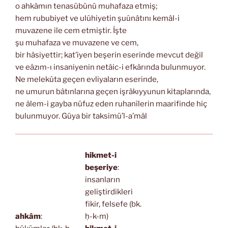
o ahkâmın tenasübünü muhafaza etmiş;
hem rububiyet ve ulûhiyetin şuûnâtını kemâl-i
muvazene ile cem etmiştir. İşte
şu muhafaza ve muvazene ve cem,
bir hâsiyettir; kat’iyen beşerin eserinde mevcut değil
ve eâzım-ı insaniyenin netâic-i efkârında bulunmuyor.
Ne melekûta geçen evliyaların eserinde,
ne umurun bâtınlarına geçen işrâkıyyunun kitaplarında,
ne âlem-i gayba nüfuz eden ruhanîlerin maarifinde hiç
bulunmuyor. Güya bir taksimü’l-a’mâl
hikmet-i
beşeriye
:
insanların
geliştirdikleri
fikir, felsefe (bk.
ahkâm
:
ḥ-k-m)