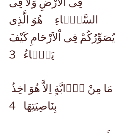
فِى اْلاَرْضِ وَلاَ فِى
السَّمَۤاءِ هُوَ الَّذِى
يُصَوِّرُكُمْ فِى اْلاَرْحَامِ كَيْفَ
يَشَۤاءُ
3
مَا مِنْ دَۤابَّةٍ اِلاَّ هُوَ اٰخِذٌ
بِنَاصِيَتِهَا
4