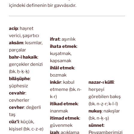
içindeki definenin bir gavvâsıdır.
acip
: hayret
verici, şaşırtıcı
ifrat
: aşırılık
aksâm
: kısımlar,
ihata etmek
:
parçalar
kuşatmak,
bahr-i hakaik
:
kapsamak
gerçekler denizi
ihlâl etmek
:
(bk. ḥ-ḳ-ḳ)
bozmak
bilâşüphe
:
inkâr
: kabul
nazar-ı küllî
:
şüphesiz
etmeme (bk. n-
herşeyi
cevahir
:
k-r)
görebilen bakış
cevherler
itikad etmek
:
(bk. n-ẓ-r; k-l-l)
cevher
: değerli
inanmak
nukuş
: nakışlar
taş
itimad etmek
:
(bk. n-ḳ-ş)
cüz’î
: küçük,
güvenmek
sünnet
:
kişisel (bk. c-z-e)
izah
: açıklama
Peygamberimizi