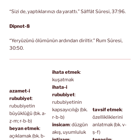
“Sizi de, yaptıklarınızı da yarattı.” Sâffât Sûresi, 37:96.
Dipnot-8
“Yeryüzünü ölümünün ardından diriltir.” Rum Sûresi,
30:50.
ihata etmek
:
kuşatmak
ihata-i
azamet-i
rububiyet
:
rububiyet
:
rububiyetinin
rububiyetin
kapsayıcılığı (bk.
tavsif etmek
:
büyüklüğü (bk. a-
r-b-b)
özellikliklerini
ẓ-m; r-b-b)
insicam
: düzgün
anlatmak (bk. v-
beyan etmek
:
akış, uyumluluk
ṣ-f)
açıklamak (bk. b-
intizam
:
tenasüp
: