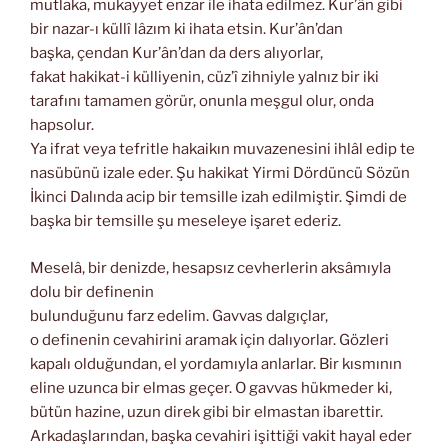
mutlaka, mukayyet enzar ile ihata edilmez. Kur’ân gibi
bir nazar-ı küllî lâzım ki ihata etsin. Kur’ân’dan
başka, çendan Kur’ân’dan da ders alıyorlar,
fakat hakikat-i külliyenin, cüz’î zihniyle yalnız bir iki
tarafını tamamen görür, onunla meşgul olur, onda
hapsolur.
Ya ifrat veya tefritle hakaikın muvazenesini ihlâl edip te
nasübünü izale eder. Şu hakikat Yirmi Dördüncü Sözün
İkinci Dalında acip bir temsille izah edilmiştir. Şimdi de
başka bir temsille şu meseleye işaret ederiz.
Meselâ, bir denizde, hesapsız cevherlerin aksâmıyla
dolu bir definenin
bulunduğunu farz edelim. Gavvas dalgıçlar,
o definenin cevahirini aramak için dalıyorlar. Gözleri
kapalı olduğundan, el yordamıyla anlarlar. Bir kısmının
eline uzunca bir elmas geçer. O gavvas hükmeder ki,
bütün hazine, uzun direk gibi bir elmastan ibarettir.
Arkadaşlarından, başka cevahiri işittiği vakit hayal eder