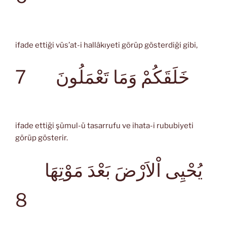
ifade ettiği vüs’at-i hallâkıyeti görüp gösterdiği gibi,
7
خَلَقَكُمْ وَمَا تَعْمَلُونَ
ifade ettiği şümul-ü tasarrufu ve ihata-i rububiyeti
görüp gösterir.
يُحْيِى اْلاَرْضَ بَعْدَ مَوْتِهَا
8