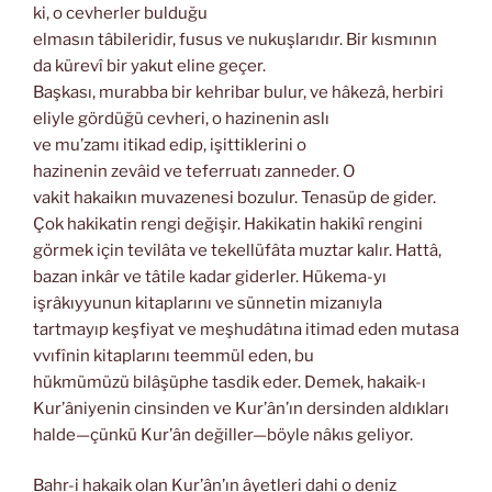
ki, o cevherler bulduğu
elmasın tâbileridir, fusus ve nukuşlarıdır. Bir kısmının
da kürevî bir yakut eline geçer.
Başkası, murabba bir kehribar bulur, ve hâkezâ, herbiri
eliyle gördüğü cevheri, o hazinenin aslı
ve mu’zamı itikad edip, işittiklerini o
hazinenin zevâid ve teferruatı zanneder. O
vakit hakaikın muvazenesi bozulur. Tenasüp de gider.
Çok hakikatin rengi değişir. Hakikatin hakikî rengini
görmek için tevilâta ve tekellüfâta muztar kalır. Hattâ,
bazan inkâr ve tâtile kadar giderler. Hükema-yı
işrâkıyyunun kitaplarını ve sünnetin mizanıyla
tartmayıp keşfiyat ve meşhudâtına itimad eden mutasa
vvıfînin kitaplarını teemmül eden, bu
hükmümüzü bilâşüphe tasdik eder. Demek, hakaik-ı
Kur’âniyenin cinsinden ve Kur’ân’ın dersinden aldıkları
halde—çünkü Kur’ân değiller—böyle nâkıs geliyor.
Bahr-i hakaik olan Kur’ân’ın âyetleri dahi o deniz