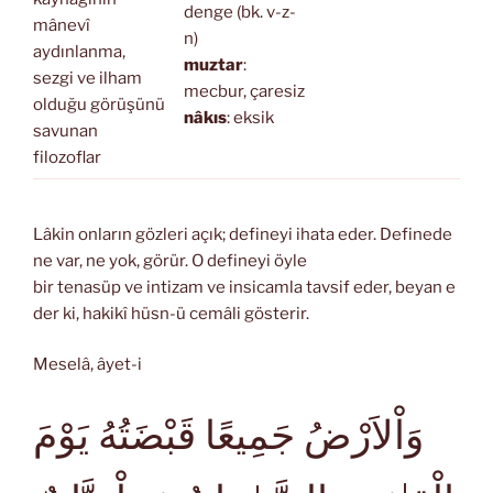
denge (bk. v-z-
mânevî
n)
aydınlanma,
muztar
:
sezgi ve ilham
mecbur, çaresiz
olduğu görüşünü
nâkıs
: eksik
savunan
filozoflar
Lâkin onların gözleri açık; defineyi ihata eder. Definede
ne var, ne yok, görür. O defineyi öyle
bir tenasüp ve intizam ve insicamla tavsif eder, beyan e
der ki, hakikî hüsn-ü cemâli gösterir.
Meselâ, âyet-i
وَاْلاَرْضُ جَمِيعًا قَبْضَتُهُ يَوْمَ