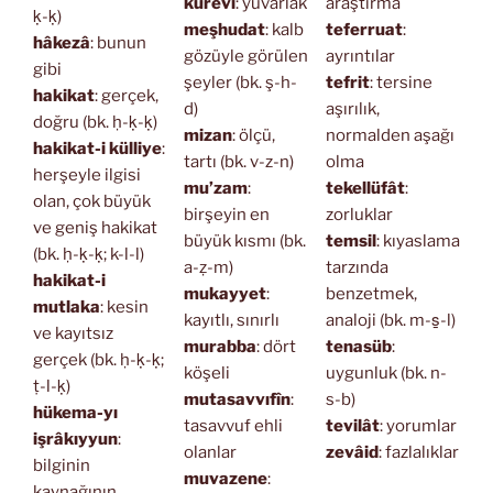
kürevî
: yuvarlak
araştırma
ḳ-ḳ)
meşhudat
: kalb
teferruat
:
hâkezâ
: bunun
gözüyle görülen
ayrıntılar
gibi
şeyler (bk. ş-h-
tefrit
: tersine
hakikat
: gerçek,
d)
aşırılık,
doğru (bk. ḥ-ḳ-ḳ)
mizan
: ölçü,
normalden aşağı
hakikat-i külliye
:
tartı (bk. v-z-n)
olma
herşeyle ilgisi
mu’zam
:
tekellüfât
:
olan, çok büyük
birşeyin en
zorluklar
ve geniş hakikat
büyük kısmı (bk.
temsil
: kıyaslama
(bk. ḥ-ḳ-ḳ; k-l-l)
a-ẓ-m)
tarzında
hakikat-i
mukayyet
:
benzetmek,
mutlaka
: kesin
kayıtlı, sınırlı
analoji (bk. m-s̱-l)
ve kayıtsız
murabba
: dört
tenasüb
:
gerçek (bk. ḥ-ḳ-ḳ;
köşeli
uygunluk (bk. n-
ṭ-l-ḳ)
mutasavvıfîn
:
s-b)
hükema-yı
tasavvuf ehli
tevilât
: yorumlar
işrâkıyyun
:
olanlar
zevâid
: fazlalıklar
bilginin
muvazene
:
kaynağının