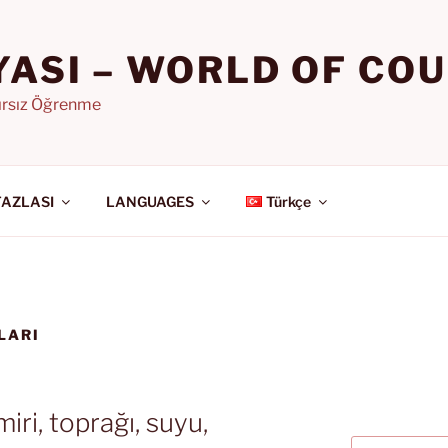
YASI – WORLD OF CO
nırsız Öğrenme
FAZLASI
LANGUAGES
Türkçe
LARI
ri, toprağı, suyu,
Ara: