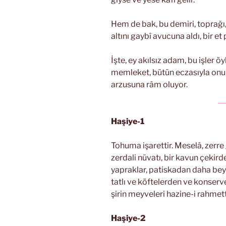
Hem de bak, bu demiri, toprağı,
altını gaybî avucuna aldı, bir e
İşte, ey akılsız adam, bu işler ö
memleket, bütün eczasıyla onun
arzusuna râm oluyor.
Haşiye-1
Tohuma işarettir. Meselâ, zerre g
zerdali nüvatı, bir kavun çeki
yapraklar, patiskadan daha bey
tatlı ve köftelerden ve konserve
şirin meyveleri hazine-i rahmett
Haşiye-2