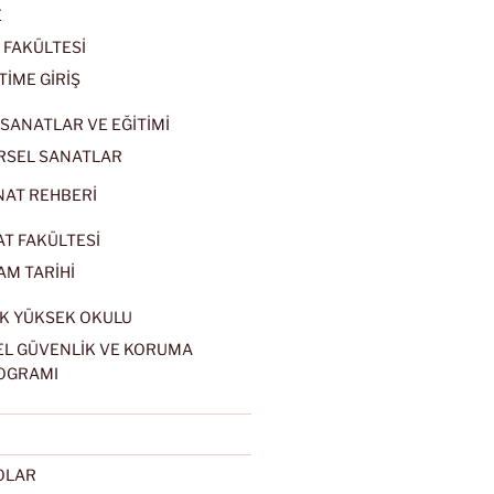
E
 FAKÜLTESİ
TİME GİRİŞ
SANATLAR VE EĞİTİMİ
RSEL SANATLAR
NAT REHBERİ
AT FAKÜLTESİ
AM TARİHİ
K YÜKSEK OKULU
EL GÜVENLİK VE KORUMA
OGRAMI
EOLAR