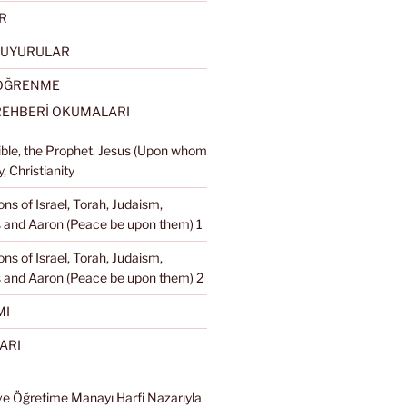
R
DUYURULAR
 ÖĞRENME
REHBERİ OKUMALARI
Bible, the Prophet. Jesus (Upon whom
, Christianity
ons of Israel, Torah, Judaism,
and Aaron (Peace be upon them) 1
ons of Israel, Torah, Judaism,
 and Aaron (Peace be upon them) 2
MI
ARI
ve Öğretime Manayı Harfi Nazarıyla