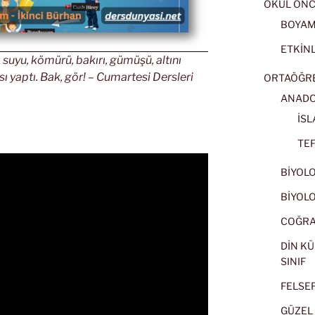
OKUL ÖNC
BOYA
ETKİNL
 suyu, kömürü, bakırı, gümüşü, altını
sı yaptı. Bak, gör! – Cumartesi Dersleri
ORTAÖĞRET
ANADOL
İSL
TEF
BİYOLOJ
BİYOLOJ
COĞRAF
DİN KÜ
SINIF
FELSEFE
GÜZEL 