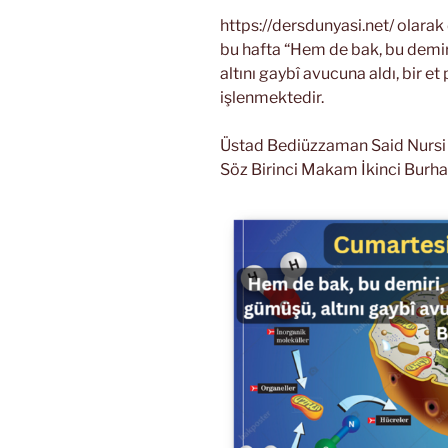
https://dersdunyasi.net/ olara
bu hafta “Hem de bak, bu demiri
altını gaybî avucuna aldı, bir et
işlenmektedir.
Üstad Bediüzzaman Said Nursi Ri
Söz Birinci Makam İkinci Burha