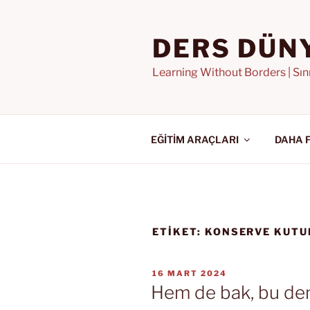
İçeriğe
geç
DERS DÜN
Learning Without Borders | Sı
EĞİTİM ARAÇLARI
DAHA 
ETIKET:
KONSERVE KUTU
YAYIM
16 MART 2024
TARIHI
Hem de bak, bu demi