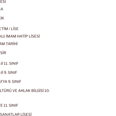
ESİ
MA
İK
İM / LİSE
U İMAM HATİP LİSESİ
AM TARİHİ
SİR
İ 11. SINIF
İ 9. SINIF
YA 9. SINIF
LTÜRÜ VE AHLAK BİLGİSİ 10.
 11. SINIF
SANATLAR LİSESİ