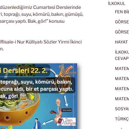
İLKOKUL
k düzenlediğimiz Cumartesi Derslerinde
FEN BİL
, toprağı, suyu, kömürü, bakırı, gümüşü,
 parçası yaptı. Bak, gör!” konusu
GÖRSEL
GÖRSEL
sale-i Nur Külliyatı Sözler Yirmi İkinci
HAYAT B
n.
İLKOKU
CEVAP
MATEMA
MATEMA
MATEMA
MATEMA
SOSYAL
TÜRKÇE