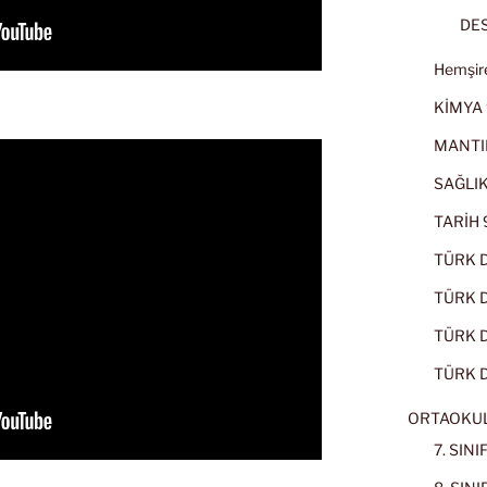
DES
Hemşire
KİMYA 
MANTI
SAĞLIK
TARİH 9
TÜRK D
TÜRK Dİ
TÜRK Dİ
TÜRK D
ORTAOKU
7. SIN