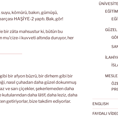
ÜNİVESİT
EĞİTİM
 suyu, kömürü, bakırı, gümüşü,
t parçası HAŞİYE-2 yaptı. Bak, gör!
EĞİ
GÜZEL 
yle bir zâta mahsustur ki, bütün bu
GÖ
 mu’cize-i kuvveti altında duruyor, her
SA
İLAHİY
İSL
MESLE
ibi bir afyon büzrü, bir dirhem gibi bir
rdeği, nasıl çuhadan daha güzel dokunmuş
ÖZ
az ve sarı çiçekler, şekerlemeden daha
PR
 kutularından daha lâtif, daha leziz, daha
en getiriyorlar, bize takdim ediyorlar.
ENGLISH
FAYDALI VİD