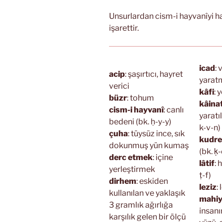
Unsurlardan cism-i hayvanîyi h
işarettir.
icad
: 
acip
: şaşırtıcı, hayret
yaratm
verici
kâfi
: 
büzr
: tohum
kâina
cism-i hayvanî
: canlı
yaratı
bedeni (bk. ḥ-y-y)
k-v-n)
çuha
: tüysüz ince, sık
kudre
dokunmuş yün kumaş
(bk. ḳ-
derc etmek
: içine
lâtif
: 
yerleştirmek
ṭ-f)
dirhem
: eskiden
leziz
:
kullanılan ve yaklaşık
mahiy
3 gramlık ağırlığa
insanı
karşılık gelen bir ölçü