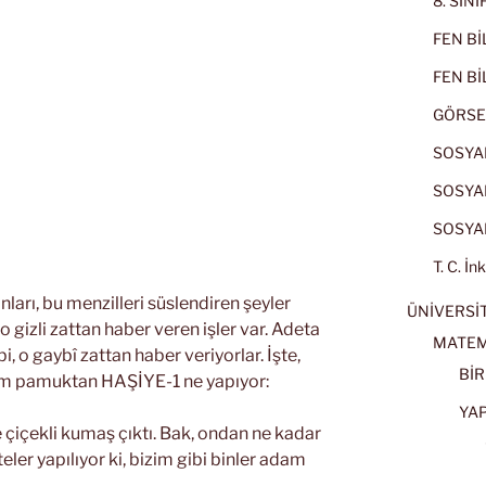
8. SIN
FEN BİL
FEN BİL
GÖRSE
SOSYAL
SOSYAL
SOSYAL
T. C. İn
ları, bu menzilleri süslendiren şeyler
ÜNİVERSİT
o gizli zattan haber veren işler var. Adeta
MATEM
ibi, o gaybî zattan haber veriyorlar. İşte,
BİR
em pamuktan HAŞİYE-1 ne yapıyor:
YA
 çiçekli kumaş çıktı. Bak, ondan ne kadar
eler yapılıyor ki, bizim gibi binler adam