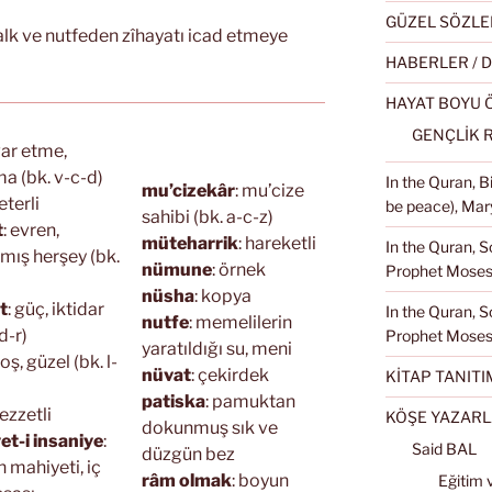
GÜZEL SÖZLE
alk ve nutfeden zîhayatı icad etmeye
HABERLER / 
HAYAT BOYU
GENÇLİK 
var etme,
a (bk. v-c-d)
In the Quran, 
mu’cizekâr
: mu’cize
yeterli
be peace), Mary
sahibi (bk. a-c-z)
t
: evren,
müteharrik
: hareketli
In the Quran, S
lmış herşey (bk.
nümune
: örnek
Prophet Moses 
nüsha
: kopya
t
: güç, iktidar
In the Quran, S
nutfe
: memelilerin
d-r)
Prophet Moses
yaratıldığı su, meni
hoş, güzel (bk. l-
nüvat
: çekirdek
KİTAP TANITI
patiska
: pamuktan
 lezzetli
KÖŞE YAZARL
dokunmuş sık ve
et-i insaniye
:
Said BAL
düzgün bez
n mahiyeti, iç
râm olmak
: boyun
Eğitim 