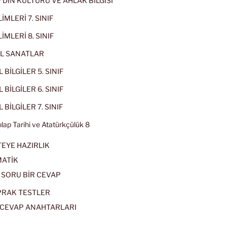
IF DİN KÜLTÜRÜ VE AHLAK BİLGİSİ
İMLERİ 7. SINIF
İMLERİ 8. SINIF
L SANATLAR
 BİLGİLER 5. SINIF
 BİLGİLER 6. SINIF
 BİLGİLER 7. SINIF
kılap Tarihi ve Atatürkçülük 8
EYE HAZIRLIK
ATİK
 SORU BİR CEVAP
PRAK TESTLER
CEVAP ANAHTARLARI