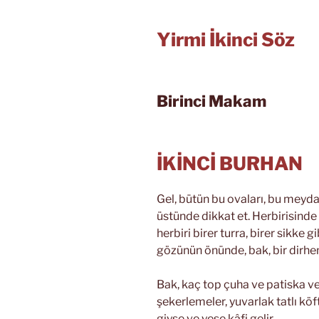
Yirmi İkinci Söz
Birinci Makam
İKİNCİ BURHAN
Gel, bütün bu ovaları, bu meydan
üstünde dikkat et. Herbirisinde 
herbiri birer turra, birer sikke g
gözünün önünde, bak, bir dirh
Bak, kaç top çuha ve patiska ve
şekerlemeler, yuvarlak tatlı köft
giyse ve yese kâfi gelir.