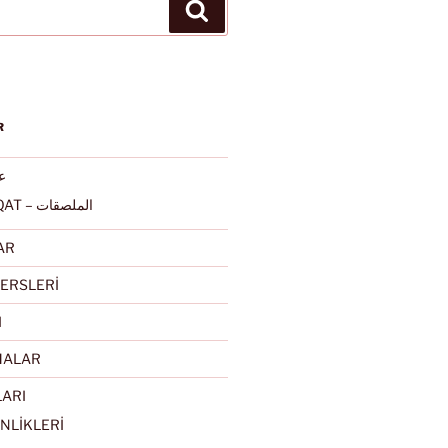
Ara
R
عرب
ALMULSAQAT – الملصقات
AR
ERSLERİ
I
MALAR
LARI
NLİKLERİ