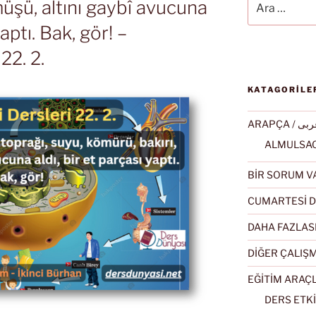
üşü, altını gaybî avucuna
yaptı. Bak, gör! –
22. 2.
KATAGORİLE
ARAPÇA / ى
BİR SORUM V
CUMARTESİ D
DAHA FAZLAS
DİĞER ÇALIŞ
EĞİTİM ARAÇ
DERS ETKİ